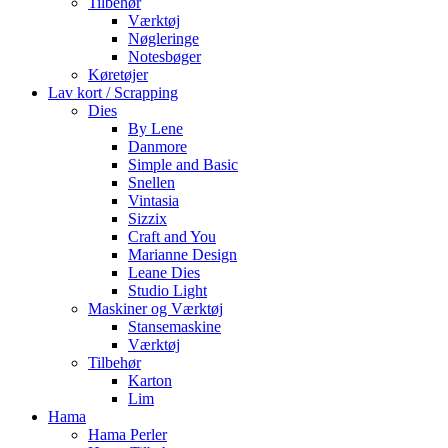
Tilbehør
Værktøj
Nøgleringe
Notesbøger
Køretøjer
Lav kort / Scrapping
Dies
By Lene
Danmore
Simple and Basic
Snellen
Vintasia
Sizzix
Craft and You
Marianne Design
Leane Dies
Studio Light
Maskiner og Værktøj
Stansemaskine
Værktøj
Tilbehør
Karton
Lim
Hama
Hama Perler