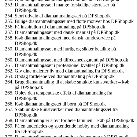
Diamantmalingssæt i mange forskellige størrelser på
DPShop.dk
Stort udvalg af diamantmalingssæt på DPShop.dk
Billige diamantmalingssæt med flotte motiver hos DPShop.dk
Få inspiration til diamantmaling på DPShop.dk
Diamantmalingssæt med dansk manual på DPShop.dk
Køb diamantmalingssæt med dansk kundeservice på
DPShop.dk
Diamantmalingssæt med hurtig og sikker betaling på
DPShop.dk
Diamantmalingssæt med tilfredshedsgaranti på DPShop.dk
Diamantmalingssæt i professionel kvalitet på DPShop.dk.
Giv dine malerier liv med diamantmaling fra DPShop.dk
Opdag fordelene ved diamantmaling på DPShop.dk
Brug diamantmaling til at skabe smukke kunstværker – køb
på DPShop.dk
Oplev den terapeutiske effekt af diamantmaling fra
DPShop.dk
Køb diamantmalingssæt til børn på DPShop.dk
Skab unikke kunstværker med diamantmalingssæt fra
DPShop.dk
Diamantmaling er sjovt for hele familien – køb på DPShop.dk
Få en anderledes og spændende hobby med diamantmaling
fra DPShop.dk
Diamantmalingssæt med motiver fra naturen på DPShop.dk