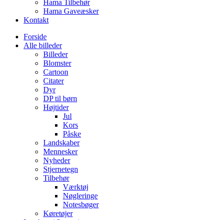
Hama Tilbehør
Hama Gaveæsker
Kontakt
Forside
Alle billeder
Billeder
Blomster
Cartoon
Citater
Dyr
DP til børn
Højtider
Jul
Kors
Påske
Landskaber
Mennesker
Nyheder
Stjernetegn
Tilbehør
Værktøj
Nøgleringe
Notesbøger
Køretøjer