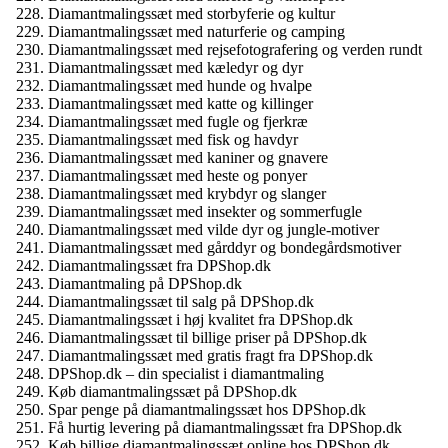
Diamantmalingssæt med storbyferie og kultur
Diamantmalingssæt med naturferie og camping
Diamantmalingssæt med rejsefotografering og verden rundt
Diamantmalingssæt med kæledyr og dyr
Diamantmalingssæt med hunde og hvalpe
Diamantmalingssæt med katte og killinger
Diamantmalingssæt med fugle og fjerkræ
Diamantmalingssæt med fisk og havdyr
Diamantmalingssæt med kaniner og gnavere
Diamantmalingssæt med heste og ponyer
Diamantmalingssæt med krybdyr og slanger
Diamantmalingssæt med insekter og sommerfugle
Diamantmalingssæt med vilde dyr og jungle-motiver
Diamantmalingssæt med gårddyr og bondegårdsmotiver
Diamantmalingssæt fra DPShop.dk
Diamantmaling på DPShop.dk
Diamantmalingssæt til salg på DPShop.dk
Diamantmalingssæt i høj kvalitet fra DPShop.dk
Diamantmalingssæt til billige priser på DPShop.dk
Diamantmalingssæt med gratis fragt fra DPShop.dk
DPShop.dk – din specialist i diamantmaling
Køb diamantmalingssæt på DPShop.dk
Spar penge på diamantmalingssæt hos DPShop.dk
Få hurtig levering på diamantmalingssæt fra DPShop.dk
Køb billige diamantmalingssæt online hos DPShop.dk