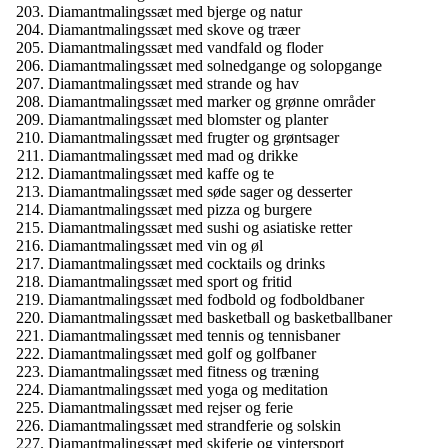
Diamantmalingssæt med bjerge og natur
Diamantmalingssæt med skove og træer
Diamantmalingssæt med vandfald og floder
Diamantmalingssæt med solnedgange og solopgange
Diamantmalingssæt med strande og hav
Diamantmalingssæt med marker og grønne områder
Diamantmalingssæt med blomster og planter
Diamantmalingssæt med frugter og grøntsager
Diamantmalingssæt med mad og drikke
Diamantmalingssæt med kaffe og te
Diamantmalingssæt med søde sager og desserter
Diamantmalingssæt med pizza og burgere
Diamantmalingssæt med sushi og asiatiske retter
Diamantmalingssæt med vin og øl
Diamantmalingssæt med cocktails og drinks
Diamantmalingssæt med sport og fritid
Diamantmalingssæt med fodbold og fodboldbaner
Diamantmalingssæt med basketball og basketballbaner
Diamantmalingssæt med tennis og tennisbaner
Diamantmalingssæt med golf og golfbaner
Diamantmalingssæt med fitness og træning
Diamantmalingssæt med yoga og meditation
Diamantmalingssæt med rejser og ferie
Diamantmalingssæt med strandferie og solskin
Diamantmalingssæt med skiferie og vintersport