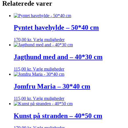
Relaterede varer
Pyntet havehylde – 50*40 cm
Dette
170,00
kr.
Vælg muligheder
vare
har
flere
Jagthund med and – 40*30 cm
varianter.
Mulighederne
Dette
115,00
kr.
Vælg muligheder
kan
vare
vælges
har
på
flere
Jomfru Maria – 30*40 cm
varesiden
varianter.
Mulighederne
Dette
115,00
kr.
Vælg muligheder
kan
vare
vælges
har
på
flere
Kunst på stranden – 40*50 cm
varesiden
varianter.
Mulighederne
Dette
170,00
kr.
Vælg muligheder