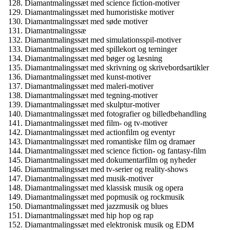
Diamantmalingssæt med science fiction-motiver
Diamantmalingssæt med humoristiske motiver
Diamantmalingssæt med søde motiver
Diamantmalingssæ
Diamantmalingssæt med simulationsspil-motiver
Diamantmalingssæt med spillekort og terninger
Diamantmalingssæt med bøger og læsning
Diamantmalingssæt med skrivning og skrivebordsartikler
Diamantmalingssæt med kunst-motiver
Diamantmalingssæt med maleri-motiver
Diamantmalingssæt med tegning-motiver
Diamantmalingssæt med skulptur-motiver
Diamantmalingssæt med fotografier og billedbehandling
Diamantmalingssæt med film- og tv-motiver
Diamantmalingssæt med actionfilm og eventyr
Diamantmalingssæt med romantiske film og dramaer
Diamantmalingssæt med science fiction- og fantasy-film
Diamantmalingssæt med dokumentarfilm og nyheder
Diamantmalingssæt med tv-serier og reality-shows
Diamantmalingssæt med musik-motiver
Diamantmalingssæt med klassisk musik og opera
Diamantmalingssæt med popmusik og rockmusik
Diamantmalingssæt med jazzmusik og blues
Diamantmalingssæt med hip hop og rap
Diamantmalingssæt med elektronisk musik og EDM