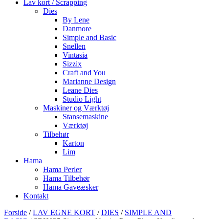
Lav kort / Scrapping
Dies
By Lene
Danmore
Simple and Basic
Snellen
Vintasia
Sizzix
Craft and You
Marianne Design
Leane Dies
Studio Light
Maskiner og Værktøj
Stansemaskine
Værktøj
Tilbehør
Karton
Lim
Hama
Hama Perler
Hama Tilbehør
Hama Gaveæsker
Kontakt
Forside
/
LAV EGNE KORT
/
DIES
/
SIMPLE AND