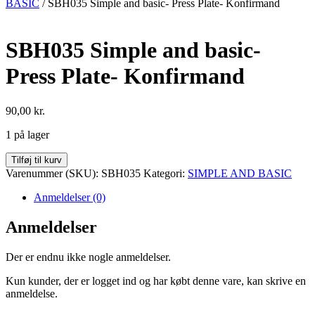
BASIC
/ SBH035 Simple and basic- Press Plate- Konfirmand
SBH035 Simple and basic-
Press Plate- Konfirmand
90,00
kr.
1 på lager
SBH035
Tilføj til kurv
Simple
Varenummer (SKU):
SBH035
Kategori:
SIMPLE AND BASIC
and
basic-
Anmeldelser (0)
Press
Plate-
Anmeldelser
Konfirmand
antal
Der er endnu ikke nogle anmeldelser.
Kun kunder, der er logget ind og har købt denne vare, kan skrive en
anmeldelse.