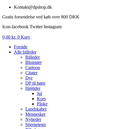
Videre
Kontakt@dpshop.dk
til
Gratis forsendelse ved køb over 800 DKK
indhold
Icon-facebook
Twitter
Instagram
0,00
kr.
0
Kurv
Forside
Alle billeder
Billeder
Blomster
Cartoon
Citater
Dyr
DP til børn
Højtider
Jul
Kors
Påske
Landskaber
Mennesker
Nyheder
Stjernetegn