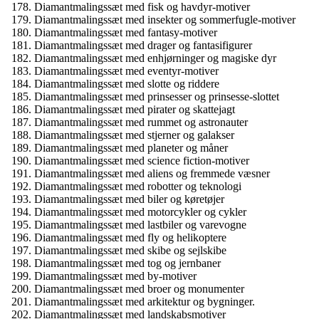
Diamantmalingssæt med fisk og havdyr-motiver
Diamantmalingssæt med insekter og sommerfugle-motiver
Diamantmalingssæt med fantasy-motiver
Diamantmalingssæt med drager og fantasifigurer
Diamantmalingssæt med enhjørninger og magiske dyr
Diamantmalingssæt med eventyr-motiver
Diamantmalingssæt med slotte og riddere
Diamantmalingssæt med prinsesser og prinsesse-slottet
Diamantmalingssæt med pirater og skattejagt
Diamantmalingssæt med rummet og astronauter
Diamantmalingssæt med stjerner og galakser
Diamantmalingssæt med planeter og måner
Diamantmalingssæt med science fiction-motiver
Diamantmalingssæt med aliens og fremmede væsner
Diamantmalingssæt med robotter og teknologi
Diamantmalingssæt med biler og køretøjer
Diamantmalingssæt med motorcykler og cykler
Diamantmalingssæt med lastbiler og varevogne
Diamantmalingssæt med fly og helikoptere
Diamantmalingssæt med skibe og sejlskibe
Diamantmalingssæt med tog og jernbaner
Diamantmalingssæt med by-motiver
Diamantmalingssæt med broer og monumenter
Diamantmalingssæt med arkitektur og bygninger.
Diamantmalingssæt med landskabsmotiver