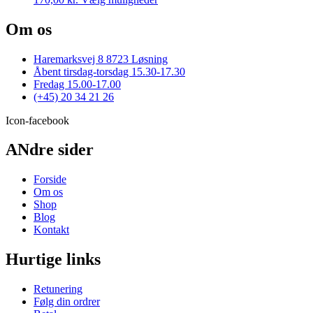
kan
vare
vælges
har
Om os
på
flere
varesiden
varianter.
Haremarksvej 8 8723 Løsning
Mulighederne
Åbent tirsdag-torsdag 15.30-17.30
kan
Fredag 15.00-17.00
vælges
(+45) 20 34 21 26
på
varesiden
Icon-facebook
ANdre sider
Forside
Om os
Shop
Blog
Kontakt
Hurtige links
Retunering
Følg din ordrer