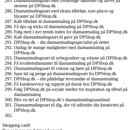
Diamantmalingssæt med forskellige størrelser og farver på
stenene på DPShop.dk
Diamantmalingssæt med ekstra tilbehør, som pincet og
blyanter på DPShop.dk
Køb tilbehør til diamantmaling på DPShop.dk
Få tips og tricks til diamantmaling på DPShop.dk
Følg med i nye trends inden for diamantmaling på DPShop.dk
Køb diamantmalingssæt til gave på DPShop.dk
DPShop.dk – din diamantmalingsspecialist på nettet
Opdag de mange muligheder med diamantmaling på
DPShop.dk
Diamantmalingssæt til nybegyndere og erfarne på DPShop.dk
Få kvalitetsdiamanter til diamantmaling på DPShop.dk
Diamantmalingssæt til voksne og børn på DPShop.dk
Spar tid og penge på diamantmalingssæt fra DPShop.dk
DPShop.dk – din pålidelige leverandør af diamantmaling
Få kundeservice og support på dansk hos DPShop.dk
Følg DPShop.dk på sociale medier for inspiration og tilbud på
diamantmaling
Bliv en del af DPShop.dk’s diamantmalingssamfund
Diamantmalingssæt til dig, der vil udfordre din kreativitet på
DPShop.dk.
Shopping cart
0