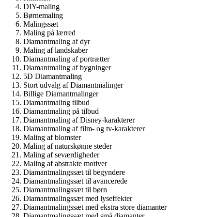
DIY-maling
Børnemaling
Malingssæt
Maling på lærred
Diamantmaling af dyr
Maling af landskaber
Diamantmaling af portrætter
Diamantmaling af bygninger
5D Diamantmaling
Stort udvalg af Diamantmalinger
Billige Diamantmalinger
Diamantmaling tilbud
Diamantmaling på tilbud
Diamantmaling af Disney-karakterer
Diamantmaling af film- og tv-karakterer
Maling af blomster
Maling af naturskønne steder
Maling af seværdigheder
Maling af abstrakte motiver
Diamantmalingssæt til begyndere
Diamantmalingssæt til avancerede
Diamantmalingssæt til børn
Diamantmalingssæt med lyseffekter
Diamantmalingssæt med ekstra store diamanter
Diamantmalingssæt med små diamanter