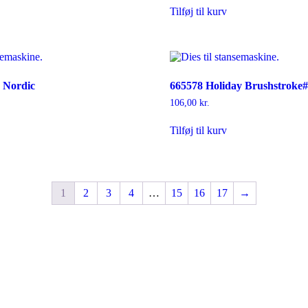
Tilføj til kurv
 Nordic
665578 Holiday Brushstroke
106,00
kr.
Tilføj til kurv
1
2
3
4
…
15
16
17
→