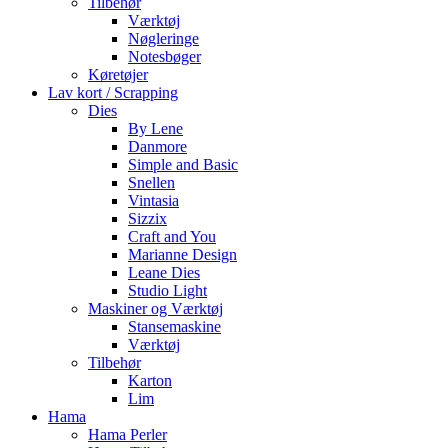
Tilbehør
Værktøj
Nøgleringe
Notesbøger
Køretøjer
Lav kort / Scrapping
Dies
By Lene
Danmore
Simple and Basic
Snellen
Vintasia
Sizzix
Craft and You
Marianne Design
Leane Dies
Studio Light
Maskiner og Værktøj
Stansemaskine
Værktøj
Tilbehør
Karton
Lim
Hama
Hama Perler