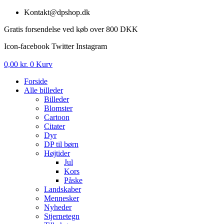
Videre
Kontakt@dpshop.dk
til
Gratis forsendelse ved køb over 800 DKK
indhold
Icon-facebook
Twitter
Instagram
0,00
kr.
0
Kurv
Forside
Alle billeder
Billeder
Blomster
Cartoon
Citater
Dyr
DP til børn
Højtider
Jul
Kors
Påske
Landskaber
Mennesker
Nyheder
Stjernetegn