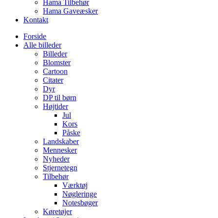
Hama Tilbehør
Hama Gaveæsker
Kontakt
Forside
Alle billeder
Billeder
Blomster
Cartoon
Citater
Dyr
DP til børn
Højtider
Jul
Kors
Påske
Landskaber
Mennesker
Nyheder
Stjernetegn
Tilbehør
Værktøj
Nøgleringe
Notesbøger
Køretøjer