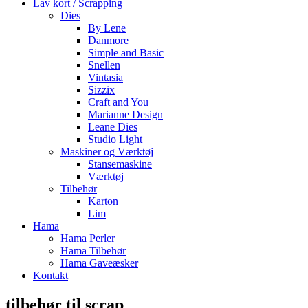
Lav kort / Scrapping
Dies
By Lene
Danmore
Simple and Basic
Snellen
Vintasia
Sizzix
Craft and You
Marianne Design
Leane Dies
Studio Light
Maskiner og Værktøj
Stansemaskine
Værktøj
Tilbehør
Karton
Lim
Hama
Hama Perler
Hama Tilbehør
Hama Gaveæsker
Kontakt
tilbehør til scrap