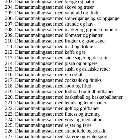
Diamantmalingssæt med bjerge og natur
Diamantmalingssæt med skove og træer
Diamantmalingssæt med vandfald og floder
Diamantmalingssæt med solnedgange og solopgange
Diamantmalingssæt med strande og hav
Diamantmalingssæt med marker og grønne områder
Diamantmalingssæt med blomster og planter
Diamantmalingssæt med frugter og grøntsager
Diamantmalingssæt med mad og drikke
Diamantmalingssæt med kaffe og te
Diamantmalingssæt med søde sager og desserter
Diamantmalingssæt med pizza og burgere
Diamantmalingssæt med sushi og asiatiske retter
Diamantmalingssæt med vin og øl
Diamantmalingssæt med cocktails og drinks
Diamantmalingssæt med sport og fritid
Diamantmalingssæt med fodbold og fodboldbaner
Diamantmalingssæt med basketball og basketballbaner
Diamantmalingssæt med tennis og tennisbaner
Diamantmalingssæt med golf og golfbaner
Diamantmalingssæt med fitness og træning
Diamantmalingssæt med yoga og meditation
Diamantmalingssæt med rejser og ferie
Diamantmalingssæt med strandferie og solskin
Diamantmalingssæt med skiferie og vintersport