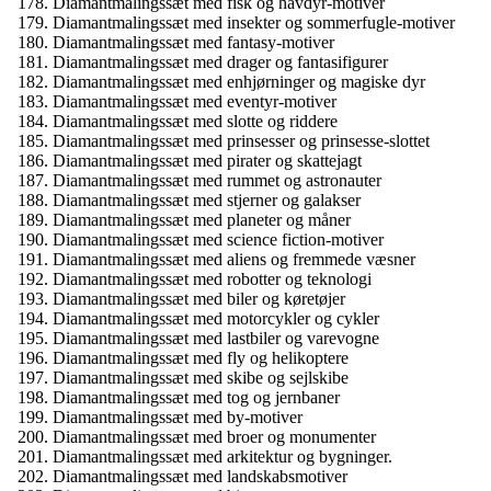
Diamantmalingssæt med fisk og havdyr-motiver
Diamantmalingssæt med insekter og sommerfugle-motiver
Diamantmalingssæt med fantasy-motiver
Diamantmalingssæt med drager og fantasifigurer
Diamantmalingssæt med enhjørninger og magiske dyr
Diamantmalingssæt med eventyr-motiver
Diamantmalingssæt med slotte og riddere
Diamantmalingssæt med prinsesser og prinsesse-slottet
Diamantmalingssæt med pirater og skattejagt
Diamantmalingssæt med rummet og astronauter
Diamantmalingssæt med stjerner og galakser
Diamantmalingssæt med planeter og måner
Diamantmalingssæt med science fiction-motiver
Diamantmalingssæt med aliens og fremmede væsner
Diamantmalingssæt med robotter og teknologi
Diamantmalingssæt med biler og køretøjer
Diamantmalingssæt med motorcykler og cykler
Diamantmalingssæt med lastbiler og varevogne
Diamantmalingssæt med fly og helikoptere
Diamantmalingssæt med skibe og sejlskibe
Diamantmalingssæt med tog og jernbaner
Diamantmalingssæt med by-motiver
Diamantmalingssæt med broer og monumenter
Diamantmalingssæt med arkitektur og bygninger.
Diamantmalingssæt med landskabsmotiver