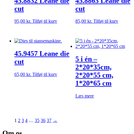
45.8832 Leane die
45.8863 Leane die
cut
cut
95,00
kr.
Tilføj til kurv
85,00
kr.
Tilføj til kurv
45.9457 Leane die
5 i én –
cut
2*20*35cm,
2*20*55 cm,
65,00
kr.
Tilføj til kurv
1*20*65 cm
Læs mere
1
2
3
4
…
35
36
37
→
Om os