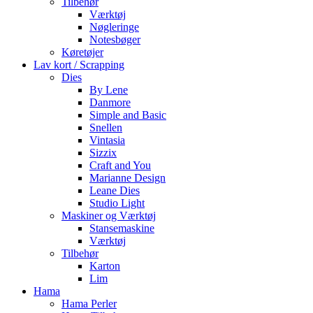
Tilbehør
Værktøj
Nøgleringe
Notesbøger
Køretøjer
Lav kort / Scrapping
Dies
By Lene
Danmore
Simple and Basic
Snellen
Vintasia
Sizzix
Craft and You
Marianne Design
Leane Dies
Studio Light
Maskiner og Værktøj
Stansemaskine
Værktøj
Tilbehør
Karton
Lim
Hama
Hama Perler