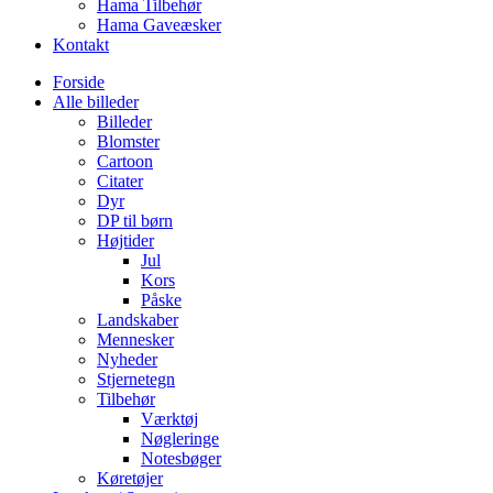
Hama Tilbehør
Hama Gaveæsker
Kontakt
Forside
Alle billeder
Billeder
Blomster
Cartoon
Citater
Dyr
DP til børn
Højtider
Jul
Kors
Påske
Landskaber
Mennesker
Nyheder
Stjernetegn
Tilbehør
Værktøj
Nøgleringe
Notesbøger
Køretøjer