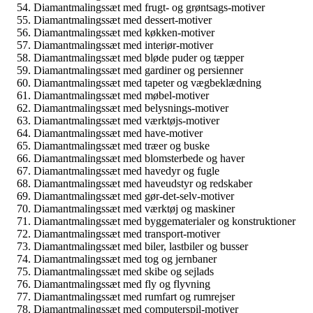
Diamantmalingssæt med frugt- og grøntsags-motiver
Diamantmalingssæt med dessert-motiver
Diamantmalingssæt med køkken-motiver
Diamantmalingssæt med interiør-motiver
Diamantmalingssæt med bløde puder og tæpper
Diamantmalingssæt med gardiner og persienner
Diamantmalingssæt med tapeter og vægbeklædning
Diamantmalingssæt med møbel-motiver
Diamantmalingssæt med belysnings-motiver
Diamantmalingssæt med værktøjs-motiver
Diamantmalingssæt med have-motiver
Diamantmalingssæt med træer og buske
Diamantmalingssæt med blomsterbede og haver
Diamantmalingssæt med havedyr og fugle
Diamantmalingssæt med haveudstyr og redskaber
Diamantmalingssæt med gør-det-selv-motiver
Diamantmalingssæt med værktøj og maskiner
Diamantmalingssæt med byggematerialer og konstruktioner
Diamantmalingssæt med transport-motiver
Diamantmalingssæt med biler, lastbiler og busser
Diamantmalingssæt med tog og jernbaner
Diamantmalingssæt med skibe og sejlads
Diamantmalingssæt med fly og flyvning
Diamantmalingssæt med rumfart og rumrejser
Diamantmalingssæt med computerspil-motiver