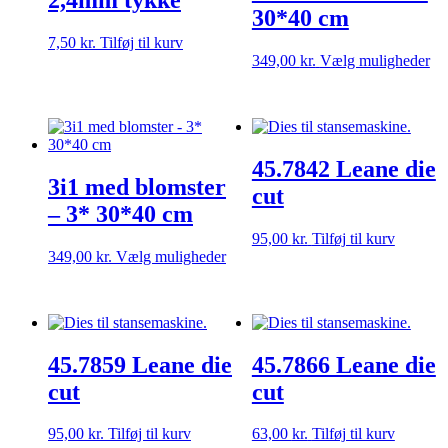
2,4mm tykke
på
30*40 cm
varesiden
7,50
kr.
Tilføj til kurv
De
349,00
kr.
Vælg muligheder
va
ha
fle
var
Mu
45.7842 Leane die
ka
3i1 med blomster
væ
cut
på
– 3* 30*40 cm
va
95,00
kr.
Tilføj til kurv
Dette
349,00
kr.
Vælg muligheder
vare
har
flere
varianter.
Mulighederne
45.7859 Leane die
45.7866 Leane die
kan
vælges
cut
cut
på
varesiden
95,00
kr.
Tilføj til kurv
63,00
kr.
Tilføj til kurv