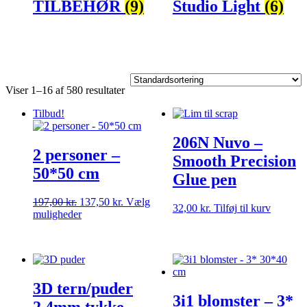
TILBEHØR
(9)
Studio Light
(6)
Viser 1–16 af 580 resultater
Tilbud!
206N Nuvo –
2 personer –
Smooth Precision
50*50 cm
Glue pen
Den
Den
197,00
kr.
137,50
kr.
Vælg
32,00
kr.
Tilføj til kurv
oprindelige
Dette
aktuelle
muligheder
pris
vare
pris
var:
har
er:
197,00 kr..
flere
137,50 kr..
varianter.
Mulighederne
3D tern/puder
kan
3i1 blomster – 3*
vælges