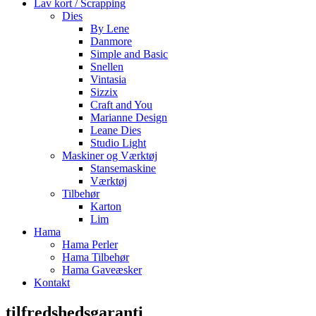
Lav kort / Scrapping
Dies
By Lene
Danmore
Simple and Basic
Snellen
Vintasia
Sizzix
Craft and You
Marianne Design
Leane Dies
Studio Light
Maskiner og Værktøj
Stansemaskine
Værktøj
Tilbehør
Karton
Lim
Hama
Hama Perler
Hama Tilbehør
Hama Gaveæsker
Kontakt
tilfredshedsgaranti