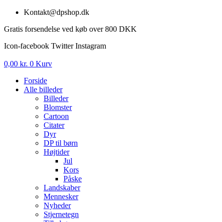
Videre
Kontakt@dpshop.dk
til
Gratis forsendelse ved køb over 800 DKK
indhold
Icon-facebook
Twitter
Instagram
0,00
kr.
0
Kurv
Forside
Alle billeder
Billeder
Blomster
Cartoon
Citater
Dyr
DP til børn
Højtider
Jul
Kors
Påske
Landskaber
Mennesker
Nyheder
Stjernetegn