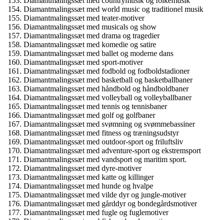
Diamantmalingssæt med countrymusik og folkemusik
Diamantmalingssæt med world music og traditionel musik
Diamantmalingssæt med teater-motiver
Diamantmalingssæt med musicals og show
Diamantmalingssæt med drama og tragedier
Diamantmalingssæt med komedie og satire
Diamantmalingssæt med ballet og moderne dans
Diamantmalingssæt med sport-motiver
Diamantmalingssæt med fodbold og fodboldstadioner
Diamantmalingssæt med basketball og basketballbaner
Diamantmalingssæt med håndbold og håndboldbaner
Diamantmalingssæt med volleyball og volleyballbaner
Diamantmalingssæt med tennis og tennisbaner
Diamantmalingssæt med golf og golfbaner
Diamantmalingssæt med svømning og svømmebassiner
Diamantmalingssæt med fitness og træningsudstyr
Diamantmalingssæt med outdoor-sport og friluftsliv
Diamantmalingssæt med adventure-sport og ekstremsport
Diamantmalingssæt med vandsport og maritim sport.
Diamantmalingssæt med dyre-motiver
Diamantmalingssæt med katte og killinger
Diamantmalingssæt med hunde og hvalpe
Diamantmalingssæt med vilde dyr og jungle-motiver
Diamantmalingssæt med gårddyr og bondegårdsmotiver
Diamantmalingssæt med fugle og fuglemotiver