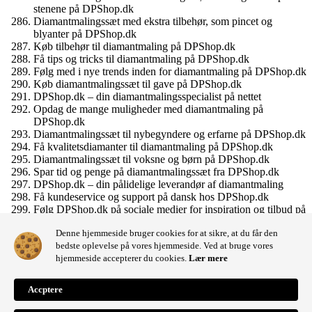
stenene på DPShop.dk
Diamantmalingssæt med ekstra tilbehør, som pincet og
blyanter på DPShop.dk
Køb tilbehør til diamantmaling på DPShop.dk
Få tips og tricks til diamantmaling på DPShop.dk
Følg med i nye trends inden for diamantmaling på DPShop.dk
Køb diamantmalingssæt til gave på DPShop.dk
DPShop.dk – din diamantmalingsspecialist på nettet
Opdag de mange muligheder med diamantmaling på
DPShop.dk
Diamantmalingssæt til nybegyndere og erfarne på DPShop.dk
Få kvalitetsdiamanter til diamantmaling på DPShop.dk
Diamantmalingssæt til voksne og børn på DPShop.dk
Spar tid og penge på diamantmalingssæt fra DPShop.dk
DPShop.dk – din pålidelige leverandør af diamantmaling
Få kundeservice og support på dansk hos DPShop.dk
Følg DPShop.dk på sociale medier for inspiration og tilbud på
diamantmaling
Denne hjemmeside bruger cookies for at sikre, at du får den
Bliv en del af DPShop.dk’s diamantmalingssamfund
bedste oplevelse på vores hjemmeside. Ved at bruge vores
Diamantmalingssæt til dig, der vil udfordre din kreativitet på
hjemmeside accepterer du cookies.
Lær mere
DPShop.dk.
Accptere
Shopping cart
0
Der er ingen produkter i kurven!