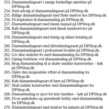
Diamantmalingssæt i mange forskellige størrelser på
DPShop.dk
Stort udvalg af diamantmalingssæt på DPShop.dk
Billige diamantmalingssæt med flotte motiver hos DPShop.dk
Få inspiration til diamantmaling på DPShop.dk
Diamantmalingssæt med dansk manual på DPShop.dk
Køb diamantmalingssæt med dansk kundeservice på
DPShop.dk
Diamantmalingssæt med hurtig og sikker betaling på
DPShop.dk
Diamantmalingssæt med tilfredshedsgaranti på DPShop.dk
Diamantmalingssæt i professionel kvalitet på DPShop.dk.
Giv dine malerier liv med diamantmaling fra DPShop.dk
Opdag fordelene ved diamantmaling på DPShop.dk
Brug diamantmaling til at skabe smukke kunstværker – køb
på DPShop.dk
Oplev den terapeutiske effekt af diamantmaling fra
DPShop.dk
Køb diamantmalingssæt til børn på DPShop.dk
Skab unikke kunstværker med diamantmalingssæt fra
DPShop.dk
Diamantmaling er sjovt for hele familien – køb på DPShop.dk
Få en anderledes og spændende hobby med diamantmaling
fra DPShop.dk
Diamantmalingssæt med motiver fra naturen på DPShop.dk