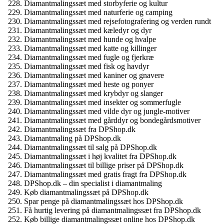
Diamantmalingssæt med storbyferie og kultur
Diamantmalingssæt med naturferie og camping
Diamantmalingssæt med rejsefotografering og verden rundt
Diamantmalingssæt med kæledyr og dyr
Diamantmalingssæt med hunde og hvalpe
Diamantmalingssæt med katte og killinger
Diamantmalingssæt med fugle og fjerkræ
Diamantmalingssæt med fisk og havdyr
Diamantmalingssæt med kaniner og gnavere
Diamantmalingssæt med heste og ponyer
Diamantmalingssæt med krybdyr og slanger
Diamantmalingssæt med insekter og sommerfugle
Diamantmalingssæt med vilde dyr og jungle-motiver
Diamantmalingssæt med gårddyr og bondegårdsmotiver
Diamantmalingssæt fra DPShop.dk
Diamantmaling på DPShop.dk
Diamantmalingssæt til salg på DPShop.dk
Diamantmalingssæt i høj kvalitet fra DPShop.dk
Diamantmalingssæt til billige priser på DPShop.dk
Diamantmalingssæt med gratis fragt fra DPShop.dk
DPShop.dk – din specialist i diamantmaling
Køb diamantmalingssæt på DPShop.dk
Spar penge på diamantmalingssæt hos DPShop.dk
Få hurtig levering på diamantmalingssæt fra DPShop.dk
Køb billige diamantmalingssæt online hos DPShop.dk