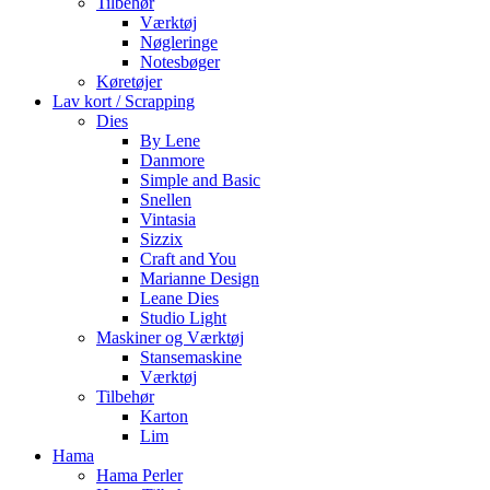
Tilbehør
Værktøj
Nøgleringe
Notesbøger
Køretøjer
Lav kort / Scrapping
Dies
By Lene
Danmore
Simple and Basic
Snellen
Vintasia
Sizzix
Craft and You
Marianne Design
Leane Dies
Studio Light
Maskiner og Værktøj
Stansemaskine
Værktøj
Tilbehør
Karton
Lim
Hama
Hama Perler