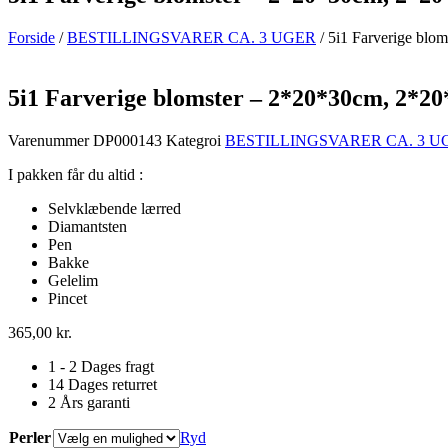
Forside
/
BESTILLINGSVARER CA. 3 UGER
/ 5i1 Farverige bl
5i1 Farverige blomster – 2*20*30cm, 2*2
Varenummer
DP000143
Kategroi
BESTILLINGSVARER CA. 3 U
I pakken får du altid :
Selvklæbende lærred
Diamantsten
Pen
Bakke
Gelelim
Pincet
365,00
kr.
1 - 2 Dages fragt
14 Dages returret
2 Års garanti
Perler
Ryd