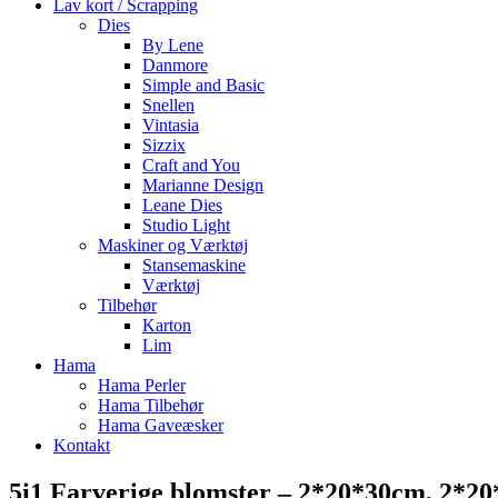
Lav kort / Scrapping
Dies
By Lene
Danmore
Simple and Basic
Snellen
Vintasia
Sizzix
Craft and You
Marianne Design
Leane Dies
Studio Light
Maskiner og Værktøj
Stansemaskine
Værktøj
Tilbehør
Karton
Lim
Hama
Hama Perler
Hama Tilbehør
Hama Gaveæsker
Kontakt
5i1 Farverige blomster – 2*20*30cm, 2*2