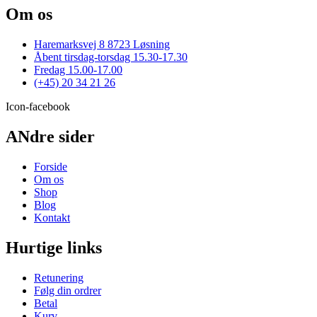
har
Om os
flere
varianter.
Haremarksvej 8 8723 Løsning
Mulighederne
Åbent tirsdag-torsdag 15.30-17.30
kan
Fredag 15.00-17.00
vælges
(+45) 20 34 21 26
på
varesiden
Icon-facebook
ANdre sider
Forside
Om os
Shop
Blog
Kontakt
Hurtige links
Retunering
Følg din ordrer
Betal
Kurv