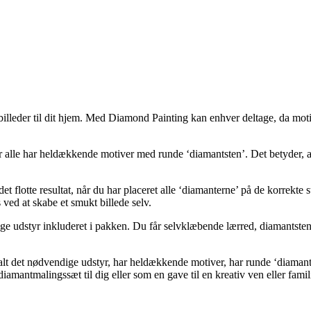
lleder til dit hjem. Med Diamond Painting kan enhver deltage, da motive
lle har heldækkende motiver med runde ‘diamantsten’. Det betyder, at ‘
 flotte resultat, når du har placeret alle ‘diamanterne’ på de korrekte 
 ved at skabe et smukt billede selv.
udstyr inkluderet i pakken. Du får selvklæbende lærred, diamantsten,
 alt det nødvendige udstyr, har heldækkende motiver, har runde ‘diaman
iamantmalingssæt til dig eller som en gave til en kreativ ven eller fam