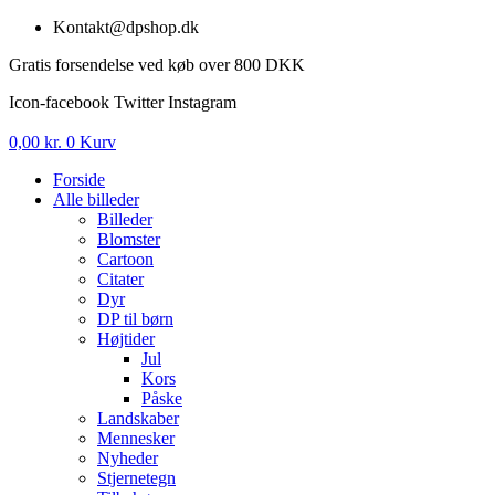
Videre
Kontakt@dpshop.dk
til
Gratis forsendelse ved køb over 800 DKK
indhold
Icon-facebook
Twitter
Instagram
0,00
kr.
0
Kurv
Forside
Alle billeder
Billeder
Blomster
Cartoon
Citater
Dyr
DP til børn
Højtider
Jul
Kors
Påske
Landskaber
Mennesker
Nyheder
Stjernetegn