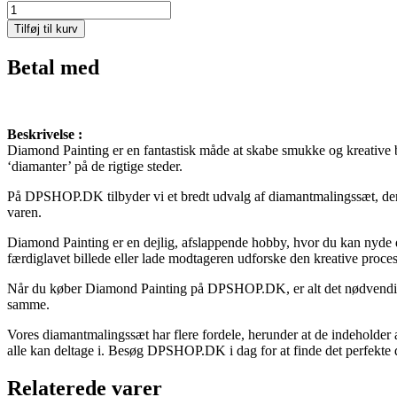
5i1
Farverige
Tilføj til kurv
blomster
-
Betal med
2*20*30cm,
2*20*40cm,
20*50
cm
Beskrivelse :
antal
Diamond Painting er en fantastisk måde at skabe smukke og kreative bi
‘diamanter’ på de rigtige steder.
På DPSHOP.DK tilbyder vi et bredt udvalg af diamantmalingssæt, der a
varen.
Diamond Painting er en dejlig, afslappende hobby, hvor du kan nyde det
færdiglavet billede eller lade modtageren udforske den kreative proces
Når du køber Diamond Painting på DPSHOP.DK, er alt det nødvendige 
samme.
Vores diamantmalingssæt har flere fordele, herunder at de indeholder
alle kan deltage i. Besøg DPSHOP.DK i dag for at finde det perfekte d
Relaterede varer