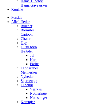
Hama Tilbehør
Hama Gaveæsker
Kontakt
Forside
Alle billeder
Billeder
Blomster
Cartoon
Citater
Dyr
DP til børn
Højtider
Jul
Kors
Påske
Landskaber
Mennesker
Nyheder
Stjernetegn
Tilbehør
Værktøj
Nøgleringe
Notesbøger
Køretøjer