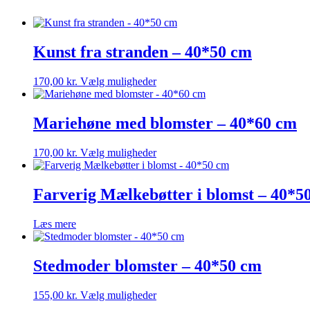
Kunst fra stranden – 40*50 cm
Dette
170,00
kr.
Vælg muligheder
vare
har
flere
Mariehøne med blomster – 40*60 cm
varianter.
Mulighederne
Dette
170,00
kr.
Vælg muligheder
kan
vare
vælges
har
på
flere
Farverig Mælkebøtter i blomst – 40*5
varesiden
varianter.
Mulighederne
Læs mere
kan
vælges
på
Stedmoder blomster – 40*50 cm
varesiden
Dette
155,00
kr.
Vælg muligheder
vare