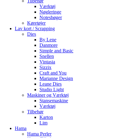
Tilbehør
Værktøj
Nøgleringe
Notesbøger
Køretøjer
Lav kort / Scrapping
Dies
By Lene
Danmore
Simple and Basic
Snellen
Vintasia
Sizzix
Craft and You
Marianne Design
Leane Dies
Studio Light
Maskiner og Værktøj
Stansemaskine
Værktøj
Tilbehør
Karton
Lim
Hama
Hama Perler