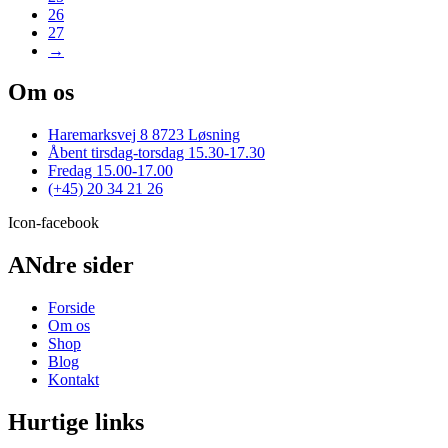
26
på
27
varesiden
→
Om os
Haremarksvej 8 8723 Løsning
Åbent tirsdag-torsdag 15.30-17.30
Fredag 15.00-17.00
(+45) 20 34 21 26
Icon-facebook
ANdre sider
Forside
Om os
Shop
Blog
Kontakt
Hurtige links