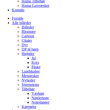
Hama Tilbehør
Hama Gaveæsker
Kontakt
Forside
Alle billeder
Billeder
Blomster
Cartoon
Citater
Dyr
DP til børn
Højtider
Jul
Kors
Påske
Landskaber
Mennesker
Nyheder
Stjernetegn
Tilbehør
Værktøj
Nøgleringe
Notesbøger
Køretøjer