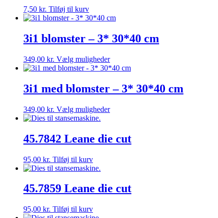
7,50
kr.
Tilføj til kurv
3i1 blomster – 3* 30*40 cm
Dette
349,00
kr.
Vælg muligheder
vare
har
flere
3i1 med blomster – 3* 30*40 cm
varianter.
Mulighederne
Dette
349,00
kr.
Vælg muligheder
kan
vare
vælges
har
på
flere
45.7842 Leane die cut
varesiden
varianter.
Mulighederne
95,00
kr.
Tilføj til kurv
kan
vælges
på
45.7859 Leane die cut
varesiden
95,00
kr.
Tilføj til kurv