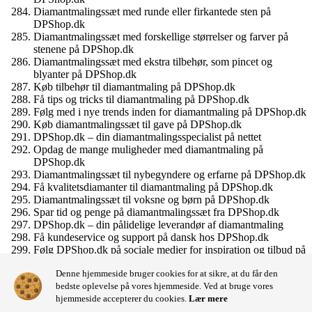
Diamantmalingssæt med runde eller firkantede sten på
DPShop.dk
Diamantmalingssæt med forskellige størrelser og farver på
stenene på DPShop.dk
Diamantmalingssæt med ekstra tilbehør, som pincet og
blyanter på DPShop.dk
Køb tilbehør til diamantmaling på DPShop.dk
Få tips og tricks til diamantmaling på DPShop.dk
Følg med i nye trends inden for diamantmaling på DPShop.dk
Køb diamantmalingssæt til gave på DPShop.dk
DPShop.dk – din diamantmalingsspecialist på nettet
Opdag de mange muligheder med diamantmaling på
DPShop.dk
Diamantmalingssæt til nybegyndere og erfarne på DPShop.dk
Få kvalitetsdiamanter til diamantmaling på DPShop.dk
Diamantmalingssæt til voksne og børn på DPShop.dk
Spar tid og penge på diamantmalingssæt fra DPShop.dk
DPShop.dk – din pålidelige leverandør af diamantmaling
Få kundeservice og support på dansk hos DPShop.dk
Følg DPShop.dk på sociale medier for inspiration og tilbud på
diamantmaling
Denne hjemmeside bruger cookies for at sikre, at du får den
Bliv en del af DPShop.dk’s diamantmalingssamfund
bedste oplevelse på vores hjemmeside. Ved at bruge vores
Diamantmalingssæt til dig, der vil udfordre din kreativitet på
hjemmeside accepterer du cookies.
Lær mere
DPShop.dk.