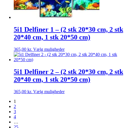
5i1 Delfiner 1 – (2 stk 20*30 cm, 2 stk
20*40 cm, 1 stk 20*50 cm)
Dette
365,00
kr.
Vælg muligheder
vare
har
flere
varianter.
5i1 Delfiner 2 – (2 stk 20*30 cm, 2 stk
Mulighederne
20*40 cm, 1 stk 20*50 cm)
kan
vælges
på
Dette
365,00
kr.
Vælg muligheder
varesiden
vare
1
har
2
flere
3
varianter.
4
Mulighederne
…
kan
25
vælges