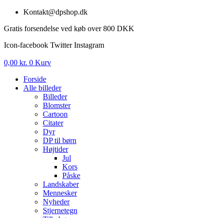
Videre
Kontakt@dpshop.dk
til
Gratis forsendelse ved køb over 800 DKK
indhold
Icon-facebook
Twitter
Instagram
0,00
kr.
0
Kurv
Forside
Alle billeder
Billeder
Blomster
Cartoon
Citater
Dyr
DP til børn
Højtider
Jul
Kors
Påske
Landskaber
Mennesker
Nyheder
Stjernetegn