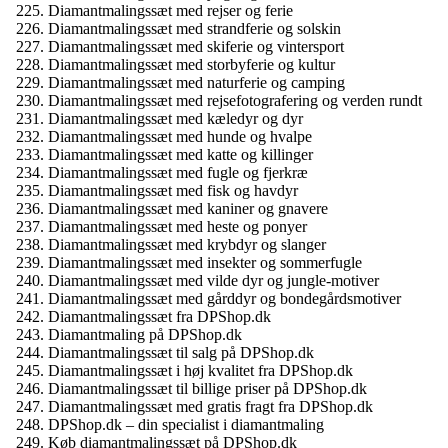
Diamantmalingssæt med rejser og ferie
Diamantmalingssæt med strandferie og solskin
Diamantmalingssæt med skiferie og vintersport
Diamantmalingssæt med storbyferie og kultur
Diamantmalingssæt med naturferie og camping
Diamantmalingssæt med rejsefotografering og verden rundt
Diamantmalingssæt med kæledyr og dyr
Diamantmalingssæt med hunde og hvalpe
Diamantmalingssæt med katte og killinger
Diamantmalingssæt med fugle og fjerkræ
Diamantmalingssæt med fisk og havdyr
Diamantmalingssæt med kaniner og gnavere
Diamantmalingssæt med heste og ponyer
Diamantmalingssæt med krybdyr og slanger
Diamantmalingssæt med insekter og sommerfugle
Diamantmalingssæt med vilde dyr og jungle-motiver
Diamantmalingssæt med gårddyr og bondegårdsmotiver
Diamantmalingssæt fra DPShop.dk
Diamantmaling på DPShop.dk
Diamantmalingssæt til salg på DPShop.dk
Diamantmalingssæt i høj kvalitet fra DPShop.dk
Diamantmalingssæt til billige priser på DPShop.dk
Diamantmalingssæt med gratis fragt fra DPShop.dk
DPShop.dk – din specialist i diamantmaling
Køb diamantmalingssæt på DPShop.dk