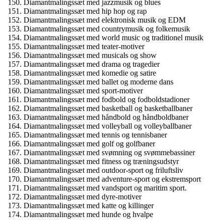
Diamantmalingssæt med jazzmusik og blues
Diamantmalingssæt med hip hop og rap
Diamantmalingssæt med elektronisk musik og EDM
Diamantmalingssæt med countrymusik og folkemusik
Diamantmalingssæt med world music og traditionel musik
Diamantmalingssæt med teater-motiver
Diamantmalingssæt med musicals og show
Diamantmalingssæt med drama og tragedier
Diamantmalingssæt med komedie og satire
Diamantmalingssæt med ballet og moderne dans
Diamantmalingssæt med sport-motiver
Diamantmalingssæt med fodbold og fodboldstadioner
Diamantmalingssæt med basketball og basketballbaner
Diamantmalingssæt med håndbold og håndboldbaner
Diamantmalingssæt med volleyball og volleyballbaner
Diamantmalingssæt med tennis og tennisbaner
Diamantmalingssæt med golf og golfbaner
Diamantmalingssæt med svømning og svømmebassiner
Diamantmalingssæt med fitness og træningsudstyr
Diamantmalingssæt med outdoor-sport og friluftsliv
Diamantmalingssæt med adventure-sport og ekstremsport
Diamantmalingssæt med vandsport og maritim sport.
Diamantmalingssæt med dyre-motiver
Diamantmalingssæt med katte og killinger
Diamantmalingssæt med hunde og hvalpe