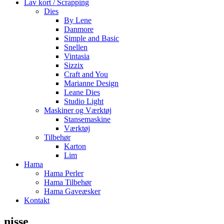
Lav kort / Scrapping
Dies
By Lene
Danmore
Simple and Basic
Snellen
Vintasia
Sizzix
Craft and You
Marianne Design
Leane Dies
Studio Light
Maskiner og Værktøj
Stansemaskine
Værktøj
Tilbehør
Karton
Lim
Hama
Hama Perler
Hama Tilbehør
Hama Gaveæsker
Kontakt
nisse