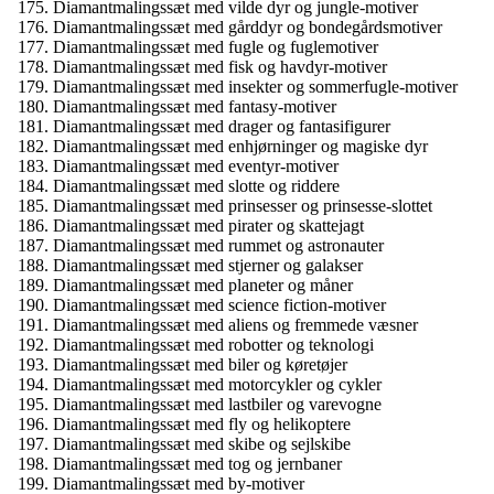
Diamantmalingssæt med vilde dyr og jungle-motiver
Diamantmalingssæt med gårddyr og bondegårdsmotiver
Diamantmalingssæt med fugle og fuglemotiver
Diamantmalingssæt med fisk og havdyr-motiver
Diamantmalingssæt med insekter og sommerfugle-motiver
Diamantmalingssæt med fantasy-motiver
Diamantmalingssæt med drager og fantasifigurer
Diamantmalingssæt med enhjørninger og magiske dyr
Diamantmalingssæt med eventyr-motiver
Diamantmalingssæt med slotte og riddere
Diamantmalingssæt med prinsesser og prinsesse-slottet
Diamantmalingssæt med pirater og skattejagt
Diamantmalingssæt med rummet og astronauter
Diamantmalingssæt med stjerner og galakser
Diamantmalingssæt med planeter og måner
Diamantmalingssæt med science fiction-motiver
Diamantmalingssæt med aliens og fremmede væsner
Diamantmalingssæt med robotter og teknologi
Diamantmalingssæt med biler og køretøjer
Diamantmalingssæt med motorcykler og cykler
Diamantmalingssæt med lastbiler og varevogne
Diamantmalingssæt med fly og helikoptere
Diamantmalingssæt med skibe og sejlskibe
Diamantmalingssæt med tog og jernbaner
Diamantmalingssæt med by-motiver