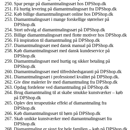
Spar penge på diamantmalingssæt hos DPShop.dk
Få hurtig levering på diamantmalingssæt fra DPShop.dk
Køb billige diamantmalingssæt online hos DPShop.dk
Diamantmalingssæt i mange forskellige størrelser på
DPShop.dk
Stort udvalg af diamantmalingssæt på DPShop.dk
Billige diamantmalingssæt med flotte motiver hos DPShop.dk
Få inspiration til diamantmaling på DPShop.dk
Diamantmalingssæt med dansk manual på DPShop.dk
Køb diamantmalingssæt med dansk kundeservice på
DPShop.dk
Diamantmalingssæt med hurtig og sikker betaling på
DPShop.dk
Diamantmalingssæt med tilfredshedsgaranti på DPShop.dk
Diamantmalingssæt i professionel kvalitet på DPShop.dk.
Giv dine malerier liv med diamantmaling fra DPShop.dk
Opdag fordelene ved diamantmaling på DPShop.dk
Brug diamantmaling til at skabe smukke kunstværker – køb
på DPShop.dk
Oplev den terapeutiske effekt af diamantmaling fra
DPShop.dk
Køb diamantmalingssæt til børn på DPShop.dk
Skab unikke kunstværker med diamantmalingssæt fra
DPShop.dk
Diamantmaling er sjovt for hele familien – køb på DPShop.dk