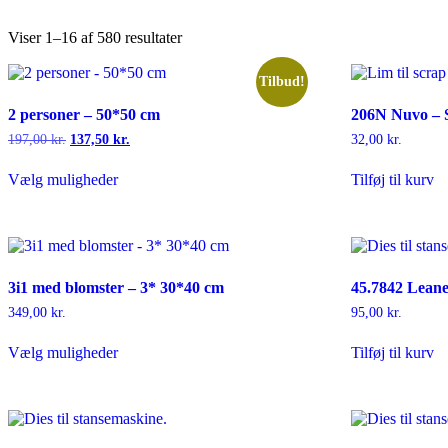
Viser 1–16 af 580 resultater
Tilbud!
2 personer – 50*50 cm
206N Nuvo – 
Den
Den
197,00
kr.
137,50
kr.
32,00
kr.
oprindelige
aktuelle
Dette
pris
pris
Vælg muligheder
Tilføj til kurv
vare
var:
er:
har
197,00 kr..
137,50 kr..
flere
varianter.
Mulighederne
kan
3i1 med blomster – 3* 30*40 cm
45.7842 Leane
vælges
på
349,00
kr.
95,00
kr.
varesiden
Dette
Vælg muligheder
Tilføj til kurv
vare
har
flere
varianter.
Mulighederne
kan