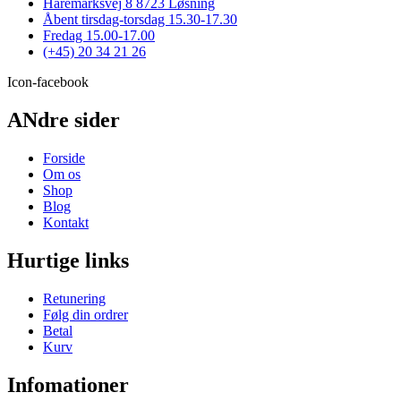
Haremarksvej 8 8723 Løsning
Åbent tirsdag-torsdag 15.30-17.30
Fredag 15.00-17.00
(+45) 20 34 21 26
Icon-facebook
ANdre sider
Forside
Om os
Shop
Blog
Kontakt
Hurtige links
Retunering
Følg din ordrer
Betal
Kurv
Infomationer