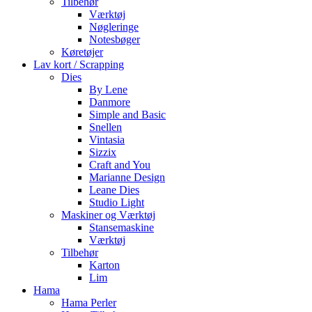
Tilbehør
Værktøj
Nøgleringe
Notesbøger
Køretøjer
Lav kort / Scrapping
Dies
By Lene
Danmore
Simple and Basic
Snellen
Vintasia
Sizzix
Craft and You
Marianne Design
Leane Dies
Studio Light
Maskiner og Værktøj
Stansemaskine
Værktøj
Tilbehør
Karton
Lim
Hama
Hama Perler