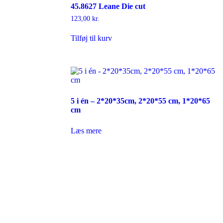
45.8627 Leane Die cut
123,00
kr.
Tilføj til kurv
5 i én – 2*20*35cm, 2*20*55 cm, 1*20*65
cm
Læs mere