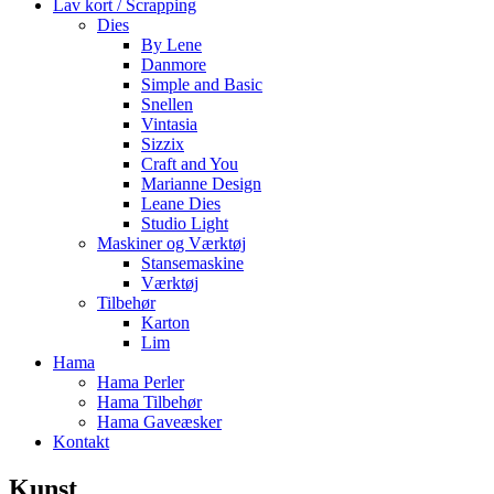
Lav kort / Scrapping
Dies
By Lene
Danmore
Simple and Basic
Snellen
Vintasia
Sizzix
Craft and You
Marianne Design
Leane Dies
Studio Light
Maskiner og Værktøj
Stansemaskine
Værktøj
Tilbehør
Karton
Lim
Hama
Hama Perler
Hama Tilbehør
Hama Gaveæsker
Kontakt
Kunst