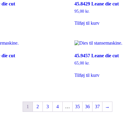
 die cut
45.8429 Leane die cut
95,00
kr.
Tilføj til kurv
 die cut
45.9457 Leane die cut
65,00
kr.
Tilføj til kurv
1
2
3
4
…
35
36
37
→