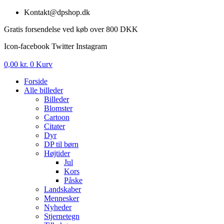
Videre
Kontakt@dpshop.dk
til
Gratis forsendelse ved køb over 800 DKK
indhold
Icon-facebook
Twitter
Instagram
0,00
kr.
0
Kurv
Forside
Alle billeder
Billeder
Blomster
Cartoon
Citater
Dyr
DP til børn
Højtider
Jul
Kors
Påske
Landskaber
Mennesker
Nyheder
Stjernetegn