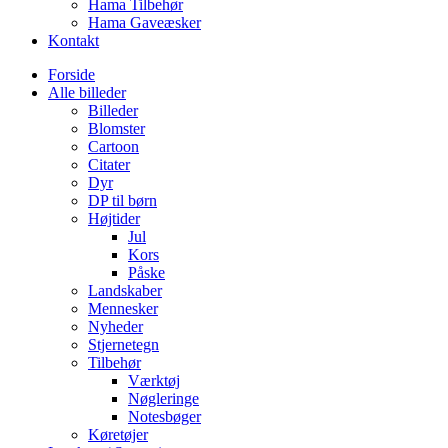
Hama Tilbehør
Hama Gaveæsker
Kontakt
Forside
Alle billeder
Billeder
Blomster
Cartoon
Citater
Dyr
DP til børn
Højtider
Jul
Kors
Påske
Landskaber
Mennesker
Nyheder
Stjernetegn
Tilbehør
Værktøj
Nøgleringe
Notesbøger
Køretøjer