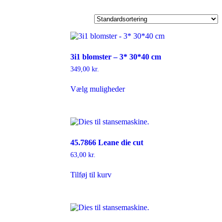
3i1 blomster – 3* 30*40 cm
349,00
kr.
Dette
Vælg muligheder
vare
har
flere
varianter.
Mulighederne
kan
45.7866 Leane die cut
vælges
på
63,00
kr.
varesiden
Tilføj til kurv