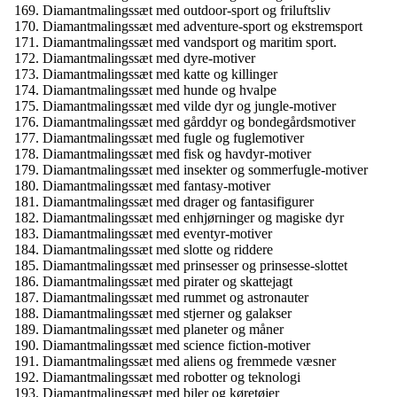
Diamantmalingssæt med outdoor-sport og friluftsliv
Diamantmalingssæt med adventure-sport og ekstremsport
Diamantmalingssæt med vandsport og maritim sport.
Diamantmalingssæt med dyre-motiver
Diamantmalingssæt med katte og killinger
Diamantmalingssæt med hunde og hvalpe
Diamantmalingssæt med vilde dyr og jungle-motiver
Diamantmalingssæt med gårddyr og bondegårdsmotiver
Diamantmalingssæt med fugle og fuglemotiver
Diamantmalingssæt med fisk og havdyr-motiver
Diamantmalingssæt med insekter og sommerfugle-motiver
Diamantmalingssæt med fantasy-motiver
Diamantmalingssæt med drager og fantasifigurer
Diamantmalingssæt med enhjørninger og magiske dyr
Diamantmalingssæt med eventyr-motiver
Diamantmalingssæt med slotte og riddere
Diamantmalingssæt med prinsesser og prinsesse-slottet
Diamantmalingssæt med pirater og skattejagt
Diamantmalingssæt med rummet og astronauter
Diamantmalingssæt med stjerner og galakser
Diamantmalingssæt med planeter og måner
Diamantmalingssæt med science fiction-motiver
Diamantmalingssæt med aliens og fremmede væsner
Diamantmalingssæt med robotter og teknologi
Diamantmalingssæt med biler og køretøjer