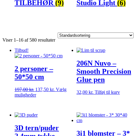
TILBEHØR
(9)
Studio Light
(6)
Viser 1–16 af 580 resultater
Tilbud!
206N Nuvo –
2 personer –
Smooth Precision
50*50 cm
Glue pen
Den
Den
197,00
kr.
137,50
kr.
Vælg
32,00
kr.
Tilføj til kurv
oprindelige
Dette
aktuelle
muligheder
pris
vare
pris
var:
har
er:
197,00 kr..
flere
137,50 kr..
varianter.
Mulighederne
3D tern/puder
kan
3i1 blomster – 3*
vælges