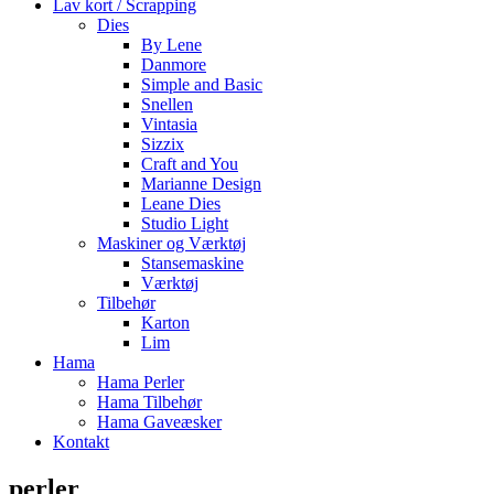
Lav kort / Scrapping
Dies
By Lene
Danmore
Simple and Basic
Snellen
Vintasia
Sizzix
Craft and You
Marianne Design
Leane Dies
Studio Light
Maskiner og Værktøj
Stansemaskine
Værktøj
Tilbehør
Karton
Lim
Hama
Hama Perler
Hama Tilbehør
Hama Gaveæsker
Kontakt
perler