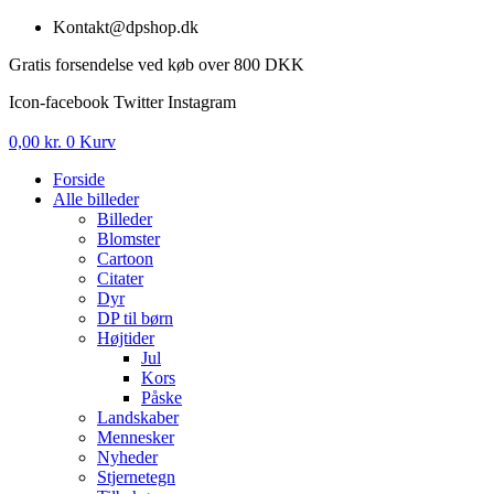
Videre
Kontakt@dpshop.dk
til
Gratis forsendelse ved køb over 800 DKK
indhold
Icon-facebook
Twitter
Instagram
0,00
kr.
0
Kurv
Forside
Alle billeder
Billeder
Blomster
Cartoon
Citater
Dyr
DP til børn
Højtider
Jul
Kors
Påske
Landskaber
Mennesker
Nyheder
Stjernetegn