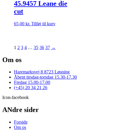
45.9457 Leane die
cut
65,00
kr.
Tilføj til kurv
1
2
3
4
…
35
36
37
→
Om os
Haremarksvej 8 8723 Løsning
Åbent tirsdag-torsdag 15.30-17.30
Fredag 15.00-17.00
(+45) 20 34 21 26
Icon-facebook
ANdre sider
Forside
Om os