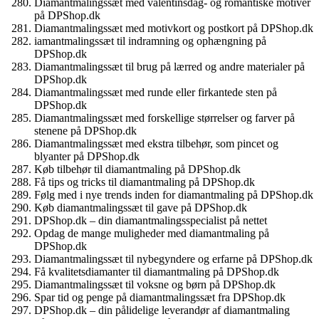
Diamantmalingssæt med valentinsdag- og romantiske motiver
på DPShop.dk
Diamantmalingssæt med motivkort og postkort på DPShop.dk
iamantmalingssæt til indramning og ophængning på
DPShop.dk
Diamantmalingssæt til brug på lærred og andre materialer på
DPShop.dk
Diamantmalingssæt med runde eller firkantede sten på
DPShop.dk
Diamantmalingssæt med forskellige størrelser og farver på
stenene på DPShop.dk
Diamantmalingssæt med ekstra tilbehør, som pincet og
blyanter på DPShop.dk
Køb tilbehør til diamantmaling på DPShop.dk
Få tips og tricks til diamantmaling på DPShop.dk
Følg med i nye trends inden for diamantmaling på DPShop.dk
Køb diamantmalingssæt til gave på DPShop.dk
DPShop.dk – din diamantmalingsspecialist på nettet
Opdag de mange muligheder med diamantmaling på
DPShop.dk
Diamantmalingssæt til nybegyndere og erfarne på DPShop.dk
Få kvalitetsdiamanter til diamantmaling på DPShop.dk
Diamantmalingssæt til voksne og børn på DPShop.dk
Spar tid og penge på diamantmalingssæt fra DPShop.dk
DPShop.dk – din pålidelige leverandør af diamantmaling