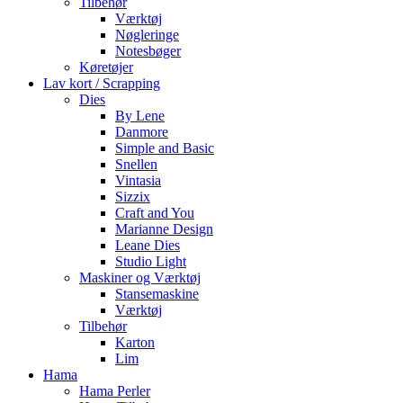
Tilbehør
Værktøj
Nøgleringe
Notesbøger
Køretøjer
Lav kort / Scrapping
Dies
By Lene
Danmore
Simple and Basic
Snellen
Vintasia
Sizzix
Craft and You
Marianne Design
Leane Dies
Studio Light
Maskiner og Værktøj
Stansemaskine
Værktøj
Tilbehør
Karton
Lim
Hama
Hama Perler