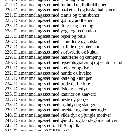
Diamantmalingssæt med fodbold og fodboldbaner
Diamantmalingssæt med basketball og basketballbaner
Diamantmalingssæt med tennis og tennisbaner
Diamantmalingssæt med golf og golfbaner
Diamantmalingssæt med fitness og træning
Diamantmalingssæt med yoga og meditation
Diamantmalingssæt med rejser og ferie
Diamantmalingssæt med strandferie og solskin
Diamantmalingssæt med skiferie og vintersport
Diamantmalingssæt med storbyferie og kultur
Diamantmalingssæt med naturferie og camping
Diamantmalingssæt med rejsefotografering og verden rundt
Diamantmalingssæt med kæledyr og dyr
Diamantmalingssæt med hunde og hvalpe
Diamantmalingssæt med katte og killinger
Diamantmalingssæt med fugle og fjerkræ
Diamantmalingssæt med fisk og havdyr
Diamantmalingssæt med kaniner og gnavere
Diamantmalingssæt med heste og ponyer
Diamantmalingssæt med krybdyr og slanger
Diamantmalingssæt med insekter og sommerfugle
Diamantmalingssæt med vilde dyr og jungle-motiver
Diamantmalingssæt med gårddyr og bondegårdsmotiver
Diamantmalingssæt fra DPShop.dk
Diamantmaling på DPShop.dk