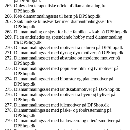
på DPShop.dk
Oplev den terapeutiske effekt af diamantmaling fra
DPShop.dk
Køb diamantmalingssæt til børn på DPShop.dk
Skab unikke kunstværker med diamantmalingssæt fra
DPShop.dk
Diamantmaling er sjovt for hele familien – køb på DPShop.dk
Få en anderledes og spændende hobby med diamantmaling
fra DPShop.dk
Diamantmalingssæt med motiver fra naturen på DPShop.dk
Diamantmalingssæt med dyr og dyremotiver på DPShop.dk
Diamantmalingssæt med abstrakte og moderne motiver på
DPShop.dk
Diamantmalingssæt med populære film- og tv-motiver på
DPShop.dk
Diamantmalingssæt med blomster og plantemotiver på
DPShop.dk
Diamantmalingssæt med landskabsmotiver på DPShop.dk
Diamantmalingssæt med motiver fra byen og bylivet på
DPShop.dk
Diamantmalingssæt med julemotiver på DPShop.dk
Diamantmalingssæt med påske- og forårsstemning på
DPShop.dk
Diamantmalingssæt med halloween- og efterårsmotiver på
DPShop.dk