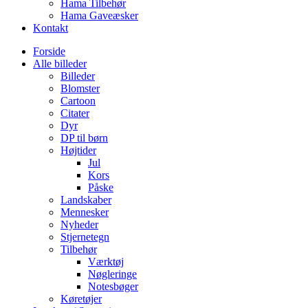
Hama Tilbehør
Hama Gaveæsker
Kontakt
Forside
Alle billeder
Billeder
Blomster
Cartoon
Citater
Dyr
DP til børn
Højtider
Jul
Kors
Påske
Landskaber
Mennesker
Nyheder
Stjernetegn
Tilbehør
Værktøj
Nøgleringe
Notesbøger
Køretøjer