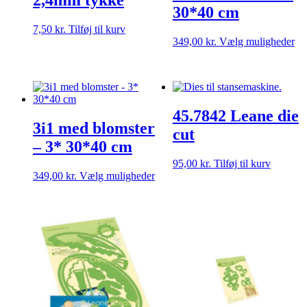
2,4mm tykke
på
30*40 cm
varesiden
7,50
kr.
Tilføj til kurv
De
349,00
kr.
Vælg muligheder
va
ha
fle
var
Mu
45.7842 Leane die
ka
3i1 med blomster
væ
cut
på
– 3* 30*40 cm
va
95,00
kr.
Tilføj til kurv
Dette
349,00
kr.
Vælg muligheder
vare
har
flere
varianter.
Mulighederne
kan
vælges
på
varesiden