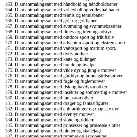
Diamantmalingssæt med håndbold og håndboldbaner
Diamantmalingssæt med volleyball og volleyballbaner
Diamantmalingssæt med tennis og tennisbaner
Diamantmalingssæt med golf og golfbaner
Diamantmalingssæt med svømning og svømmebassiner
Diamantmalingssæt med fitness og træningsudstyr
Diamantmalingssæt med outdoor-sport og friluftsliv
Diamantmalingssæt med adventure-sport og ekstremsport
Diamantmalingssæt med vandsport og maritim sport.
Diamantmalingssæt med dyre-motiver
Diamantmalingssæt med katte og killinger
Diamantmalingssæt med hunde og hvalpe
Diamantmalingssæt med vilde dyr og jungle-motiver
Diamantmalingssæt med gårddyr og bondegårdsmotiver
Diamantmalingssæt med fugle og fuglemotiver
Diamantmalingssæt med fisk og havdyr-motiver
Diamantmalingssæt med insekter og sommerfugle-motiver
Diamantmalingssæt med fantasy-motiver
Diamantmalingssæt med drager og fantasifigurer
Diamantmalingssæt med enhjørninger og magiske dyr
Diamantmalingssæt med eventyr-motiver
Diamantmalingssæt med slotte og riddere
Diamantmalingssæt med prinsesser og prinsesse-slottet
Diamantmalingssæt med pirater og skattejagt
Diamantmalingssæt med rummet og astronauter