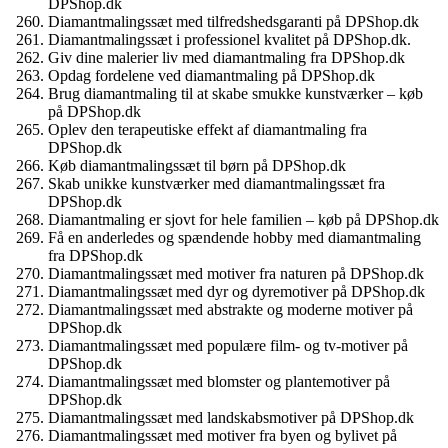
DPShop.dk
Diamantmalingssæt med tilfredshedsgaranti på DPShop.dk
Diamantmalingssæt i professionel kvalitet på DPShop.dk.
Giv dine malerier liv med diamantmaling fra DPShop.dk
Opdag fordelene ved diamantmaling på DPShop.dk
Brug diamantmaling til at skabe smukke kunstværker – køb
på DPShop.dk
Oplev den terapeutiske effekt af diamantmaling fra
DPShop.dk
Køb diamantmalingssæt til børn på DPShop.dk
Skab unikke kunstværker med diamantmalingssæt fra
DPShop.dk
Diamantmaling er sjovt for hele familien – køb på DPShop.dk
Få en anderledes og spændende hobby med diamantmaling
fra DPShop.dk
Diamantmalingssæt med motiver fra naturen på DPShop.dk
Diamantmalingssæt med dyr og dyremotiver på DPShop.dk
Diamantmalingssæt med abstrakte og moderne motiver på
DPShop.dk
Diamantmalingssæt med populære film- og tv-motiver på
DPShop.dk
Diamantmalingssæt med blomster og plantemotiver på
DPShop.dk
Diamantmalingssæt med landskabsmotiver på DPShop.dk
Diamantmalingssæt med motiver fra byen og bylivet på