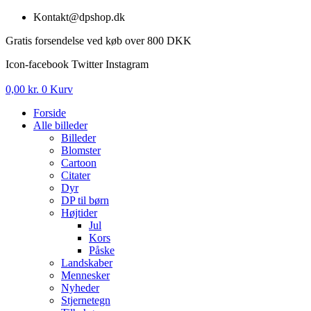
Videre
Kontakt@dpshop.dk
til
Gratis forsendelse ved køb over 800 DKK
indhold
Icon-facebook
Twitter
Instagram
0,00
kr.
0
Kurv
Forside
Alle billeder
Billeder
Blomster
Cartoon
Citater
Dyr
DP til børn
Højtider
Jul
Kors
Påske
Landskaber
Mennesker
Nyheder
Stjernetegn