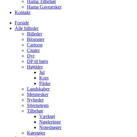
Hama Tilbehør
Hama Gaveæsker
Kontakt
Forside
Alle billeder
Billeder
Blomster
Cartoon
Citater
Dyr
DP til børn
Højtider
Jul
Kors
Påske
Landskaber
Mennesker
Nyheder
Stjernetegn
Tilbehør
Værktøj
Nøgleringe
Notesbøger
Køretøjer