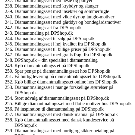
Diamantmalingssæt med heste og ponyer
Diamantmalingssæt med krybdyr og slanger
Diamantmalingssæt med insekter og sommerfugle
Diamantmalingssæt med vilde dyr og jungle-motiver
Diamantmalingssæt med gårddyr og bondegårdsmotiver
Diamantmalingssæt fra DPShop.dk
Diamantmaling på DPShop.dk
Diamantmalingssæt til salg på DPShop.dk
Diamantmalingssæt i høj kvalitet fra DPShop.dk
Diamantmalingssæt til billige priser på DPShop.dk
Diamantmalingssæt med gratis fragt fra DPShop.dk
DPShop.dk – din specialist i diamantmaling
Køb diamantmalingssæt på DPShop.dk
Spar penge på diamantmalingssæt hos DPShop.dk
Få hurtig levering på diamantmalingssæt fra DPShop.dk
Køb billige diamantmalingssæt online hos DPShop.dk
Diamantmalingssæt i mange forskellige størrelser på
DPShop.dk
Stort udvalg af diamantmalingssæt på DPShop.dk
Billige diamantmalingssæt med flotte motiver hos DPShop.dk
Få inspiration til diamantmaling på DPShop.dk
Diamantmalingssæt med dansk manual på DPShop.dk
Køb diamantmalingssæt med dansk kundeservice på
DPShop.dk
Diamantmalingssæt med hurtig og sikker betaling på