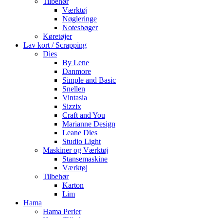
Tilbehør
Værktøj
Nøgleringe
Notesbøger
Køretøjer
Lav kort / Scrapping
Dies
By Lene
Danmore
Simple and Basic
Snellen
Vintasia
Sizzix
Craft and You
Marianne Design
Leane Dies
Studio Light
Maskiner og Værktøj
Stansemaskine
Værktøj
Tilbehør
Karton
Lim
Hama
Hama Perler