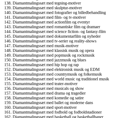
Diamantmalingssæt med tegning-motiver
Diamantmalingssæt med skulptur-motiver
Diamantmalingssæt med fotografier og billedbehandling
Diamantmalingssæt med film- og tv-motiver
Diamantmalingssæt med actionfilm og eventyr
Diamantmalingssæt med romantiske film og dramaer
Diamantmalingssæt med science fiction- og fantasy-film
Diamantmalingssæt med dokumentarfilm og nyheder
Diamantmalingssæt med tv-serier og reality-shows
Diamantmalingssæt med musik-motiver
Diamantmalingssæt med klassisk musik og opera
Diamantmalingssæt med popmusik og rockmusik
Diamantmalingssæt med jazzmusik og blues
Diamantmalingssæt med hip hop og rap
Diamantmalingssæt med elektronisk musik og EDM
Diamantmalingssæt med countrymusik og folkemusik
Diamantmalingssæt med world music og traditionel musik
Diamantmalingssæt med teater-motiver
Diamantmalingssæt med musicals og show
Diamantmalingssæt med drama og tragedier
Diamantmalingssæt med komedie og satire
Diamantmalingssæt med ballet og moderne dans
Diamantmalingssæt med sport-motiver
Diamantmalingssæt med fodbold og fodboldstadioner
Diamantmalingssæt med basketball og basketballbaner