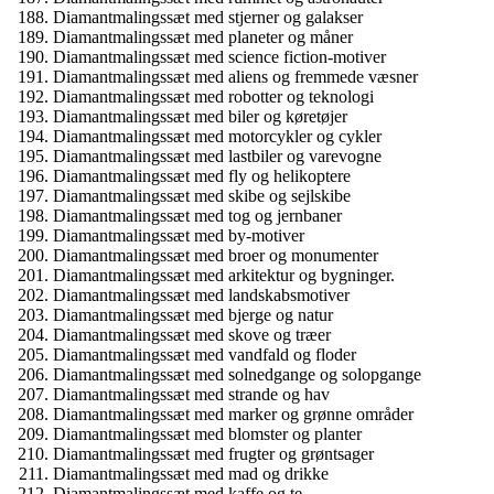
Diamantmalingssæt med stjerner og galakser
Diamantmalingssæt med planeter og måner
Diamantmalingssæt med science fiction-motiver
Diamantmalingssæt med aliens og fremmede væsner
Diamantmalingssæt med robotter og teknologi
Diamantmalingssæt med biler og køretøjer
Diamantmalingssæt med motorcykler og cykler
Diamantmalingssæt med lastbiler og varevogne
Diamantmalingssæt med fly og helikoptere
Diamantmalingssæt med skibe og sejlskibe
Diamantmalingssæt med tog og jernbaner
Diamantmalingssæt med by-motiver
Diamantmalingssæt med broer og monumenter
Diamantmalingssæt med arkitektur og bygninger.
Diamantmalingssæt med landskabsmotiver
Diamantmalingssæt med bjerge og natur
Diamantmalingssæt med skove og træer
Diamantmalingssæt med vandfald og floder
Diamantmalingssæt med solnedgange og solopgange
Diamantmalingssæt med strande og hav
Diamantmalingssæt med marker og grønne områder
Diamantmalingssæt med blomster og planter
Diamantmalingssæt med frugter og grøntsager
Diamantmalingssæt med mad og drikke
Diamantmalingssæt med kaffe og te