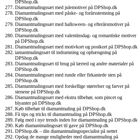
DPShop.dk
Diamantmalingssæt med julemotiver på DPShop.dk
Diamantmalingssæt med påske- og forårsstemning på
DPShop.dk
Diamantmalingssæt med halloween- og efterårsmotiver på
DPShop.dk
Diamantmalingssæt med valentinsdag- og romantiske motiver
på DPShop.dk
Diamantmalingssæt med motivkort og postkort på DPShop.dk
iamantmalingssæt til indramning og ophængning på
DPShop.dk
Diamantmalingssæt til brug på lærred og andre materialer på
DPShop.dk
Diamantmalingssæt med runde eller firkantede sten på
DPShop.dk
Diamantmalingssæt med forskellige størrelser og farver på
stenene på DPShop.dk
Diamantmalingssæt med ekstra tilbehør, som pincet og
blyanter på DPShop.dk
Køb tilbehør til diamantmaling på DPShop.dk
Få tips og tricks til diamantmaling på DPShop.dk
Følg med i nye trends inden for diamantmaling på DPShop.dk
Køb diamantmalingssæt til gave på DPShop.dk
DPShop.dk – din diamantmalingsspecialist på nettet
Opdag de mange muligheder med diamantmaling på