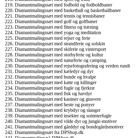
Diamantmalingssæt med fodbold og fodboldbaner
Diamantmalingssæt med basketball og basketballbaner
Diamantmalingssæt med tennis og tennisbaner
Diamantmalingssæt med golf og golfbaner
Diamantmalingssæt med fitness og træning
Diamantmalingssæt med yoga og meditation
Diamantmalingssæt med rejser og ferie
Diamantmalingssæt med strandferie og solskin
Diamantmalingssæt med skiferie og vintersport
Diamantmalingssæt med storbyferie og kultur
Diamantmalingssæt med naturferie og camping
Diamantmalingssæt med rejsefotografering og verden rundt
Diamantmalingssæt med kæledyr og dyr
Diamantmalingssæt med hunde og hvalpe
Diamantmalingssæt med katte og killinger
Diamantmalingssæt med fugle og fjerkræ
Diamantmalingssæt med fisk og havdyr
Diamantmalingssæt med kaniner og gnavere
Diamantmalingssæt med heste og ponyer
Diamantmalingssæt med krybdyr og slanger
Diamantmalingssæt med insekter og sommerfugle
Diamantmalingssæt med vilde dyr og jungle-motiver
Diamantmalingssæt med gårddyr og bondegårdsmotiver
Diamantmalingssæt fra DPShop.dk
Diamantmaling på DPShop.dk