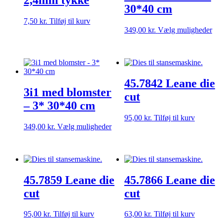
2,4mm tykke
på
30*40 cm
varesiden
7,50
kr.
Tilføj til kurv
De
349,00
kr.
Vælg muligheder
va
ha
fle
var
Mu
45.7842 Leane die
ka
3i1 med blomster
væ
cut
på
– 3* 30*40 cm
va
95,00
kr.
Tilføj til kurv
Dette
349,00
kr.
Vælg muligheder
vare
har
flere
varianter.
Mulighederne
45.7859 Leane die
45.7866 Leane die
kan
vælges
cut
cut
på
varesiden
95,00
kr.
Tilføj til kurv
63,00
kr.
Tilføj til kurv