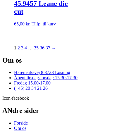
45.9457 Leane die
cut
65,00
kr.
Tilføj til kurv
1
2
3
4
…
35
36
37
→
Om os
Haremarksvej 8 8723 Løsning
Åbent tirsdag-torsdag 15.30-17.30
Fredag 15.00-17.00
(+45) 20 34 21 26
Icon-facebook
ANdre sider
Forside
Om os