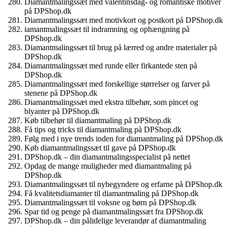
Diamantmalingssæt med valentinsdag- og romantiske motiver
på DPShop.dk
Diamantmalingssæt med motivkort og postkort på DPShop.dk
iamantmalingssæt til indramning og ophængning på
DPShop.dk
Diamantmalingssæt til brug på lærred og andre materialer på
DPShop.dk
Diamantmalingssæt med runde eller firkantede sten på
DPShop.dk
Diamantmalingssæt med forskellige størrelser og farver på
stenene på DPShop.dk
Diamantmalingssæt med ekstra tilbehør, som pincet og
blyanter på DPShop.dk
Køb tilbehør til diamantmaling på DPShop.dk
Få tips og tricks til diamantmaling på DPShop.dk
Følg med i nye trends inden for diamantmaling på DPShop.dk
Køb diamantmalingssæt til gave på DPShop.dk
DPShop.dk – din diamantmalingsspecialist på nettet
Opdag de mange muligheder med diamantmaling på
DPShop.dk
Diamantmalingssæt til nybegyndere og erfarne på DPShop.dk
Få kvalitetsdiamanter til diamantmaling på DPShop.dk
Diamantmalingssæt til voksne og børn på DPShop.dk
Spar tid og penge på diamantmalingssæt fra DPShop.dk
DPShop.dk – din pålidelige leverandør af diamantmaling