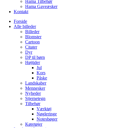
Hama Tilbehør
Hama Gaveæsker
Kontakt
Forside
Alle billeder
Billeder
Blomster
Cartoon
Citater
Dyr
DP til børn
Højtider
Jul
Kors
Påske
Landskaber
Mennesker
Nyheder
Stjernetegn
Tilbehør
Værktøj
Nøgleringe
Notesbøger
Køretøjer