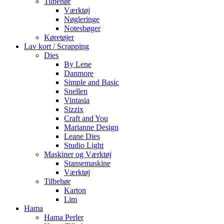
Tilbehør
Værktøj
Nøgleringe
Notesbøger
Køretøjer
Lav kort / Scrapping
Dies
By Lene
Danmore
Simple and Basic
Snellen
Vintasia
Sizzix
Craft and You
Marianne Design
Leane Dies
Studio Light
Maskiner og Værktøj
Stansemaskine
Værktøj
Tilbehør
Karton
Lim
Hama
Hama Perler