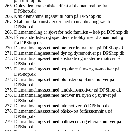
på DPShop.dk
Oplev den terapeutiske effekt af diamantmaling fra
DPShop.dk
Køb diamantmalingssæt til børn på DPShop.dk
Skab unikke kunstværker med diamantmalingssæt fra
DPShop.dk
Diamantmaling er sjovt for hele familien – køb på DPShop.dk
Få en anderledes og spændende hobby med diamantmaling
fra DPShop.dk
Diamantmalingssæt med motiver fra naturen på DPShop.dk
Diamantmalingssæt med dyr og dyremotiver på DPShop.dk
Diamantmalingssæt med abstrakte og moderne motiver på
DPShop.dk
Diamantmalingssæt med populære film- og tv-motiver på
DPShop.dk
Diamantmalingssæt med blomster og plantemotiver på
DPShop.dk
Diamantmalingssæt med landskabsmotiver på DPShop.dk
Diamantmalingssæt med motiver fra byen og bylivet på
DPShop.dk
Diamantmalingssæt med julemotiver på DPShop.dk
Diamantmalingssæt med påske- og forårsstemning på
DPShop.dk
Diamantmalingssæt med halloween- og efterårsmotiver på
DPShop.dk