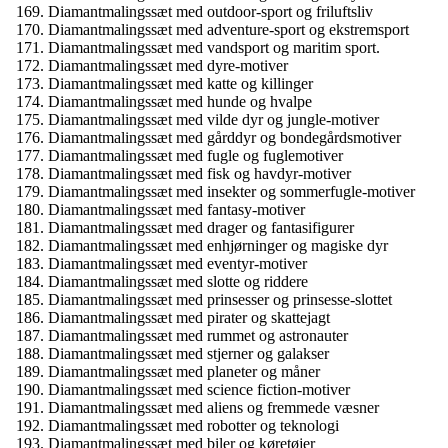
Diamantmalingssæt med outdoor-sport og friluftsliv
Diamantmalingssæt med adventure-sport og ekstremsport
Diamantmalingssæt med vandsport og maritim sport.
Diamantmalingssæt med dyre-motiver
Diamantmalingssæt med katte og killinger
Diamantmalingssæt med hunde og hvalpe
Diamantmalingssæt med vilde dyr og jungle-motiver
Diamantmalingssæt med gårddyr og bondegårdsmotiver
Diamantmalingssæt med fugle og fuglemotiver
Diamantmalingssæt med fisk og havdyr-motiver
Diamantmalingssæt med insekter og sommerfugle-motiver
Diamantmalingssæt med fantasy-motiver
Diamantmalingssæt med drager og fantasifigurer
Diamantmalingssæt med enhjørninger og magiske dyr
Diamantmalingssæt med eventyr-motiver
Diamantmalingssæt med slotte og riddere
Diamantmalingssæt med prinsesser og prinsesse-slottet
Diamantmalingssæt med pirater og skattejagt
Diamantmalingssæt med rummet og astronauter
Diamantmalingssæt med stjerner og galakser
Diamantmalingssæt med planeter og måner
Diamantmalingssæt med science fiction-motiver
Diamantmalingssæt med aliens og fremmede væsner
Diamantmalingssæt med robotter og teknologi
Diamantmalingssæt med biler og køretøjer