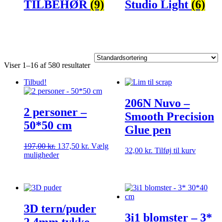
TILBEHØR
(9)
Studio Light
(6)
Viser 1–16 af 580 resultater
Tilbud!
206N Nuvo –
2 personer –
Smooth Precision
50*50 cm
Glue pen
Den
Den
197,00
kr.
137,50
kr.
Vælg
32,00
kr.
Tilføj til kurv
oprindelige
Dette
aktuelle
muligheder
pris
vare
pris
var:
har
er:
197,00 kr..
flere
137,50 kr..
varianter.
Mulighederne
3D tern/puder
kan
3i1 blomster – 3*
vælges