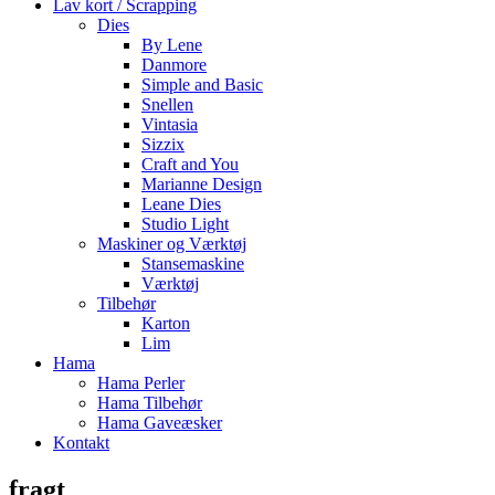
Lav kort / Scrapping
Dies
By Lene
Danmore
Simple and Basic
Snellen
Vintasia
Sizzix
Craft and You
Marianne Design
Leane Dies
Studio Light
Maskiner og Værktøj
Stansemaskine
Værktøj
Tilbehør
Karton
Lim
Hama
Hama Perler
Hama Tilbehør
Hama Gaveæsker
Kontakt
fragt