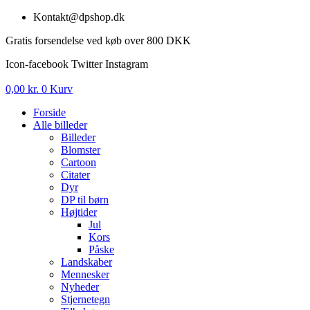
Videre
Kontakt@dpshop.dk
til
Gratis forsendelse ved køb over 800 DKK
indhold
Icon-facebook
Twitter
Instagram
0,00
kr.
0
Kurv
Forside
Alle billeder
Billeder
Blomster
Cartoon
Citater
Dyr
DP til børn
Højtider
Jul
Kors
Påske
Landskaber
Mennesker
Nyheder
Stjernetegn