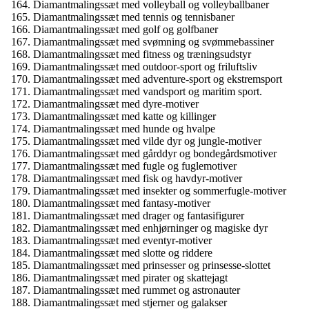
Diamantmalingssæt med volleyball og volleyballbaner
Diamantmalingssæt med tennis og tennisbaner
Diamantmalingssæt med golf og golfbaner
Diamantmalingssæt med svømning og svømmebassiner
Diamantmalingssæt med fitness og træningsudstyr
Diamantmalingssæt med outdoor-sport og friluftsliv
Diamantmalingssæt med adventure-sport og ekstremsport
Diamantmalingssæt med vandsport og maritim sport.
Diamantmalingssæt med dyre-motiver
Diamantmalingssæt med katte og killinger
Diamantmalingssæt med hunde og hvalpe
Diamantmalingssæt med vilde dyr og jungle-motiver
Diamantmalingssæt med gårddyr og bondegårdsmotiver
Diamantmalingssæt med fugle og fuglemotiver
Diamantmalingssæt med fisk og havdyr-motiver
Diamantmalingssæt med insekter og sommerfugle-motiver
Diamantmalingssæt med fantasy-motiver
Diamantmalingssæt med drager og fantasifigurer
Diamantmalingssæt med enhjørninger og magiske dyr
Diamantmalingssæt med eventyr-motiver
Diamantmalingssæt med slotte og riddere
Diamantmalingssæt med prinsesser og prinsesse-slottet
Diamantmalingssæt med pirater og skattejagt
Diamantmalingssæt med rummet og astronauter
Diamantmalingssæt med stjerner og galakser