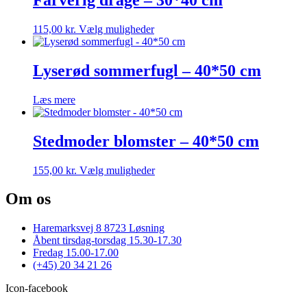
varianter.
Mulighederne
Dette
115,00
kr.
Vælg muligheder
kan
vare
vælges
har
på
flere
Lyserød sommerfugl – 40*50 cm
varesiden
varianter.
Mulighederne
Læs mere
kan
vælges
på
Stedmoder blomster – 40*50 cm
varesiden
Dette
155,00
kr.
Vælg muligheder
vare
har
Om os
flere
varianter.
Haremarksvej 8 8723 Løsning
Mulighederne
Åbent tirsdag-torsdag 15.30-17.30
kan
Fredag 15.00-17.00
vælges
(+45) 20 34 21 26
på
varesiden
Icon-facebook