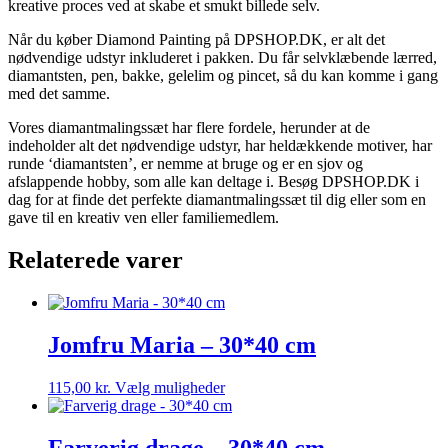
kreative proces ved at skabe et smukt billede selv.
Når du køber Diamond Painting på DPSHOP.DK, er alt det
nødvendige udstyr inkluderet i pakken. Du får selvklæbende lærred,
diamantsten, pen, bakke, gelelim og pincet, så du kan komme i gang
med det samme.
Vores diamantmalingssæt har flere fordele, herunder at de
indeholder alt det nødvendige udstyr, har heldækkende motiver, har
runde ‘diamantsten’, er nemme at bruge og er en sjov og
afslappende hobby, som alle kan deltage i. Besøg DPSHOP.DK i
dag for at finde det perfekte diamantmalingssæt til dig eller som en
gave til en kreativ ven eller familiemedlem.
Relaterede varer
Jomfru Maria – 30*40 cm
Dette
115,00
kr.
Vælg muligheder
vare
har
flere
Farverig drage – 30*40 cm