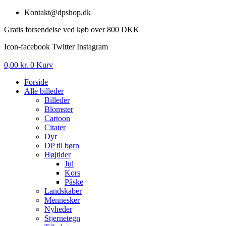
Videre
Kontakt@dpshop.dk
til
Gratis forsendelse ved køb over 800 DKK
indhold
Icon-facebook
Twitter
Instagram
0,00
kr.
0
Kurv
Forside
Alle billeder
Billeder
Blomster
Cartoon
Citater
Dyr
DP til børn
Højtider
Jul
Kors
Påske
Landskaber
Mennesker
Nyheder
Stjernetegn