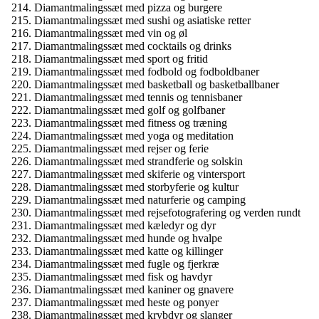
Diamantmalingssæt med pizza og burgere
Diamantmalingssæt med sushi og asiatiske retter
Diamantmalingssæt med vin og øl
Diamantmalingssæt med cocktails og drinks
Diamantmalingssæt med sport og fritid
Diamantmalingssæt med fodbold og fodboldbaner
Diamantmalingssæt med basketball og basketballbaner
Diamantmalingssæt med tennis og tennisbaner
Diamantmalingssæt med golf og golfbaner
Diamantmalingssæt med fitness og træning
Diamantmalingssæt med yoga og meditation
Diamantmalingssæt med rejser og ferie
Diamantmalingssæt med strandferie og solskin
Diamantmalingssæt med skiferie og vintersport
Diamantmalingssæt med storbyferie og kultur
Diamantmalingssæt med naturferie og camping
Diamantmalingssæt med rejsefotografering og verden rundt
Diamantmalingssæt med kæledyr og dyr
Diamantmalingssæt med hunde og hvalpe
Diamantmalingssæt med katte og killinger
Diamantmalingssæt med fugle og fjerkræ
Diamantmalingssæt med fisk og havdyr
Diamantmalingssæt med kaniner og gnavere
Diamantmalingssæt med heste og ponyer
Diamantmalingssæt med krybdyr og slanger