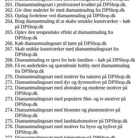
Diamantmalingssæt i professionel kvalitet på DPShop.dk.
Giv dine malerier liv med diamantmaling fra DPShop.dk
Opdag fordelene ved diamantmaling på DPShop.dk
Brug diamantmaling til at skabe smukke kunstværker – køb
på DPShop.dk
Oplev den terapeutiske effekt af diamantmaling fra
DPShop.dk
Køb diamantmalingssæt til børn på DPShop.dk
Skab unikke kunstværker med diamantmalingssæt fra
DPShop.dk
Diamantmaling er sjovt for hele familien – køb på DPShop.dk
Få en anderledes og spændende hobby med diamantmaling
fra DPShop.dk
Diamantmalingssæt med motiver fra naturen på DPShop.dk
Diamantmalingssæt med dyr og dyremotiver på DPShop.dk
Diamantmalingssæt med abstrakte og moderne motiver på
DPShop.dk
Diamantmalingssæt med populære film- og tv-motiver på
DPShop.dk
Diamantmalingssæt med blomster og plantemotiver på
DPShop.dk
Diamantmalingssæt med landskabsmotiver på DPShop.dk
Diamantmalingssæt med motiver fra byen og bylivet på
DPShop.dk
Diamantmalingssæt med julemotiver på DPShop.dk