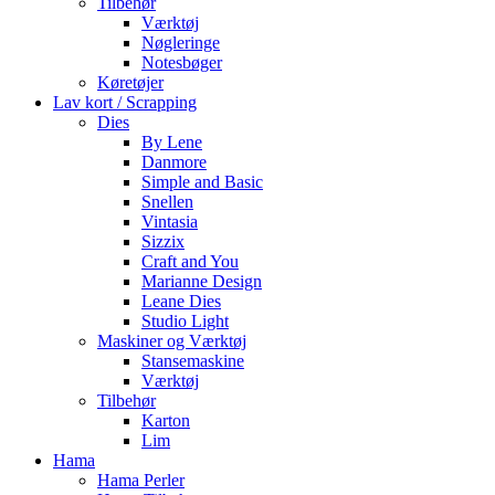
Tilbehør
Værktøj
Nøgleringe
Notesbøger
Køretøjer
Lav kort / Scrapping
Dies
By Lene
Danmore
Simple and Basic
Snellen
Vintasia
Sizzix
Craft and You
Marianne Design
Leane Dies
Studio Light
Maskiner og Værktøj
Stansemaskine
Værktøj
Tilbehør
Karton
Lim
Hama
Hama Perler