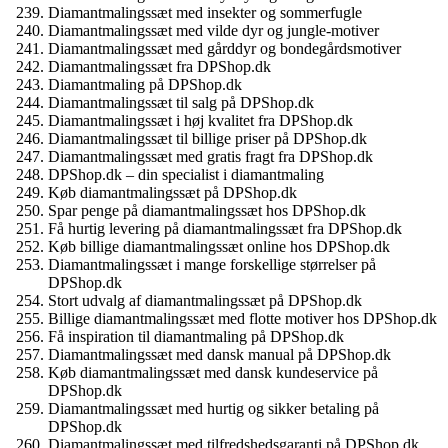
Diamantmalingssæt med insekter og sommerfugle
Diamantmalingssæt med vilde dyr og jungle-motiver
Diamantmalingssæt med gårddyr og bondegårdsmotiver
Diamantmalingssæt fra DPShop.dk
Diamantmaling på DPShop.dk
Diamantmalingssæt til salg på DPShop.dk
Diamantmalingssæt i høj kvalitet fra DPShop.dk
Diamantmalingssæt til billige priser på DPShop.dk
Diamantmalingssæt med gratis fragt fra DPShop.dk
DPShop.dk – din specialist i diamantmaling
Køb diamantmalingssæt på DPShop.dk
Spar penge på diamantmalingssæt hos DPShop.dk
Få hurtig levering på diamantmalingssæt fra DPShop.dk
Køb billige diamantmalingssæt online hos DPShop.dk
Diamantmalingssæt i mange forskellige størrelser på
DPShop.dk
Stort udvalg af diamantmalingssæt på DPShop.dk
Billige diamantmalingssæt med flotte motiver hos DPShop.dk
Få inspiration til diamantmaling på DPShop.dk
Diamantmalingssæt med dansk manual på DPShop.dk
Køb diamantmalingssæt med dansk kundeservice på
DPShop.dk
Diamantmalingssæt med hurtig og sikker betaling på
DPShop.dk
Diamantmalingssæt med tilfredshedsgaranti på DPShop.dk