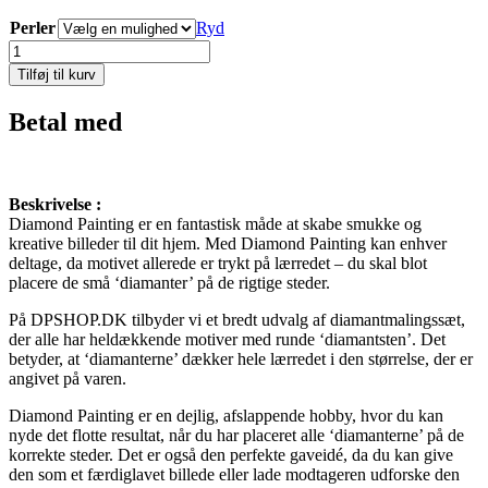
Perler
Ryd
Katte
killinger
Tilføj til kurv
hygger
sig
Betal med
-
70*50
cm
antal
Beskrivelse :
Diamond Painting er en fantastisk måde at skabe smukke og
kreative billeder til dit hjem. Med Diamond Painting kan enhver
deltage, da motivet allerede er trykt på lærredet – du skal blot
placere de små ‘diamanter’ på de rigtige steder.
På DPSHOP.DK tilbyder vi et bredt udvalg af diamantmalingssæt,
der alle har heldækkende motiver med runde ‘diamantsten’. Det
betyder, at ‘diamanterne’ dækker hele lærredet i den størrelse, der er
angivet på varen.
Diamond Painting er en dejlig, afslappende hobby, hvor du kan
nyde det flotte resultat, når du har placeret alle ‘diamanterne’ på de
korrekte steder. Det er også den perfekte gaveidé, da du kan give
den som et færdiglavet billede eller lade modtageren udforske den