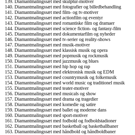
Diamantmalingssæt med skulptur-motiver
Diamantmalingssæt med fotografier og billedbehandling
Diamantmalingssæt med film- og tv-motiver
Diamantmalingssæt med actionfilm og eventyr
Diamantmalingssæt med romantiske film og dramaer
Diamantmalingssæt med science fiction- og fantasy-film
Diamantmalingssæt med dokumentarfilm og nyheder
Diamantmalingssæt med tv-serier og reality-shows
Diamantmalingssæt med musik-motiver
Diamantmalingssæt med klassisk musik og opera
Diamantmalingssæt med popmusik og rockmusik
Diamantmalingssæt med jazzmusik og blues
Diamantmalingssæt med hip hop og rap
Diamantmalingssæt med elektronisk musik og EDM
Diamantmalingssæt med countrymusik og folkemusik
Diamantmalingssæt med world music og traditionel musik
Diamantmalingssæt med teater-motiver
Diamantmalingssæt med musicals og show
Diamantmalingssæt med drama og tragedier
Diamantmalingssæt med komedie og satire
Diamantmalingssæt med ballet og moderne dans
Diamantmalingssæt med sport-motiver
Diamantmalingssæt med fodbold og fodboldstadioner
Diamantmalingssæt med basketball og basketballbaner
Diamantmalingssæt med håndbold og håndboldbaner