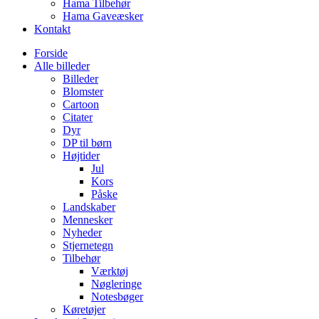
Hama Tilbehør
Hama Gaveæsker
Kontakt
Forside
Alle billeder
Billeder
Blomster
Cartoon
Citater
Dyr
DP til børn
Højtider
Jul
Kors
Påske
Landskaber
Mennesker
Nyheder
Stjernetegn
Tilbehør
Værktøj
Nøgleringe
Notesbøger
Køretøjer