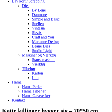
Lav kort / Scrapping
Dies
By Lene
Danmore
Simple and Basic
Snellen
Vintasia
Sizzix
Craft and You
Marianne Design
Leane Dies
Studio Light
Maskiner og Værktøj
Stansemaskine
Værktøj
Tilbehør
Karton
Lim
Hama
Hama Perler
Hama Tilbehør
Hama Gaveæsker
Kontakt
Katte killinger hygger sig – 70*50 cm