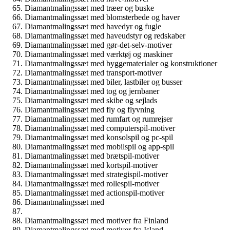
Diamantmalingssæt med træer og buske
Diamantmalingssæt med blomsterbede og haver
Diamantmalingssæt med havedyr og fugle
Diamantmalingssæt med haveudstyr og redskaber
Diamantmalingssæt med gør-det-selv-motiver
Diamantmalingssæt med værktøj og maskiner
Diamantmalingssæt med byggematerialer og konstruktioner
Diamantmalingssæt med transport-motiver
Diamantmalingssæt med biler, lastbiler og busser
Diamantmalingssæt med tog og jernbaner
Diamantmalingssæt med skibe og sejlads
Diamantmalingssæt med fly og flyvning
Diamantmalingssæt med rumfart og rumrejser
Diamantmalingssæt med computerspil-motiver
Diamantmalingssæt med konsolspil og pc-spil
Diamantmalingssæt med mobilspil og app-spil
Diamantmalingssæt med brætspil-motiver
Diamantmalingssæt med kortspil-motiver
Diamantmalingssæt med strategispil-motiver
Diamantmalingssæt med rollespil-motiver
Diamantmalingssæt med actionspil-motiver
Diamantmalingssæt med
Diamantmalingssæt med motiver fra Finland
Diamantmalingssæt med motiver fra Island