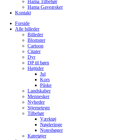
Hama Tilbehør
Hama Gaveæsker
Kontakt
Forside
Alle billeder
Billeder
Blomster
Cartoon
Citater
Dyr
DP til børn
Højtider
Jul
Kors
Påske
Landskaber
Mennesker
Nyheder
Stjernetegn
Tilbehør
Værktøj
Nøgleringe
Notesbøger
Køretøjer