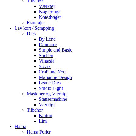
Tilbehør
Værktøj
Nøgleringe
Notesbøger
Køretøjer
Lav kort / Scrapping
Dies
By Lene
Danmore
Simple and Basic
Snellen
Vintasia
Sizzix
Craft and You
Marianne Design
Leane Dies
Studio Light
Maskiner og Værktøj
Stansemaskine
Værktøj
Tilbehør
Karton
Lim
Hama
Hama Perler