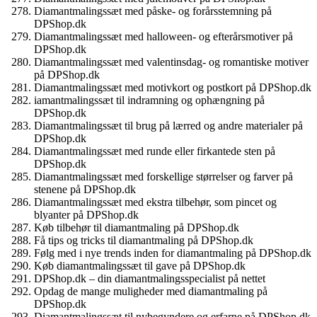
Diamantmalingssæt med påske- og forårsstemning på
DPShop.dk
Diamantmalingssæt med halloween- og efterårsmotiver på
DPShop.dk
Diamantmalingssæt med valentinsdag- og romantiske motiver
på DPShop.dk
Diamantmalingssæt med motivkort og postkort på DPShop.dk
iamantmalingssæt til indramning og ophængning på
DPShop.dk
Diamantmalingssæt til brug på lærred og andre materialer på
DPShop.dk
Diamantmalingssæt med runde eller firkantede sten på
DPShop.dk
Diamantmalingssæt med forskellige størrelser og farver på
stenene på DPShop.dk
Diamantmalingssæt med ekstra tilbehør, som pincet og
blyanter på DPShop.dk
Køb tilbehør til diamantmaling på DPShop.dk
Få tips og tricks til diamantmaling på DPShop.dk
Følg med i nye trends inden for diamantmaling på DPShop.dk
Køb diamantmalingssæt til gave på DPShop.dk
DPShop.dk – din diamantmalingsspecialist på nettet
Opdag de mange muligheder med diamantmaling på
DPShop.dk
Diamantmalingssæt til nybegyndere og erfarne på DPShop.dk