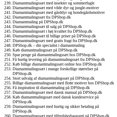
Diamantmalingssæt med insekter og sommerfugle
Diamantmalingssæt med vilde dyr og jungle-motiver
Diamantmalingssæt med gårddyr og bondegårdsmotiver
Diamantmalingssæt fra DPShop.dk
Diamantmaling på DPShop.dk
Diamantmalingssæt til salg på DPShop.dk
Diamantmalingssæt i høj kvalitet fra DPShop.dk
Diamantmalingssæt til billige priser på DPShop.dk
Diamantmalingssæt med gratis fragt fra DPShop.dk
DPShop.dk – din specialist i diamantmaling
Køb diamantmalingssæt på DPShop.dk
Spar penge på diamantmalingssæt hos DPShop.dk
Få hurtig levering på diamantmalingssæt fra DPShop.dk
Køb billige diamantmalingssæt online hos DPShop.dk
Diamantmalingssæt i mange forskellige størrelser på
DPShop.dk
Stort udvalg af diamantmalingssæt på DPShop.dk
Billige diamantmalingssæt med flotte motiver hos DPShop.dk
Få inspiration til diamantmaling på DPShop.dk
Diamantmalingssæt med dansk manual på DPShop.dk
Køb diamantmalingssæt med dansk kundeservice på
DPShop.dk
Diamantmalingssæt med hurtig og sikker betaling på
DPShop.dk
Diamantmalingssæt med tilfredshedsgaranti på DPShop.dk