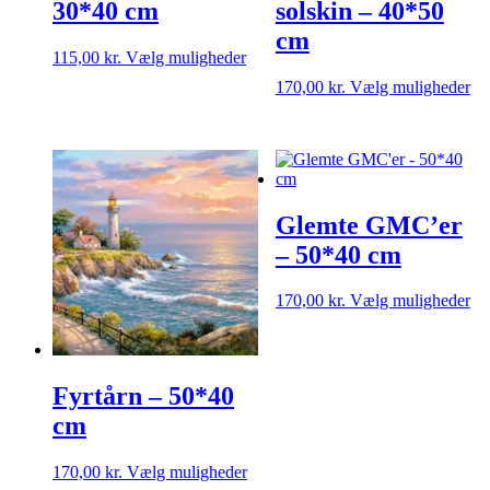
30*40 cm
solskin – 40*50
cm
Dette
115,00
kr.
Vælg muligheder
vare
De
170,00
kr.
Vælg muligheder
har
va
flere
ha
varianter.
fle
Mulighederne
var
kan
Mu
vælges
ka
på
Glemte GMC’er
væ
varesiden
på
– 50*40 cm
va
De
170,00
kr.
Vælg muligheder
va
ha
fle
var
Fyrtårn – 50*40
Mu
ka
cm
væ
på
Dette
170,00
kr.
Vælg muligheder
va