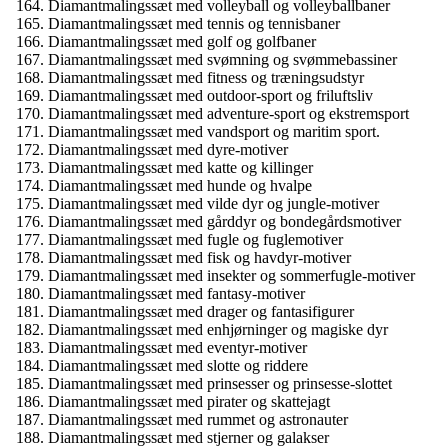
Diamantmalingssæt med volleyball og volleyballbaner
Diamantmalingssæt med tennis og tennisbaner
Diamantmalingssæt med golf og golfbaner
Diamantmalingssæt med svømning og svømmebassiner
Diamantmalingssæt med fitness og træningsudstyr
Diamantmalingssæt med outdoor-sport og friluftsliv
Diamantmalingssæt med adventure-sport og ekstremsport
Diamantmalingssæt med vandsport og maritim sport.
Diamantmalingssæt med dyre-motiver
Diamantmalingssæt med katte og killinger
Diamantmalingssæt med hunde og hvalpe
Diamantmalingssæt med vilde dyr og jungle-motiver
Diamantmalingssæt med gårddyr og bondegårdsmotiver
Diamantmalingssæt med fugle og fuglemotiver
Diamantmalingssæt med fisk og havdyr-motiver
Diamantmalingssæt med insekter og sommerfugle-motiver
Diamantmalingssæt med fantasy-motiver
Diamantmalingssæt med drager og fantasifigurer
Diamantmalingssæt med enhjørninger og magiske dyr
Diamantmalingssæt med eventyr-motiver
Diamantmalingssæt med slotte og riddere
Diamantmalingssæt med prinsesser og prinsesse-slottet
Diamantmalingssæt med pirater og skattejagt
Diamantmalingssæt med rummet og astronauter
Diamantmalingssæt med stjerner og galakser