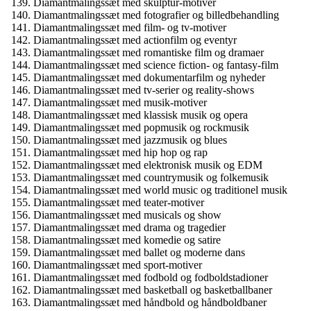
Diamantmalingssæt med skulptur-motiver
Diamantmalingssæt med fotografier og billedbehandling
Diamantmalingssæt med film- og tv-motiver
Diamantmalingssæt med actionfilm og eventyr
Diamantmalingssæt med romantiske film og dramaer
Diamantmalingssæt med science fiction- og fantasy-film
Diamantmalingssæt med dokumentarfilm og nyheder
Diamantmalingssæt med tv-serier og reality-shows
Diamantmalingssæt med musik-motiver
Diamantmalingssæt med klassisk musik og opera
Diamantmalingssæt med popmusik og rockmusik
Diamantmalingssæt med jazzmusik og blues
Diamantmalingssæt med hip hop og rap
Diamantmalingssæt med elektronisk musik og EDM
Diamantmalingssæt med countrymusik og folkemusik
Diamantmalingssæt med world music og traditionel musik
Diamantmalingssæt med teater-motiver
Diamantmalingssæt med musicals og show
Diamantmalingssæt med drama og tragedier
Diamantmalingssæt med komedie og satire
Diamantmalingssæt med ballet og moderne dans
Diamantmalingssæt med sport-motiver
Diamantmalingssæt med fodbold og fodboldstadioner
Diamantmalingssæt med basketball og basketballbaner
Diamantmalingssæt med håndbold og håndboldbaner