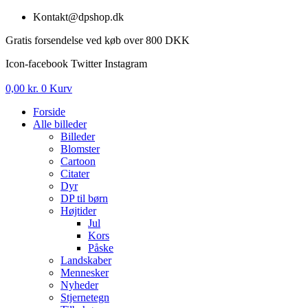
Videre
Kontakt@dpshop.dk
til
Gratis forsendelse ved køb over 800 DKK
indhold
Icon-facebook
Twitter
Instagram
0,00
kr.
0
Kurv
Forside
Alle billeder
Billeder
Blomster
Cartoon
Citater
Dyr
DP til børn
Højtider
Jul
Kors
Påske
Landskaber
Mennesker
Nyheder
Stjernetegn