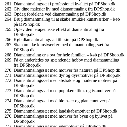
Diamantmalingssæt i professionel kvalitet på DPShop.dk.
Giv dine malerier liv med diamantmaling fra DPShop.dk
Opdag fordelene ved diamantmaling på DPShop.dk
Brug diamantmaling til at skabe smukke kunstværker – køb
på DPShop.dk
Oplev den terapeutiske effekt af diamantmaling fra
DPShop.dk
Køb diamantmalingssæt til børn på DPShop.dk
Skab unikke kunstværker med diamantmalingssæt fra
DPShop.dk
Diamantmaling er sjovt for hele familien – køb på DPShop.dk
Få en anderledes og spændende hobby med diamantmaling
fra DPShop.dk
Diamantmalingssæt med motiver fra naturen på DPShop.dk
Diamantmalingssæt med dyr og dyremotiver på DPShop.dk
Diamantmalingssæt med abstrakte og moderne motiver på
DPShop.dk
Diamantmalingssæt med populære film- og tv-motiver på
DPShop.dk
Diamantmalingssæt med blomster og plantemotiver på
DPShop.dk
Diamantmalingssæt med landskabsmotiver på DPShop.dk
Diamantmalingssæt med motiver fra byen og bylivet på
DPShop.dk
Diamantmalingssæt med julemotiver på DPShop.dk