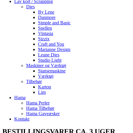
Lav kort / Scrapping
Dies
By Lene
Danmore
Simple and Basic
Snellen
Vintasia
Sizzix
Craft and You
Marianne Design
Leane Dies
Studio Light
Maskiner og Værktøj
Stansemaskine
Værktøj
Tilbehør
Karton
Lim
Hama
Hama Perler
Hama Tilbehør
Hama Gaveæsker
Kontakt
BESTILLINGSVARER CA. 3 UGER