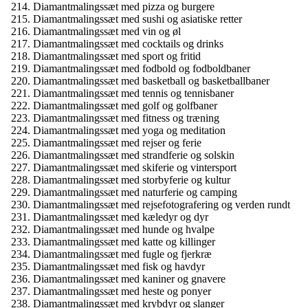
Diamantmalingssæt med pizza og burgere
Diamantmalingssæt med sushi og asiatiske retter
Diamantmalingssæt med vin og øl
Diamantmalingssæt med cocktails og drinks
Diamantmalingssæt med sport og fritid
Diamantmalingssæt med fodbold og fodboldbaner
Diamantmalingssæt med basketball og basketballbaner
Diamantmalingssæt med tennis og tennisbaner
Diamantmalingssæt med golf og golfbaner
Diamantmalingssæt med fitness og træning
Diamantmalingssæt med yoga og meditation
Diamantmalingssæt med rejser og ferie
Diamantmalingssæt med strandferie og solskin
Diamantmalingssæt med skiferie og vintersport
Diamantmalingssæt med storbyferie og kultur
Diamantmalingssæt med naturferie og camping
Diamantmalingssæt med rejsefotografering og verden rundt
Diamantmalingssæt med kæledyr og dyr
Diamantmalingssæt med hunde og hvalpe
Diamantmalingssæt med katte og killinger
Diamantmalingssæt med fugle og fjerkræ
Diamantmalingssæt med fisk og havdyr
Diamantmalingssæt med kaniner og gnavere
Diamantmalingssæt med heste og ponyer
Diamantmalingssæt med krybdyr og slanger