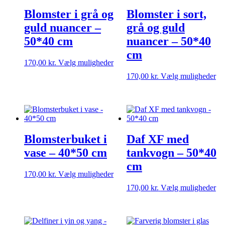
kan
på
Blomster i grå og
Blomster i sort,
vælges
va
på
guld nuancer –
grå og guld
varesiden
50*40 cm
nuancer – 50*40
cm
Dette
170,00
kr.
Vælg muligheder
vare
De
170,00
kr.
Vælg muligheder
har
va
flere
ha
varianter.
fle
Mulighederne
var
kan
Mu
vælges
ka
på
Blomsterbuket i
Daf XF med
væ
varesiden
på
vase – 40*50 cm
tankvogn – 50*40
va
cm
Dette
170,00
kr.
Vælg muligheder
vare
De
170,00
kr.
Vælg muligheder
har
va
flere
ha
varianter.
fle
Mulighederne
var