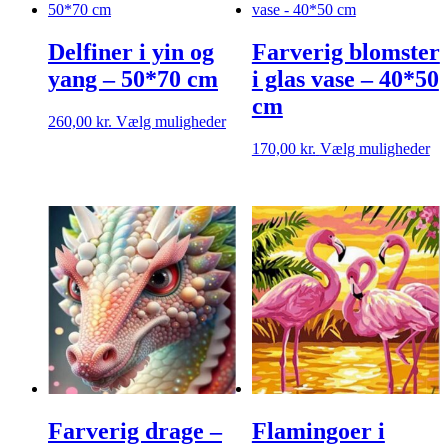
kan
Mu
vælges
ka
på
Delfiner i yin og
Farverig blomster
væ
varesiden
på
yang – 50*70 cm
i glas vase – 40*50
va
cm
Dette
260,00
kr.
Vælg muligheder
vare
De
170,00
kr.
Vælg muligheder
har
va
flere
ha
varianter.
fle
Mulighederne
var
kan
Mu
vælges
ka
på
væ
varesiden
på
va
Farverig drage –
Flamingoer i