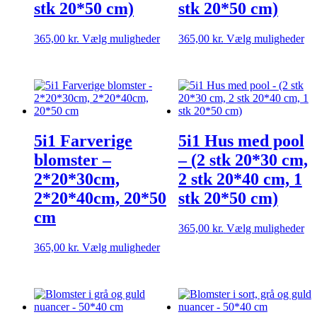
stk 20*50 cm)
stk 20*50 cm)
Dette
De
365,00
kr.
Vælg muligheder
365,00
kr.
Vælg muligheder
vare
va
har
ha
flere
fle
varianter.
var
Mulighederne
Mu
kan
ka
vælges
væ
5i1 Farverige
5i1 Hus med pool
på
på
varesiden
va
blomster –
– (2 stk 20*30 cm,
2*20*30cm,
2 stk 20*40 cm, 1
2*20*40cm, 20*50
stk 20*50 cm)
cm
De
365,00
kr.
Vælg muligheder
va
Dette
365,00
kr.
Vælg muligheder
ha
vare
fle
har
var
flere
Mu
varianter.
ka
Mulighederne
væ