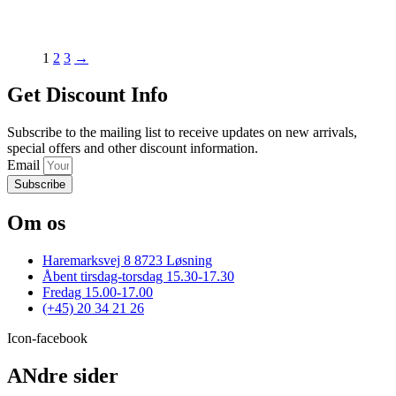
vare
har
flere
varianter.
1
2
3
→
Mulighederne
kan
Get Discount Info
vælges
på
varesiden
Subscribe to the mailing list to receive updates on new arrivals,
special offers and other discount information.
Email
Subscribe
Om os
Haremarksvej 8 8723 Løsning
Åbent tirsdag-torsdag 15.30-17.30
Fredag 15.00-17.00
(+45) 20 34 21 26
Icon-facebook
ANdre sider