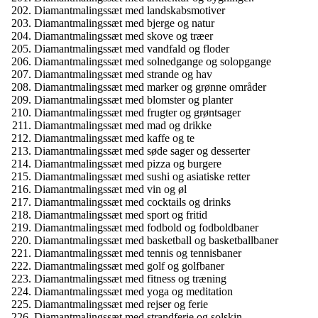
Diamantmalingssæt med landskabsmotiver
Diamantmalingssæt med bjerge og natur
Diamantmalingssæt med skove og træer
Diamantmalingssæt med vandfald og floder
Diamantmalingssæt med solnedgange og solopgange
Diamantmalingssæt med strande og hav
Diamantmalingssæt med marker og grønne områder
Diamantmalingssæt med blomster og planter
Diamantmalingssæt med frugter og grøntsager
Diamantmalingssæt med mad og drikke
Diamantmalingssæt med kaffe og te
Diamantmalingssæt med søde sager og desserter
Diamantmalingssæt med pizza og burgere
Diamantmalingssæt med sushi og asiatiske retter
Diamantmalingssæt med vin og øl
Diamantmalingssæt med cocktails og drinks
Diamantmalingssæt med sport og fritid
Diamantmalingssæt med fodbold og fodboldbaner
Diamantmalingssæt med basketball og basketballbaner
Diamantmalingssæt med tennis og tennisbaner
Diamantmalingssæt med golf og golfbaner
Diamantmalingssæt med fitness og træning
Diamantmalingssæt med yoga og meditation
Diamantmalingssæt med rejser og ferie
Diamantmalingssæt med strandferie og solskin