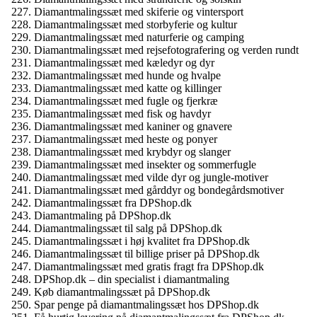
Diamantmalingssæt med skiferie og vintersport
Diamantmalingssæt med storbyferie og kultur
Diamantmalingssæt med naturferie og camping
Diamantmalingssæt med rejsefotografering og verden rundt
Diamantmalingssæt med kæledyr og dyr
Diamantmalingssæt med hunde og hvalpe
Diamantmalingssæt med katte og killinger
Diamantmalingssæt med fugle og fjerkræ
Diamantmalingssæt med fisk og havdyr
Diamantmalingssæt med kaniner og gnavere
Diamantmalingssæt med heste og ponyer
Diamantmalingssæt med krybdyr og slanger
Diamantmalingssæt med insekter og sommerfugle
Diamantmalingssæt med vilde dyr og jungle-motiver
Diamantmalingssæt med gårddyr og bondegårdsmotiver
Diamantmalingssæt fra DPShop.dk
Diamantmaling på DPShop.dk
Diamantmalingssæt til salg på DPShop.dk
Diamantmalingssæt i høj kvalitet fra DPShop.dk
Diamantmalingssæt til billige priser på DPShop.dk
Diamantmalingssæt med gratis fragt fra DPShop.dk
DPShop.dk – din specialist i diamantmaling
Køb diamantmalingssæt på DPShop.dk
Spar penge på diamantmalingssæt hos DPShop.dk