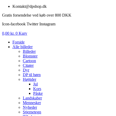
Videre
Kontakt@dpshop.dk
til
Gratis forsendelse ved køb over 800 DKK
indhold
Icon-facebook
Twitter
Instagram
0,00
kr.
0
Kurv
Forside
Alle billeder
Billeder
Blomster
Cartoon
Citater
Dyr
DP til børn
Højtider
Jul
Kors
Påske
Landskaber
Mennesker
Nyheder
Stjernetegn