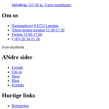
Mulighederne
Den
Den
Dette
165,00
kr.
115,50
kr.
Vælg muligheder
kan
oprindelige
aktuelle
vare
vælges
pris
pris
har
Om os
på
var:
er:
flere
varesiden
165,00 kr..
115,50 kr..
varianter.
Haremarksvej 8 8723 Løsning
Mulighederne
Åbent tirsdag-torsdag 15.30-17.30
kan
Fredag 15.00-17.00
vælges
(+45) 20 34 21 26
på
varesiden
Icon-facebook
ANdre sider
Forside
Om os
Shop
Blog
Kontakt
Hurtige links
Retunering