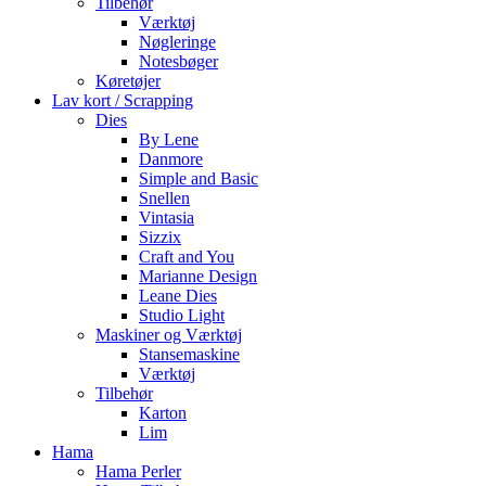
Tilbehør
Værktøj
Nøgleringe
Notesbøger
Køretøjer
Lav kort / Scrapping
Dies
By Lene
Danmore
Simple and Basic
Snellen
Vintasia
Sizzix
Craft and You
Marianne Design
Leane Dies
Studio Light
Maskiner og Værktøj
Stansemaskine
Værktøj
Tilbehør
Karton
Lim
Hama
Hama Perler