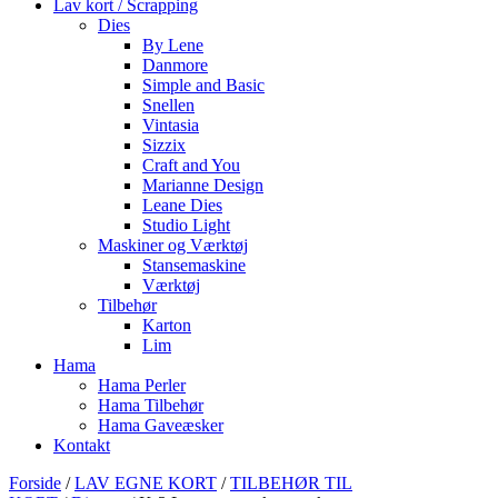
Lav kort / Scrapping
Dies
By Lene
Danmore
Simple and Basic
Snellen
Vintasia
Sizzix
Craft and You
Marianne Design
Leane Dies
Studio Light
Maskiner og Værktøj
Stansemaskine
Værktøj
Tilbehør
Karton
Lim
Hama
Hama Perler
Hama Tilbehør
Hama Gaveæsker
Kontakt
Forside
/
LAV EGNE KORT
/
TILBEHØR TIL