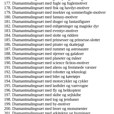
Diamantmalingssæt med fugle og fuglemotiver
Diamantmalingssæt med fisk og havdyr-motiver
Diamantmalingssæt med insekter og sommerfugle-motiver
Diamantmalingssæt med fantasy-motiver
Diamantmalingssæt med drager og fantasifigurer
Diamantmalingssæt med enhjørninger og magiske dyr
Diamantmalingssæt med eventyr-motiver
Diamantmalingssæt med slotte og riddere
Diamantmalingssæt med prinsesser og prinsesse-slottet
Diamantmalingssæt med pirater og skattejagt
Diamantmalingssæt med rummet og astronauter
Diamantmalingssæt med stjerner og galakser
Diamantmalingssæt med planeter og måner
Diamantmalingssæt med science fiction-motiver
Diamantmalingssæt med aliens og fremmede væsner
Diamantmalingssæt med robotter og teknologi
Diamantmalingssæt med biler og køretøjer
Diamantmalingssæt med motorcykler og cykler
Diamantmalingssæt med lastbiler og varevogne
Diamantmalingssæt med fly og helikoptere
Diamantmalingssæt med skibe og sejlskibe
Diamantmalingssæt med tog og jernbaner
Diamantmalingssæt med by-motiver
Diamantmalingssæt med broer og monumenter
Diamantmalingssæt med arkitektur og bygninger.