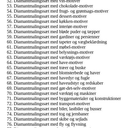
Diamantmalingssæt med vin-motiver
Diamantmalingssæt med chokolade-motiver
Diamantmalingssæt med frugt- og grøntsags-motiver
Diamantmalingssæt med dessert-motiver
Diamantmalingssæt med køkken-motiver
Diamantmalingssæt med interiør-motiver
Diamantmalingssæt med bløde puder og tæpper
Diamantmalingssæt med gardiner og persienner
Diamantmalingssæt med tapeter og vægbeklædning
Diamantmalingssæt med møbel-motiver
Diamantmalingssæt med belysnings-motiver
Diamantmalingssæt med værktøjs-motiver
Diamantmalingssæt med have-motiver
Diamantmalingssæt med træer og buske
Diamantmalingssæt med blomsterbede og haver
Diamantmalingssæt med havedyr og fugle
Diamantmalingssæt med haveudstyr og redskaber
Diamantmalingssæt med gør-det-selv-motiver
Diamantmalingssæt med værktøj og maskiner
Diamantmalingssæt med byggematerialer og konstruktioner
Diamantmalingssæt med transport-motiver
Diamantmalingssæt med biler, lastbiler og busser
Diamantmalingssæt med tog og jernbaner
Diamantmalingssæt med skibe og sejlads
Diamantmalingssæt med fly og flyvning