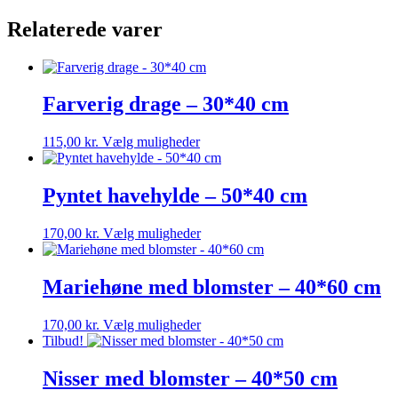
Relaterede varer
Farverig drage – 30*40 cm
Dette
115,00
kr.
Vælg muligheder
vare
har
flere
Pyntet havehylde – 50*40 cm
varianter.
Mulighederne
Dette
170,00
kr.
Vælg muligheder
kan
vare
vælges
har
på
flere
Mariehøne med blomster – 40*60 cm
varesiden
varianter.
Mulighederne
Dette
170,00
kr.
Vælg muligheder
kan
vare
Tilbud!
vælges
har
på
flere
Nisser med blomster – 40*50 cm
varesiden
varianter.