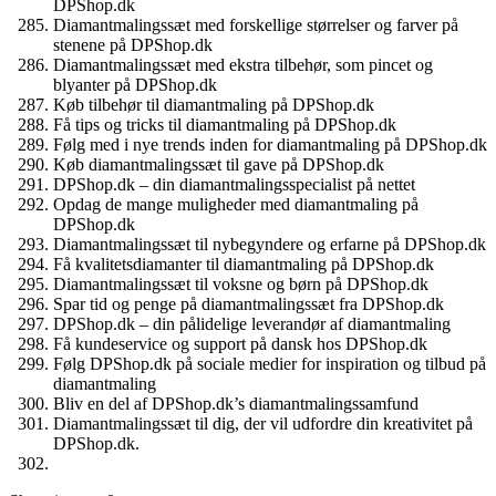
DPShop.dk
Diamantmalingssæt med forskellige størrelser og farver på
stenene på DPShop.dk
Diamantmalingssæt med ekstra tilbehør, som pincet og
blyanter på DPShop.dk
Køb tilbehør til diamantmaling på DPShop.dk
Få tips og tricks til diamantmaling på DPShop.dk
Følg med i nye trends inden for diamantmaling på DPShop.dk
Køb diamantmalingssæt til gave på DPShop.dk
DPShop.dk – din diamantmalingsspecialist på nettet
Opdag de mange muligheder med diamantmaling på
DPShop.dk
Diamantmalingssæt til nybegyndere og erfarne på DPShop.dk
Få kvalitetsdiamanter til diamantmaling på DPShop.dk
Diamantmalingssæt til voksne og børn på DPShop.dk
Spar tid og penge på diamantmalingssæt fra DPShop.dk
DPShop.dk – din pålidelige leverandør af diamantmaling
Få kundeservice og support på dansk hos DPShop.dk
Følg DPShop.dk på sociale medier for inspiration og tilbud på
diamantmaling
Bliv en del af DPShop.dk’s diamantmalingssamfund
Diamantmalingssæt til dig, der vil udfordre din kreativitet på
DPShop.dk.