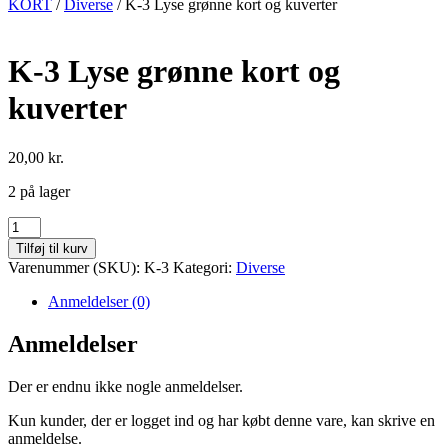
KORT
/
Diverse
/ K-3 Lyse grønne kort og kuverter
K-3 Lyse grønne kort og
kuverter
20,00
kr.
2 på lager
K-
3
Tilføj til kurv
Lyse
Varenummer (SKU):
K-3
Kategori:
Diverse
grønne
kort
Anmeldelser (0)
og
kuverter
Anmeldelser
antal
Der er endnu ikke nogle anmeldelser.
Kun kunder, der er logget ind og har købt denne vare, kan skrive en
anmeldelse.