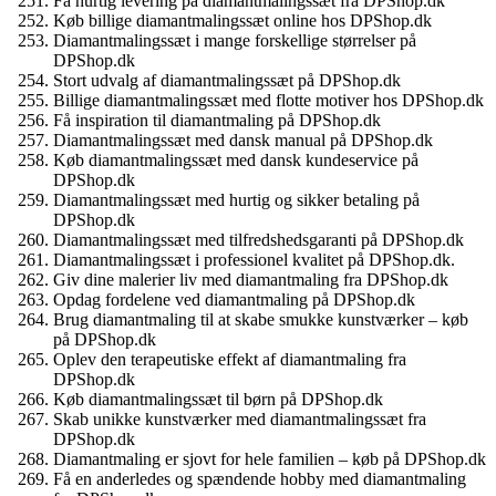
Få hurtig levering på diamantmalingssæt fra DPShop.dk
Køb billige diamantmalingssæt online hos DPShop.dk
Diamantmalingssæt i mange forskellige størrelser på
DPShop.dk
Stort udvalg af diamantmalingssæt på DPShop.dk
Billige diamantmalingssæt med flotte motiver hos DPShop.dk
Få inspiration til diamantmaling på DPShop.dk
Diamantmalingssæt med dansk manual på DPShop.dk
Køb diamantmalingssæt med dansk kundeservice på
DPShop.dk
Diamantmalingssæt med hurtig og sikker betaling på
DPShop.dk
Diamantmalingssæt med tilfredshedsgaranti på DPShop.dk
Diamantmalingssæt i professionel kvalitet på DPShop.dk.
Giv dine malerier liv med diamantmaling fra DPShop.dk
Opdag fordelene ved diamantmaling på DPShop.dk
Brug diamantmaling til at skabe smukke kunstværker – køb
på DPShop.dk
Oplev den terapeutiske effekt af diamantmaling fra
DPShop.dk
Køb diamantmalingssæt til børn på DPShop.dk
Skab unikke kunstværker med diamantmalingssæt fra
DPShop.dk
Diamantmaling er sjovt for hele familien – køb på DPShop.dk
Få en anderledes og spændende hobby med diamantmaling