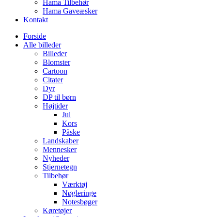
Hama Tilbehør
Hama Gaveæsker
Kontakt
Forside
Alle billeder
Billeder
Blomster
Cartoon
Citater
Dyr
DP til børn
Højtider
Jul
Kors
Påske
Landskaber
Mennesker
Nyheder
Stjernetegn
Tilbehør
Værktøj
Nøgleringe
Notesbøger
Køretøjer