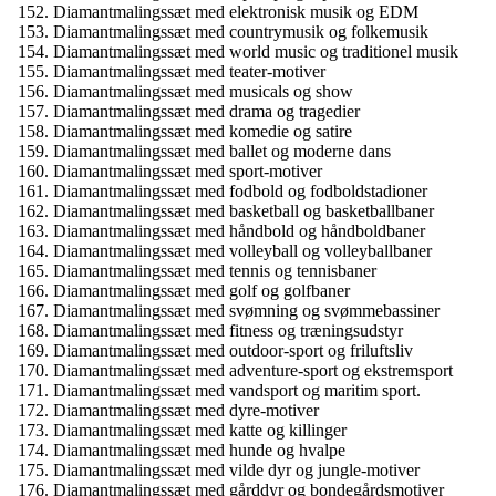
Diamantmalingssæt med elektronisk musik og EDM
Diamantmalingssæt med countrymusik og folkemusik
Diamantmalingssæt med world music og traditionel musik
Diamantmalingssæt med teater-motiver
Diamantmalingssæt med musicals og show
Diamantmalingssæt med drama og tragedier
Diamantmalingssæt med komedie og satire
Diamantmalingssæt med ballet og moderne dans
Diamantmalingssæt med sport-motiver
Diamantmalingssæt med fodbold og fodboldstadioner
Diamantmalingssæt med basketball og basketballbaner
Diamantmalingssæt med håndbold og håndboldbaner
Diamantmalingssæt med volleyball og volleyballbaner
Diamantmalingssæt med tennis og tennisbaner
Diamantmalingssæt med golf og golfbaner
Diamantmalingssæt med svømning og svømmebassiner
Diamantmalingssæt med fitness og træningsudstyr
Diamantmalingssæt med outdoor-sport og friluftsliv
Diamantmalingssæt med adventure-sport og ekstremsport
Diamantmalingssæt med vandsport og maritim sport.
Diamantmalingssæt med dyre-motiver
Diamantmalingssæt med katte og killinger
Diamantmalingssæt med hunde og hvalpe
Diamantmalingssæt med vilde dyr og jungle-motiver
Diamantmalingssæt med gårddyr og bondegårdsmotiver