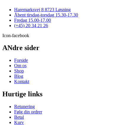
flere
varesiden
varianter.
Haremarksvej 8 8723 Løsning
Mulighederne
Åbent tirsdag-torsdag 15.30-17.30
kan
Fredag 15.00-17.00
vælges
(+45) 20 34 21 26
på
varesiden
Icon-facebook
ANdre sider
Forside
Om os
Shop
Blog
Kontakt
Hurtige links
Retunering
Følg din ordrer
Betal
Kurv