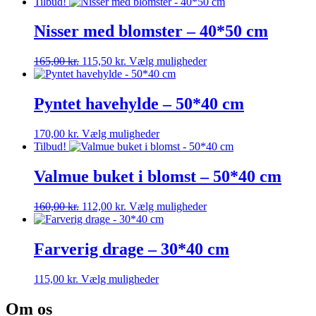
Tilbud!
Nisser med blomster – 40*50 cm
Den
Den
Dette
165,00
kr.
115,50
kr.
Vælg muligheder
oprindelige
aktuelle
vare
pris
pris
har
var:
er:
flere
Pyntet havehylde – 50*40 cm
165,00 kr..
115,50 kr..
varianter.
Mulighederne
Dette
170,00
kr.
Vælg muligheder
kan
vare
Tilbud!
vælges
har
på
flere
Valmue buket i blomst – 50*40 cm
varesiden
varianter.
Mulighederne
Den
Den
Dette
160,00
kr.
112,00
kr.
Vælg muligheder
kan
oprindelige
aktuelle
vare
vælges
pris
pris
har
på
var:
er:
flere
Farverig drage – 30*40 cm
varesiden
160,00 kr..
112,00 kr..
varianter.
Mulighederne
Dette
115,00
kr.
Vælg muligheder
kan
vare
vælges
har
Om os
på