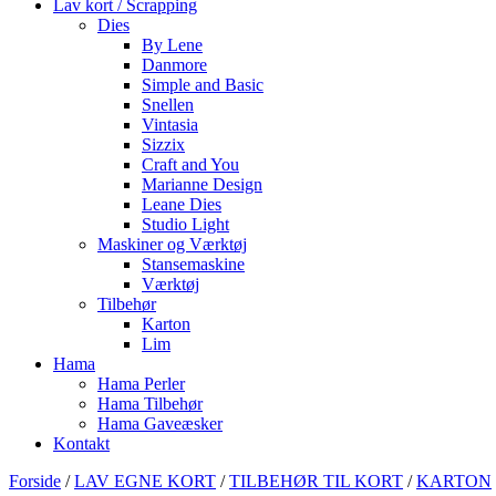
Lav kort / Scrapping
Dies
By Lene
Danmore
Simple and Basic
Snellen
Vintasia
Sizzix
Craft and You
Marianne Design
Leane Dies
Studio Light
Maskiner og Værktøj
Stansemaskine
Værktøj
Tilbehør
Karton
Lim
Hama
Hama Perler
Hama Tilbehør
Hama Gaveæsker
Kontakt
Forside
/
LAV EGNE KORT
/
TILBEHØR TIL KORT
/
KARTON