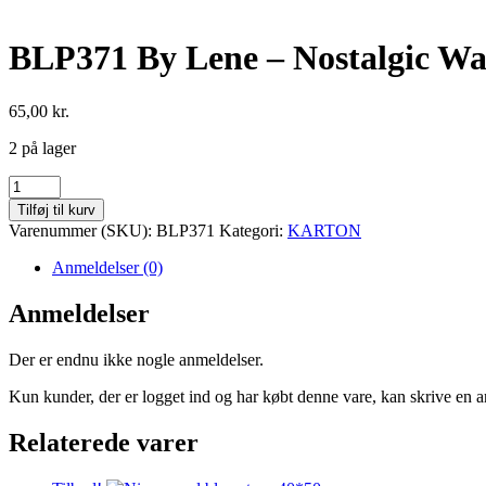
BLP371 By Lene – Nostalgic Wa
65,00
kr.
2 på lager
BLP371
By
Tilføj til kurv
Lene
Varenummer (SKU):
BLP371
Kategori:
KARTON
-
Nostalgic
Anmeldelser (0)
Wallpaper-
200gsm
Anmeldelser
-
30,5x30,5
Der er endnu ikke nogle anmeldelser.
antal
Kun kunder, der er logget ind og har købt denne vare, kan skrive en 
Relaterede varer