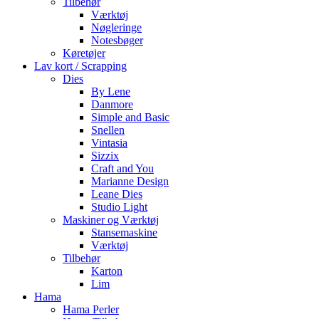
Tilbehør
Værktøj
Nøgleringe
Notesbøger
Køretøjer
Lav kort / Scrapping
Dies
By Lene
Danmore
Simple and Basic
Snellen
Vintasia
Sizzix
Craft and You
Marianne Design
Leane Dies
Studio Light
Maskiner og Værktøj
Stansemaskine
Værktøj
Tilbehør
Karton
Lim
Hama
Hama Perler