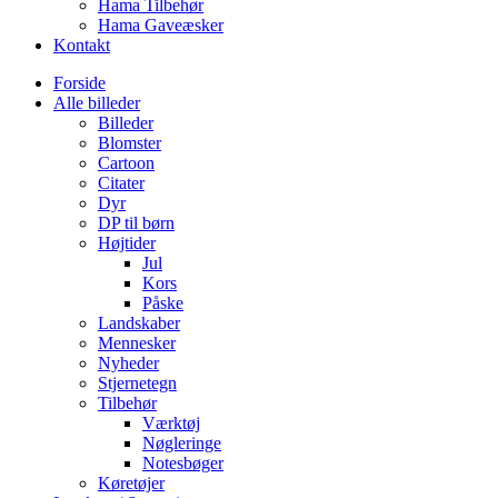
Hama Tilbehør
Hama Gaveæsker
Kontakt
Forside
Alle billeder
Billeder
Blomster
Cartoon
Citater
Dyr
DP til børn
Højtider
Jul
Kors
Påske
Landskaber
Mennesker
Nyheder
Stjernetegn
Tilbehør
Værktøj
Nøgleringe
Notesbøger
Køretøjer