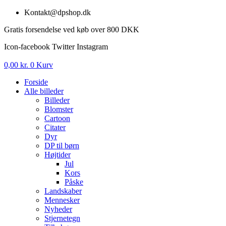
Videre
Kontakt@dpshop.dk
til
Gratis forsendelse ved køb over 800 DKK
indhold
Icon-facebook
Twitter
Instagram
0,00
kr.
0
Kurv
Forside
Alle billeder
Billeder
Blomster
Cartoon
Citater
Dyr
DP til børn
Højtider
Jul
Kors
Påske
Landskaber
Mennesker
Nyheder
Stjernetegn