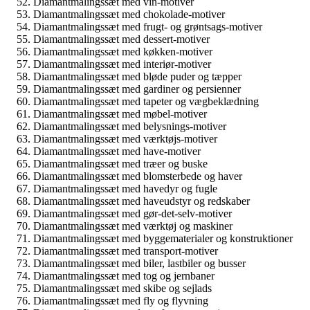
Diamantmalingssæt med vin-motiver
Diamantmalingssæt med chokolade-motiver
Diamantmalingssæt med frugt- og grøntsags-motiver
Diamantmalingssæt med dessert-motiver
Diamantmalingssæt med køkken-motiver
Diamantmalingssæt med interiør-motiver
Diamantmalingssæt med bløde puder og tæpper
Diamantmalingssæt med gardiner og persienner
Diamantmalingssæt med tapeter og vægbeklædning
Diamantmalingssæt med møbel-motiver
Diamantmalingssæt med belysnings-motiver
Diamantmalingssæt med værktøjs-motiver
Diamantmalingssæt med have-motiver
Diamantmalingssæt med træer og buske
Diamantmalingssæt med blomsterbede og haver
Diamantmalingssæt med havedyr og fugle
Diamantmalingssæt med haveudstyr og redskaber
Diamantmalingssæt med gør-det-selv-motiver
Diamantmalingssæt med værktøj og maskiner
Diamantmalingssæt med byggematerialer og konstruktioner
Diamantmalingssæt med transport-motiver
Diamantmalingssæt med biler, lastbiler og busser
Diamantmalingssæt med tog og jernbaner
Diamantmalingssæt med skibe og sejlads
Diamantmalingssæt med fly og flyvning