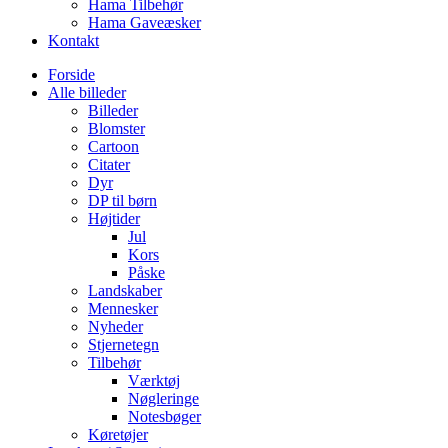
Hama Tilbehør
Hama Gaveæsker
Kontakt
Forside
Alle billeder
Billeder
Blomster
Cartoon
Citater
Dyr
DP til børn
Højtider
Jul
Kors
Påske
Landskaber
Mennesker
Nyheder
Stjernetegn
Tilbehør
Værktøj
Nøgleringe
Notesbøger
Køretøjer