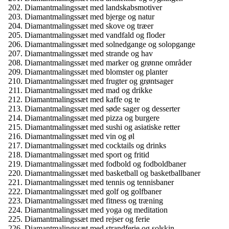
Diamantmalingssæt med landskabsmotiver
Diamantmalingssæt med bjerge og natur
Diamantmalingssæt med skove og træer
Diamantmalingssæt med vandfald og floder
Diamantmalingssæt med solnedgange og solopgange
Diamantmalingssæt med strande og hav
Diamantmalingssæt med marker og grønne områder
Diamantmalingssæt med blomster og planter
Diamantmalingssæt med frugter og grøntsager
Diamantmalingssæt med mad og drikke
Diamantmalingssæt med kaffe og te
Diamantmalingssæt med søde sager og desserter
Diamantmalingssæt med pizza og burgere
Diamantmalingssæt med sushi og asiatiske retter
Diamantmalingssæt med vin og øl
Diamantmalingssæt med cocktails og drinks
Diamantmalingssæt med sport og fritid
Diamantmalingssæt med fodbold og fodboldbaner
Diamantmalingssæt med basketball og basketballbaner
Diamantmalingssæt med tennis og tennisbaner
Diamantmalingssæt med golf og golfbaner
Diamantmalingssæt med fitness og træning
Diamantmalingssæt med yoga og meditation
Diamantmalingssæt med rejser og ferie
Diamantmalingssæt med strandferie og solskin