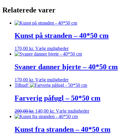
Relaterede varer
Kunst på stranden – 40*50 cm
Dette
170,00
kr.
Vælg muligheder
vare
har
flere
Svaner danner hjerte – 40*50 cm
varianter.
Mulighederne
Dette
170,00
kr.
Vælg muligheder
kan
vare
Tilbud!
vælges
har
på
flere
Farverig påfugl – 50*50 cm
varesiden
varianter.
Mulighederne
Den
Den
Dette
200,00
kr.
140,00
kr.
Vælg muligheder
kan
oprindelige
aktuelle
vare
vælges
pris
pris
har
på
var:
er:
flere
Kunst fra stranden – 40*50 cm
varesiden
200,00 kr..
140,00 kr..
varianter.