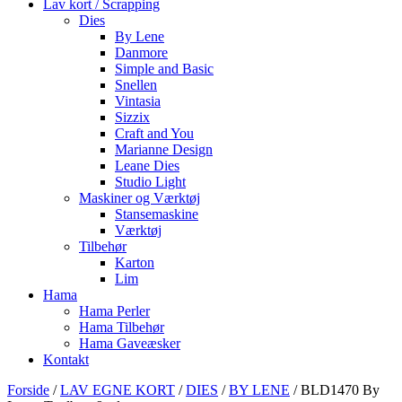
Lav kort / Scrapping
Dies
By Lene
Danmore
Simple and Basic
Snellen
Vintasia
Sizzix
Craft and You
Marianne Design
Leane Dies
Studio Light
Maskiner og Værktøj
Stansemaskine
Værktøj
Tilbehør
Karton
Lim
Hama
Hama Perler
Hama Tilbehør
Hama Gaveæsker
Kontakt
Forside
/
LAV EGNE KORT
/
DIES
/
BY LENE
/ BLD1470 By