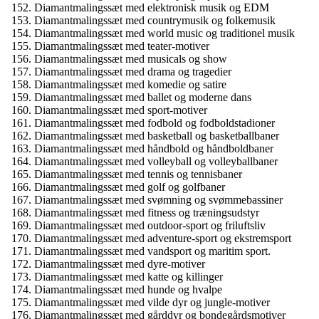
Diamantmalingssæt med elektronisk musik og EDM
Diamantmalingssæt med countrymusik og folkemusik
Diamantmalingssæt med world music og traditionel musik
Diamantmalingssæt med teater-motiver
Diamantmalingssæt med musicals og show
Diamantmalingssæt med drama og tragedier
Diamantmalingssæt med komedie og satire
Diamantmalingssæt med ballet og moderne dans
Diamantmalingssæt med sport-motiver
Diamantmalingssæt med fodbold og fodboldstadioner
Diamantmalingssæt med basketball og basketballbaner
Diamantmalingssæt med håndbold og håndboldbaner
Diamantmalingssæt med volleyball og volleyballbaner
Diamantmalingssæt med tennis og tennisbaner
Diamantmalingssæt med golf og golfbaner
Diamantmalingssæt med svømning og svømmebassiner
Diamantmalingssæt med fitness og træningsudstyr
Diamantmalingssæt med outdoor-sport og friluftsliv
Diamantmalingssæt med adventure-sport og ekstremsport
Diamantmalingssæt med vandsport og maritim sport.
Diamantmalingssæt med dyre-motiver
Diamantmalingssæt med katte og killinger
Diamantmalingssæt med hunde og hvalpe
Diamantmalingssæt med vilde dyr og jungle-motiver
Diamantmalingssæt med gårddyr og bondegårdsmotiver