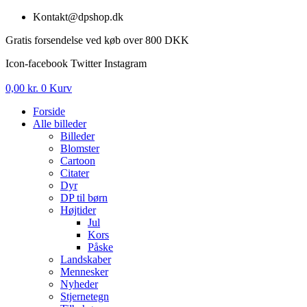
Videre
Kontakt@dpshop.dk
til
Gratis forsendelse ved køb over 800 DKK
indhold
Icon-facebook
Twitter
Instagram
0,00
kr.
0
Kurv
Forside
Alle billeder
Billeder
Blomster
Cartoon
Citater
Dyr
DP til børn
Højtider
Jul
Kors
Påske
Landskaber
Mennesker
Nyheder
Stjernetegn