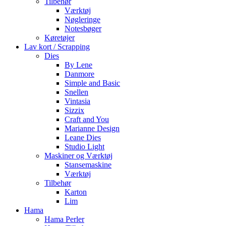
Tilbehør
Værktøj
Nøgleringe
Notesbøger
Køretøjer
Lav kort / Scrapping
Dies
By Lene
Danmore
Simple and Basic
Snellen
Vintasia
Sizzix
Craft and You
Marianne Design
Leane Dies
Studio Light
Maskiner og Værktøj
Stansemaskine
Værktøj
Tilbehør
Karton
Lim
Hama
Hama Perler