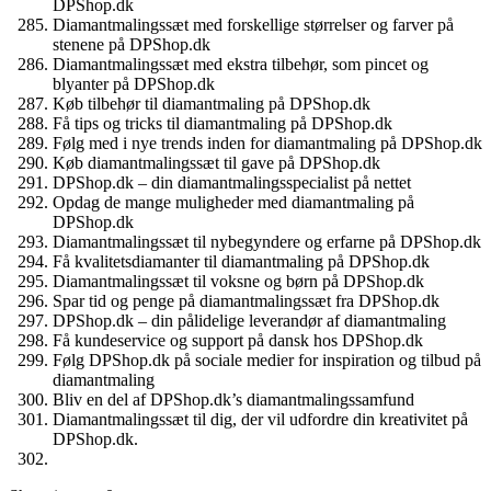
DPShop.dk
Diamantmalingssæt med forskellige størrelser og farver på
stenene på DPShop.dk
Diamantmalingssæt med ekstra tilbehør, som pincet og
blyanter på DPShop.dk
Køb tilbehør til diamantmaling på DPShop.dk
Få tips og tricks til diamantmaling på DPShop.dk
Følg med i nye trends inden for diamantmaling på DPShop.dk
Køb diamantmalingssæt til gave på DPShop.dk
DPShop.dk – din diamantmalingsspecialist på nettet
Opdag de mange muligheder med diamantmaling på
DPShop.dk
Diamantmalingssæt til nybegyndere og erfarne på DPShop.dk
Få kvalitetsdiamanter til diamantmaling på DPShop.dk
Diamantmalingssæt til voksne og børn på DPShop.dk
Spar tid og penge på diamantmalingssæt fra DPShop.dk
DPShop.dk – din pålidelige leverandør af diamantmaling
Få kundeservice og support på dansk hos DPShop.dk
Følg DPShop.dk på sociale medier for inspiration og tilbud på
diamantmaling
Bliv en del af DPShop.dk’s diamantmalingssamfund
Diamantmalingssæt til dig, der vil udfordre din kreativitet på
DPShop.dk.