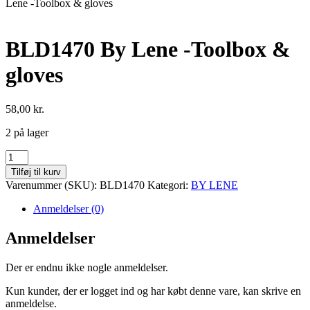
Lene -Toolbox & gloves
BLD1470 By Lene -Toolbox &
gloves
58,00
kr.
2 på lager
BLD1470
By
Tilføj til kurv
Lene
Varenummer (SKU):
BLD1470
Kategori:
BY LENE
-
Toolbox
Anmeldelser (0)
&
gloves
Anmeldelser
antal
Der er endnu ikke nogle anmeldelser.
Kun kunder, der er logget ind og har købt denne vare, kan skrive en
anmeldelse.