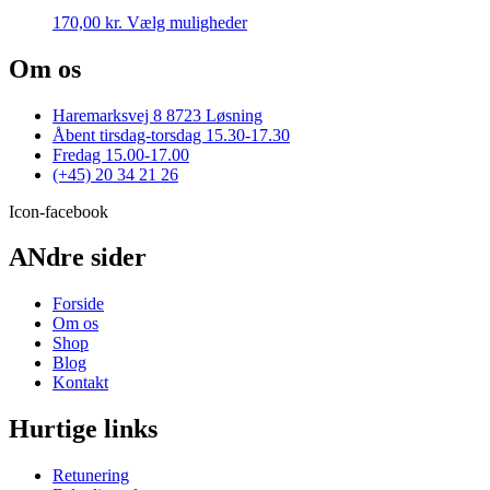
Mulighederne
Dette
170,00
kr.
Vælg muligheder
kan
vare
vælges
har
Om os
på
flere
varesiden
varianter.
Haremarksvej 8 8723 Løsning
Mulighederne
Åbent tirsdag-torsdag 15.30-17.30
kan
Fredag 15.00-17.00
vælges
(+45) 20 34 21 26
på
varesiden
Icon-facebook
ANdre sider
Forside
Om os
Shop
Blog
Kontakt
Hurtige links
Retunering