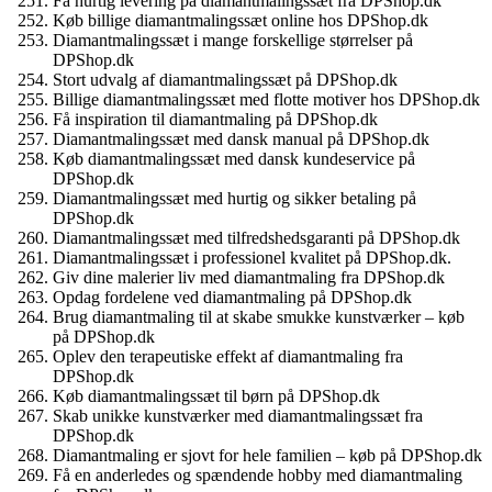
Få hurtig levering på diamantmalingssæt fra DPShop.dk
Køb billige diamantmalingssæt online hos DPShop.dk
Diamantmalingssæt i mange forskellige størrelser på
DPShop.dk
Stort udvalg af diamantmalingssæt på DPShop.dk
Billige diamantmalingssæt med flotte motiver hos DPShop.dk
Få inspiration til diamantmaling på DPShop.dk
Diamantmalingssæt med dansk manual på DPShop.dk
Køb diamantmalingssæt med dansk kundeservice på
DPShop.dk
Diamantmalingssæt med hurtig og sikker betaling på
DPShop.dk
Diamantmalingssæt med tilfredshedsgaranti på DPShop.dk
Diamantmalingssæt i professionel kvalitet på DPShop.dk.
Giv dine malerier liv med diamantmaling fra DPShop.dk
Opdag fordelene ved diamantmaling på DPShop.dk
Brug diamantmaling til at skabe smukke kunstværker – køb
på DPShop.dk
Oplev den terapeutiske effekt af diamantmaling fra
DPShop.dk
Køb diamantmalingssæt til børn på DPShop.dk
Skab unikke kunstværker med diamantmalingssæt fra
DPShop.dk
Diamantmaling er sjovt for hele familien – køb på DPShop.dk
Få en anderledes og spændende hobby med diamantmaling