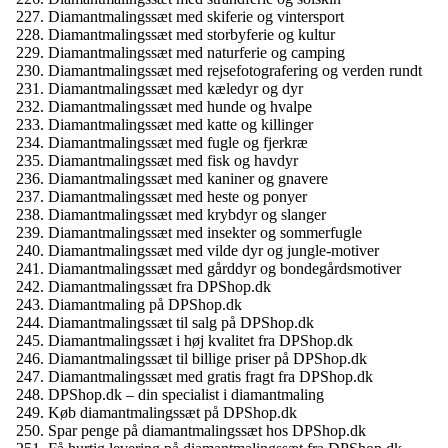
Diamantmalingssæt med skiferie og vintersport
Diamantmalingssæt med storbyferie og kultur
Diamantmalingssæt med naturferie og camping
Diamantmalingssæt med rejsefotografering og verden rundt
Diamantmalingssæt med kæledyr og dyr
Diamantmalingssæt med hunde og hvalpe
Diamantmalingssæt med katte og killinger
Diamantmalingssæt med fugle og fjerkræ
Diamantmalingssæt med fisk og havdyr
Diamantmalingssæt med kaniner og gnavere
Diamantmalingssæt med heste og ponyer
Diamantmalingssæt med krybdyr og slanger
Diamantmalingssæt med insekter og sommerfugle
Diamantmalingssæt med vilde dyr og jungle-motiver
Diamantmalingssæt med gårddyr og bondegårdsmotiver
Diamantmalingssæt fra DPShop.dk
Diamantmaling på DPShop.dk
Diamantmalingssæt til salg på DPShop.dk
Diamantmalingssæt i høj kvalitet fra DPShop.dk
Diamantmalingssæt til billige priser på DPShop.dk
Diamantmalingssæt med gratis fragt fra DPShop.dk
DPShop.dk – din specialist i diamantmaling
Køb diamantmalingssæt på DPShop.dk
Spar penge på diamantmalingssæt hos DPShop.dk