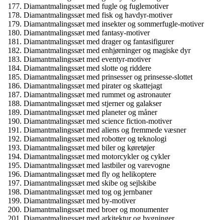
Diamantmalingssæt med fugle og fuglemotiver
Diamantmalingssæt med fisk og havdyr-motiver
Diamantmalingssæt med insekter og sommerfugle-motiver
Diamantmalingssæt med fantasy-motiver
Diamantmalingssæt med drager og fantasifigurer
Diamantmalingssæt med enhjørninger og magiske dyr
Diamantmalingssæt med eventyr-motiver
Diamantmalingssæt med slotte og riddere
Diamantmalingssæt med prinsesser og prinsesse-slottet
Diamantmalingssæt med pirater og skattejagt
Diamantmalingssæt med rummet og astronauter
Diamantmalingssæt med stjerner og galakser
Diamantmalingssæt med planeter og måner
Diamantmalingssæt med science fiction-motiver
Diamantmalingssæt med aliens og fremmede væsner
Diamantmalingssæt med robotter og teknologi
Diamantmalingssæt med biler og køretøjer
Diamantmalingssæt med motorcykler og cykler
Diamantmalingssæt med lastbiler og varevogne
Diamantmalingssæt med fly og helikoptere
Diamantmalingssæt med skibe og sejlskibe
Diamantmalingssæt med tog og jernbaner
Diamantmalingssæt med by-motiver
Diamantmalingssæt med broer og monumenter
Diamantmalingssæt med arkitektur og bygninger.