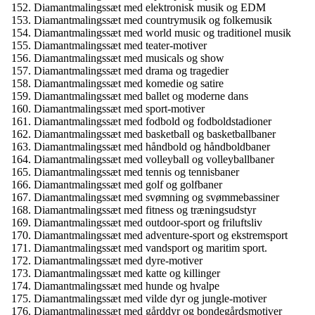
Diamantmalingssæt med elektronisk musik og EDM
Diamantmalingssæt med countrymusik og folkemusik
Diamantmalingssæt med world music og traditionel musik
Diamantmalingssæt med teater-motiver
Diamantmalingssæt med musicals og show
Diamantmalingssæt med drama og tragedier
Diamantmalingssæt med komedie og satire
Diamantmalingssæt med ballet og moderne dans
Diamantmalingssæt med sport-motiver
Diamantmalingssæt med fodbold og fodboldstadioner
Diamantmalingssæt med basketball og basketballbaner
Diamantmalingssæt med håndbold og håndboldbaner
Diamantmalingssæt med volleyball og volleyballbaner
Diamantmalingssæt med tennis og tennisbaner
Diamantmalingssæt med golf og golfbaner
Diamantmalingssæt med svømning og svømmebassiner
Diamantmalingssæt med fitness og træningsudstyr
Diamantmalingssæt med outdoor-sport og friluftsliv
Diamantmalingssæt med adventure-sport og ekstremsport
Diamantmalingssæt med vandsport og maritim sport.
Diamantmalingssæt med dyre-motiver
Diamantmalingssæt med katte og killinger
Diamantmalingssæt med hunde og hvalpe
Diamantmalingssæt med vilde dyr og jungle-motiver
Diamantmalingssæt med gårddyr og bondegårdsmotiver