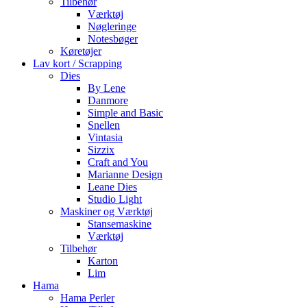
Tilbehør
Værktøj
Nøgleringe
Notesbøger
Køretøjer
Lav kort / Scrapping
Dies
By Lene
Danmore
Simple and Basic
Snellen
Vintasia
Sizzix
Craft and You
Marianne Design
Leane Dies
Studio Light
Maskiner og Værktøj
Stansemaskine
Værktøj
Tilbehør
Karton
Lim
Hama
Hama Perler