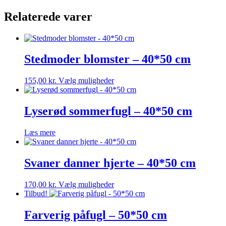
Relaterede varer
Stedmoder blomster – 40*50 cm
Dette
155,00
kr.
Vælg muligheder
vare
har
flere
Lyserød sommerfugl – 40*50 cm
varianter.
Mulighederne
Læs mere
kan
vælges
på
Svaner danner hjerte – 40*50 cm
varesiden
Dette
170,00
kr.
Vælg muligheder
vare
Tilbud!
har
flere
Farverig påfugl – 50*50 cm
varianter.