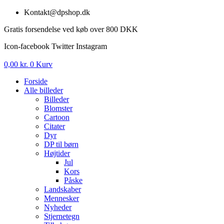
Videre
Kontakt@dpshop.dk
til
Gratis forsendelse ved køb over 800 DKK
indhold
Icon-facebook
Twitter
Instagram
0,00
kr.
0
Kurv
Forside
Alle billeder
Billeder
Blomster
Cartoon
Citater
Dyr
DP til børn
Højtider
Jul
Kors
Påske
Landskaber
Mennesker
Nyheder
Stjernetegn