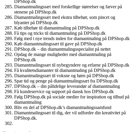
DPShop.dk
Diamantmalingssæt med forskellige størrelser og farver på
stenene på DPShop.dk
Diamantmalingssæt med ekstra tilbehør, som pincet og
blyanter på DPShop.dk
Køb tilbehør til diamantmaling på DPShop.dk
Få tips og tricks til diamantmaling på DPShop.dk
Følg med i nye trends inden for diamantmaling på DPShop.dk
Køb diamantmalingssæt til gave på DPShop.dk
DPShop.dk – din diamantmalingsspecialist på nettet
Opdag de mange muligheder med diamantmaling på
DPShop.dk
Diamantmalingssæt til nybegyndere og erfarne på DPShop.dk
Få kvalitetsdiamanter til diamantmaling på DPShop.dk
Diamantmalingssæt til voksne og børn på DPShop.dk
Spar tid og penge på diamantmalingssæt fra DPShop.dk
DPShop.dk – din pålidelige leverandør af diamantmaling
Få kundeservice og support på dansk hos DPShop.dk
Følg DPShop.dk på sociale medier for inspiration og tilbud på
diamantmaling
Bliv en del af DPShop.dk’s diamantmalingssamfund
Diamantmalingssæt til dig, der vil udfordre din kreativitet på
DPShop.dk.