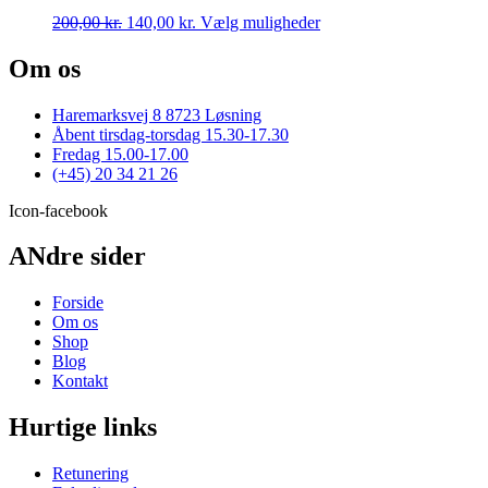
Mulighederne
Den
Den
Dette
200,00
kr.
140,00
kr.
Vælg muligheder
kan
oprindelige
aktuelle
vare
vælges
pris
pris
har
Om os
på
var:
er:
flere
varesiden
200,00 kr..
140,00 kr..
varianter.
Haremarksvej 8 8723 Løsning
Mulighederne
Åbent tirsdag-torsdag 15.30-17.30
kan
Fredag 15.00-17.00
vælges
(+45) 20 34 21 26
på
varesiden
Icon-facebook
ANdre sider
Forside
Om os
Shop
Blog
Kontakt
Hurtige links
Retunering