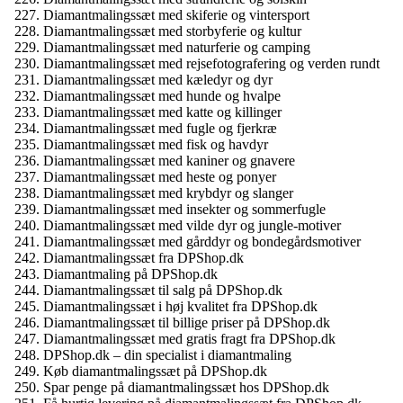
Diamantmalingssæt med skiferie og vintersport
Diamantmalingssæt med storbyferie og kultur
Diamantmalingssæt med naturferie og camping
Diamantmalingssæt med rejsefotografering og verden rundt
Diamantmalingssæt med kæledyr og dyr
Diamantmalingssæt med hunde og hvalpe
Diamantmalingssæt med katte og killinger
Diamantmalingssæt med fugle og fjerkræ
Diamantmalingssæt med fisk og havdyr
Diamantmalingssæt med kaniner og gnavere
Diamantmalingssæt med heste og ponyer
Diamantmalingssæt med krybdyr og slanger
Diamantmalingssæt med insekter og sommerfugle
Diamantmalingssæt med vilde dyr og jungle-motiver
Diamantmalingssæt med gårddyr og bondegårdsmotiver
Diamantmalingssæt fra DPShop.dk
Diamantmaling på DPShop.dk
Diamantmalingssæt til salg på DPShop.dk
Diamantmalingssæt i høj kvalitet fra DPShop.dk
Diamantmalingssæt til billige priser på DPShop.dk
Diamantmalingssæt med gratis fragt fra DPShop.dk
DPShop.dk – din specialist i diamantmaling
Køb diamantmalingssæt på DPShop.dk
Spar penge på diamantmalingssæt hos DPShop.dk