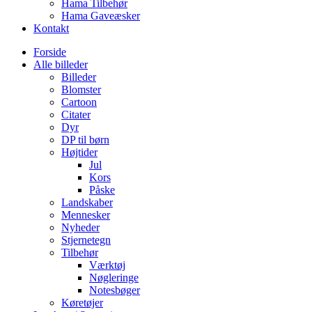
Hama Tilbehør
Hama Gaveæsker
Kontakt
Forside
Alle billeder
Billeder
Blomster
Cartoon
Citater
Dyr
DP til børn
Højtider
Jul
Kors
Påske
Landskaber
Mennesker
Nyheder
Stjernetegn
Tilbehør
Værktøj
Nøgleringe
Notesbøger
Køretøjer