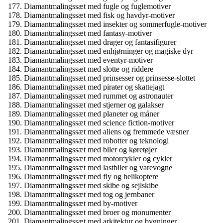
Diamantmalingssæt med fugle og fuglemotiver
Diamantmalingssæt med fisk og havdyr-motiver
Diamantmalingssæt med insekter og sommerfugle-motiver
Diamantmalingssæt med fantasy-motiver
Diamantmalingssæt med drager og fantasifigurer
Diamantmalingssæt med enhjørninger og magiske dyr
Diamantmalingssæt med eventyr-motiver
Diamantmalingssæt med slotte og riddere
Diamantmalingssæt med prinsesser og prinsesse-slottet
Diamantmalingssæt med pirater og skattejagt
Diamantmalingssæt med rummet og astronauter
Diamantmalingssæt med stjerner og galakser
Diamantmalingssæt med planeter og måner
Diamantmalingssæt med science fiction-motiver
Diamantmalingssæt med aliens og fremmede væsner
Diamantmalingssæt med robotter og teknologi
Diamantmalingssæt med biler og køretøjer
Diamantmalingssæt med motorcykler og cykler
Diamantmalingssæt med lastbiler og varevogne
Diamantmalingssæt med fly og helikoptere
Diamantmalingssæt med skibe og sejlskibe
Diamantmalingssæt med tog og jernbaner
Diamantmalingssæt med by-motiver
Diamantmalingssæt med broer og monumenter
Diamantmalingssæt med arkitektur og bygninger.