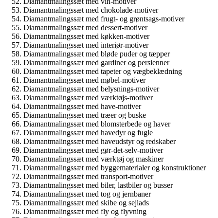
Diamantmalingssæt med vin-motiver
Diamantmalingssæt med chokolade-motiver
Diamantmalingssæt med frugt- og grøntsags-motiver
Diamantmalingssæt med dessert-motiver
Diamantmalingssæt med køkken-motiver
Diamantmalingssæt med interiør-motiver
Diamantmalingssæt med bløde puder og tæpper
Diamantmalingssæt med gardiner og persienner
Diamantmalingssæt med tapeter og vægbeklædning
Diamantmalingssæt med møbel-motiver
Diamantmalingssæt med belysnings-motiver
Diamantmalingssæt med værktøjs-motiver
Diamantmalingssæt med have-motiver
Diamantmalingssæt med træer og buske
Diamantmalingssæt med blomsterbede og haver
Diamantmalingssæt med havedyr og fugle
Diamantmalingssæt med haveudstyr og redskaber
Diamantmalingssæt med gør-det-selv-motiver
Diamantmalingssæt med værktøj og maskiner
Diamantmalingssæt med byggematerialer og konstruktioner
Diamantmalingssæt med transport-motiver
Diamantmalingssæt med biler, lastbiler og busser
Diamantmalingssæt med tog og jernbaner
Diamantmalingssæt med skibe og sejlads
Diamantmalingssæt med fly og flyvning