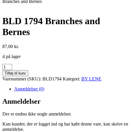
Branches and Bernes
BLD 1794 Branches and
Bernes
87,00
kr.
4 på lager
BLD
1794
Tilføj til kurv
Branches
Varenummer (SKU):
BLD1794
Kategori:
BY LENE
and
Bernes
Anmeldelser (0)
antal
Anmeldelser
Der er endnu ikke nogle anmeldelser.
Kun kunder, der er logget ind og har købt denne vare, kan skrive en
anmeldelse.