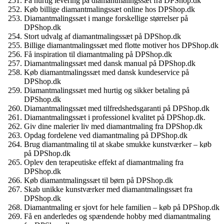
Få hurtig levering på diamantmalingssæt fra DPShop.dk
Køb billige diamantmalingssæt online hos DPShop.dk
Diamantmalingssæt i mange forskellige størrelser på
DPShop.dk
Stort udvalg af diamantmalingssæt på DPShop.dk
Billige diamantmalingssæt med flotte motiver hos DPShop.dk
Få inspiration til diamantmaling på DPShop.dk
Diamantmalingssæt med dansk manual på DPShop.dk
Køb diamantmalingssæt med dansk kundeservice på
DPShop.dk
Diamantmalingssæt med hurtig og sikker betaling på
DPShop.dk
Diamantmalingssæt med tilfredshedsgaranti på DPShop.dk
Diamantmalingssæt i professionel kvalitet på DPShop.dk.
Giv dine malerier liv med diamantmaling fra DPShop.dk
Opdag fordelene ved diamantmaling på DPShop.dk
Brug diamantmaling til at skabe smukke kunstværker – køb
på DPShop.dk
Oplev den terapeutiske effekt af diamantmaling fra
DPShop.dk
Køb diamantmalingssæt til børn på DPShop.dk
Skab unikke kunstværker med diamantmalingssæt fra
DPShop.dk
Diamantmaling er sjovt for hele familien – køb på DPShop.dk
Få en anderledes og spændende hobby med diamantmaling