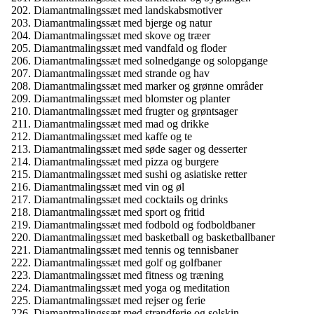
Diamantmalingssæt med landskabsmotiver
Diamantmalingssæt med bjerge og natur
Diamantmalingssæt med skove og træer
Diamantmalingssæt med vandfald og floder
Diamantmalingssæt med solnedgange og solopgange
Diamantmalingssæt med strande og hav
Diamantmalingssæt med marker og grønne områder
Diamantmalingssæt med blomster og planter
Diamantmalingssæt med frugter og grøntsager
Diamantmalingssæt med mad og drikke
Diamantmalingssæt med kaffe og te
Diamantmalingssæt med søde sager og desserter
Diamantmalingssæt med pizza og burgere
Diamantmalingssæt med sushi og asiatiske retter
Diamantmalingssæt med vin og øl
Diamantmalingssæt med cocktails og drinks
Diamantmalingssæt med sport og fritid
Diamantmalingssæt med fodbold og fodboldbaner
Diamantmalingssæt med basketball og basketballbaner
Diamantmalingssæt med tennis og tennisbaner
Diamantmalingssæt med golf og golfbaner
Diamantmalingssæt med fitness og træning
Diamantmalingssæt med yoga og meditation
Diamantmalingssæt med rejser og ferie
Diamantmalingssæt med strandferie og solskin