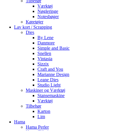
Tilbehør
Værktøj
Nøgleringe
Notesbøger
Køretøjer
Lav kort / Scrapping
Dies
By Lene
Danmore
Simple and Basic
Snellen
Vintasia
Sizzix
Craft and You
Marianne Design
Leane Dies
Studio Light
Maskiner og Værktøj
Stansemaskine
Værktøj
Tilbehør
Karton
Lim
Hama
Hama Perler