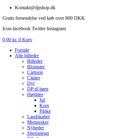
Videre
Kontakt@dpshop.dk
til
Gratis forsendelse ved køb over 800 DKK
indhold
Icon-facebook
Twitter
Instagram
0,00
kr.
0
Kurv
Forside
Alle billeder
Billeder
Blomster
Cartoon
Citater
Dyr
DP til børn
Højtider
Jul
Kors
Påske
Landskaber
Mennesker
Nyheder
Stjernetegn