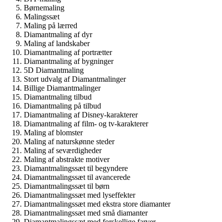
Børnemaling
Malingssæt
Maling på lærred
Diamantmaling af dyr
Maling af landskaber
Diamantmaling af portrætter
Diamantmaling af bygninger
5D Diamantmaling
Stort udvalg af Diamantmalinger
Billige Diamantmalinger
Diamantmaling tilbud
Diamantmaling på tilbud
Diamantmaling af Disney-karakterer
Diamantmaling af film- og tv-karakterer
Maling af blomster
Maling af naturskønne steder
Maling af seværdigheder
Maling af abstrakte motiver
Diamantmalingssæt til begyndere
Diamantmalingssæt til avancerede
Diamantmalingssæt til børn
Diamantmalingssæt med lyseffekter
Diamantmalingssæt med ekstra store diamanter
Diamantmalingssæt med små diamanter
Diamantmalingssæt med forskellige farver