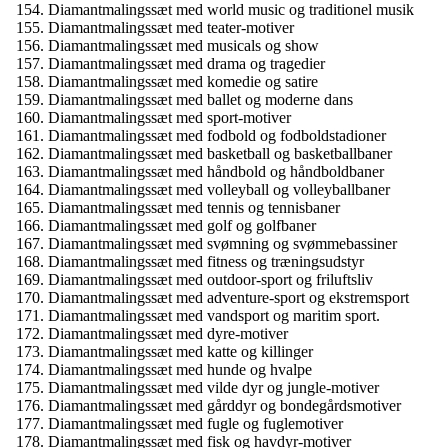
Diamantmalingssæt med world music og traditionel musik
Diamantmalingssæt med teater-motiver
Diamantmalingssæt med musicals og show
Diamantmalingssæt med drama og tragedier
Diamantmalingssæt med komedie og satire
Diamantmalingssæt med ballet og moderne dans
Diamantmalingssæt med sport-motiver
Diamantmalingssæt med fodbold og fodboldstadioner
Diamantmalingssæt med basketball og basketballbaner
Diamantmalingssæt med håndbold og håndboldbaner
Diamantmalingssæt med volleyball og volleyballbaner
Diamantmalingssæt med tennis og tennisbaner
Diamantmalingssæt med golf og golfbaner
Diamantmalingssæt med svømning og svømmebassiner
Diamantmalingssæt med fitness og træningsudstyr
Diamantmalingssæt med outdoor-sport og friluftsliv
Diamantmalingssæt med adventure-sport og ekstremsport
Diamantmalingssæt med vandsport og maritim sport.
Diamantmalingssæt med dyre-motiver
Diamantmalingssæt med katte og killinger
Diamantmalingssæt med hunde og hvalpe
Diamantmalingssæt med vilde dyr og jungle-motiver
Diamantmalingssæt med gårddyr og bondegårdsmotiver
Diamantmalingssæt med fugle og fuglemotiver
Diamantmalingssæt med fisk og havdyr-motiver