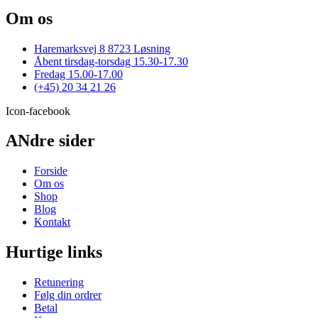
vare
vælges
har
Om os
på
flere
varesiden
varianter.
Haremarksvej 8 8723 Løsning
Mulighederne
Åbent tirsdag-torsdag 15.30-17.30
kan
Fredag 15.00-17.00
vælges
(+45) 20 34 21 26
på
varesiden
Icon-facebook
ANdre sider
Forside
Om os
Shop
Blog
Kontakt
Hurtige links
Retunering
Følg din ordrer
Betal