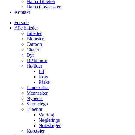
Hama Tilbehør
Hama Gaveæsker
Kontakt
Forside
Alle billeder
Billeder
Blomster
Cartoon
Citater
Dyr
DP til børn
Højtider
Jul
Kors
Påske
Landskaber
Mennesker
Nyheder
Stjernetegn
Tilbehør
Værktøj
Nøgleringe
Notesbøger
Køretøjer