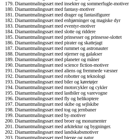
Diamantmalingssæt med insekter og sommerfugle-motiver
Diamantmalingssæt med fantasy-motiver
Diamantmalingssæt med drager og fantasifigurer
Diamantmalingssæt med enhjørninger og magiske dyr
Diamantmalingssæt med eventyr-motiver
Diamantmalingssæt med slotte og riddere
Diamantmalingssæt med prinsesser og prinsesse-slottet
Diamantmalingssæt med pirater og skattejagt
Diamantmalingssæt med rummet og astronauter
Diamantmalingssæt med stjerner og galakser
Diamantmalingssæt med planeter og måner
Diamantmalingssæt med science fiction-motiver
Diamantmalingssæt med aliens og fremmede væsner
Diamantmalingssæt med robotter og teknologi
Diamantmalingssæt med biler og køretøjer
Diamantmalingssæt med motorcykler og cykler
Diamantmalingssæt med lastbiler og varevogne
Diamantmalingssæt med fly og helikoptere
Diamantmalingssæt med skibe og sejlskibe
Diamantmalingssæt med tog og jernbaner
Diamantmalingssæt med by-motiver
Diamantmalingssæt med broer og monumenter
Diamantmalingssæt med arkitektur og bygninger.
Diamantmalingssæt med landskabsmotiver
Diamantmalingssæt med bjerge og natur