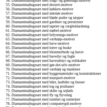
Diamantmalingssæt med frugt- og grøntsags-motiver
Diamantmalingssæt med dessert-motiver
Diamantmalingssæt med køkken-motiver
Diamantmalingssæt med interiør-motiver
Diamantmalingssæt med bløde puder og tæpper
Diamantmalingssæt med gardiner og persienner
Diamantmalingssæt med tapeter og vægbeklædning
Diamantmalingssæt med møbel-motiver
Diamantmalingssæt med belysnings-motiver
Diamantmalingssæt med værktøjs-motiver
Diamantmalingssæt med have-motiver
Diamantmalingssæt med træer og buske
Diamantmalingssæt med blomsterbede og haver
Diamantmalingssæt med havedyr og fugle
Diamantmalingssæt med haveudstyr og redskaber
Diamantmalingssæt med gør-det-selv-motiver
Diamantmalingssæt med værktøj og maskiner
Diamantmalingssæt med byggematerialer og konstruktioner
Diamantmalingssæt med transport-motiver
Diamantmalingssæt med biler, lastbiler og busser
Diamantmalingssæt med tog og jernbaner
Diamantmalingssæt med skibe og sejlads
Diamantmalingssæt med fly og flyvning
Diamantmalingssæt med rumfart og rumrejser
Diamantmalingssæt med computerspil-motiver