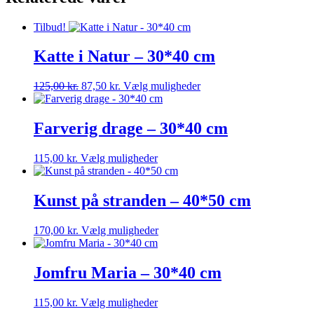
Tilbud!
Katte i Natur – 30*40 cm
Den
Den
Dette
125,00
kr.
87,50
kr.
Vælg muligheder
oprindelige
aktuelle
vare
pris
pris
har
var:
er:
flere
Farverig drage – 30*40 cm
125,00 kr..
87,50 kr..
varianter.
Mulighederne
Dette
115,00
kr.
Vælg muligheder
kan
vare
vælges
har
på
flere
Kunst på stranden – 40*50 cm
varesiden
varianter.
Mulighederne
Dette
170,00
kr.
Vælg muligheder
kan
vare
vælges
har
på
flere
Jomfru Maria – 30*40 cm
varesiden
varianter.
Mulighederne
Dette
115,00
kr.
Vælg muligheder
kan