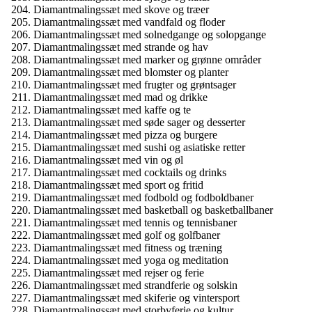
Diamantmalingssæt med skove og træer
Diamantmalingssæt med vandfald og floder
Diamantmalingssæt med solnedgange og solopgange
Diamantmalingssæt med strande og hav
Diamantmalingssæt med marker og grønne områder
Diamantmalingssæt med blomster og planter
Diamantmalingssæt med frugter og grøntsager
Diamantmalingssæt med mad og drikke
Diamantmalingssæt med kaffe og te
Diamantmalingssæt med søde sager og desserter
Diamantmalingssæt med pizza og burgere
Diamantmalingssæt med sushi og asiatiske retter
Diamantmalingssæt med vin og øl
Diamantmalingssæt med cocktails og drinks
Diamantmalingssæt med sport og fritid
Diamantmalingssæt med fodbold og fodboldbaner
Diamantmalingssæt med basketball og basketballbaner
Diamantmalingssæt med tennis og tennisbaner
Diamantmalingssæt med golf og golfbaner
Diamantmalingssæt med fitness og træning
Diamantmalingssæt med yoga og meditation
Diamantmalingssæt med rejser og ferie
Diamantmalingssæt med strandferie og solskin
Diamantmalingssæt med skiferie og vintersport
Diamantmalingssæt med storbyferie og kultur