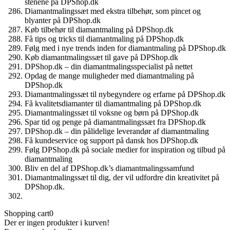
stenene på DPShop.dk
Diamantmalingssæt med ekstra tilbehør, som pincet og
blyanter på DPShop.dk
Køb tilbehør til diamantmaling på DPShop.dk
Få tips og tricks til diamantmaling på DPShop.dk
Følg med i nye trends inden for diamantmaling på DPShop.dk
Køb diamantmalingssæt til gave på DPShop.dk
DPShop.dk – din diamantmalingsspecialist på nettet
Opdag de mange muligheder med diamantmaling på
DPShop.dk
Diamantmalingssæt til nybegyndere og erfarne på DPShop.dk
Få kvalitetsdiamanter til diamantmaling på DPShop.dk
Diamantmalingssæt til voksne og børn på DPShop.dk
Spar tid og penge på diamantmalingssæt fra DPShop.dk
DPShop.dk – din pålidelige leverandør af diamantmaling
Få kundeservice og support på dansk hos DPShop.dk
Følg DPShop.dk på sociale medier for inspiration og tilbud på
diamantmaling
Bliv en del af DPShop.dk’s diamantmalingssamfund
Diamantmalingssæt til dig, der vil udfordre din kreativitet på
DPShop.dk.
Shopping cart
0
Der er ingen produkter i kurven!