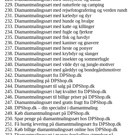
Diamantmalingssæt med naturferie og camping
Diamantmalingssæt med rejsefotografering og verden rundt
Diamantmalingssæt med kæledyr og dyr
Diamantmalingssæt med hunde og hvalpe
Diamantmalingssæt med katte og killinger
Diamantmalingssæt med fugle og fjerkræ
Diamantmalingssæt med fisk og havdyr
Diamantmalingssæt med kaniner og gnavere
Diamantmalingssæt med heste og ponyer
Diamantmalingssæt med krybdyr og slanger
Diamantmalingssæt med insekter og sommerfugle
Diamantmalingssæt med vilde dyr og jungle-motiver
Diamantmalingssæt med gårddyr og bondegårdsmotiver
Diamantmalingssæt fra DPShop.dk
Diamantmaling på DPShop.dk
Diamantmalingssæt til salg på DPShop.dk
Diamantmalingssæt i høj kvalitet fra DPShop.dk
Diamantmalingssæt til billige priser på DPShop.dk
Diamantmalingssæt med gratis fragt fra DPShop.dk
DPShop.dk – din specialist i diamantmaling
Køb diamantmalingssæt på DPShop.dk
Spar penge på diamantmalingssæt hos DPShop.dk
Få hurtig levering på diamantmalingssæt fra DPShop.dk
Køb billige diamantmalingssæt online hos DPShop.dk
Diamantmalingssæt i mange forskellige størrelser på