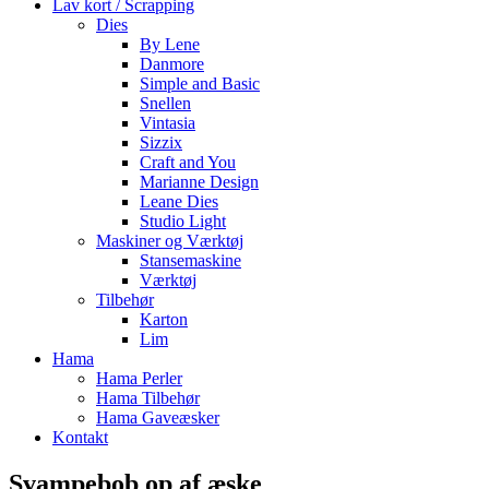
Lav kort / Scrapping
Dies
By Lene
Danmore
Simple and Basic
Snellen
Vintasia
Sizzix
Craft and You
Marianne Design
Leane Dies
Studio Light
Maskiner og Værktøj
Stansemaskine
Værktøj
Tilbehør
Karton
Lim
Hama
Hama Perler
Hama Tilbehør
Hama Gaveæsker
Kontakt
Svampebob op af æske