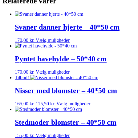
Relaterede varer
Svaner danner hjerte – 40*50 cm
Dette
170,00
kr.
Vælg muligheder
vare
har
flere
Pyntet havehylde – 50*40 cm
varianter.
Mulighederne
Dette
170,00
kr.
Vælg muligheder
kan
vare
Tilbud!
vælges
har
på
flere
Nisser med blomster – 40*50 cm
varesiden
varianter.
Mulighederne
Den
Den
Dette
165,00
kr.
115,50
kr.
Vælg muligheder
kan
oprindelige
aktuelle
vare
vælges
pris
pris
har
på
var:
er:
flere
Stedmoder blomster – 40*50 cm
varesiden
165,00 kr..
115,50 kr..
varianter.
Mulighederne
Dette
155,00
kr.
Vælg muligheder
kan