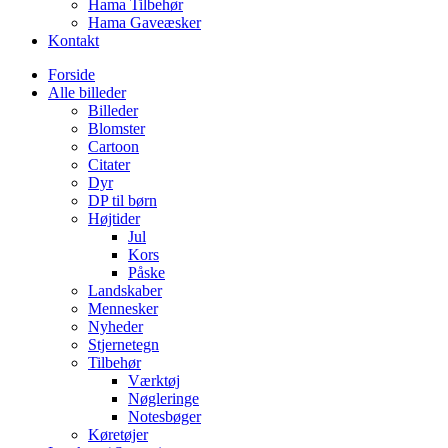
Hama Tilbehør
Hama Gaveæsker
Kontakt
Forside
Alle billeder
Billeder
Blomster
Cartoon
Citater
Dyr
DP til børn
Højtider
Jul
Kors
Påske
Landskaber
Mennesker
Nyheder
Stjernetegn
Tilbehør
Værktøj
Nøgleringe
Notesbøger
Køretøjer