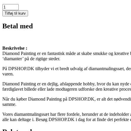
Svampebob
op
Tilføj til kurv
af
æske
Betal med
antal
Beskrivelse :
Diamond Painting er en fantastisk måde at skabe smukke og kreative bi
‘diamanter’ på de rigtige steder.
På DPSHOP.DK tilbyder vi et bredt udvalg af diamantmalingssæt, der a
varen.
Diamond Painting er en dejlig, afslappende hobby, hvor du kan nyde det
færdiglavet billede eller lade modtageren udforske den kreative proces
Når du køber Diamond Painting på DPSHOP.DK, er alt det nødvendige 
samme.
Vores diamantmalingssæt har flere fordele, herunder at de indeholder
alle kan deltage i. Besøg DPSHOP.DK i dag for at finde det perfekte d