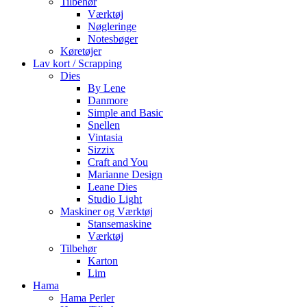
Tilbehør
Værktøj
Nøgleringe
Notesbøger
Køretøjer
Lav kort / Scrapping
Dies
By Lene
Danmore
Simple and Basic
Snellen
Vintasia
Sizzix
Craft and You
Marianne Design
Leane Dies
Studio Light
Maskiner og Værktøj
Stansemaskine
Værktøj
Tilbehør
Karton
Lim
Hama
Hama Perler