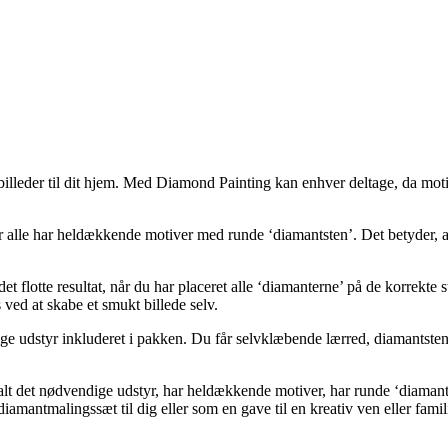
lleder til dit hjem. Med Diamond Painting kan enhver deltage, da motive
lle har heldækkende motiver med runde ‘diamantsten’. Det betyder, at ‘
 flotte resultat, når du har placeret alle ‘diamanterne’ på de korrekte 
 ved at skabe et smukt billede selv.
udstyr inkluderet i pakken. Du får selvklæbende lærred, diamantsten,
 alt det nødvendige udstyr, har heldækkende motiver, har runde ‘diaman
iamantmalingssæt til dig eller som en gave til en kreativ ven eller fam