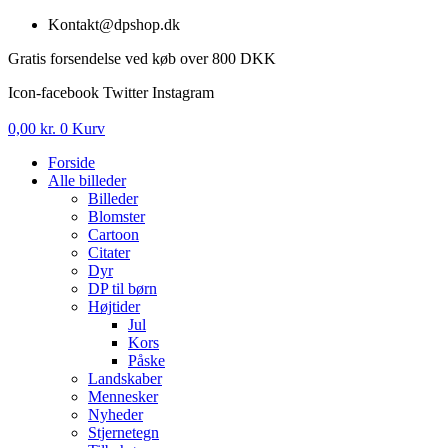
Videre
Kontakt@dpshop.dk
til
Gratis forsendelse ved køb over 800 DKK
indhold
Icon-facebook
Twitter
Instagram
0,00
kr.
0
Kurv
Forside
Alle billeder
Billeder
Blomster
Cartoon
Citater
Dyr
DP til børn
Højtider
Jul
Kors
Påske
Landskaber
Mennesker
Nyheder
Stjernetegn