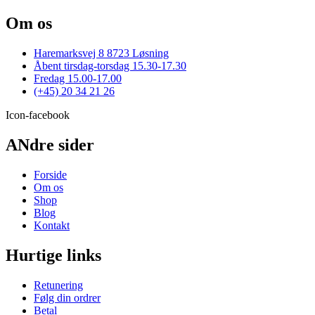
vare
vælges
har
Om os
på
flere
varesiden
varianter.
Haremarksvej 8 8723 Løsning
Mulighederne
Åbent tirsdag-torsdag 15.30-17.30
kan
Fredag 15.00-17.00
vælges
(+45) 20 34 21 26
på
varesiden
Icon-facebook
ANdre sider
Forside
Om os
Shop
Blog
Kontakt
Hurtige links
Retunering
Følg din ordrer
Betal