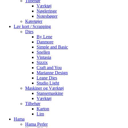
Tilbehør
Værktøj
Nøgleringe
Notesbøger
Køretøjer
Lav kort / Scrapping
Dies
By Lene
Danmore
Simple and Basic
Snellen
Vintasia
Sizzix
Craft and You
Marianne Design
Leane Dies
Studio Light
Maskiner og Værktøj
Stansemaskine
Værktøj
Tilbehør
Karton
Lim
Hama
Hama Perler