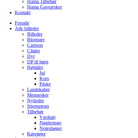
Hama Tilbehør
Hama Gaveæsker
Kontakt
Forside
Alle billeder
Billeder
Blomster
Cartoon
Citater
Dyr
DP til børn
Højtider
Jul
Kors
Påske
Landskaber
Mennesker
Nyheder
Stjernetegn
Tilbehør
Værktøj
Nøgleringe
Notesbøger
Køretøjer