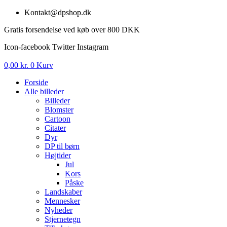
Videre
Kontakt@dpshop.dk
til
Gratis forsendelse ved køb over 800 DKK
indhold
Icon-facebook
Twitter
Instagram
0,00
kr.
0
Kurv
Forside
Alle billeder
Billeder
Blomster
Cartoon
Citater
Dyr
DP til børn
Højtider
Jul
Kors
Påske
Landskaber
Mennesker
Nyheder
Stjernetegn