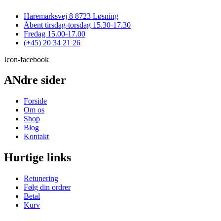
var:
er:
flere
varesiden
270,00 kr..
189,00 kr..
varianter.
Haremarksvej 8 8723 Løsning
Mulighederne
Åbent tirsdag-torsdag 15.30-17.30
kan
Fredag 15.00-17.00
vælges
(+45) 20 34 21 26
på
varesiden
Icon-facebook
ANdre sider
Forside
Om os
Shop
Blog
Kontakt
Hurtige links
Retunering
Følg din ordrer
Betal
Kurv