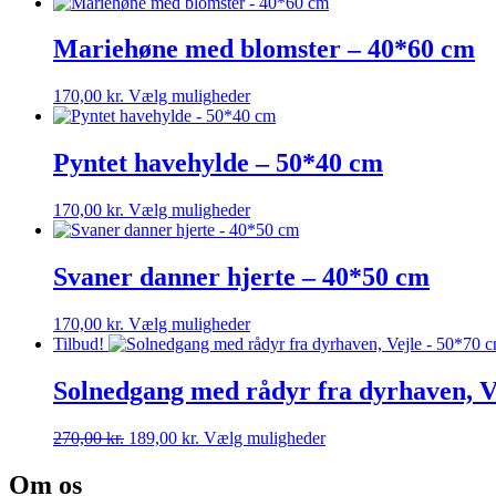
Mariehøne med blomster – 40*60 cm
Dette
170,00
kr.
Vælg muligheder
vare
har
flere
Pyntet havehylde – 50*40 cm
varianter.
Mulighederne
Dette
170,00
kr.
Vælg muligheder
kan
vare
vælges
har
på
flere
Svaner danner hjerte – 40*50 cm
varesiden
varianter.
Mulighederne
Dette
170,00
kr.
Vælg muligheder
kan
vare
Tilbud!
vælges
har
på
flere
Solnedgang med rådyr fra dyrhaven, V
varesiden
varianter.
Mulighederne
Den
Den
Dette
270,00
kr.
189,00
kr.
Vælg muligheder
kan
oprindelige
aktuelle
vare
vælges
pris
pris
har
Om os
på