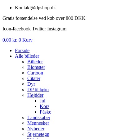
Videre
Kontakt@dpshop.dk
til
Gratis forsendelse ved køb over 800 DKK
indhold
Icon-facebook
Twitter
Instagram
0,00
kr.
0
Kurv
Forside
Alle billeder
Billeder
Blomster
Cartoon
Citater
Dyr
DP til børn
Højtider
Jul
Kors
Påske
Landskaber
Mennesker
Nyheder
Stjernetegn