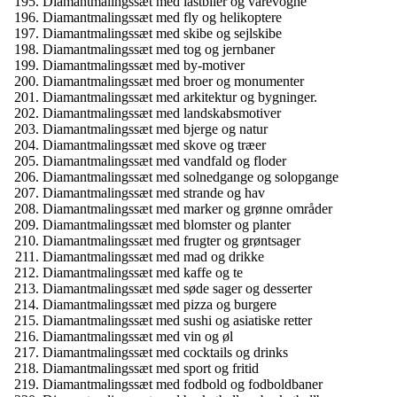
Diamantmalingssæt med lastbiler og varevogne
Diamantmalingssæt med fly og helikoptere
Diamantmalingssæt med skibe og sejlskibe
Diamantmalingssæt med tog og jernbaner
Diamantmalingssæt med by-motiver
Diamantmalingssæt med broer og monumenter
Diamantmalingssæt med arkitektur og bygninger.
Diamantmalingssæt med landskabsmotiver
Diamantmalingssæt med bjerge og natur
Diamantmalingssæt med skove og træer
Diamantmalingssæt med vandfald og floder
Diamantmalingssæt med solnedgange og solopgange
Diamantmalingssæt med strande og hav
Diamantmalingssæt med marker og grønne områder
Diamantmalingssæt med blomster og planter
Diamantmalingssæt med frugter og grøntsager
Diamantmalingssæt med mad og drikke
Diamantmalingssæt med kaffe og te
Diamantmalingssæt med søde sager og desserter
Diamantmalingssæt med pizza og burgere
Diamantmalingssæt med sushi og asiatiske retter
Diamantmalingssæt med vin og øl
Diamantmalingssæt med cocktails og drinks
Diamantmalingssæt med sport og fritid
Diamantmalingssæt med fodbold og fodboldbaner