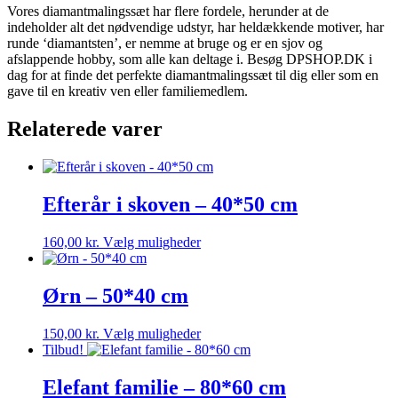
Vores diamantmalingssæt har flere fordele, herunder at de
indeholder alt det nødvendige udstyr, har heldækkende motiver, har
runde ‘diamantsten’, er nemme at bruge og er en sjov og
afslappende hobby, som alle kan deltage i. Besøg DPSHOP.DK i
dag for at finde det perfekte diamantmalingssæt til dig eller som en
gave til en kreativ ven eller familiemedlem.
Relaterede varer
Efterår i skoven – 40*50 cm
Dette
160,00
kr.
Vælg muligheder
vare
har
flere
Ørn – 50*40 cm
varianter.
Mulighederne
Dette
150,00
kr.
Vælg muligheder
kan
vare
Tilbud!
vælges
har
på
flere
Elefant familie – 80*60 cm
varesiden
varianter.