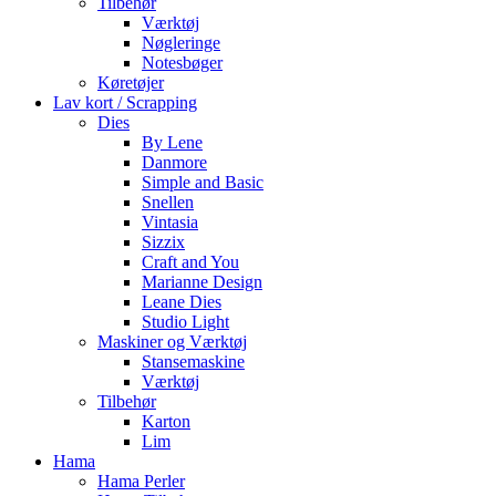
Tilbehør
Værktøj
Nøgleringe
Notesbøger
Køretøjer
Lav kort / Scrapping
Dies
By Lene
Danmore
Simple and Basic
Snellen
Vintasia
Sizzix
Craft and You
Marianne Design
Leane Dies
Studio Light
Maskiner og Værktøj
Stansemaskine
Værktøj
Tilbehør
Karton
Lim
Hama
Hama Perler