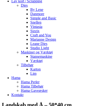
Lav kort / Scrapping
Dies
By Lene
Danmore
Simple and Basic
Snellen
Vintasia
Sizzix
Craft and You
Marianne Design
Leane Dies
Studio Light
Maskiner og Værktøj
Stansemaskine
Værktøj
Tilbehør
Karton
Lim
Hama
Hama Perler
Hama Tilbehør
Hama Gaveæsker
Kontakt
Landskab med Å – 50*40 cm