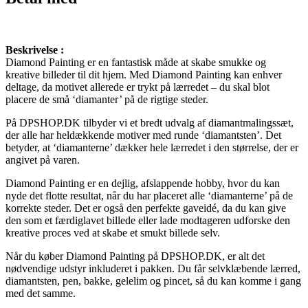
Beskrivelse :
Diamond Painting er en fantastisk måde at skabe smukke og
kreative billeder til dit hjem. Med Diamond Painting kan enhver
deltage, da motivet allerede er trykt på lærredet – du skal blot
placere de små ‘diamanter’ på de rigtige steder.
På DPSHOP.DK tilbyder vi et bredt udvalg af diamantmalingssæt,
der alle har heldækkende motiver med runde ‘diamantsten’. Det
betyder, at ‘diamanterne’ dækker hele lærredet i den størrelse, der er
angivet på varen.
Diamond Painting er en dejlig, afslappende hobby, hvor du kan
nyde det flotte resultat, når du har placeret alle ‘diamanterne’ på de
korrekte steder. Det er også den perfekte gaveidé, da du kan give
den som et færdiglavet billede eller lade modtageren udforske den
kreative proces ved at skabe et smukt billede selv.
Når du køber Diamond Painting på DPSHOP.DK, er alt det
nødvendige udstyr inkluderet i pakken. Du får selvklæbende lærred,
diamantsten, pen, bakke, gelelim og pincet, så du kan komme i gang
med det samme.