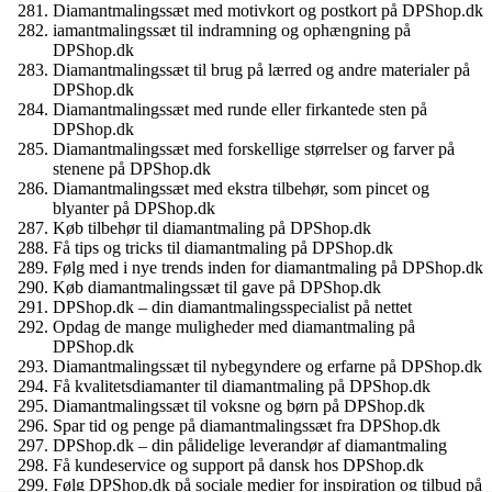
Diamantmalingssæt med motivkort og postkort på DPShop.dk
iamantmalingssæt til indramning og ophængning på
DPShop.dk
Diamantmalingssæt til brug på lærred og andre materialer på
DPShop.dk
Diamantmalingssæt med runde eller firkantede sten på
DPShop.dk
Diamantmalingssæt med forskellige størrelser og farver på
stenene på DPShop.dk
Diamantmalingssæt med ekstra tilbehør, som pincet og
blyanter på DPShop.dk
Køb tilbehør til diamantmaling på DPShop.dk
Få tips og tricks til diamantmaling på DPShop.dk
Følg med i nye trends inden for diamantmaling på DPShop.dk
Køb diamantmalingssæt til gave på DPShop.dk
DPShop.dk – din diamantmalingsspecialist på nettet
Opdag de mange muligheder med diamantmaling på
DPShop.dk
Diamantmalingssæt til nybegyndere og erfarne på DPShop.dk
Få kvalitetsdiamanter til diamantmaling på DPShop.dk
Diamantmalingssæt til voksne og børn på DPShop.dk
Spar tid og penge på diamantmalingssæt fra DPShop.dk
DPShop.dk – din pålidelige leverandør af diamantmaling
Få kundeservice og support på dansk hos DPShop.dk
Følg DPShop.dk på sociale medier for inspiration og tilbud på