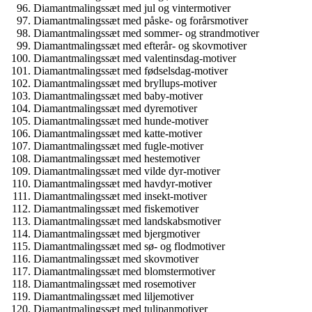
Diamantmalingssæt med jul og vintermotiver
Diamantmalingssæt med påske- og forårsmotiver
Diamantmalingssæt med sommer- og strandmotiver
Diamantmalingssæt med efterår- og skovmotiver
Diamantmalingssæt med valentinsdag-motiver
Diamantmalingssæt med fødselsdag-motiver
Diamantmalingssæt med bryllups-motiver
Diamantmalingssæt med baby-motiver
Diamantmalingssæt med dyremotiver
Diamantmalingssæt med hunde-motiver
Diamantmalingssæt med katte-motiver
Diamantmalingssæt med fugle-motiver
Diamantmalingssæt med hestemotiver
Diamantmalingssæt med vilde dyr-motiver
Diamantmalingssæt med havdyr-motiver
Diamantmalingssæt med insekt-motiver
Diamantmalingssæt med fiskemotiver
Diamantmalingssæt med landskabsmotiver
Diamantmalingssæt med bjergmotiver
Diamantmalingssæt med sø- og flodmotiver
Diamantmalingssæt med skovmotiver
Diamantmalingssæt med blomstermotiver
Diamantmalingssæt med rosemotiver
Diamantmalingssæt med liljemotiver
Diamantmalingssæt med tulipanmotiver