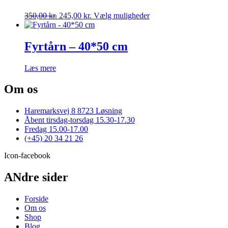
Mulighederne
Den
Den
Dette
350,00
kr.
245,00
kr.
Vælg muligheder
kan
oprindelige
aktuelle
vare
vælges
pris
pris
har
på
var:
er:
flere
Fyrtårn – 40*50 cm
varesiden
350,00 kr..
245,00 kr..
varianter.
Mulighederne
Læs mere
kan
vælges
Om os
på
varesiden
Haremarksvej 8 8723 Løsning
Åbent tirsdag-torsdag 15.30-17.30
Fredag 15.00-17.00
(+45) 20 34 21 26
Icon-facebook
ANdre sider
Forside
Om os
Shop
Blog