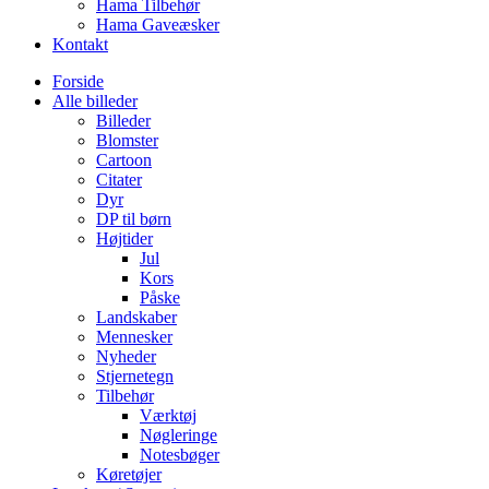
Hama Tilbehør
Hama Gaveæsker
Kontakt
Forside
Alle billeder
Billeder
Blomster
Cartoon
Citater
Dyr
DP til børn
Højtider
Jul
Kors
Påske
Landskaber
Mennesker
Nyheder
Stjernetegn
Tilbehør
Værktøj
Nøgleringe
Notesbøger
Køretøjer