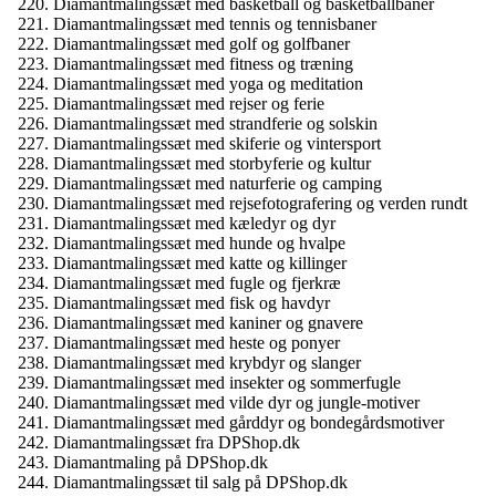
Diamantmalingssæt med basketball og basketballbaner
Diamantmalingssæt med tennis og tennisbaner
Diamantmalingssæt med golf og golfbaner
Diamantmalingssæt med fitness og træning
Diamantmalingssæt med yoga og meditation
Diamantmalingssæt med rejser og ferie
Diamantmalingssæt med strandferie og solskin
Diamantmalingssæt med skiferie og vintersport
Diamantmalingssæt med storbyferie og kultur
Diamantmalingssæt med naturferie og camping
Diamantmalingssæt med rejsefotografering og verden rundt
Diamantmalingssæt med kæledyr og dyr
Diamantmalingssæt med hunde og hvalpe
Diamantmalingssæt med katte og killinger
Diamantmalingssæt med fugle og fjerkræ
Diamantmalingssæt med fisk og havdyr
Diamantmalingssæt med kaniner og gnavere
Diamantmalingssæt med heste og ponyer
Diamantmalingssæt med krybdyr og slanger
Diamantmalingssæt med insekter og sommerfugle
Diamantmalingssæt med vilde dyr og jungle-motiver
Diamantmalingssæt med gårddyr og bondegårdsmotiver
Diamantmalingssæt fra DPShop.dk
Diamantmaling på DPShop.dk
Diamantmalingssæt til salg på DPShop.dk