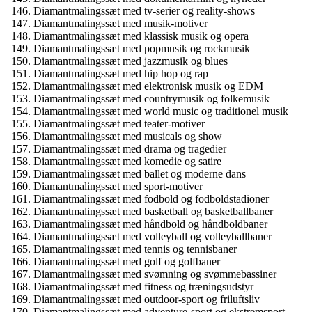
Diamantmalingssæt med tv-serier og reality-shows
Diamantmalingssæt med musik-motiver
Diamantmalingssæt med klassisk musik og opera
Diamantmalingssæt med popmusik og rockmusik
Diamantmalingssæt med jazzmusik og blues
Diamantmalingssæt med hip hop og rap
Diamantmalingssæt med elektronisk musik og EDM
Diamantmalingssæt med countrymusik og folkemusik
Diamantmalingssæt med world music og traditionel musik
Diamantmalingssæt med teater-motiver
Diamantmalingssæt med musicals og show
Diamantmalingssæt med drama og tragedier
Diamantmalingssæt med komedie og satire
Diamantmalingssæt med ballet og moderne dans
Diamantmalingssæt med sport-motiver
Diamantmalingssæt med fodbold og fodboldstadioner
Diamantmalingssæt med basketball og basketballbaner
Diamantmalingssæt med håndbold og håndboldbaner
Diamantmalingssæt med volleyball og volleyballbaner
Diamantmalingssæt med tennis og tennisbaner
Diamantmalingssæt med golf og golfbaner
Diamantmalingssæt med svømning og svømmebassiner
Diamantmalingssæt med fitness og træningsudstyr
Diamantmalingssæt med outdoor-sport og friluftsliv
Diamantmalingssæt med adventure-sport og ekstremsport