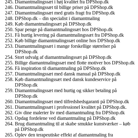
Diamantmalingssæt i høj kvalitet fra DPShop.dk
Diamantmalingssæt til billige priser på DPShop.dk
Diamantmalingssæt med gratis fragt fra DPShop.dk
DPShop.dk – din specialist i diamantmaling
Køb diamantmalingssæt på DPShop.dk
Spar penge på diamantmalingssæt hos DPShop.dk
Få hurtig levering på diamantmalingssæt fra DPShop.dk
Køb billige diamantmalingssæt online hos DPShop.dk
Diamantmalingssæt i mange forskellige størrelser på
DPShop.dk
Stort udvalg af diamantmalingssæt på DPShop.dk
Billige diamantmalingssæt med flotte motiver hos DPShop.dk
Få inspiration til diamantmaling på DPShop.dk
Diamantmalingssæt med dansk manual på DPShop.dk
Køb diamantmalingssæt med dansk kundeservice på
DPShop.dk
Diamantmalingssæt med hurtig og sikker betaling på
DPShop.dk
Diamantmalingssæt med tilfredshedsgaranti på DPShop.dk
Diamantmalingssæt i professionel kvalitet på DPShop.dk.
Giv dine malerier liv med diamantmaling fra DPShop.dk
Opdag fordelene ved diamantmaling på DPShop.dk
Brug diamantmaling til at skabe smukke kunstværker – køb
på DPShop.dk
Oplev den terapeutiske effekt af diamantmaling fra