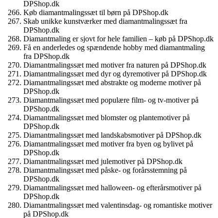
DPShop.dk
Køb diamantmalingssæt til børn på DPShop.dk
Skab unikke kunstværker med diamantmalingssæt fra
DPShop.dk
Diamantmaling er sjovt for hele familien – køb på DPShop.dk
Få en anderledes og spændende hobby med diamantmaling
fra DPShop.dk
Diamantmalingssæt med motiver fra naturen på DPShop.dk
Diamantmalingssæt med dyr og dyremotiver på DPShop.dk
Diamantmalingssæt med abstrakte og moderne motiver på
DPShop.dk
Diamantmalingssæt med populære film- og tv-motiver på
DPShop.dk
Diamantmalingssæt med blomster og plantemotiver på
DPShop.dk
Diamantmalingssæt med landskabsmotiver på DPShop.dk
Diamantmalingssæt med motiver fra byen og bylivet på
DPShop.dk
Diamantmalingssæt med julemotiver på DPShop.dk
Diamantmalingssæt med påske- og forårsstemning på
DPShop.dk
Diamantmalingssæt med halloween- og efterårsmotiver på
DPShop.dk
Diamantmalingssæt med valentinsdag- og romantiske motiver
på DPShop.dk