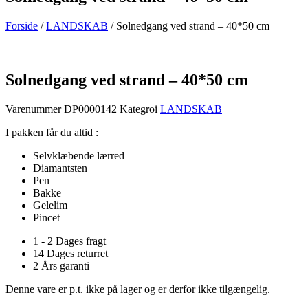
Forside
/
LANDSKAB
/ Solnedgang ved strand – 40*50 cm
Solnedgang ved strand – 40*50 cm
Varenummer
DP0000142
Kategroi
LANDSKAB
I pakken får du altid :
Selvklæbende lærred
Diamantsten
Pen
Bakke
Gelelim
Pincet
1 - 2 Dages fragt
14 Dages returret
2 Års garanti
Denne vare er p.t. ikke på lager og er derfor ikke tilgængelig.