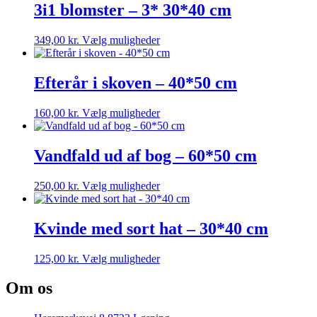
3i1 blomster – 3* 30*40 cm
Dette
349,00
kr.
Vælg muligheder
vare
har
flere
Efterår i skoven – 40*50 cm
varianter.
Mulighederne
Dette
160,00
kr.
Vælg muligheder
kan
vare
vælges
har
på
flere
Vandfald ud af bog – 60*50 cm
varesiden
varianter.
Mulighederne
Dette
250,00
kr.
Vælg muligheder
kan
vare
vælges
har
på
flere
Kvinde med sort hat – 30*40 cm
varesiden
varianter.
Mulighederne
Dette
125,00
kr.
Vælg muligheder
kan
vare
vælges
har
Om os
på
flere
varesiden
varianter.