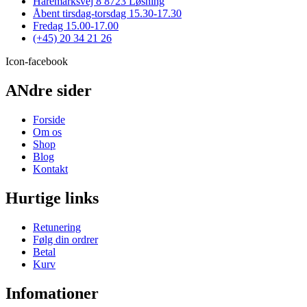
Haremarksvej 8 8723 Løsning
Mulighederne
Åbent tirsdag-torsdag 15.30-17.30
kan
Fredag 15.00-17.00
vælges
(+45) 20 34 21 26
på
varesiden
Icon-facebook
ANdre sider
Forside
Om os
Shop
Blog
Kontakt
Hurtige links
Retunering
Følg din ordrer
Betal
Kurv
Infomationer