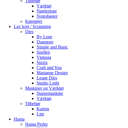
Tilbehør
Værktøj
Nøgleringe
Notesbøger
Køretøjer
Lav kort / Scrapping
Dies
By Lene
Danmore
Simple and Basic
Snellen
Vintasia
Sizzix
Craft and You
Marianne Design
Leane Dies
Studio Light
Maskiner og Værktøj
Stansemaskine
Værktøj
Tilbehør
Karton
Lim
Hama
Hama Perler