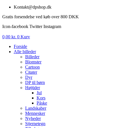
Videre
Kontakt@dpshop.dk
til
Gratis forsendelse ved køb over 800 DKK
indhold
Icon-facebook
Twitter
Instagram
0,00
kr.
0
Kurv
Forside
Alle billeder
Billeder
Blomster
Cartoon
Citater
Dyr
DP til børn
Højtider
Jul
Kors
Påske
Landskaber
Mennesker
Nyheder
Stjernetegn