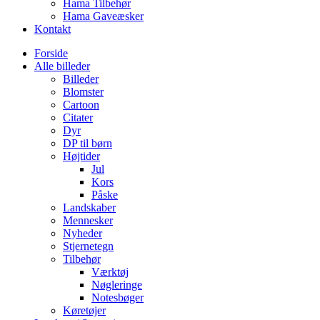
Hama Tilbehør
Hama Gaveæsker
Kontakt
Forside
Alle billeder
Billeder
Blomster
Cartoon
Citater
Dyr
DP til børn
Højtider
Jul
Kors
Påske
Landskaber
Mennesker
Nyheder
Stjernetegn
Tilbehør
Værktøj
Nøgleringe
Notesbøger
Køretøjer