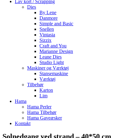
Lav kort / Scrapping
Dies
By Lene
Danmore
Simple and Basic
Snellen
Vintasia
Sizzix
Craft and You
Marianne Design
Leane Dies
Studio Light
Maskiner og Værktøj
Stansemaskine
Værktøj
Tilbehør
Karton
Lim
Hama
Hama Perler
Hama Tilbehør
Hama Gaveæsker
Kontakt
Solnedgang ved strand – 40*50 cm