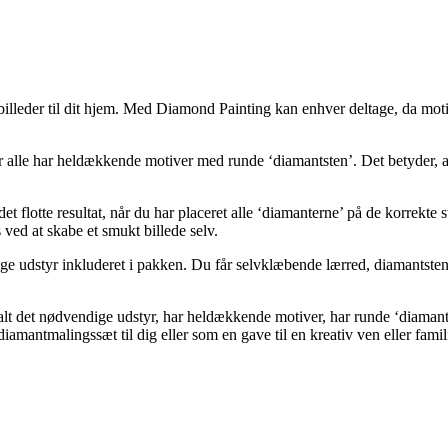
lleder til dit hjem. Med Diamond Painting kan enhver deltage, da motive
lle har heldækkende motiver med runde ‘diamantsten’. Det betyder, at ‘
 flotte resultat, når du har placeret alle ‘diamanterne’ på de korrekte 
 ved at skabe et smukt billede selv.
udstyr inkluderet i pakken. Du får selvklæbende lærred, diamantsten,
 alt det nødvendige udstyr, har heldækkende motiver, har runde ‘diaman
iamantmalingssæt til dig eller som en gave til en kreativ ven eller fam