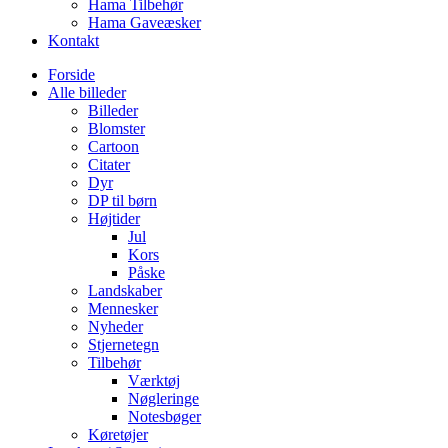
Hama Tilbehør
Hama Gaveæsker
Kontakt
Forside
Alle billeder
Billeder
Blomster
Cartoon
Citater
Dyr
DP til børn
Højtider
Jul
Kors
Påske
Landskaber
Mennesker
Nyheder
Stjernetegn
Tilbehør
Værktøj
Nøgleringe
Notesbøger
Køretøjer