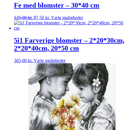
Fe med blomster – 30*40 cm
Den
Den
Dette
125,00
kr.
87,50
kr.
Vælg muligheder
oprindelige
aktuelle
vare
pris
pris
har
var:
er:
flere
125,00 kr..
87,50 kr..
varianter.
5i1 Farverige blomster – 2*20*30cm,
Mulighederne
2*20*40cm, 20*50 cm
kan
vælges
på
Dette
365,00
kr.
Vælg muligheder
varesiden
vare
har
flere
varianter.
Mulighederne
kan
vælges
på
varesiden