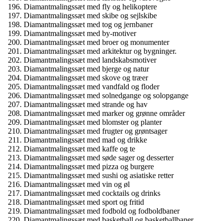
Diamantmalingssæt med fly og helikoptere
Diamantmalingssæt med skibe og sejlskibe
Diamantmalingssæt med tog og jernbaner
Diamantmalingssæt med by-motiver
Diamantmalingssæt med broer og monumenter
Diamantmalingssæt med arkitektur og bygninger.
Diamantmalingssæt med landskabsmotiver
Diamantmalingssæt med bjerge og natur
Diamantmalingssæt med skove og træer
Diamantmalingssæt med vandfald og floder
Diamantmalingssæt med solnedgange og solopgange
Diamantmalingssæt med strande og hav
Diamantmalingssæt med marker og grønne områder
Diamantmalingssæt med blomster og planter
Diamantmalingssæt med frugter og grøntsager
Diamantmalingssæt med mad og drikke
Diamantmalingssæt med kaffe og te
Diamantmalingssæt med søde sager og desserter
Diamantmalingssæt med pizza og burgere
Diamantmalingssæt med sushi og asiatiske retter
Diamantmalingssæt med vin og øl
Diamantmalingssæt med cocktails og drinks
Diamantmalingssæt med sport og fritid
Diamantmalingssæt med fodbold og fodboldbaner
Diamantmalingssæt med basketball og basketballbaner