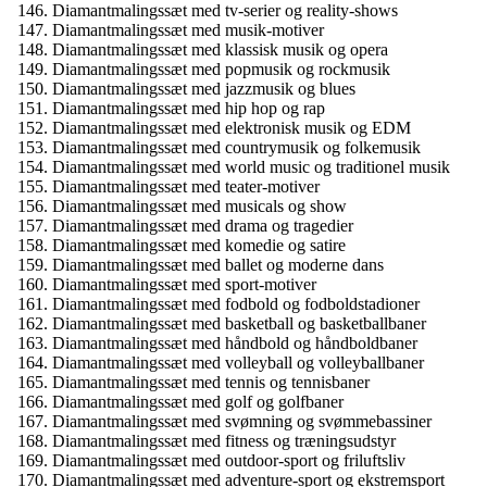
Diamantmalingssæt med tv-serier og reality-shows
Diamantmalingssæt med musik-motiver
Diamantmalingssæt med klassisk musik og opera
Diamantmalingssæt med popmusik og rockmusik
Diamantmalingssæt med jazzmusik og blues
Diamantmalingssæt med hip hop og rap
Diamantmalingssæt med elektronisk musik og EDM
Diamantmalingssæt med countrymusik og folkemusik
Diamantmalingssæt med world music og traditionel musik
Diamantmalingssæt med teater-motiver
Diamantmalingssæt med musicals og show
Diamantmalingssæt med drama og tragedier
Diamantmalingssæt med komedie og satire
Diamantmalingssæt med ballet og moderne dans
Diamantmalingssæt med sport-motiver
Diamantmalingssæt med fodbold og fodboldstadioner
Diamantmalingssæt med basketball og basketballbaner
Diamantmalingssæt med håndbold og håndboldbaner
Diamantmalingssæt med volleyball og volleyballbaner
Diamantmalingssæt med tennis og tennisbaner
Diamantmalingssæt med golf og golfbaner
Diamantmalingssæt med svømning og svømmebassiner
Diamantmalingssæt med fitness og træningsudstyr
Diamantmalingssæt med outdoor-sport og friluftsliv
Diamantmalingssæt med adventure-sport og ekstremsport