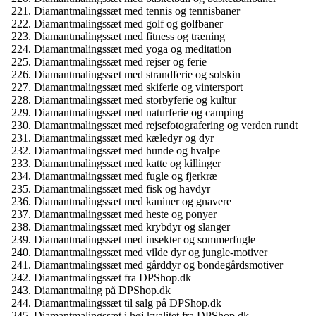
Diamantmalingssæt med tennis og tennisbaner
Diamantmalingssæt med golf og golfbaner
Diamantmalingssæt med fitness og træning
Diamantmalingssæt med yoga og meditation
Diamantmalingssæt med rejser og ferie
Diamantmalingssæt med strandferie og solskin
Diamantmalingssæt med skiferie og vintersport
Diamantmalingssæt med storbyferie og kultur
Diamantmalingssæt med naturferie og camping
Diamantmalingssæt med rejsefotografering og verden rundt
Diamantmalingssæt med kæledyr og dyr
Diamantmalingssæt med hunde og hvalpe
Diamantmalingssæt med katte og killinger
Diamantmalingssæt med fugle og fjerkræ
Diamantmalingssæt med fisk og havdyr
Diamantmalingssæt med kaniner og gnavere
Diamantmalingssæt med heste og ponyer
Diamantmalingssæt med krybdyr og slanger
Diamantmalingssæt med insekter og sommerfugle
Diamantmalingssæt med vilde dyr og jungle-motiver
Diamantmalingssæt med gårddyr og bondegårdsmotiver
Diamantmalingssæt fra DPShop.dk
Diamantmaling på DPShop.dk
Diamantmalingssæt til salg på DPShop.dk
Diamantmalingssæt i høj kvalitet fra DPShop.dk