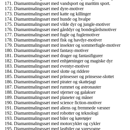
Diamantmalingssæt med vandsport og maritim sport.
Diamantmalingssæt med dyre-motiver
Diamantmalingssæt med katte og killinger
Diamantmalingssæt med hunde og hvalpe
Diamantmalingssæt med vilde dyr og jungle-motiver
Diamantmalingssæt med gårddyr og bondegårdsmotiver
Diamantmalingssæt med fugle og fuglemotiver
Diamantmalingssæt med fisk og havdyr-motiver
Diamantmalingssæt med insekter og sommerfugle-motiver
Diamantmalingssæt med fantasy-motiver
Diamantmalingssæt med drager og fantasifigurer
Diamantmalingssæt med enhjørninger og magiske dyr
Diamantmalingssæt med eventyr-motiver
Diamantmalingssæt med slotte og riddere
Diamantmalingssæt med prinsesser og prinsesse-slottet
Diamantmalingssæt med pirater og skattejagt
Diamantmalingssæt med rummet og astronauter
Diamantmalingssæt med stjerner og galakser
Diamantmalingssæt med planeter og måner
Diamantmalingssæt med science fiction-motiver
Diamantmalingssæt med aliens og fremmede væsner
Diamantmalingssæt med robotter og teknologi
Diamantmalingssæt med biler og køretøjer
Diamantmalingssæt med motorcykler og cykler
Diamantmalingssæt med lastbiler og varevogne