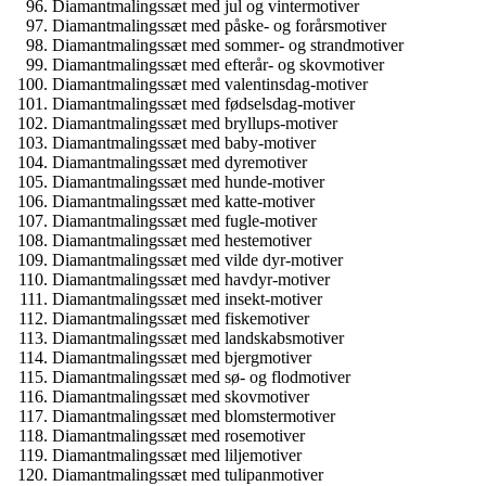
Diamantmalingssæt med jul og vintermotiver
Diamantmalingssæt med påske- og forårsmotiver
Diamantmalingssæt med sommer- og strandmotiver
Diamantmalingssæt med efterår- og skovmotiver
Diamantmalingssæt med valentinsdag-motiver
Diamantmalingssæt med fødselsdag-motiver
Diamantmalingssæt med bryllups-motiver
Diamantmalingssæt med baby-motiver
Diamantmalingssæt med dyremotiver
Diamantmalingssæt med hunde-motiver
Diamantmalingssæt med katte-motiver
Diamantmalingssæt med fugle-motiver
Diamantmalingssæt med hestemotiver
Diamantmalingssæt med vilde dyr-motiver
Diamantmalingssæt med havdyr-motiver
Diamantmalingssæt med insekt-motiver
Diamantmalingssæt med fiskemotiver
Diamantmalingssæt med landskabsmotiver
Diamantmalingssæt med bjergmotiver
Diamantmalingssæt med sø- og flodmotiver
Diamantmalingssæt med skovmotiver
Diamantmalingssæt med blomstermotiver
Diamantmalingssæt med rosemotiver
Diamantmalingssæt med liljemotiver
Diamantmalingssæt med tulipanmotiver