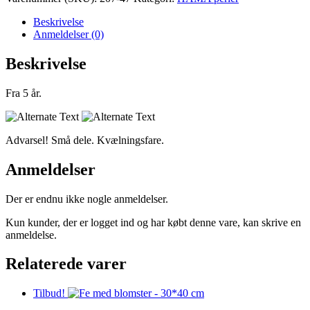
-
1000
Beskrivelse
stk
Anmeldelser (0)
pastel
grøn
Beskrivelse
antal
Fra 5 år.
Advarsel! Små dele. Kvælningsfare.
Anmeldelser
Der er endnu ikke nogle anmeldelser.
Kun kunder, der er logget ind og har købt denne vare, kan skrive en
anmeldelse.
Relaterede varer
Tilbud!