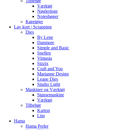
Tilbehør
Værktøj
Nøgleringe
Notesbøger
Køretøjer
Lav kort / Scrapping
Dies
By Lene
Danmore
Simple and Basic
Snellen
Vintasia
Sizzix
Craft and You
Marianne Design
Leane Dies
Studio Light
Maskiner og Værktøj
Stansemaskine
Værktøj
Tilbehør
Karton
Lim
Hama
Hama Perler