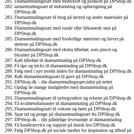
Diamantmalingssæt med motivkort og postkort på DPShop.dk
iamantmalingssæt til indramning og ophængning på
DPShop.dk
Diamantmalingssæt til brug på lærred og andre materialer på
DPShop.dk
Diamantmalingssæt med runde eller firkantede sten på
DPShop.dk
Diamantmalingssæt med forskellige størrelser og farver på
stenene på DPShop.dk
Diamantmalingssæt med ekstra tilbehør, som pincet og
blyanter på DPShop.dk
Køb tilbehør til diamantmaling på DPShop.dk
Få tips og tricks til diamantmaling på DPShop.dk
Følg med i nye trends inden for diamantmaling på DPShop.dk
Køb diamantmalingssæt til gave på DPShop.dk
DPShop.dk – din diamantmalingsspecialist på nettet
Opdag de mange muligheder med diamantmaling på
DPShop.dk
Diamantmalingssæt til nybegyndere og erfarne på DPShop.dk
Få kvalitetsdiamanter til diamantmaling på DPShop.dk
Diamantmalingssæt til voksne og børn på DPShop.dk
Spar tid og penge på diamantmalingssæt fra DPShop.dk
DPShop.dk – din pålidelige leverandør af diamantmaling
Få kundeservice og support på dansk hos DPShop.dk
Følg DPShop.dk på sociale medier for inspiration og tilbud på