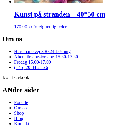
Kunst på stranden – 40*50 cm
Dette
170,00
kr.
Vælg muligheder
vare
har
Om os
flere
varianter.
Haremarksvej 8 8723 Løsning
Mulighederne
Åbent tirsdag-torsdag 15.30-17.30
kan
Fredag 15.00-17.00
vælges
(+45) 20 34 21 26
på
varesiden
Icon-facebook
ANdre sider
Forside
Om os
Shop
Blog
Kontakt