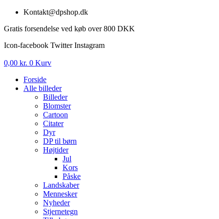
Videre
Kontakt@dpshop.dk
til
Gratis forsendelse ved køb over 800 DKK
indhold
Icon-facebook
Twitter
Instagram
0,00
kr.
0
Kurv
Forside
Alle billeder
Billeder
Blomster
Cartoon
Citater
Dyr
DP til børn
Højtider
Jul
Kors
Påske
Landskaber
Mennesker
Nyheder
Stjernetegn