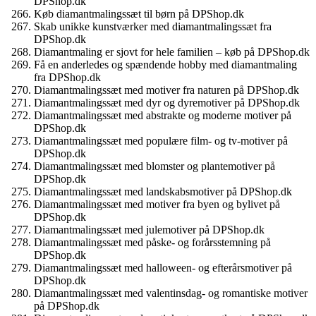
DPShop.dk
Køb diamantmalingssæt til børn på DPShop.dk
Skab unikke kunstværker med diamantmalingssæt fra
DPShop.dk
Diamantmaling er sjovt for hele familien – køb på DPShop.dk
Få en anderledes og spændende hobby med diamantmaling
fra DPShop.dk
Diamantmalingssæt med motiver fra naturen på DPShop.dk
Diamantmalingssæt med dyr og dyremotiver på DPShop.dk
Diamantmalingssæt med abstrakte og moderne motiver på
DPShop.dk
Diamantmalingssæt med populære film- og tv-motiver på
DPShop.dk
Diamantmalingssæt med blomster og plantemotiver på
DPShop.dk
Diamantmalingssæt med landskabsmotiver på DPShop.dk
Diamantmalingssæt med motiver fra byen og bylivet på
DPShop.dk
Diamantmalingssæt med julemotiver på DPShop.dk
Diamantmalingssæt med påske- og forårsstemning på
DPShop.dk
Diamantmalingssæt med halloween- og efterårsmotiver på
DPShop.dk
Diamantmalingssæt med valentinsdag- og romantiske motiver
på DPShop.dk