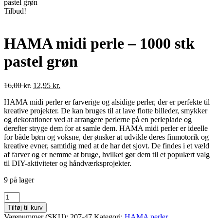
pastel grøn
Tilbud!
HAMA midi perle – 1000 stk
pastel grøn
Den
Den
16,00
kr.
12,95
kr.
oprindelige
aktuelle
HAMA midi perler er farverige og alsidige perler, der er perfekte til
pris
pris
kreative projekter. De kan bruges til at lave flotte billeder, smykker
var:
er:
og dekorationer ved at arrangere perlerne på en perleplade og
16,00 kr..
12,95 kr..
derefter stryge dem for at samle dem. HAMA midi perler er ideelle
for både børn og voksne, der ønsker at udvikle deres finmotorik og
kreative evner, samtidig med at de har det sjovt. De findes i et væld
af farver og er nemme at bruge, hvilket gør dem til et populært valg
til DIY-aktiviteter og håndværksprojekter.
9 på lager
HAMA
midi
Tilføj til kurv
perle
Varenummer (SKU):
207-47
Kategori:
HAMA perler