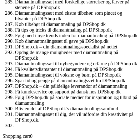
Diamantmalingssæt med forskellige størrelser og farver på
stenene på DPShop.dk
Diamantmalingssæt med ekstra tilbehør, som pincet og
blyanter på DPShop.dk
Køb tilbehør til diamantmaling på DPShop.dk
Få tips og tricks til diamantmaling på DPShop.dk
Følg med i nye trends inden for diamantmaling på DPShop.dk
Køb diamantmalingssæt til gave på DPShop.dk
DPShop.dk – din diamantmalingsspecialist på nettet
Opdag de mange muligheder med diamantmaling på
DPShop.dk
Diamantmalingssæt til nybegyndere og erfarne på DPShop.dk
Få kvalitetsdiamanter til diamantmaling på DPShop.dk
Diamantmalingssæt til voksne og børn på DPShop.dk
Spar tid og penge på diamantmalingssæt fra DPShop.dk
DPShop.dk – din pålidelige leverandør af diamantmaling
Få kundeservice og support på dansk hos DPShop.dk
Følg DPShop.dk på sociale medier for inspiration og tilbud på
diamantmaling
Bliv en del af DPShop.dk’s diamantmalingssamfund
Diamantmalingssæt til dig, der vil udfordre din kreativitet på
DPShop.dk.
Shopping cart
0