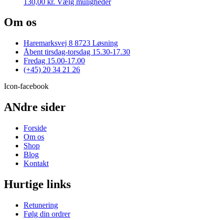
Dette
130,00
kr.
Vælg muligheder
kan
vare
vælges
har
Om os
på
flere
varesiden
varianter.
Haremarksvej 8 8723 Løsning
Mulighederne
Åbent tirsdag-torsdag 15.30-17.30
kan
Fredag 15.00-17.00
vælges
(+45) 20 34 21 26
på
varesiden
Icon-facebook
ANdre sider
Forside
Om os
Shop
Blog
Kontakt
Hurtige links
Retunering
Følg din ordrer