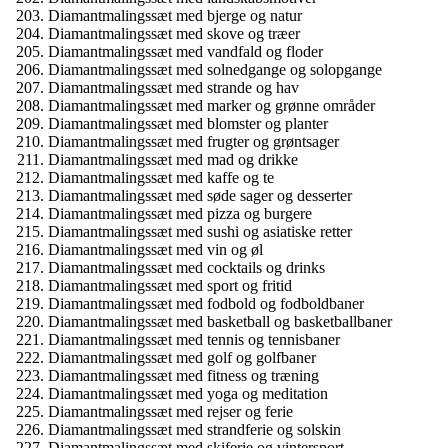
Diamantmalingssæt med bjerge og natur
Diamantmalingssæt med skove og træer
Diamantmalingssæt med vandfald og floder
Diamantmalingssæt med solnedgange og solopgange
Diamantmalingssæt med strande og hav
Diamantmalingssæt med marker og grønne områder
Diamantmalingssæt med blomster og planter
Diamantmalingssæt med frugter og grøntsager
Diamantmalingssæt med mad og drikke
Diamantmalingssæt med kaffe og te
Diamantmalingssæt med søde sager og desserter
Diamantmalingssæt med pizza og burgere
Diamantmalingssæt med sushi og asiatiske retter
Diamantmalingssæt med vin og øl
Diamantmalingssæt med cocktails og drinks
Diamantmalingssæt med sport og fritid
Diamantmalingssæt med fodbold og fodboldbaner
Diamantmalingssæt med basketball og basketballbaner
Diamantmalingssæt med tennis og tennisbaner
Diamantmalingssæt med golf og golfbaner
Diamantmalingssæt med fitness og træning
Diamantmalingssæt med yoga og meditation
Diamantmalingssæt med rejser og ferie
Diamantmalingssæt med strandferie og solskin
Diamantmalingssæt med skiferie og vintersport