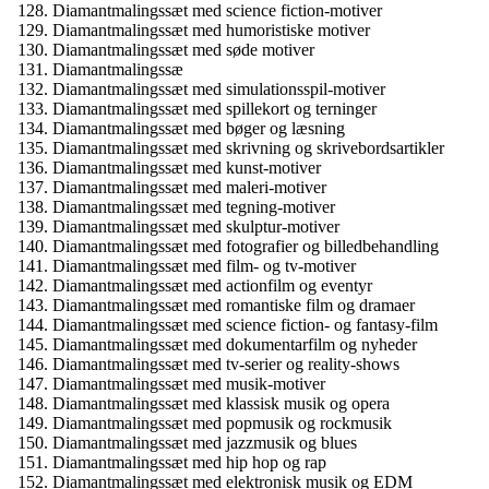
Diamantmalingssæt med science fiction-motiver
Diamantmalingssæt med humoristiske motiver
Diamantmalingssæt med søde motiver
Diamantmalingssæ
Diamantmalingssæt med simulationsspil-motiver
Diamantmalingssæt med spillekort og terninger
Diamantmalingssæt med bøger og læsning
Diamantmalingssæt med skrivning og skrivebordsartikler
Diamantmalingssæt med kunst-motiver
Diamantmalingssæt med maleri-motiver
Diamantmalingssæt med tegning-motiver
Diamantmalingssæt med skulptur-motiver
Diamantmalingssæt med fotografier og billedbehandling
Diamantmalingssæt med film- og tv-motiver
Diamantmalingssæt med actionfilm og eventyr
Diamantmalingssæt med romantiske film og dramaer
Diamantmalingssæt med science fiction- og fantasy-film
Diamantmalingssæt med dokumentarfilm og nyheder
Diamantmalingssæt med tv-serier og reality-shows
Diamantmalingssæt med musik-motiver
Diamantmalingssæt med klassisk musik og opera
Diamantmalingssæt med popmusik og rockmusik
Diamantmalingssæt med jazzmusik og blues
Diamantmalingssæt med hip hop og rap
Diamantmalingssæt med elektronisk musik og EDM