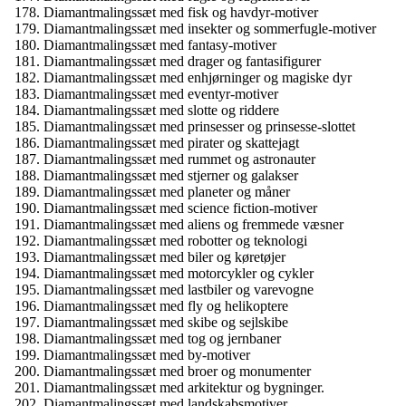
Diamantmalingssæt med fisk og havdyr-motiver
Diamantmalingssæt med insekter og sommerfugle-motiver
Diamantmalingssæt med fantasy-motiver
Diamantmalingssæt med drager og fantasifigurer
Diamantmalingssæt med enhjørninger og magiske dyr
Diamantmalingssæt med eventyr-motiver
Diamantmalingssæt med slotte og riddere
Diamantmalingssæt med prinsesser og prinsesse-slottet
Diamantmalingssæt med pirater og skattejagt
Diamantmalingssæt med rummet og astronauter
Diamantmalingssæt med stjerner og galakser
Diamantmalingssæt med planeter og måner
Diamantmalingssæt med science fiction-motiver
Diamantmalingssæt med aliens og fremmede væsner
Diamantmalingssæt med robotter og teknologi
Diamantmalingssæt med biler og køretøjer
Diamantmalingssæt med motorcykler og cykler
Diamantmalingssæt med lastbiler og varevogne
Diamantmalingssæt med fly og helikoptere
Diamantmalingssæt med skibe og sejlskibe
Diamantmalingssæt med tog og jernbaner
Diamantmalingssæt med by-motiver
Diamantmalingssæt med broer og monumenter
Diamantmalingssæt med arkitektur og bygninger.
Diamantmalingssæt med landskabsmotiver