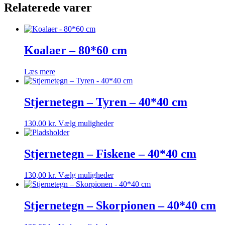
Relaterede varer
Koalaer – 80*60 cm
Læs mere
Stjernetegn – Tyren – 40*40 cm
Dette
130,00
kr.
Vælg muligheder
vare
har
flere
Stjernetegn – Fiskene – 40*40 cm
varianter.
Mulighederne
Dette
130,00
kr.
Vælg muligheder
kan
vare
vælges
har
på
flere
Stjernetegn – Skorpionen – 40*40 cm
varesiden
varianter.
Mulighederne