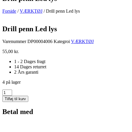
Forside
/
VÆRKTØJ
/ Drill penn Led lys
Drill penn Led lys
Varenummer
DP00004006
Kategroi
VÆRKTØJ
55,00
kr.
1 - 2 Dages fragt
14 Dages returret
2 Års garanti
4 på lager
Drill
penn
Tilføj til kurv
Led
lys
Betal med
antal