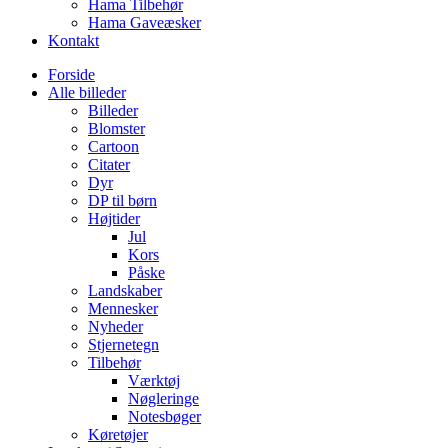
Hama Tilbehør
Hama Gaveæsker
Kontakt
Forside
Alle billeder
Billeder
Blomster
Cartoon
Citater
Dyr
DP til børn
Højtider
Jul
Kors
Påske
Landskaber
Mennesker
Nyheder
Stjernetegn
Tilbehør
Værktøj
Nøgleringe
Notesbøger
Køretøjer