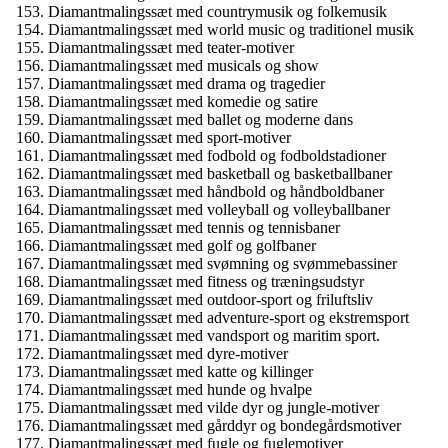
Diamantmalingssæt med countrymusik og folkemusik
Diamantmalingssæt med world music og traditionel musik
Diamantmalingssæt med teater-motiver
Diamantmalingssæt med musicals og show
Diamantmalingssæt med drama og tragedier
Diamantmalingssæt med komedie og satire
Diamantmalingssæt med ballet og moderne dans
Diamantmalingssæt med sport-motiver
Diamantmalingssæt med fodbold og fodboldstadioner
Diamantmalingssæt med basketball og basketballbaner
Diamantmalingssæt med håndbold og håndboldbaner
Diamantmalingssæt med volleyball og volleyballbaner
Diamantmalingssæt med tennis og tennisbaner
Diamantmalingssæt med golf og golfbaner
Diamantmalingssæt med svømning og svømmebassiner
Diamantmalingssæt med fitness og træningsudstyr
Diamantmalingssæt med outdoor-sport og friluftsliv
Diamantmalingssæt med adventure-sport og ekstremsport
Diamantmalingssæt med vandsport og maritim sport.
Diamantmalingssæt med dyre-motiver
Diamantmalingssæt med katte og killinger
Diamantmalingssæt med hunde og hvalpe
Diamantmalingssæt med vilde dyr og jungle-motiver
Diamantmalingssæt med gårddyr og bondegårdsmotiver
Diamantmalingssæt med fugle og fuglemotiver