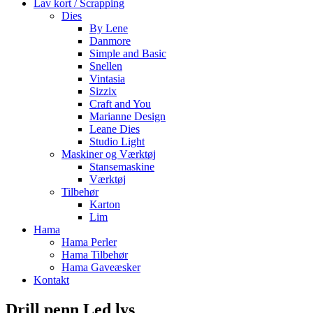
Lav kort / Scrapping
Dies
By Lene
Danmore
Simple and Basic
Snellen
Vintasia
Sizzix
Craft and You
Marianne Design
Leane Dies
Studio Light
Maskiner og Værktøj
Stansemaskine
Værktøj
Tilbehør
Karton
Lim
Hama
Hama Perler
Hama Tilbehør
Hama Gaveæsker
Kontakt
Drill penn Led lys