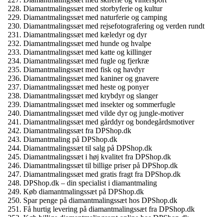
Diamantmalingssæt med storbyferie og kultur
Diamantmalingssæt med naturferie og camping
Diamantmalingssæt med rejsefotografering og verden rundt
Diamantmalingssæt med kæledyr og dyr
Diamantmalingssæt med hunde og hvalpe
Diamantmalingssæt med katte og killinger
Diamantmalingssæt med fugle og fjerkræ
Diamantmalingssæt med fisk og havdyr
Diamantmalingssæt med kaniner og gnavere
Diamantmalingssæt med heste og ponyer
Diamantmalingssæt med krybdyr og slanger
Diamantmalingssæt med insekter og sommerfugle
Diamantmalingssæt med vilde dyr og jungle-motiver
Diamantmalingssæt med gårddyr og bondegårdsmotiver
Diamantmalingssæt fra DPShop.dk
Diamantmaling på DPShop.dk
Diamantmalingssæt til salg på DPShop.dk
Diamantmalingssæt i høj kvalitet fra DPShop.dk
Diamantmalingssæt til billige priser på DPShop.dk
Diamantmalingssæt med gratis fragt fra DPShop.dk
DPShop.dk – din specialist i diamantmaling
Køb diamantmalingssæt på DPShop.dk
Spar penge på diamantmalingssæt hos DPShop.dk
Få hurtig levering på diamantmalingssæt fra DPShop.dk