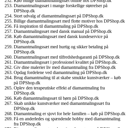
Køb billige diamantmalingssæt online hos DPShop.dk
Diamantmalingssæt i mange forskellige størrelser på
DPShop.dk
Stort udvalg af diamantmalingssæt på DPShop.dk
Billige diamantmalingssæt med flotte motiver hos DPShop.dk
Få inspiration til diamantmaling på DPShop.dk
Diamantmalingssæt med dansk manual på DPShop.dk
Køb diamantmalingssæt med dansk kundeservice på
DPShop.dk
Diamantmalingssæt med hurtig og sikker betaling på
DPShop.dk
Diamantmalingssæt med tilfredshedsgaranti på DPShop.dk
Diamantmalingssæt i professionel kvalitet på DPShop.dk.
Giv dine malerier liv med diamantmaling fra DPShop.dk
Opdag fordelene ved diamantmaling på DPShop.dk
Brug diamantmaling til at skabe smukke kunstværker – køb
på DPShop.dk
Oplev den terapeutiske effekt af diamantmaling fra
DPShop.dk
Køb diamantmalingssæt til børn på DPShop.dk
Skab unikke kunstværker med diamantmalingssæt fra
DPShop.dk
Diamantmaling er sjovt for hele familien – køb på DPShop.dk
Få en anderledes og spændende hobby med diamantmaling
fra DPShop.dk