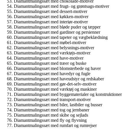
Diamantmalingssæt med chokolade-motiver
Diamantmalingssæt med frugt- og grøntsags-motiver
Diamantmalingssæt med dessert-motiver
Diamantmalingssæt med køkken-motiver
Diamantmalingssæt med interiør-motiver
Diamantmalingssæt med bløde puder og tæpper
Diamantmalingssæt med gardiner og persienner
Diamantmalingssæt med tapeter og vægbeklædning
Diamantmalingssæt med møbel-motiver
Diamantmalingssæt med belysnings-motiver
Diamantmalingssæt med værktøjs-motiver
Diamantmalingssæt med have-motiver
Diamantmalingssæt med træer og buske
Diamantmalingssæt med blomsterbede og haver
Diamantmalingssæt med havedyr og fugle
Diamantmalingssæt med haveudstyr og redskaber
Diamantmalingssæt med gør-det-selv-motiver
Diamantmalingssæt med værktøj og maskiner
Diamantmalingssæt med byggematerialer og konstruktioner
Diamantmalingssæt med transport-motiver
Diamantmalingssæt med biler, lastbiler og busser
Diamantmalingssæt med tog og jernbaner
Diamantmalingssæt med skibe og sejlads
Diamantmalingssæt med fly og flyvning
Diamantmalingssæt med rumfart og rumrejser