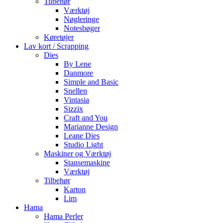
Tilbehør
Værktøj
Nøgleringe
Notesbøger
Køretøjer
Lav kort / Scrapping
Dies
By Lene
Danmore
Simple and Basic
Snellen
Vintasia
Sizzix
Craft and You
Marianne Design
Leane Dies
Studio Light
Maskiner og Værktøj
Stansemaskine
Værktøj
Tilbehør
Karton
Lim
Hama
Hama Perler