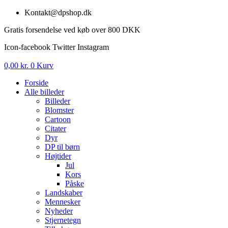
Videre
Kontakt@dpshop.dk
til
Gratis forsendelse ved køb over 800 DKK
indhold
Icon-facebook
Twitter
Instagram
0,00
kr.
0
Kurv
Forside
Alle billeder
Billeder
Blomster
Cartoon
Citater
Dyr
DP til børn
Højtider
Jul
Kors
Påske
Landskaber
Mennesker
Nyheder
Stjernetegn