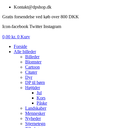
Videre
Kontakt@dpshop.dk
til
Gratis forsendelse ved køb over 800 DKK
indhold
Icon-facebook
Twitter
Instagram
0,00
kr.
0
Kurv
Forside
Alle billeder
Billeder
Blomster
Cartoon
Citater
Dyr
DP til børn
Højtider
Jul
Kors
Påske
Landskaber
Mennesker
Nyheder
Stjernetegn