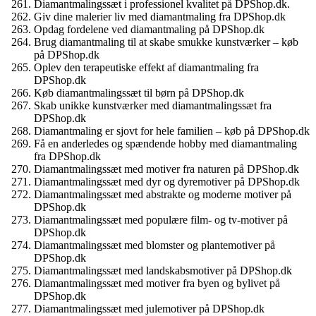
Diamantmalingssæt i professionel kvalitet på DPShop.dk.
Giv dine malerier liv med diamantmaling fra DPShop.dk
Opdag fordelene ved diamantmaling på DPShop.dk
Brug diamantmaling til at skabe smukke kunstværker – køb
på DPShop.dk
Oplev den terapeutiske effekt af diamantmaling fra
DPShop.dk
Køb diamantmalingssæt til børn på DPShop.dk
Skab unikke kunstværker med diamantmalingssæt fra
DPShop.dk
Diamantmaling er sjovt for hele familien – køb på DPShop.dk
Få en anderledes og spændende hobby med diamantmaling
fra DPShop.dk
Diamantmalingssæt med motiver fra naturen på DPShop.dk
Diamantmalingssæt med dyr og dyremotiver på DPShop.dk
Diamantmalingssæt med abstrakte og moderne motiver på
DPShop.dk
Diamantmalingssæt med populære film- og tv-motiver på
DPShop.dk
Diamantmalingssæt med blomster og plantemotiver på
DPShop.dk
Diamantmalingssæt med landskabsmotiver på DPShop.dk
Diamantmalingssæt med motiver fra byen og bylivet på
DPShop.dk
Diamantmalingssæt med julemotiver på DPShop.dk