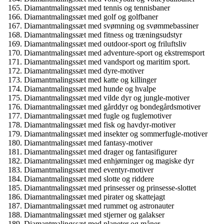
Diamantmalingssæt med tennis og tennisbaner
Diamantmalingssæt med golf og golfbaner
Diamantmalingssæt med svømning og svømmebassiner
Diamantmalingssæt med fitness og træningsudstyr
Diamantmalingssæt med outdoor-sport og friluftsliv
Diamantmalingssæt med adventure-sport og ekstremsport
Diamantmalingssæt med vandsport og maritim sport.
Diamantmalingssæt med dyre-motiver
Diamantmalingssæt med katte og killinger
Diamantmalingssæt med hunde og hvalpe
Diamantmalingssæt med vilde dyr og jungle-motiver
Diamantmalingssæt med gårddyr og bondegårdsmotiver
Diamantmalingssæt med fugle og fuglemotiver
Diamantmalingssæt med fisk og havdyr-motiver
Diamantmalingssæt med insekter og sommerfugle-motiver
Diamantmalingssæt med fantasy-motiver
Diamantmalingssæt med drager og fantasifigurer
Diamantmalingssæt med enhjørninger og magiske dyr
Diamantmalingssæt med eventyr-motiver
Diamantmalingssæt med slotte og riddere
Diamantmalingssæt med prinsesser og prinsesse-slottet
Diamantmalingssæt med pirater og skattejagt
Diamantmalingssæt med rummet og astronauter
Diamantmalingssæt med stjerner og galakser
Diamantmalingssæt med planeter og måner