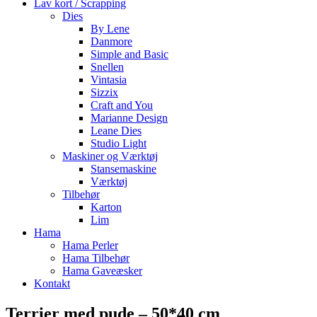
Lav kort / Scrapping
Dies
By Lene
Danmore
Simple and Basic
Snellen
Vintasia
Sizzix
Craft and You
Marianne Design
Leane Dies
Studio Light
Maskiner og Værktøj
Stansemaskine
Værktøj
Tilbehør
Karton
Lim
Hama
Hama Perler
Hama Tilbehør
Hama Gaveæsker
Kontakt
Terrier med pude – 50*40 cm