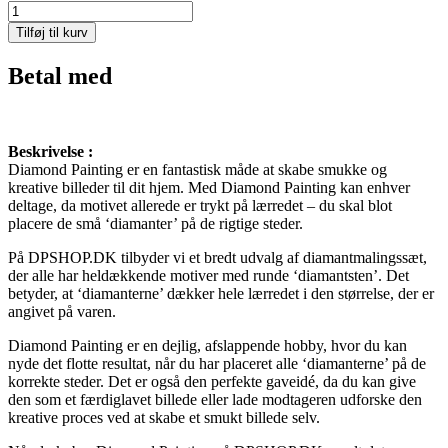
Terrier
med
Tilføj til kurv
pude
-
Betal med
50*40
cm
antal
Beskrivelse :
Diamond Painting er en fantastisk måde at skabe smukke og
kreative billeder til dit hjem. Med Diamond Painting kan enhver
deltage, da motivet allerede er trykt på lærredet – du skal blot
placere de små ‘diamanter’ på de rigtige steder.
På DPSHOP.DK tilbyder vi et bredt udvalg af diamantmalingssæt,
der alle har heldækkende motiver med runde ‘diamantsten’. Det
betyder, at ‘diamanterne’ dækker hele lærredet i den størrelse, der er
angivet på varen.
Diamond Painting er en dejlig, afslappende hobby, hvor du kan
nyde det flotte resultat, når du har placeret alle ‘diamanterne’ på de
korrekte steder. Det er også den perfekte gaveidé, da du kan give
den som et færdiglavet billede eller lade modtageren udforske den
kreative proces ved at skabe et smukt billede selv.