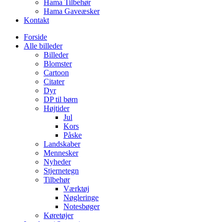
Hama Tilbehør
Hama Gaveæsker
Kontakt
Forside
Alle billeder
Billeder
Blomster
Cartoon
Citater
Dyr
DP til børn
Højtider
Jul
Kors
Påske
Landskaber
Mennesker
Nyheder
Stjernetegn
Tilbehør
Værktøj
Nøgleringe
Notesbøger
Køretøjer