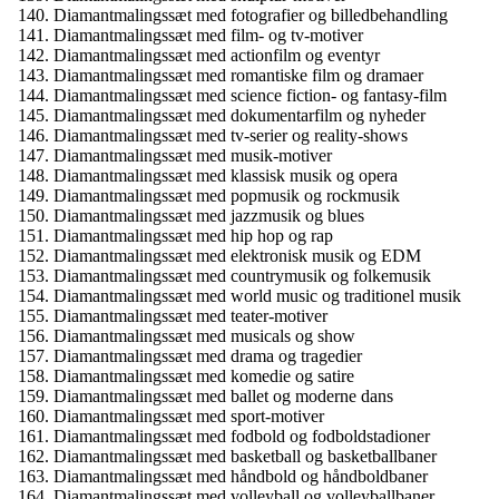
Diamantmalingssæt med fotografier og billedbehandling
Diamantmalingssæt med film- og tv-motiver
Diamantmalingssæt med actionfilm og eventyr
Diamantmalingssæt med romantiske film og dramaer
Diamantmalingssæt med science fiction- og fantasy-film
Diamantmalingssæt med dokumentarfilm og nyheder
Diamantmalingssæt med tv-serier og reality-shows
Diamantmalingssæt med musik-motiver
Diamantmalingssæt med klassisk musik og opera
Diamantmalingssæt med popmusik og rockmusik
Diamantmalingssæt med jazzmusik og blues
Diamantmalingssæt med hip hop og rap
Diamantmalingssæt med elektronisk musik og EDM
Diamantmalingssæt med countrymusik og folkemusik
Diamantmalingssæt med world music og traditionel musik
Diamantmalingssæt med teater-motiver
Diamantmalingssæt med musicals og show
Diamantmalingssæt med drama og tragedier
Diamantmalingssæt med komedie og satire
Diamantmalingssæt med ballet og moderne dans
Diamantmalingssæt med sport-motiver
Diamantmalingssæt med fodbold og fodboldstadioner
Diamantmalingssæt med basketball og basketballbaner
Diamantmalingssæt med håndbold og håndboldbaner
Diamantmalingssæt med volleyball og volleyballbaner