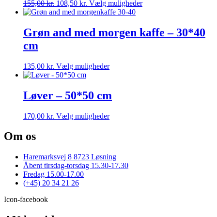
Den
Den
Dette
155,00
kr.
108,50
kr.
Vælg muligheder
kan
oprindelige
aktuelle
vare
vælges
pris
pris
har
på
var:
er:
flere
Grøn and med morgen kaffe – 30*40
varesiden
155,00 kr..
108,50 kr..
varianter.
cm
Mulighederne
kan
vælges
Dette
135,00
kr.
Vælg muligheder
på
vare
varesiden
har
flere
Løver – 50*50 cm
varianter.
Mulighederne
Dette
170,00
kr.
Vælg muligheder
kan
vare
vælges
har
Om os
på
flere
varesiden
varianter.
Haremarksvej 8 8723 Løsning
Mulighederne
Åbent tirsdag-torsdag 15.30-17.30
kan
Fredag 15.00-17.00
vælges
(+45) 20 34 21 26
på
varesiden
Icon-facebook