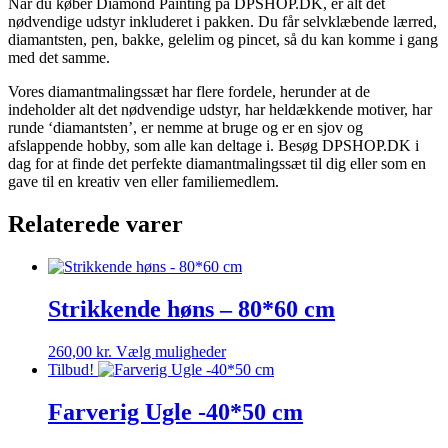
Når du køber Diamond Painting på DPSHOP.DK, er alt det
nødvendige udstyr inkluderet i pakken. Du får selvklæbende lærred,
diamantsten, pen, bakke, gelelim og pincet, så du kan komme i gang
med det samme.
Vores diamantmalingssæt har flere fordele, herunder at de
indeholder alt det nødvendige udstyr, har heldækkende motiver, har
runde ‘diamantsten’, er nemme at bruge og er en sjov og
afslappende hobby, som alle kan deltage i. Besøg DPSHOP.DK i
dag for at finde det perfekte diamantmalingssæt til dig eller som en
gave til en kreativ ven eller familiemedlem.
Relaterede varer
Strikkende høns – 80*60 cm
Dette
260,00
kr.
Vælg muligheder
vare
Tilbud!
har
flere
Farverig Ugle -40*50 cm
varianter.
Mulighederne