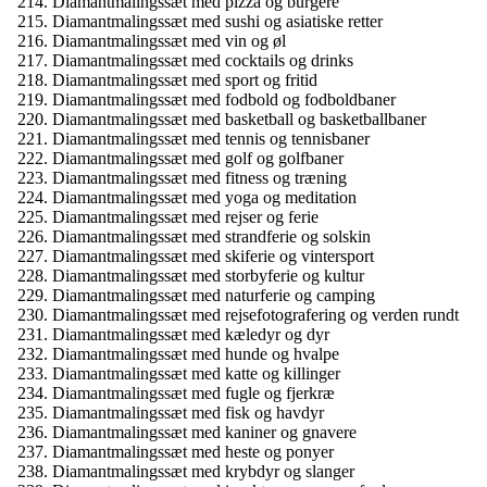
Diamantmalingssæt med pizza og burgere
Diamantmalingssæt med sushi og asiatiske retter
Diamantmalingssæt med vin og øl
Diamantmalingssæt med cocktails og drinks
Diamantmalingssæt med sport og fritid
Diamantmalingssæt med fodbold og fodboldbaner
Diamantmalingssæt med basketball og basketballbaner
Diamantmalingssæt med tennis og tennisbaner
Diamantmalingssæt med golf og golfbaner
Diamantmalingssæt med fitness og træning
Diamantmalingssæt med yoga og meditation
Diamantmalingssæt med rejser og ferie
Diamantmalingssæt med strandferie og solskin
Diamantmalingssæt med skiferie og vintersport
Diamantmalingssæt med storbyferie og kultur
Diamantmalingssæt med naturferie og camping
Diamantmalingssæt med rejsefotografering og verden rundt
Diamantmalingssæt med kæledyr og dyr
Diamantmalingssæt med hunde og hvalpe
Diamantmalingssæt med katte og killinger
Diamantmalingssæt med fugle og fjerkræ
Diamantmalingssæt med fisk og havdyr
Diamantmalingssæt med kaniner og gnavere
Diamantmalingssæt med heste og ponyer
Diamantmalingssæt med krybdyr og slanger