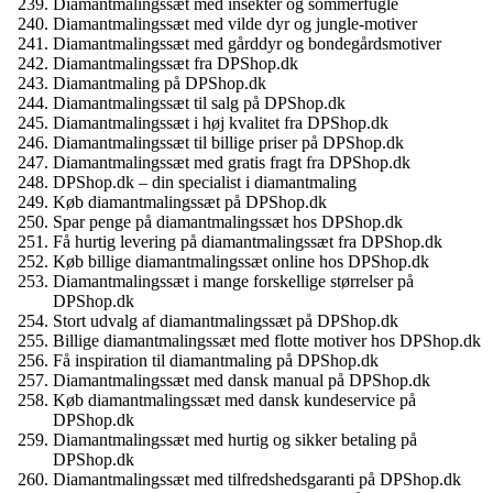
Diamantmalingssæt med insekter og sommerfugle
Diamantmalingssæt med vilde dyr og jungle-motiver
Diamantmalingssæt med gårddyr og bondegårdsmotiver
Diamantmalingssæt fra DPShop.dk
Diamantmaling på DPShop.dk
Diamantmalingssæt til salg på DPShop.dk
Diamantmalingssæt i høj kvalitet fra DPShop.dk
Diamantmalingssæt til billige priser på DPShop.dk
Diamantmalingssæt med gratis fragt fra DPShop.dk
DPShop.dk – din specialist i diamantmaling
Køb diamantmalingssæt på DPShop.dk
Spar penge på diamantmalingssæt hos DPShop.dk
Få hurtig levering på diamantmalingssæt fra DPShop.dk
Køb billige diamantmalingssæt online hos DPShop.dk
Diamantmalingssæt i mange forskellige størrelser på
DPShop.dk
Stort udvalg af diamantmalingssæt på DPShop.dk
Billige diamantmalingssæt med flotte motiver hos DPShop.dk
Få inspiration til diamantmaling på DPShop.dk
Diamantmalingssæt med dansk manual på DPShop.dk
Køb diamantmalingssæt med dansk kundeservice på
DPShop.dk
Diamantmalingssæt med hurtig og sikker betaling på
DPShop.dk
Diamantmalingssæt med tilfredshedsgaranti på DPShop.dk