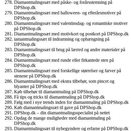
Diamantmalingssæt med påske- og forårsstemning på
DPShop.dk
Diamantmalingssæt med halloween- og efterårsmotiver på
DPShop.dk
Diamantmalingssæt med valentinsdag- og romantiske motiver
på DPShop.dk
Diamantmalingssæt med motivkort og postkort på DPShop.dk
iamantmalingssæt til indramning og ophængning på
DPShop.dk
Diamantmalingssæt til brug på lærred og andre materialer på
DPShop.dk
Diamantmalingssæt med runde eller firkantede sten på
DPShop.dk
Diamantmalingssæt med forskellige størrelser og farver på
stenene på DPShop.dk
Diamantmalingssæt med ekstra tilbehør, som pincet og
blyanter på DPShop.dk
Køb tilbehør til diamantmaling på DPShop.dk
Få tips og tricks til diamantmaling på DPShop.dk
Følg med i nye trends inden for diamantmaling på DPShop.dk
Køb diamantmalingssæt til gave på DPShop.dk
DPShop.dk – din diamantmalingsspecialist på nettet
Opdag de mange muligheder med diamantmaling på
DPShop.dk
Diamantmalingssæt til nybegyndere og erfarne på DPShop.dk