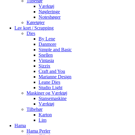
Tilbehør
Værktøj
Nøgleringe
Notesbøger
Køretøjer
Lav kort / Scrapping
Dies
By Lene
Danmore
Simple and Basic
Snellen
Vintasia
Sizzix
Craft and You
Marianne Design
Leane Dies
Studio Light
Maskiner og Værktøj
Stansemaskine
Værktøj
Tilbehør
Karton
Lim
Hama
Hama Perler