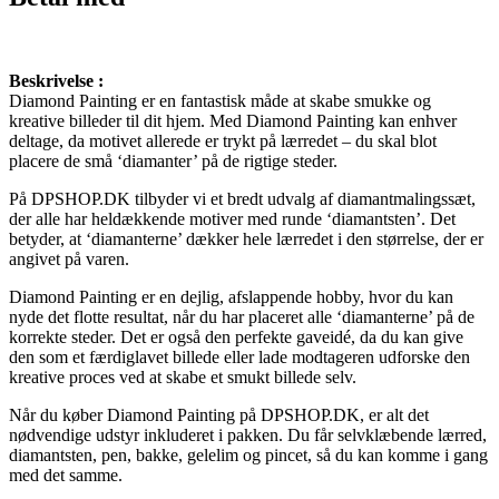
Beskrivelse :
Diamond Painting er en fantastisk måde at skabe smukke og
kreative billeder til dit hjem. Med Diamond Painting kan enhver
deltage, da motivet allerede er trykt på lærredet – du skal blot
placere de små ‘diamanter’ på de rigtige steder.
På DPSHOP.DK tilbyder vi et bredt udvalg af diamantmalingssæt,
der alle har heldækkende motiver med runde ‘diamantsten’. Det
betyder, at ‘diamanterne’ dækker hele lærredet i den størrelse, der er
angivet på varen.
Diamond Painting er en dejlig, afslappende hobby, hvor du kan
nyde det flotte resultat, når du har placeret alle ‘diamanterne’ på de
korrekte steder. Det er også den perfekte gaveidé, da du kan give
den som et færdiglavet billede eller lade modtageren udforske den
kreative proces ved at skabe et smukt billede selv.
Når du køber Diamond Painting på DPSHOP.DK, er alt det
nødvendige udstyr inkluderet i pakken. Du får selvklæbende lærred,
diamantsten, pen, bakke, gelelim og pincet, så du kan komme i gang
med det samme.