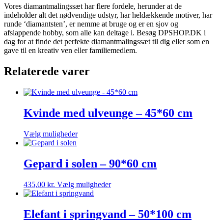
Vores diamantmalingssæt har flere fordele, herunder at de
indeholder alt det nødvendige udstyr, har heldækkende motiver, har
runde ‘diamantsten’, er nemme at bruge og er en sjov og
afslappende hobby, som alle kan deltage i. Besøg DPSHOP.DK i
dag for at finde det perfekte diamantmalingssæt til dig eller som en
gave til en kreativ ven eller familiemedlem.
Relaterede varer
Kvinde med ulveunge – 45*60 cm
Dette
Vælg muligheder
vare
har
flere
Gepard i solen – 90*60 cm
varianter.
Mulighederne
Dette
435,00
kr.
Vælg muligheder
kan
vare
vælges
har
på
flere
Elefant i springvand – 50*100 cm
varesiden
varianter.