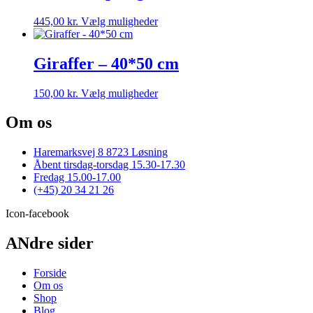
Mulighederne
Dette
445,00
kr.
Vælg muligheder
kan
vare
vælges
har
på
flere
Giraffer – 40*50 cm
varesiden
varianter.
Mulighederne
Dette
150,00
kr.
Vælg muligheder
kan
vare
vælges
har
Om os
på
flere
varesiden
varianter.
Haremarksvej 8 8723 Løsning
Mulighederne
Åbent tirsdag-torsdag 15.30-17.30
kan
Fredag 15.00-17.00
vælges
(+45) 20 34 21 26
på
varesiden
Icon-facebook
ANdre sider
Forside
Om os
Shop
Blog