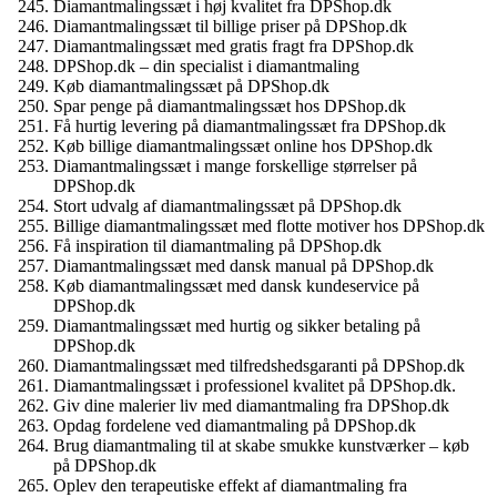
Diamantmalingssæt i høj kvalitet fra DPShop.dk
Diamantmalingssæt til billige priser på DPShop.dk
Diamantmalingssæt med gratis fragt fra DPShop.dk
DPShop.dk – din specialist i diamantmaling
Køb diamantmalingssæt på DPShop.dk
Spar penge på diamantmalingssæt hos DPShop.dk
Få hurtig levering på diamantmalingssæt fra DPShop.dk
Køb billige diamantmalingssæt online hos DPShop.dk
Diamantmalingssæt i mange forskellige størrelser på
DPShop.dk
Stort udvalg af diamantmalingssæt på DPShop.dk
Billige diamantmalingssæt med flotte motiver hos DPShop.dk
Få inspiration til diamantmaling på DPShop.dk
Diamantmalingssæt med dansk manual på DPShop.dk
Køb diamantmalingssæt med dansk kundeservice på
DPShop.dk
Diamantmalingssæt med hurtig og sikker betaling på
DPShop.dk
Diamantmalingssæt med tilfredshedsgaranti på DPShop.dk
Diamantmalingssæt i professionel kvalitet på DPShop.dk.
Giv dine malerier liv med diamantmaling fra DPShop.dk
Opdag fordelene ved diamantmaling på DPShop.dk
Brug diamantmaling til at skabe smukke kunstværker – køb
på DPShop.dk
Oplev den terapeutiske effekt af diamantmaling fra