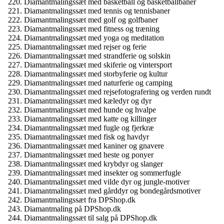
Diamantmalingssæt med basketball og basketballbaner
Diamantmalingssæt med tennis og tennisbaner
Diamantmalingssæt med golf og golfbaner
Diamantmalingssæt med fitness og træning
Diamantmalingssæt med yoga og meditation
Diamantmalingssæt med rejser og ferie
Diamantmalingssæt med strandferie og solskin
Diamantmalingssæt med skiferie og vintersport
Diamantmalingssæt med storbyferie og kultur
Diamantmalingssæt med naturferie og camping
Diamantmalingssæt med rejsefotografering og verden rundt
Diamantmalingssæt med kæledyr og dyr
Diamantmalingssæt med hunde og hvalpe
Diamantmalingssæt med katte og killinger
Diamantmalingssæt med fugle og fjerkræ
Diamantmalingssæt med fisk og havdyr
Diamantmalingssæt med kaniner og gnavere
Diamantmalingssæt med heste og ponyer
Diamantmalingssæt med krybdyr og slanger
Diamantmalingssæt med insekter og sommerfugle
Diamantmalingssæt med vilde dyr og jungle-motiver
Diamantmalingssæt med gårddyr og bondegårdsmotiver
Diamantmalingssæt fra DPShop.dk
Diamantmaling på DPShop.dk
Diamantmalingssæt til salg på DPShop.dk