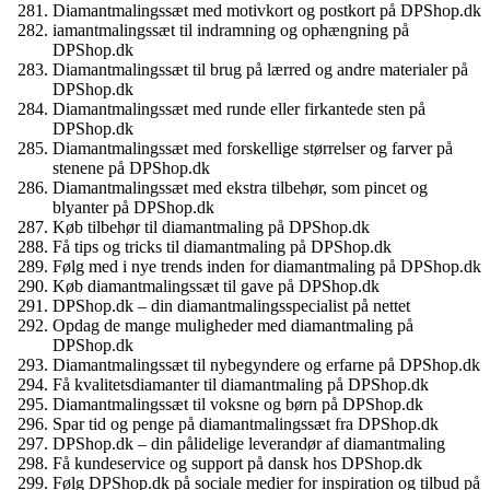
Diamantmalingssæt med motivkort og postkort på DPShop.dk
iamantmalingssæt til indramning og ophængning på
DPShop.dk
Diamantmalingssæt til brug på lærred og andre materialer på
DPShop.dk
Diamantmalingssæt med runde eller firkantede sten på
DPShop.dk
Diamantmalingssæt med forskellige størrelser og farver på
stenene på DPShop.dk
Diamantmalingssæt med ekstra tilbehør, som pincet og
blyanter på DPShop.dk
Køb tilbehør til diamantmaling på DPShop.dk
Få tips og tricks til diamantmaling på DPShop.dk
Følg med i nye trends inden for diamantmaling på DPShop.dk
Køb diamantmalingssæt til gave på DPShop.dk
DPShop.dk – din diamantmalingsspecialist på nettet
Opdag de mange muligheder med diamantmaling på
DPShop.dk
Diamantmalingssæt til nybegyndere og erfarne på DPShop.dk
Få kvalitetsdiamanter til diamantmaling på DPShop.dk
Diamantmalingssæt til voksne og børn på DPShop.dk
Spar tid og penge på diamantmalingssæt fra DPShop.dk
DPShop.dk – din pålidelige leverandør af diamantmaling
Få kundeservice og support på dansk hos DPShop.dk
Følg DPShop.dk på sociale medier for inspiration og tilbud på