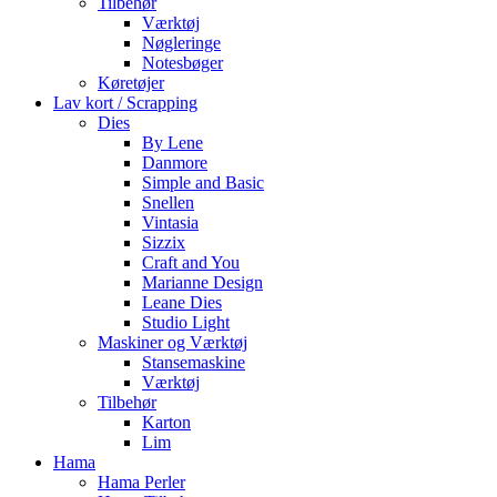
Tilbehør
Værktøj
Nøgleringe
Notesbøger
Køretøjer
Lav kort / Scrapping
Dies
By Lene
Danmore
Simple and Basic
Snellen
Vintasia
Sizzix
Craft and You
Marianne Design
Leane Dies
Studio Light
Maskiner og Værktøj
Stansemaskine
Værktøj
Tilbehør
Karton
Lim
Hama
Hama Perler