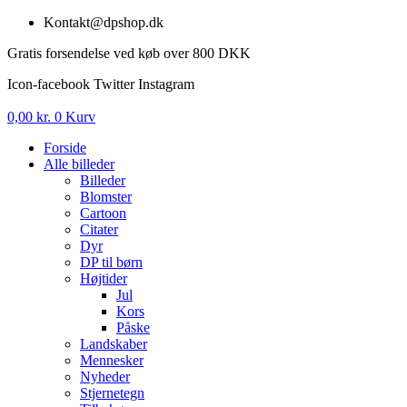
Videre
Kontakt@dpshop.dk
til
Gratis forsendelse ved køb over 800 DKK
indhold
Icon-facebook
Twitter
Instagram
0,00
kr.
0
Kurv
Forside
Alle billeder
Billeder
Blomster
Cartoon
Citater
Dyr
DP til børn
Højtider
Jul
Kors
Påske
Landskaber
Mennesker
Nyheder
Stjernetegn