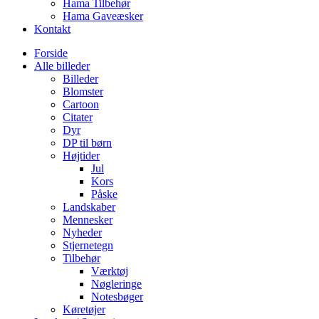
Hama Tilbehør
Hama Gaveæsker
Kontakt
Forside
Alle billeder
Billeder
Blomster
Cartoon
Citater
Dyr
DP til børn
Højtider
Jul
Kors
Påske
Landskaber
Mennesker
Nyheder
Stjernetegn
Tilbehør
Værktøj
Nøgleringe
Notesbøger
Køretøjer