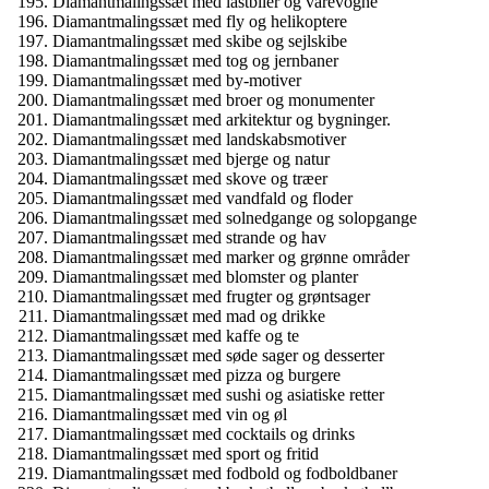
Diamantmalingssæt med lastbiler og varevogne
Diamantmalingssæt med fly og helikoptere
Diamantmalingssæt med skibe og sejlskibe
Diamantmalingssæt med tog og jernbaner
Diamantmalingssæt med by-motiver
Diamantmalingssæt med broer og monumenter
Diamantmalingssæt med arkitektur og bygninger.
Diamantmalingssæt med landskabsmotiver
Diamantmalingssæt med bjerge og natur
Diamantmalingssæt med skove og træer
Diamantmalingssæt med vandfald og floder
Diamantmalingssæt med solnedgange og solopgange
Diamantmalingssæt med strande og hav
Diamantmalingssæt med marker og grønne områder
Diamantmalingssæt med blomster og planter
Diamantmalingssæt med frugter og grøntsager
Diamantmalingssæt med mad og drikke
Diamantmalingssæt med kaffe og te
Diamantmalingssæt med søde sager og desserter
Diamantmalingssæt med pizza og burgere
Diamantmalingssæt med sushi og asiatiske retter
Diamantmalingssæt med vin og øl
Diamantmalingssæt med cocktails og drinks
Diamantmalingssæt med sport og fritid
Diamantmalingssæt med fodbold og fodboldbaner