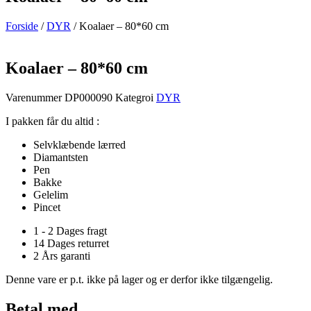
Forside
/
DYR
/ Koalaer – 80*60 cm
Koalaer – 80*60 cm
Varenummer
DP000090
Kategroi
DYR
I pakken får du altid :
Selvklæbende lærred
Diamantsten
Pen
Bakke
Gelelim
Pincet
1 - 2 Dages fragt
14 Dages returret
2 Års garanti
Denne vare er p.t. ikke på lager og er derfor ikke tilgængelig.
Betal med