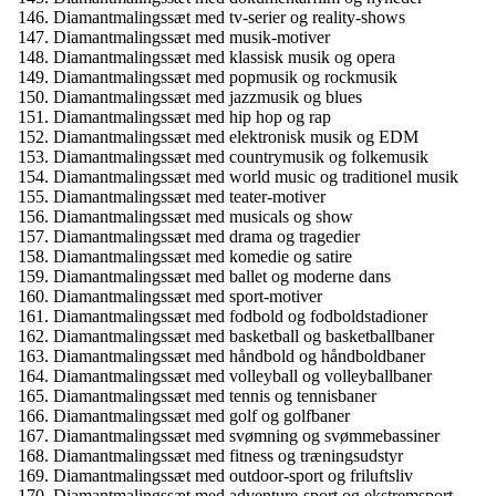
Diamantmalingssæt med tv-serier og reality-shows
Diamantmalingssæt med musik-motiver
Diamantmalingssæt med klassisk musik og opera
Diamantmalingssæt med popmusik og rockmusik
Diamantmalingssæt med jazzmusik og blues
Diamantmalingssæt med hip hop og rap
Diamantmalingssæt med elektronisk musik og EDM
Diamantmalingssæt med countrymusik og folkemusik
Diamantmalingssæt med world music og traditionel musik
Diamantmalingssæt med teater-motiver
Diamantmalingssæt med musicals og show
Diamantmalingssæt med drama og tragedier
Diamantmalingssæt med komedie og satire
Diamantmalingssæt med ballet og moderne dans
Diamantmalingssæt med sport-motiver
Diamantmalingssæt med fodbold og fodboldstadioner
Diamantmalingssæt med basketball og basketballbaner
Diamantmalingssæt med håndbold og håndboldbaner
Diamantmalingssæt med volleyball og volleyballbaner
Diamantmalingssæt med tennis og tennisbaner
Diamantmalingssæt med golf og golfbaner
Diamantmalingssæt med svømning og svømmebassiner
Diamantmalingssæt med fitness og træningsudstyr
Diamantmalingssæt med outdoor-sport og friluftsliv
Diamantmalingssæt med adventure-sport og ekstremsport