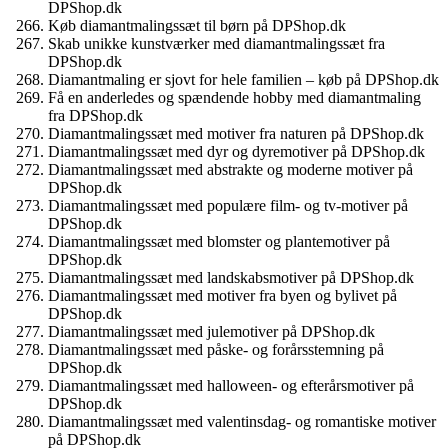
DPShop.dk
Køb diamantmalingssæt til børn på DPShop.dk
Skab unikke kunstværker med diamantmalingssæt fra
DPShop.dk
Diamantmaling er sjovt for hele familien – køb på DPShop.dk
Få en anderledes og spændende hobby med diamantmaling
fra DPShop.dk
Diamantmalingssæt med motiver fra naturen på DPShop.dk
Diamantmalingssæt med dyr og dyremotiver på DPShop.dk
Diamantmalingssæt med abstrakte og moderne motiver på
DPShop.dk
Diamantmalingssæt med populære film- og tv-motiver på
DPShop.dk
Diamantmalingssæt med blomster og plantemotiver på
DPShop.dk
Diamantmalingssæt med landskabsmotiver på DPShop.dk
Diamantmalingssæt med motiver fra byen og bylivet på
DPShop.dk
Diamantmalingssæt med julemotiver på DPShop.dk
Diamantmalingssæt med påske- og forårsstemning på
DPShop.dk
Diamantmalingssæt med halloween- og efterårsmotiver på
DPShop.dk
Diamantmalingssæt med valentinsdag- og romantiske motiver
på DPShop.dk