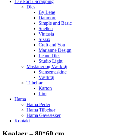
Lav kort / Scrapping
Dies
By Lene
Danmore
Simple and Basic
Snellen
Vintasia
Sizzix
Craft and You
Marianne Design
Leane Dies
Studio Light
Maskiner og Værktøj
Stansemaskine
Værktøj
Tilbehør
Karton
Lim
Hama
Hama Perler
Hama Tilbehør
Hama Gaveæsker
Kontakt
Koalaer – 80*60 cm