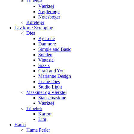
Tilbehør
Værktøj
Nøgleringe
Notesbøger
Køretøjer
Lav kort / Scrapping
Dies
By Lene
Danmore
Simple and Basic
Snellen
Vintasia
Sizzix
Craft and You
Marianne Design
Leane Dies
Studio Light
Maskiner og Værktøj
Stansemaskine
Værktøj
Tilbehør
Karton
Lim
Hama
Hama Perler