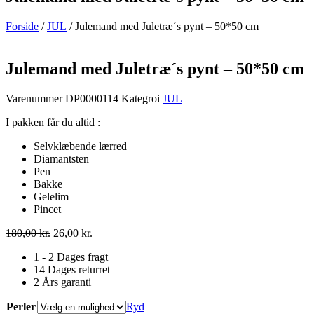
Forside
/
JUL
/ Julemand med Juletræ´s pynt – 50*50 cm
Julemand med Juletræ´s pynt – 50*50 cm
Varenummer
DP0000114
Kategroi
JUL
I pakken får du altid :
Selvklæbende lærred
Diamantsten
Pen
Bakke
Gelelim
Pincet
Den
Den
180,00
kr.
26,00
kr.
oprindelige
aktuelle
1 - 2 Dages fragt
pris
pris
14 Dages returret
var:
er:
2 Års garanti
180,00 kr..
26,00 kr..
Perler
Ryd