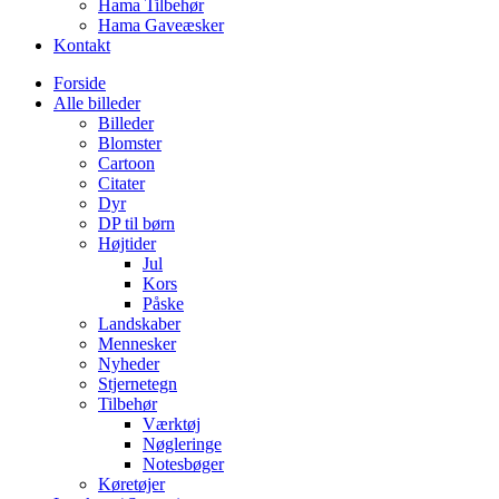
Hama Tilbehør
Hama Gaveæsker
Kontakt
Forside
Alle billeder
Billeder
Blomster
Cartoon
Citater
Dyr
DP til børn
Højtider
Jul
Kors
Påske
Landskaber
Mennesker
Nyheder
Stjernetegn
Tilbehør
Værktøj
Nøgleringe
Notesbøger
Køretøjer