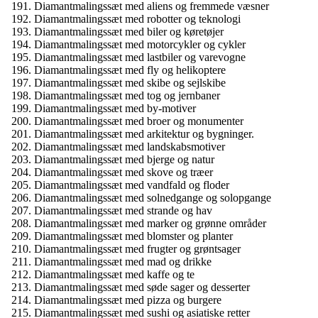
Diamantmalingssæt med aliens og fremmede væsner
Diamantmalingssæt med robotter og teknologi
Diamantmalingssæt med biler og køretøjer
Diamantmalingssæt med motorcykler og cykler
Diamantmalingssæt med lastbiler og varevogne
Diamantmalingssæt med fly og helikoptere
Diamantmalingssæt med skibe og sejlskibe
Diamantmalingssæt med tog og jernbaner
Diamantmalingssæt med by-motiver
Diamantmalingssæt med broer og monumenter
Diamantmalingssæt med arkitektur og bygninger.
Diamantmalingssæt med landskabsmotiver
Diamantmalingssæt med bjerge og natur
Diamantmalingssæt med skove og træer
Diamantmalingssæt med vandfald og floder
Diamantmalingssæt med solnedgange og solopgange
Diamantmalingssæt med strande og hav
Diamantmalingssæt med marker og grønne områder
Diamantmalingssæt med blomster og planter
Diamantmalingssæt med frugter og grøntsager
Diamantmalingssæt med mad og drikke
Diamantmalingssæt med kaffe og te
Diamantmalingssæt med søde sager og desserter
Diamantmalingssæt med pizza og burgere
Diamantmalingssæt med sushi og asiatiske retter