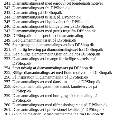
Diamantmalingssæt med gårddyr og bondegårdsmotiver
Diamantmalingssæt fra DPShop.dk
Diamantmaling på DPShop.dk
Diamantmalingssæt til salg på DPShop.dk
Diamantmalingssæt i høj kvalitet fra DPShop.dk
Diamantmalingssæt til billige priser på DPShop.dk
Diamantmalingssæt med gratis fragt fra DPShop.dk
DPShop.dk – din specialist i diamantmaling
Køb diamantmalingssæt på DPShop.dk
Spar penge på diamantmalingssæt hos DPShop.dk
Få hurtig levering på diamantmalingssæt fra DPShop.dk
Køb billige diamantmalingssæt online hos DPShop.dk
Diamantmalingssæt i mange forskellige størrelser på
DPShop.dk
Stort udvalg af diamantmalingssæt på DPShop.dk
Billige diamantmalingssæt med flotte motiver hos DPShop.dk
Få inspiration til diamantmaling på DPShop.dk
Diamantmalingssæt med dansk manual på DPShop.dk
Køb diamantmalingssæt med dansk kundeservice på
DPShop.dk
Diamantmalingssæt med hurtig og sikker betaling på
DPShop.dk
Diamantmalingssæt med tilfredshedsgaranti på DPShop.dk
Diamantmalingssæt i professionel kvalitet på DPShop.dk.
Giv dine malerier liv med diamantmaling fra DPShop.dk