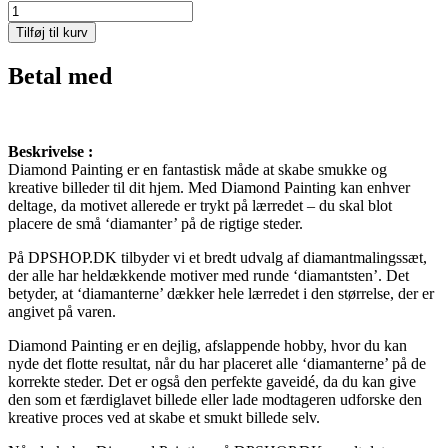
Julemand
med
Tilføj til kurv
Juletræ
´s
Betal med
pynt
-
50*50
cm
Beskrivelse :
antal
Diamond Painting er en fantastisk måde at skabe smukke og
kreative billeder til dit hjem. Med Diamond Painting kan enhver
deltage, da motivet allerede er trykt på lærredet – du skal blot
placere de små ‘diamanter’ på de rigtige steder.
På DPSHOP.DK tilbyder vi et bredt udvalg af diamantmalingssæt,
der alle har heldækkende motiver med runde ‘diamantsten’. Det
betyder, at ‘diamanterne’ dækker hele lærredet i den størrelse, der er
angivet på varen.
Diamond Painting er en dejlig, afslappende hobby, hvor du kan
nyde det flotte resultat, når du har placeret alle ‘diamanterne’ på de
korrekte steder. Det er også den perfekte gaveidé, da du kan give
den som et færdiglavet billede eller lade modtageren udforske den
kreative proces ved at skabe et smukt billede selv.