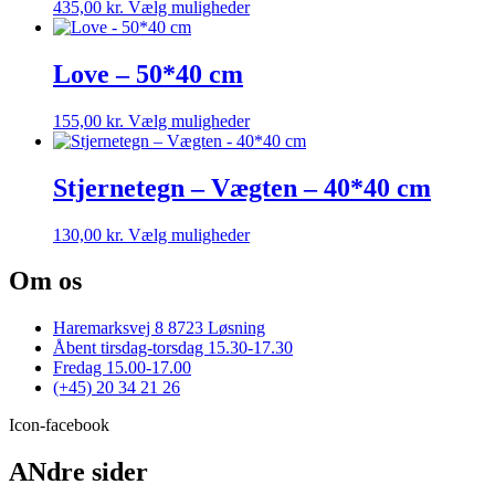
Dette
435,00
kr.
Vælg muligheder
kan
vare
vælges
har
på
flere
Love – 50*40 cm
varesiden
varianter.
Mulighederne
Dette
155,00
kr.
Vælg muligheder
kan
vare
vælges
har
på
flere
Stjernetegn – Vægten – 40*40 cm
varesiden
varianter.
Mulighederne
Dette
130,00
kr.
Vælg muligheder
kan
vare
vælges
har
Om os
på
flere
varesiden
varianter.
Haremarksvej 8 8723 Løsning
Mulighederne
Åbent tirsdag-torsdag 15.30-17.30
kan
Fredag 15.00-17.00
vælges
(+45) 20 34 21 26
på
varesiden
Icon-facebook
ANdre sider