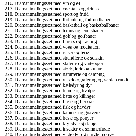
Diamantmalingssæt med vin og øl
Diamantmalingssæt med cocktails og drinks
Diamantmalingssæt med sport og fritid
Diamantmalingssæt med fodbold og fodboldbaner
Diamantmalingssæt med basketball og basketballbaner
Diamantmalingssæt med tennis og tennisbaner
Diamantmalingssæt med golf og golfbaner
Diamantmalingssæt med fitness og træning
Diamantmalingssæt med yoga og meditation
Diamantmalingssæt med rejser og ferie
Diamantmalingssæt med strandferie og solskin
Diamantmalingssæt med skiferie og vintersport
Diamantmalingssæt med storbyferie og kultur
Diamantmalingssæt med naturferie og camping
Diamantmalingssæt med rejsefotografering og verden rundt
Diamantmalingssæt med kæledyr og dyr
Diamantmalingssæt med hunde og hvalpe
Diamantmalingssæt med katte og killinger
Diamantmalingssæt med fugle og fjerkræ
Diamantmalingssæt med fisk og havdyr
Diamantmalingssæt med kaniner og gnavere
Diamantmalingssæt med heste og ponyer
Diamantmalingssæt med krybdyr og slanger
Diamantmalingssæt med insekter og sommerfugle
Diamantmalingssæt med vilde dyr og jungle-motiver