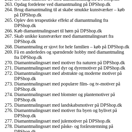
Opdag fordelene ved diamantmaling på DPShop.dk
Brug diamantmaling til at skabe smukke kunstværker – køb
på DPShop.dk
Oplev den terapeutiske effekt af diamantmaling fra
DPShop.dk
Køb diamantmalingssæt til børn på DPShop.dk
Skab unikke kunstværker med diamantmalingssæt fra
DPShop.dk
Diamantmaling er sjovt for hele familien – køb på DPShop.dk
Få en anderledes og spændende hobby med diamantmaling
fra DPShop.dk
Diamantmalingssæt med motiver fra naturen på DPShop.dk
Diamantmalingssæt med dyr og dyremotiver på DPShop.dk
Diamantmalingssæt med abstrakte og moderne motiver på
DPShop.dk
Diamantmalingssæt med populære film- og tv-motiver på
DPShop.dk
Diamantmalingssæt med blomster og plantemotiver på
DPShop.dk
Diamantmalingssæt med landskabsmotiver på DPShop.dk
Diamantmalingssæt med motiver fra byen og bylivet på
DPShop.dk
Diamantmalingssæt med julemotiver på DPShop.dk
Diamantmalingssæt med påske- og forårsstemning på
DPShop.dk