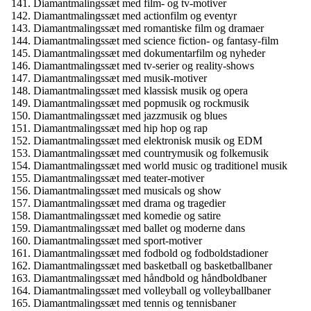
Diamantmalingssæt med film- og tv-motiver
Diamantmalingssæt med actionfilm og eventyr
Diamantmalingssæt med romantiske film og dramaer
Diamantmalingssæt med science fiction- og fantasy-film
Diamantmalingssæt med dokumentarfilm og nyheder
Diamantmalingssæt med tv-serier og reality-shows
Diamantmalingssæt med musik-motiver
Diamantmalingssæt med klassisk musik og opera
Diamantmalingssæt med popmusik og rockmusik
Diamantmalingssæt med jazzmusik og blues
Diamantmalingssæt med hip hop og rap
Diamantmalingssæt med elektronisk musik og EDM
Diamantmalingssæt med countrymusik og folkemusik
Diamantmalingssæt med world music og traditionel musik
Diamantmalingssæt med teater-motiver
Diamantmalingssæt med musicals og show
Diamantmalingssæt med drama og tragedier
Diamantmalingssæt med komedie og satire
Diamantmalingssæt med ballet og moderne dans
Diamantmalingssæt med sport-motiver
Diamantmalingssæt med fodbold og fodboldstadioner
Diamantmalingssæt med basketball og basketballbaner
Diamantmalingssæt med håndbold og håndboldbaner
Diamantmalingssæt med volleyball og volleyballbaner
Diamantmalingssæt med tennis og tennisbaner