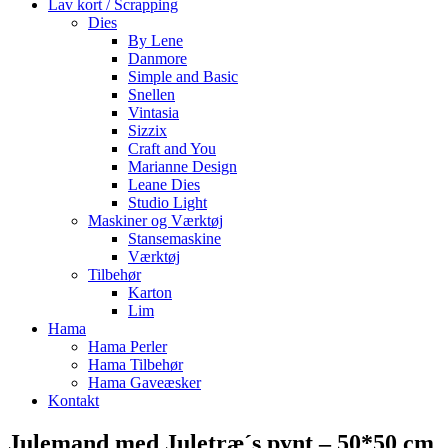
Lav kort / Scrapping
Dies
By Lene
Danmore
Simple and Basic
Snellen
Vintasia
Sizzix
Craft and You
Marianne Design
Leane Dies
Studio Light
Maskiner og Værktøj
Stansemaskine
Værktøj
Tilbehør
Karton
Lim
Hama
Hama Perler
Hama Tilbehør
Hama Gaveæsker
Kontakt
Julemand med Juletræ´s pynt – 50*50 cm