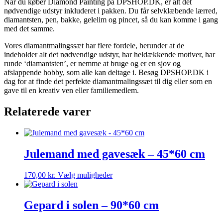
Når du køber Diamond Painting på DPSHOP.DK, er alt det
nødvendige udstyr inkluderet i pakken. Du får selvklæbende lærred,
diamantsten, pen, bakke, gelelim og pincet, så du kan komme i gang
med det samme.
Vores diamantmalingssæt har flere fordele, herunder at de
indeholder alt det nødvendige udstyr, har heldækkende motiver, har
runde ‘diamantsten’, er nemme at bruge og er en sjov og
afslappende hobby, som alle kan deltage i. Besøg DPSHOP.DK i
dag for at finde det perfekte diamantmalingssæt til dig eller som en
gave til en kreativ ven eller familiemedlem.
Relaterede varer
Julemand med gavesæk – 45*60 cm
Dette
170,00
kr.
Vælg muligheder
vare
har
flere
Gepard i solen – 90*60 cm
varianter.
Mulighederne