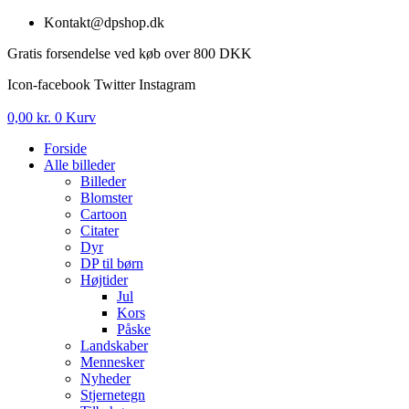
Videre
Kontakt@dpshop.dk
til
Gratis forsendelse ved køb over 800 DKK
indhold
Icon-facebook
Twitter
Instagram
0,00
kr.
0
Kurv
Forside
Alle billeder
Billeder
Blomster
Cartoon
Citater
Dyr
DP til børn
Højtider
Jul
Kors
Påske
Landskaber
Mennesker
Nyheder
Stjernetegn