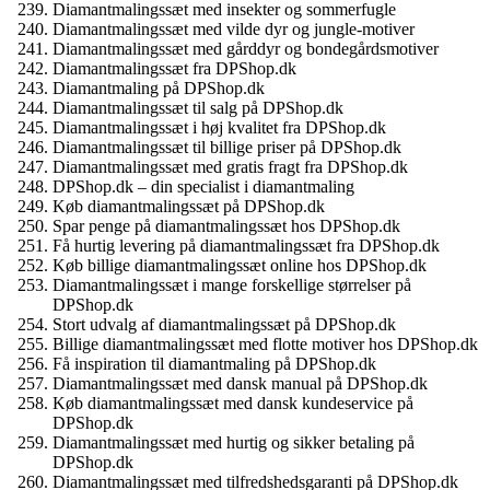
Diamantmalingssæt med insekter og sommerfugle
Diamantmalingssæt med vilde dyr og jungle-motiver
Diamantmalingssæt med gårddyr og bondegårdsmotiver
Diamantmalingssæt fra DPShop.dk
Diamantmaling på DPShop.dk
Diamantmalingssæt til salg på DPShop.dk
Diamantmalingssæt i høj kvalitet fra DPShop.dk
Diamantmalingssæt til billige priser på DPShop.dk
Diamantmalingssæt med gratis fragt fra DPShop.dk
DPShop.dk – din specialist i diamantmaling
Køb diamantmalingssæt på DPShop.dk
Spar penge på diamantmalingssæt hos DPShop.dk
Få hurtig levering på diamantmalingssæt fra DPShop.dk
Køb billige diamantmalingssæt online hos DPShop.dk
Diamantmalingssæt i mange forskellige størrelser på
DPShop.dk
Stort udvalg af diamantmalingssæt på DPShop.dk
Billige diamantmalingssæt med flotte motiver hos DPShop.dk
Få inspiration til diamantmaling på DPShop.dk
Diamantmalingssæt med dansk manual på DPShop.dk
Køb diamantmalingssæt med dansk kundeservice på
DPShop.dk
Diamantmalingssæt med hurtig og sikker betaling på
DPShop.dk
Diamantmalingssæt med tilfredshedsgaranti på DPShop.dk