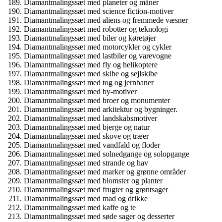
Diamantmalingssæt med planeter og måner
Diamantmalingssæt med science fiction-motiver
Diamantmalingssæt med aliens og fremmede væsner
Diamantmalingssæt med robotter og teknologi
Diamantmalingssæt med biler og køretøjer
Diamantmalingssæt med motorcykler og cykler
Diamantmalingssæt med lastbiler og varevogne
Diamantmalingssæt med fly og helikoptere
Diamantmalingssæt med skibe og sejlskibe
Diamantmalingssæt med tog og jernbaner
Diamantmalingssæt med by-motiver
Diamantmalingssæt med broer og monumenter
Diamantmalingssæt med arkitektur og bygninger.
Diamantmalingssæt med landskabsmotiver
Diamantmalingssæt med bjerge og natur
Diamantmalingssæt med skove og træer
Diamantmalingssæt med vandfald og floder
Diamantmalingssæt med solnedgange og solopgange
Diamantmalingssæt med strande og hav
Diamantmalingssæt med marker og grønne områder
Diamantmalingssæt med blomster og planter
Diamantmalingssæt med frugter og grøntsager
Diamantmalingssæt med mad og drikke
Diamantmalingssæt med kaffe og te
Diamantmalingssæt med søde sager og desserter