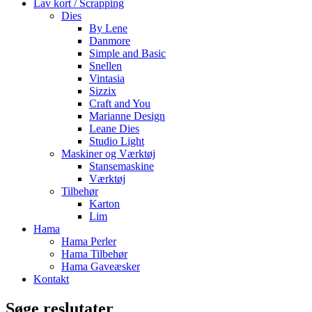
Lav kort / Scrapping
Dies
By Lene
Danmore
Simple and Basic
Snellen
Vintasia
Sizzix
Craft and You
Marianne Design
Leane Dies
Studio Light
Maskiner og Værktøj
Stansemaskine
Værktøj
Tilbehør
Karton
Lim
Hama
Hama Perler
Hama Tilbehør
Hama Gaveæsker
Kontakt
Søge reslutater