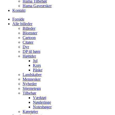
Hama Tilbehør
Hama Gaveæsker
Kontakt
Forside
Alle billeder
Billeder
Blomster
Cartoon
Citater
Dyr
DP til børn
Højtider
Jul
Kors
Påske
Landskaber
Mennesker
Nyheder
Stjernetegn
Tilbehør
Værktøj
Nøgleringe
Notesbøger
Køretøjer