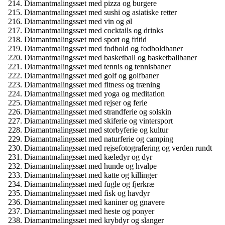
Diamantmalingssæt med pizza og burgere
Diamantmalingssæt med sushi og asiatiske retter
Diamantmalingssæt med vin og øl
Diamantmalingssæt med cocktails og drinks
Diamantmalingssæt med sport og fritid
Diamantmalingssæt med fodbold og fodboldbaner
Diamantmalingssæt med basketball og basketballbaner
Diamantmalingssæt med tennis og tennisbaner
Diamantmalingssæt med golf og golfbaner
Diamantmalingssæt med fitness og træning
Diamantmalingssæt med yoga og meditation
Diamantmalingssæt med rejser og ferie
Diamantmalingssæt med strandferie og solskin
Diamantmalingssæt med skiferie og vintersport
Diamantmalingssæt med storbyferie og kultur
Diamantmalingssæt med naturferie og camping
Diamantmalingssæt med rejsefotografering og verden rundt
Diamantmalingssæt med kæledyr og dyr
Diamantmalingssæt med hunde og hvalpe
Diamantmalingssæt med katte og killinger
Diamantmalingssæt med fugle og fjerkræ
Diamantmalingssæt med fisk og havdyr
Diamantmalingssæt med kaniner og gnavere
Diamantmalingssæt med heste og ponyer
Diamantmalingssæt med krybdyr og slanger