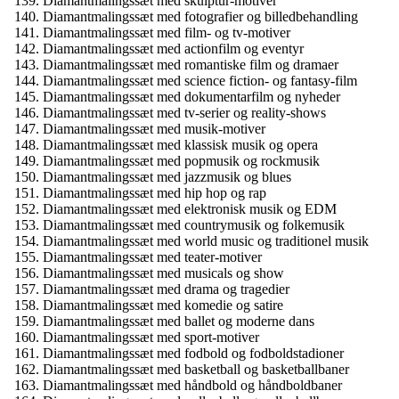
Diamantmalingssæt med skulptur-motiver
Diamantmalingssæt med fotografier og billedbehandling
Diamantmalingssæt med film- og tv-motiver
Diamantmalingssæt med actionfilm og eventyr
Diamantmalingssæt med romantiske film og dramaer
Diamantmalingssæt med science fiction- og fantasy-film
Diamantmalingssæt med dokumentarfilm og nyheder
Diamantmalingssæt med tv-serier og reality-shows
Diamantmalingssæt med musik-motiver
Diamantmalingssæt med klassisk musik og opera
Diamantmalingssæt med popmusik og rockmusik
Diamantmalingssæt med jazzmusik og blues
Diamantmalingssæt med hip hop og rap
Diamantmalingssæt med elektronisk musik og EDM
Diamantmalingssæt med countrymusik og folkemusik
Diamantmalingssæt med world music og traditionel musik
Diamantmalingssæt med teater-motiver
Diamantmalingssæt med musicals og show
Diamantmalingssæt med drama og tragedier
Diamantmalingssæt med komedie og satire
Diamantmalingssæt med ballet og moderne dans
Diamantmalingssæt med sport-motiver
Diamantmalingssæt med fodbold og fodboldstadioner
Diamantmalingssæt med basketball og basketballbaner
Diamantmalingssæt med håndbold og håndboldbaner