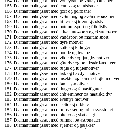
Diamantmalingssæt med volleyball og volleyballbaner
Diamantmalingssæt med tennis og tennisbaner
Diamantmalingssæt med golf og golfbaner
Diamantmalingssæt med svømning og svømmebassiner
Diamantmalingssæt med fitness og træningsudstyr
Diamantmalingssæt med outdoor-sport og friluftsliv
Diamantmalingssæt med adventure-sport og ekstremsport
Diamantmalingssæt med vandsport og maritim sport.
Diamantmalingssæt med dyre-motiver
Diamantmalingssæt med katte og killinger
Diamantmalingssæt med hunde og hvalpe
Diamantmalingssæt med vilde dyr og jungle-motiver
Diamantmalingssæt med gårddyr og bondegårdsmotiver
Diamantmalingssæt med fugle og fuglemotiver
Diamantmalingssæt med fisk og havdyr-motiver
Diamantmalingssæt med insekter og sommerfugle-motiver
Diamantmalingssæt med fantasy-motiver
Diamantmalingssæt med drager og fantasifigurer
Diamantmalingssæt med enhjørninger og magiske dyr
Diamantmalingssæt med eventyr-motiver
Diamantmalingssæt med slotte og riddere
Diamantmalingssæt med prinsesser og prinsesse-slottet
Diamantmalingssæt med pirater og skattejagt
Diamantmalingssæt med rummet og astronauter
Diamantmalingssæt med stjerner og galakser