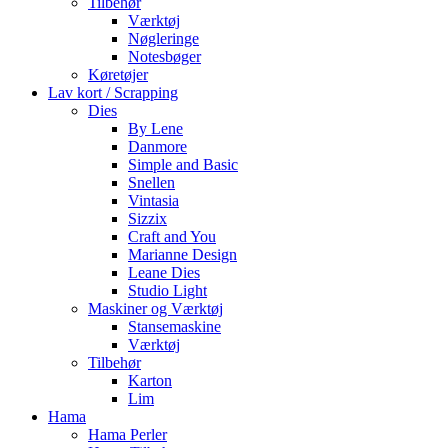
Tilbehør
Værktøj
Nøgleringe
Notesbøger
Køretøjer
Lav kort / Scrapping
Dies
By Lene
Danmore
Simple and Basic
Snellen
Vintasia
Sizzix
Craft and You
Marianne Design
Leane Dies
Studio Light
Maskiner og Værktøj
Stansemaskine
Værktøj
Tilbehør
Karton
Lim
Hama
Hama Perler