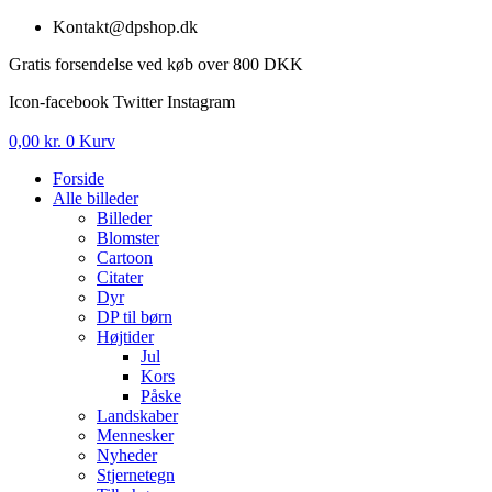
Videre
Kontakt@dpshop.dk
til
Gratis forsendelse ved køb over 800 DKK
indhold
Icon-facebook
Twitter
Instagram
0,00
kr.
0
Kurv
Forside
Alle billeder
Billeder
Blomster
Cartoon
Citater
Dyr
DP til børn
Højtider
Jul
Kors
Påske
Landskaber
Mennesker
Nyheder
Stjernetegn