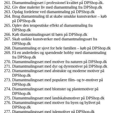
Diamantmalingssæt i professionel kvalitet på DPShop.dk.
Giv dine malerier liv med diamantmaling fra DPShop.dk
Opdag fordelene ved diamantmaling på DPShop.dk
Brug diamantmaling til at skabe smukke kunstværker – køb
på DPShop.dk
Oplev den terapeutiske effekt af diamantmaling fra
DPShop.dk
Køb diamantmalingssæt til børn på DPShop.dk
Skab unikke kunstværker med diamantmalingssæt fra
DPShop.dk
Diamantmaling er sjovt for hele familien – køb på DPShop.dk
Få en anderledes og spændende hobby med diamantmaling
fra DPShop.dk
Diamantmalingssæt med motiver fra naturen på DPShop.dk
Diamantmalingssæt med dyr og dyremotiver på DPShop.dk
Diamantmalingssæt med abstrakte og moderne motiver på
DPShop.dk
Diamantmalingssæt med populære film- og tv-motiver på
DPShop.dk
Diamantmalingssæt med blomster og plantemotiver på
DPShop.dk
Diamantmalingssæt med landskabsmotiver på DPShop.dk
Diamantmalingssæt med motiver fra byen og bylivet på
DPShop.dk
Diamantmalingssæt med julemotiver på DPShop.dk