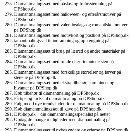
Diamantmalingssæt med påske- og forårsstemning på
DPShop.dk
Diamantmalingssæt med halloween- og efterårsmotiver på
DPShop.dk
Diamantmalingssæt med valentinsdag- og romantiske motiver
på DPShop.dk
Diamantmalingssæt med motivkort og postkort på DPShop.dk
iamantmalingssæt til indramning og ophængning på
DPShop.dk
Diamantmalingssæt til brug på lærred og andre materialer på
DPShop.dk
Diamantmalingssæt med runde eller firkantede sten på
DPShop.dk
Diamantmalingssæt med forskellige størrelser og farver på
stenene på DPShop.dk
Diamantmalingssæt med ekstra tilbehør, som pincet og
blyanter på DPShop.dk
Køb tilbehør til diamantmaling på DPShop.dk
Få tips og tricks til diamantmaling på DPShop.dk
Følg med i nye trends inden for diamantmaling på DPShop.dk
Køb diamantmalingssæt til gave på DPShop.dk
DPShop.dk – din diamantmalingsspecialist på nettet
Opdag de mange muligheder med diamantmaling på
DPShop.dk
Diamantmalingssæt til nybegyndere og erfarne på DPShop.dk