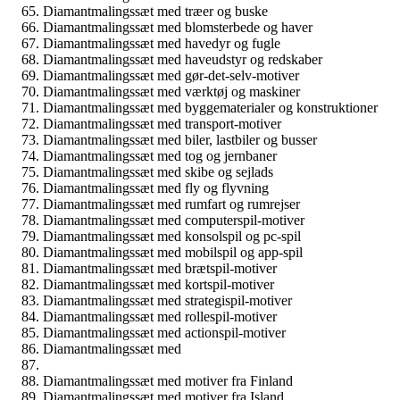
Diamantmalingssæt med træer og buske
Diamantmalingssæt med blomsterbede og haver
Diamantmalingssæt med havedyr og fugle
Diamantmalingssæt med haveudstyr og redskaber
Diamantmalingssæt med gør-det-selv-motiver
Diamantmalingssæt med værktøj og maskiner
Diamantmalingssæt med byggematerialer og konstruktioner
Diamantmalingssæt med transport-motiver
Diamantmalingssæt med biler, lastbiler og busser
Diamantmalingssæt med tog og jernbaner
Diamantmalingssæt med skibe og sejlads
Diamantmalingssæt med fly og flyvning
Diamantmalingssæt med rumfart og rumrejser
Diamantmalingssæt med computerspil-motiver
Diamantmalingssæt med konsolspil og pc-spil
Diamantmalingssæt med mobilspil og app-spil
Diamantmalingssæt med brætspil-motiver
Diamantmalingssæt med kortspil-motiver
Diamantmalingssæt med strategispil-motiver
Diamantmalingssæt med rollespil-motiver
Diamantmalingssæt med actionspil-motiver
Diamantmalingssæt med
Diamantmalingssæt med motiver fra Finland
Diamantmalingssæt med motiver fra Island