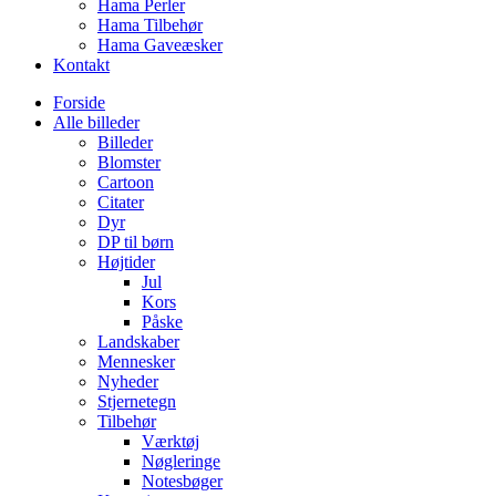
Hama Perler
Hama Tilbehør
Hama Gaveæsker
Kontakt
Forside
Alle billeder
Billeder
Blomster
Cartoon
Citater
Dyr
DP til børn
Højtider
Jul
Kors
Påske
Landskaber
Mennesker
Nyheder
Stjernetegn
Tilbehør
Værktøj
Nøgleringe
Notesbøger