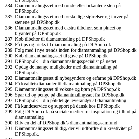
Diamantmalingssæt med runde eller firkantede sten på
DPShop.dk
Diamantmalingssæt med forskellige størrelser og farver på
stenene på DPShop.dk
Diamantmalingssæt med ekstra tilbehør, som pincet og
blyanter på DPShop.dk
Køb tilbehør til diamantmaling på DPShop.dk
Få tips og tricks til diamantmaling på DPShop.dk
Følg med i nye trends inden for diamantmaling på DPShop.dk
Køb diamantmalingssæt til gave på DPShop.dk
DPShop.dk – din diamantmalingsspecialist på nettet
Opdag de mange muligheder med diamantmaling på
DPShop.dk
Diamantmalingssæt til nybegyndere og erfarne på DPShop.dk
Få kvalitetsdiamanter til diamantmaling på DPShop.dk
Diamantmalingssæt til voksne og børn på DPShop.dk
Spar tid og penge på diamantmalingssæt fra DPShop.dk
DPShop.dk – din pålidelige leverandør af diamantmaling
Få kundeservice og support på dansk hos DPShop.dk
Følg DPShop.dk på sociale medier for inspiration og tilbud på
diamantmaling
Bliv en del af DPShop.dk’s diamantmalingssamfund
Diamantmalingssæt til dig, der vil udfordre din kreativitet på
DPShop.dk.