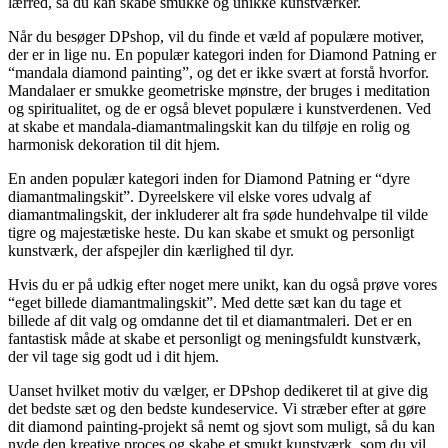
lærred, så du kan skabe smukke og unikke kunstværker.
Når du besøger DPshop, vil du finde et væld af populære motiver,
der er in lige nu. En populær kategori inden for Diamond Patning er
“mandala diamond painting”, og det er ikke svært at forstå hvorfor.
Mandalaer er smukke geometriske mønstre, der bruges i meditation
og spiritualitet, og de er også blevet populære i kunstverdenen. Ved
at skabe et mandala-diamantmalingskit kan du tilføje en rolig og
harmonisk dekoration til dit hjem.
En anden populær kategori inden for Diamond Patning er “dyre
diamantmalingskit”. Dyreelskere vil elske vores udvalg af
diamantmalingskit, der inkluderer alt fra søde hundehvalpe til vilde
tigre og majestætiske heste. Du kan skabe et smukt og personligt
kunstværk, der afspejler din kærlighed til dyr.
Hvis du er på udkig efter noget mere unikt, kan du også prøve vores
“eget billede diamantmalingskit”. Med dette sæt kan du tage et
billede af dit valg og omdanne det til et diamantmaleri. Det er en
fantastisk måde at skabe et personligt og meningsfuldt kunstværk,
der vil tage sig godt ud i dit hjem.
Uanset hvilket motiv du vælger, er DPshop dedikeret til at give dig
det bedste sæt og den bedste kundeservice. Vi stræber efter at gøre
dit diamond painting-projekt så nemt og sjovt som muligt, så du kan
nyde den kreative proces og skabe et smukt kunstværk, som du vil