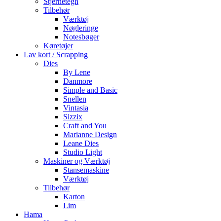
Stjernetegn
Tilbehør
Værktøj
Nøgleringe
Notesbøger
Køretøjer
Lav kort / Scrapping
Dies
By Lene
Danmore
Simple and Basic
Snellen
Vintasia
Sizzix
Craft and You
Marianne Design
Leane Dies
Studio Light
Maskiner og Værktøj
Stansemaskine
Værktøj
Tilbehør
Karton
Lim
Hama