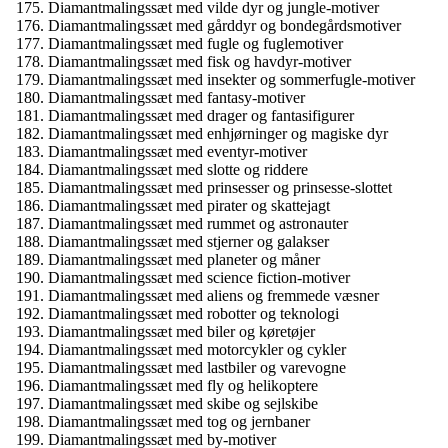
Diamantmalingssæt med vilde dyr og jungle-motiver
Diamantmalingssæt med gårddyr og bondegårdsmotiver
Diamantmalingssæt med fugle og fuglemotiver
Diamantmalingssæt med fisk og havdyr-motiver
Diamantmalingssæt med insekter og sommerfugle-motiver
Diamantmalingssæt med fantasy-motiver
Diamantmalingssæt med drager og fantasifigurer
Diamantmalingssæt med enhjørninger og magiske dyr
Diamantmalingssæt med eventyr-motiver
Diamantmalingssæt med slotte og riddere
Diamantmalingssæt med prinsesser og prinsesse-slottet
Diamantmalingssæt med pirater og skattejagt
Diamantmalingssæt med rummet og astronauter
Diamantmalingssæt med stjerner og galakser
Diamantmalingssæt med planeter og måner
Diamantmalingssæt med science fiction-motiver
Diamantmalingssæt med aliens og fremmede væsner
Diamantmalingssæt med robotter og teknologi
Diamantmalingssæt med biler og køretøjer
Diamantmalingssæt med motorcykler og cykler
Diamantmalingssæt med lastbiler og varevogne
Diamantmalingssæt med fly og helikoptere
Diamantmalingssæt med skibe og sejlskibe
Diamantmalingssæt med tog og jernbaner
Diamantmalingssæt med by-motiver