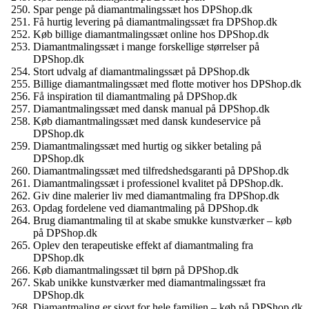
Spar penge på diamantmalingssæt hos DPShop.dk
Få hurtig levering på diamantmalingssæt fra DPShop.dk
Køb billige diamantmalingssæt online hos DPShop.dk
Diamantmalingssæt i mange forskellige størrelser på
DPShop.dk
Stort udvalg af diamantmalingssæt på DPShop.dk
Billige diamantmalingssæt med flotte motiver hos DPShop.dk
Få inspiration til diamantmaling på DPShop.dk
Diamantmalingssæt med dansk manual på DPShop.dk
Køb diamantmalingssæt med dansk kundeservice på
DPShop.dk
Diamantmalingssæt med hurtig og sikker betaling på
DPShop.dk
Diamantmalingssæt med tilfredshedsgaranti på DPShop.dk
Diamantmalingssæt i professionel kvalitet på DPShop.dk.
Giv dine malerier liv med diamantmaling fra DPShop.dk
Opdag fordelene ved diamantmaling på DPShop.dk
Brug diamantmaling til at skabe smukke kunstværker – køb
på DPShop.dk
Oplev den terapeutiske effekt af diamantmaling fra
DPShop.dk
Køb diamantmalingssæt til børn på DPShop.dk
Skab unikke kunstværker med diamantmalingssæt fra
DPShop.dk
Diamantmaling er sjovt for hele familien – køb på DPShop.dk