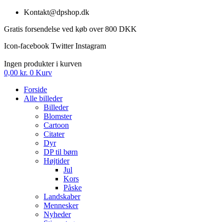
Videre
Kontakt@dpshop.dk
til
Gratis forsendelse ved køb over 800 DKK
indhold
Icon-facebook
Twitter
Instagram
Ingen produkter i kurven
0,00
kr.
0
Kurv
Forside
Alle billeder
Billeder
Blomster
Cartoon
Citater
Dyr
DP til børn
Højtider
Jul
Kors
Påske
Landskaber
Mennesker
Nyheder