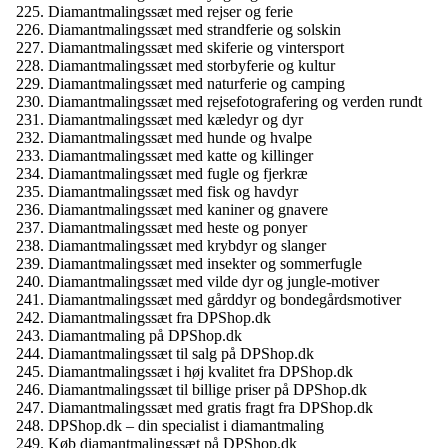
Diamantmalingssæt med rejser og ferie
Diamantmalingssæt med strandferie og solskin
Diamantmalingssæt med skiferie og vintersport
Diamantmalingssæt med storbyferie og kultur
Diamantmalingssæt med naturferie og camping
Diamantmalingssæt med rejsefotografering og verden rundt
Diamantmalingssæt med kæledyr og dyr
Diamantmalingssæt med hunde og hvalpe
Diamantmalingssæt med katte og killinger
Diamantmalingssæt med fugle og fjerkræ
Diamantmalingssæt med fisk og havdyr
Diamantmalingssæt med kaniner og gnavere
Diamantmalingssæt med heste og ponyer
Diamantmalingssæt med krybdyr og slanger
Diamantmalingssæt med insekter og sommerfugle
Diamantmalingssæt med vilde dyr og jungle-motiver
Diamantmalingssæt med gårddyr og bondegårdsmotiver
Diamantmalingssæt fra DPShop.dk
Diamantmaling på DPShop.dk
Diamantmalingssæt til salg på DPShop.dk
Diamantmalingssæt i høj kvalitet fra DPShop.dk
Diamantmalingssæt til billige priser på DPShop.dk
Diamantmalingssæt med gratis fragt fra DPShop.dk
DPShop.dk – din specialist i diamantmaling
Køb diamantmalingssæt på DPShop.dk