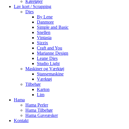
Køretøjer
Lav kort / Scrapping
Dies
By Lene
Danmore
Simple and Basic
Snellen
Vintasia
Sizzix
Craft and You
Marianne Design
Leane Dies
Studio Light
Maskiner og Værktøj
Stansemaskine
Værktøj
Tilbehør
Karton
Lim
Hama
Hama Perler
Hama Tilbehør
Hama Gaveæsker
Kontakt