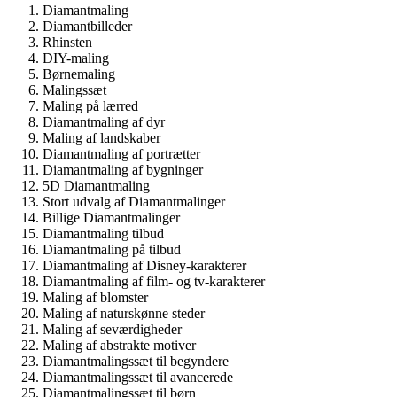
Diamantmaling
Diamantbilleder
Rhinsten
DIY-maling
Børnemaling
Malingssæt
Maling på lærred
Diamantmaling af dyr
Maling af landskaber
Diamantmaling af portrætter
Diamantmaling af bygninger
5D Diamantmaling
Stort udvalg af Diamantmalinger
Billige Diamantmalinger
Diamantmaling tilbud
Diamantmaling på tilbud
Diamantmaling af Disney-karakterer
Diamantmaling af film- og tv-karakterer
Maling af blomster
Maling af naturskønne steder
Maling af seværdigheder
Maling af abstrakte motiver
Diamantmalingssæt til begyndere
Diamantmalingssæt til avancerede
Diamantmalingssæt til børn