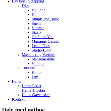
Lav kort / Scrapping
Dies
By Lene
Danmore
Simple and Basic
Snellen
Vintasia
Sizzix
Craft and You
Marianne Design
Leane Dies
Studio Light
Maskiner og Værktøj
Stansemaskine
Værktøj
Tilbehør
Karton
Lim
Hama
Hama Perler
Hama Tilbehør
Hama Gaveæsker
Kontakt
Ugle med nathue