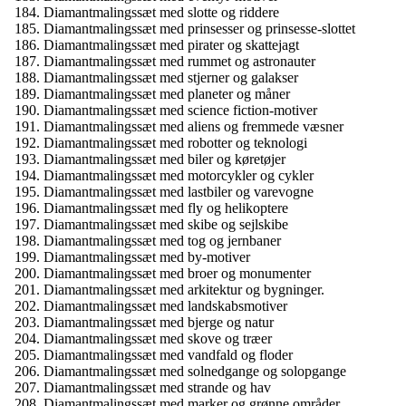
Diamantmalingssæt med slotte og riddere
Diamantmalingssæt med prinsesser og prinsesse-slottet
Diamantmalingssæt med pirater og skattejagt
Diamantmalingssæt med rummet og astronauter
Diamantmalingssæt med stjerner og galakser
Diamantmalingssæt med planeter og måner
Diamantmalingssæt med science fiction-motiver
Diamantmalingssæt med aliens og fremmede væsner
Diamantmalingssæt med robotter og teknologi
Diamantmalingssæt med biler og køretøjer
Diamantmalingssæt med motorcykler og cykler
Diamantmalingssæt med lastbiler og varevogne
Diamantmalingssæt med fly og helikoptere
Diamantmalingssæt med skibe og sejlskibe
Diamantmalingssæt med tog og jernbaner
Diamantmalingssæt med by-motiver
Diamantmalingssæt med broer og monumenter
Diamantmalingssæt med arkitektur og bygninger.
Diamantmalingssæt med landskabsmotiver
Diamantmalingssæt med bjerge og natur
Diamantmalingssæt med skove og træer
Diamantmalingssæt med vandfald og floder
Diamantmalingssæt med solnedgange og solopgange
Diamantmalingssæt med strande og hav
Diamantmalingssæt med marker og grønne områder