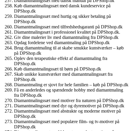
Diamantmalingssæt med dansk manual på DPShop.dk
Køb diamantmalingssæt med dansk kundeservice på
DPShop.dk
Diamantmalingssæt med hurtig og sikker betaling på
DPShop.dk
Diamantmalingssæt med tilfredshedsgaranti på DPShop.dk
Diamantmalingssæt i professionel kvalitet på DPShop.dk.
Giv dine malerier liv med diamantmaling fra DPShop.dk
Opdag fordelene ved diamantmaling på DPShop.dk
Brug diamantmaling til at skabe smukke kunstværker – køb
på DPShop.dk
Oplev den terapeutiske effekt af diamantmaling fra
DPShop.dk
Køb diamantmalingssæt til børn på DPShop.dk
Skab unikke kunstværker med diamantmalingssæt fra
DPShop.dk
Diamantmaling er sjovt for hele familien – køb på DPShop.dk
Få en anderledes og spændende hobby med diamantmaling
fra DPShop.dk
Diamantmalingssæt med motiver fra naturen på DPShop.dk
Diamantmalingssæt med dyr og dyremotiver på DPShop.dk
Diamantmalingssæt med abstrakte og moderne motiver på
DPShop.dk
Diamantmalingssæt med populære film- og tv-motiver på
DPShop.dk