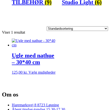
TILBEHØR
(9)
Studio Light
(6)
Viser 1 resultat
Ugle med nathue
– 30*40 cm
Dette
125,00
kr.
Vælg muligheder
vare
har
flere
varianter.
Om os
Mulighederne
kan
vælges
Haremarksvej 8 8723 Løsning
på
Åbent tirsdag-torsdag 15.30-17.30