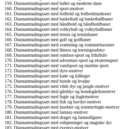
Diamantmalingssæt med ballet og moderne dans
Diamantmalingssæt med sport-motiver
Diamantmalingssæt med fodbold og fodboldstadioner
Diamantmalingssæt med basketball og basketballbaner
Diamantmalingssæt med håndbold og håndboldbaner
Diamantmalingssæt med volleyball og volleyballbaner
Diamantmalingssæt med tennis og tennisbaner
Diamantmalingssæt med golf og golfbaner
Diamantmalingssæt med svømning og svømmebassiner
Diamantmalingssæt med fitness og træningsudstyr
Diamantmalingssæt med outdoor-sport og friluftsliv
Diamantmalingssæt med adventure-sport og ekstremsport
Diamantmalingssæt med vandsport og maritim sport.
Diamantmalingssæt med dyre-motiver
Diamantmalingssæt med katte og killinger
Diamantmalingssæt med hunde og hvalpe
Diamantmalingssæt med vilde dyr og jungle-motiver
Diamantmalingssæt med gårddyr og bondegårdsmotiver
Diamantmalingssæt med fugle og fuglemotiver
Diamantmalingssæt med fisk og havdyr-motiver
Diamantmalingssæt med insekter og sommerfugle-motiver
Diamantmalingssæt med fantasy-motiver
Diamantmalingssæt med drager og fantasifigurer
Diamantmalingssæt med enhjørninger og magiske dyr
Diamantmalingssæt med eventyr-motiver