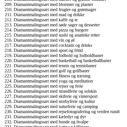
Diamantmalingssæt med blomster og planter
Diamantmalingssæt med frugter og grøntsager
Diamantmalingssæt med mad og drikke
Diamantmalingssæt med kaffe og te
Diamantmalingssæt med søde sager og desserter
Diamantmalingssæt med pizza og burgere
Diamantmalingssæt med sushi og asiatiske retter
Diamantmalingssæt med vin og øl
Diamantmalingssæt med cocktails og drinks
Diamantmalingssæt med sport og fritid
Diamantmalingssæt med fodbold og fodboldbaner
Diamantmalingssæt med basketball og basketballbaner
Diamantmalingssæt med tennis og tennisbaner
Diamantmalingssæt med golf og golfbaner
Diamantmalingssæt med fitness og træning
Diamantmalingssæt med yoga og meditation
Diamantmalingssæt med rejser og ferie
Diamantmalingssæt med strandferie og solskin
Diamantmalingssæt med skiferie og vintersport
Diamantmalingssæt med storbyferie og kultur
Diamantmalingssæt med naturferie og camping
Diamantmalingssæt med rejsefotografering og verden rundt
Diamantmalingssæt med kæledyr og dyr
Diamantmalingssæt med hunde og hvalpe
Diamantmalingssæt med katte og killinger