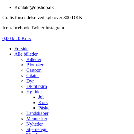
Videre
Kontakt@dpshop.dk
til
Gratis forsendelse ved køb over 800 DKK
indhold
Icon-facebook
Twitter
Instagram
0,00
kr.
0
Kurv
Forside
Alle billeder
Billeder
Blomster
Cartoon
Citater
Dyr
DP til børn
Højtider
Jul
Kors
Påske
Landskaber
Mennesker
Nyheder
Stjernetegn