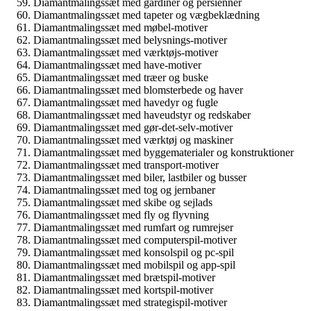
Diamantmalingssæt med gardiner og persienner
Diamantmalingssæt med tapeter og vægbeklædning
Diamantmalingssæt med møbel-motiver
Diamantmalingssæt med belysnings-motiver
Diamantmalingssæt med værktøjs-motiver
Diamantmalingssæt med have-motiver
Diamantmalingssæt med træer og buske
Diamantmalingssæt med blomsterbede og haver
Diamantmalingssæt med havedyr og fugle
Diamantmalingssæt med haveudstyr og redskaber
Diamantmalingssæt med gør-det-selv-motiver
Diamantmalingssæt med værktøj og maskiner
Diamantmalingssæt med byggematerialer og konstruktioner
Diamantmalingssæt med transport-motiver
Diamantmalingssæt med biler, lastbiler og busser
Diamantmalingssæt med tog og jernbaner
Diamantmalingssæt med skibe og sejlads
Diamantmalingssæt med fly og flyvning
Diamantmalingssæt med rumfart og rumrejser
Diamantmalingssæt med computerspil-motiver
Diamantmalingssæt med konsolspil og pc-spil
Diamantmalingssæt med mobilspil og app-spil
Diamantmalingssæt med brætspil-motiver
Diamantmalingssæt med kortspil-motiver
Diamantmalingssæt med strategispil-motiver