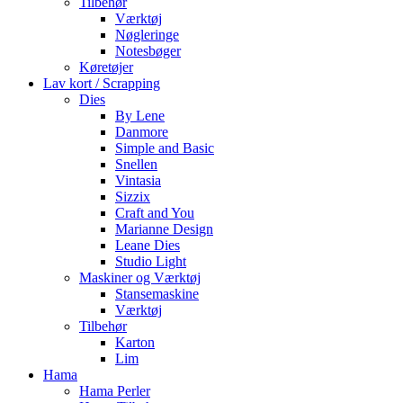
Tilbehør
Værktøj
Nøgleringe
Notesbøger
Køretøjer
Lav kort / Scrapping
Dies
By Lene
Danmore
Simple and Basic
Snellen
Vintasia
Sizzix
Craft and You
Marianne Design
Leane Dies
Studio Light
Maskiner og Værktøj
Stansemaskine
Værktøj
Tilbehør
Karton
Lim
Hama
Hama Perler