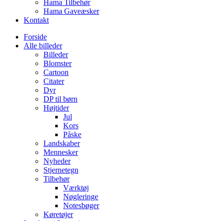
Hama Tilbehør
Hama Gaveæsker
Kontakt
Forside
Alle billeder
Billeder
Blomster
Cartoon
Citater
Dyr
DP til børn
Højtider
Jul
Kors
Påske
Landskaber
Mennesker
Nyheder
Stjernetegn
Tilbehør
Værktøj
Nøgleringe
Notesbøger
Køretøjer