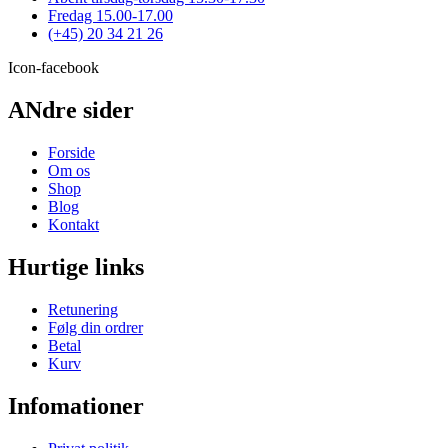
varesiden
Fredag 15.00-17.00
(+45) 20 34 21 26
Icon-facebook
ANdre sider
Forside
Om os
Shop
Blog
Kontakt
Hurtige links
Retunering
Følg din ordrer
Betal
Kurv
Infomationer