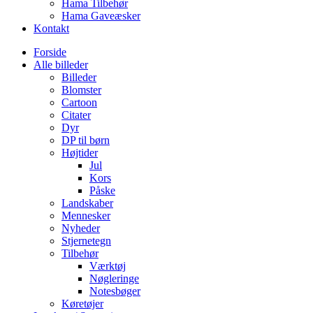
Hama Tilbehør
Hama Gaveæsker
Kontakt
Forside
Alle billeder
Billeder
Blomster
Cartoon
Citater
Dyr
DP til børn
Højtider
Jul
Kors
Påske
Landskaber
Mennesker
Nyheder
Stjernetegn
Tilbehør
Værktøj
Nøgleringe
Notesbøger
Køretøjer