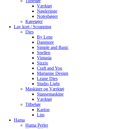
Tilbehør
Værktøj
Nøgleringe
Notesbøger
Køretøjer
Lav kort / Scrapping
Dies
By Lene
Danmore
Simple and Basic
Snellen
Vintasia
Sizzix
Craft and You
Marianne Design
Leane Dies
Studio Light
Maskiner og Værktøj
Stansemaskine
Værktøj
Tilbehør
Karton
Lim
Hama
Hama Perler