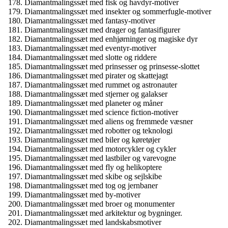
Diamantmalingssæt med fisk og havdyr-motiver
Diamantmalingssæt med insekter og sommerfugle-motiver
Diamantmalingssæt med fantasy-motiver
Diamantmalingssæt med drager og fantasifigurer
Diamantmalingssæt med enhjørninger og magiske dyr
Diamantmalingssæt med eventyr-motiver
Diamantmalingssæt med slotte og riddere
Diamantmalingssæt med prinsesser og prinsesse-slottet
Diamantmalingssæt med pirater og skattejagt
Diamantmalingssæt med rummet og astronauter
Diamantmalingssæt med stjerner og galakser
Diamantmalingssæt med planeter og måner
Diamantmalingssæt med science fiction-motiver
Diamantmalingssæt med aliens og fremmede væsner
Diamantmalingssæt med robotter og teknologi
Diamantmalingssæt med biler og køretøjer
Diamantmalingssæt med motorcykler og cykler
Diamantmalingssæt med lastbiler og varevogne
Diamantmalingssæt med fly og helikoptere
Diamantmalingssæt med skibe og sejlskibe
Diamantmalingssæt med tog og jernbaner
Diamantmalingssæt med by-motiver
Diamantmalingssæt med broer og monumenter
Diamantmalingssæt med arkitektur og bygninger.
Diamantmalingssæt med landskabsmotiver