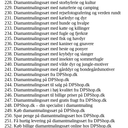
Diamantmalingssæt med storbyferie og kultur
Diamantmalingssæt med naturferie og camping
Diamantmalingssæt med rejsefotografering og verden rundt
Diamantmalingssæt med kæledyr og dyr
Diamantmalingssæt med hunde og hvalpe
Diamantmalingssæt med katte og killinger
Diamantmalingssæt med fugle og fjerkræ
Diamantmalingssæt med fisk og havdyr
Diamantmalingssæt med kaniner og gnavere
Diamantmalingssæt med heste og ponyer
Diamantmalingssæt med krybdyr og slanger
Diamantmalingssæt med insekter og sommerfugle
Diamantmalingssæt med vilde dyr og jungle-motiver
Diamantmalingssæt med gårddyr og bondegårdsmotiver
Diamantmalingssæt fra DPShop.dk
Diamantmaling på DPShop.dk
Diamantmalingssæt til salg på DPShop.dk
Diamantmalingssæt i høj kvalitet fra DPShop.dk
Diamantmalingssæt til billige priser på DPShop.dk
Diamantmalingssæt med gratis fragt fra DPShop.dk
DPShop.dk – din specialist i diamantmaling
Køb diamantmalingssæt på DPShop.dk
Spar penge på diamantmalingssæt hos DPShop.dk
Få hurtig levering på diamantmalingssæt fra DPShop.dk
Køb billige diamantmalingssæt online hos DPShop.dk