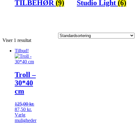
TILBEHØR
(9)
Studio Light
(6)
Viser 1 resultat
Tilbud!
Troll –
30*40
cm
125,00
kr.
Den
Den
87,50
kr.
oprindelige
aktuelle
Vælg
pris
pris
Dette
muligheder
var:
er:
vare
125,00 kr..
87,50 kr..
har
flere