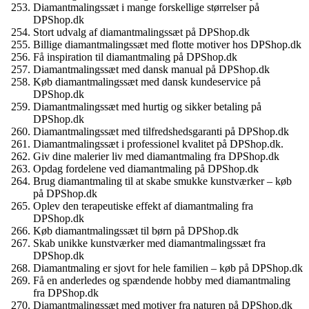
Diamantmalingssæt i mange forskellige størrelser på
DPShop.dk
Stort udvalg af diamantmalingssæt på DPShop.dk
Billige diamantmalingssæt med flotte motiver hos DPShop.dk
Få inspiration til diamantmaling på DPShop.dk
Diamantmalingssæt med dansk manual på DPShop.dk
Køb diamantmalingssæt med dansk kundeservice på
DPShop.dk
Diamantmalingssæt med hurtig og sikker betaling på
DPShop.dk
Diamantmalingssæt med tilfredshedsgaranti på DPShop.dk
Diamantmalingssæt i professionel kvalitet på DPShop.dk.
Giv dine malerier liv med diamantmaling fra DPShop.dk
Opdag fordelene ved diamantmaling på DPShop.dk
Brug diamantmaling til at skabe smukke kunstværker – køb
på DPShop.dk
Oplev den terapeutiske effekt af diamantmaling fra
DPShop.dk
Køb diamantmalingssæt til børn på DPShop.dk
Skab unikke kunstværker med diamantmalingssæt fra
DPShop.dk
Diamantmaling er sjovt for hele familien – køb på DPShop.dk
Få en anderledes og spændende hobby med diamantmaling
fra DPShop.dk
Diamantmalingssæt med motiver fra naturen på DPShop.dk