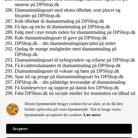
stenene på DPShop.dk
Diamantmalingssæt med ekstra tilbehør, som pincet og
blyanter på DPShop.dk
Køb tilbehør til diamantmaling på DPShop.dk
Få tips og tricks til diamantmaling på DPShop.dk
Følg med i nye trends inden for diamantmaling på DPShop.dk
Køb diamantmalingssæt til gave på DPShop.dk
DPShop.dk – din diamantmalingsspecialist på nettet
Opdag de mange muligheder med diamantmaling på
DPShop.dk
Diamantmalingssæt til nybegyndere og erfarne på DPShop.dk
Få kvalitetsdiamanter til diamantmaling på DPShop.dk
Diamantmalingssæt til voksne og børn på DPShop.dk
Spar tid og penge på diamantmalingssæt fra DPShop.dk
DPShop.dk – din pålidelige leverandør af diamantmaling
Få kundeservice og support på dansk hos DPShop.dk
Følg DPShop.dk på sociale medier for inspiration og tilbud på
diamantmaling
Denne hjemmeside bruger cookies for at sikre, at du får den
Bliv en del af DPShop.dk’s diamantmalingssamfund
bedste oplevelse på vores hjemmeside. Ved at bruge vores
Diamantmalingssæt til dig, der vil udfordre din kreativitet på
hjemmeside accepterer du cookies.
Lær mere
DPShop.dk.
Accptere
Shopping cart
0
Der er ingen produkter i kurven!