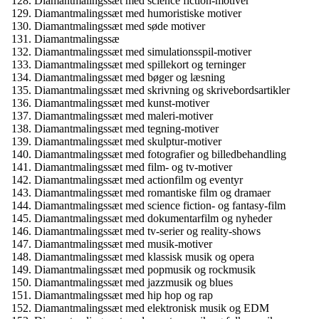
Diamantmalingssæt med science fiction-motiver
Diamantmalingssæt med humoristiske motiver
Diamantmalingssæt med søde motiver
Diamantmalingssæ
Diamantmalingssæt med simulationsspil-motiver
Diamantmalingssæt med spillekort og terninger
Diamantmalingssæt med bøger og læsning
Diamantmalingssæt med skrivning og skrivebordsartikler
Diamantmalingssæt med kunst-motiver
Diamantmalingssæt med maleri-motiver
Diamantmalingssæt med tegning-motiver
Diamantmalingssæt med skulptur-motiver
Diamantmalingssæt med fotografier og billedbehandling
Diamantmalingssæt med film- og tv-motiver
Diamantmalingssæt med actionfilm og eventyr
Diamantmalingssæt med romantiske film og dramaer
Diamantmalingssæt med science fiction- og fantasy-film
Diamantmalingssæt med dokumentarfilm og nyheder
Diamantmalingssæt med tv-serier og reality-shows
Diamantmalingssæt med musik-motiver
Diamantmalingssæt med klassisk musik og opera
Diamantmalingssæt med popmusik og rockmusik
Diamantmalingssæt med jazzmusik og blues
Diamantmalingssæt med hip hop og rap
Diamantmalingssæt med elektronisk musik og EDM