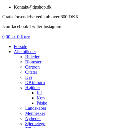
Videre
Kontakt@dpshop.dk
til
Gratis forsendelse ved køb over 800 DKK
indhold
Icon-facebook
Twitter
Instagram
0,00
kr.
0
Kurv
Forside
Alle billeder
Billeder
Blomster
Cartoon
Citater
Dyr
DP til børn
Højtider
Jul
Kors
Påske
Landskaber
Mennesker
Nyheder
Stjernetegn