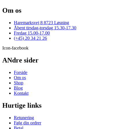
varianter.
Om os
Mulighederne
kan
vælges
Haremarksvej 8 8723 Løsning
på
Åbent tirsdag-torsdag 15.30-17.30
varesiden
Fredag 15.00-17.00
(+45) 20 34 21 26
Icon-facebook
ANdre sider
Forside
Om os
Shop
Blog
Kontakt
Hurtige links
Retunering
Følg din ordrer
Betal