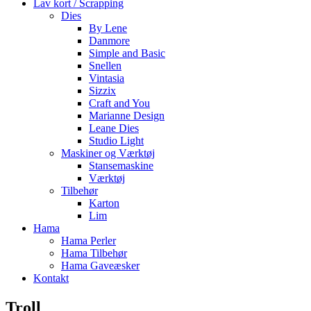
Lav kort / Scrapping
Dies
By Lene
Danmore
Simple and Basic
Snellen
Vintasia
Sizzix
Craft and You
Marianne Design
Leane Dies
Studio Light
Maskiner og Værktøj
Stansemaskine
Værktøj
Tilbehør
Karton
Lim
Hama
Hama Perler
Hama Tilbehør
Hama Gaveæsker
Kontakt
Troll