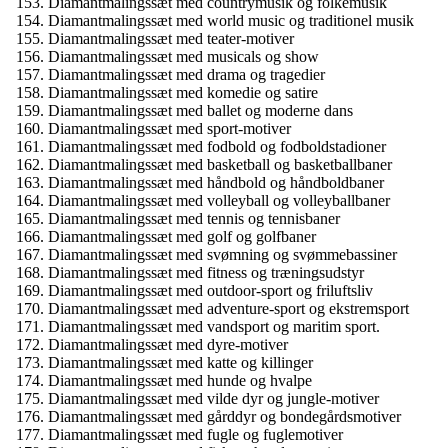
Diamantmalingssæt med countrymusik og folkemusik
Diamantmalingssæt med world music og traditionel musik
Diamantmalingssæt med teater-motiver
Diamantmalingssæt med musicals og show
Diamantmalingssæt med drama og tragedier
Diamantmalingssæt med komedie og satire
Diamantmalingssæt med ballet og moderne dans
Diamantmalingssæt med sport-motiver
Diamantmalingssæt med fodbold og fodboldstadioner
Diamantmalingssæt med basketball og basketballbaner
Diamantmalingssæt med håndbold og håndboldbaner
Diamantmalingssæt med volleyball og volleyballbaner
Diamantmalingssæt med tennis og tennisbaner
Diamantmalingssæt med golf og golfbaner
Diamantmalingssæt med svømning og svømmebassiner
Diamantmalingssæt med fitness og træningsudstyr
Diamantmalingssæt med outdoor-sport og friluftsliv
Diamantmalingssæt med adventure-sport og ekstremsport
Diamantmalingssæt med vandsport og maritim sport.
Diamantmalingssæt med dyre-motiver
Diamantmalingssæt med katte og killinger
Diamantmalingssæt med hunde og hvalpe
Diamantmalingssæt med vilde dyr og jungle-motiver
Diamantmalingssæt med gårddyr og bondegårdsmotiver
Diamantmalingssæt med fugle og fuglemotiver