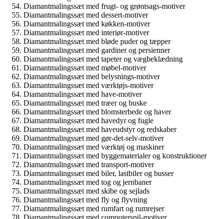
Diamantmalingssæt med frugt- og grøntsags-motiver
Diamantmalingssæt med dessert-motiver
Diamantmalingssæt med køkken-motiver
Diamantmalingssæt med interiør-motiver
Diamantmalingssæt med bløde puder og tæpper
Diamantmalingssæt med gardiner og persienner
Diamantmalingssæt med tapeter og vægbeklædning
Diamantmalingssæt med møbel-motiver
Diamantmalingssæt med belysnings-motiver
Diamantmalingssæt med værktøjs-motiver
Diamantmalingssæt med have-motiver
Diamantmalingssæt med træer og buske
Diamantmalingssæt med blomsterbede og haver
Diamantmalingssæt med havedyr og fugle
Diamantmalingssæt med haveudstyr og redskaber
Diamantmalingssæt med gør-det-selv-motiver
Diamantmalingssæt med værktøj og maskiner
Diamantmalingssæt med byggematerialer og konstruktioner
Diamantmalingssæt med transport-motiver
Diamantmalingssæt med biler, lastbiler og busser
Diamantmalingssæt med tog og jernbaner
Diamantmalingssæt med skibe og sejlads
Diamantmalingssæt med fly og flyvning
Diamantmalingssæt med rumfart og rumrejser
Diamantmalingssæt med computerspil-motiver