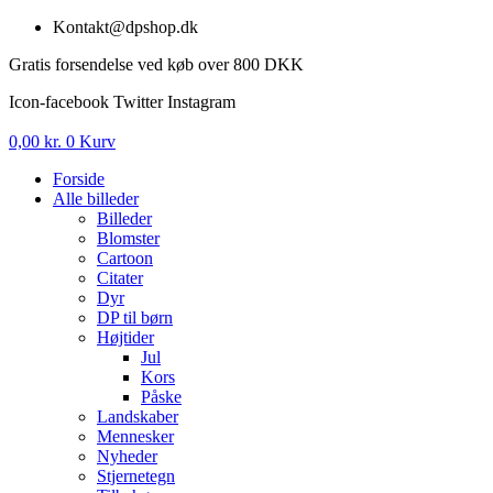
Videre
Kontakt@dpshop.dk
til
Gratis forsendelse ved køb over 800 DKK
indhold
Icon-facebook
Twitter
Instagram
0,00
kr.
0
Kurv
Forside
Alle billeder
Billeder
Blomster
Cartoon
Citater
Dyr
DP til børn
Højtider
Jul
Kors
Påske
Landskaber
Mennesker
Nyheder
Stjernetegn