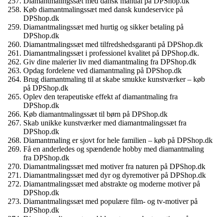
Diamantmalingssæt med dansk manual på DPShop.dk
Køb diamantmalingssæt med dansk kundeservice på
DPShop.dk
Diamantmalingssæt med hurtig og sikker betaling på
DPShop.dk
Diamantmalingssæt med tilfredshedsgaranti på DPShop.dk
Diamantmalingssæt i professionel kvalitet på DPShop.dk.
Giv dine malerier liv med diamantmaling fra DPShop.dk
Opdag fordelene ved diamantmaling på DPShop.dk
Brug diamantmaling til at skabe smukke kunstværker – køb
på DPShop.dk
Oplev den terapeutiske effekt af diamantmaling fra
DPShop.dk
Køb diamantmalingssæt til børn på DPShop.dk
Skab unikke kunstværker med diamantmalingssæt fra
DPShop.dk
Diamantmaling er sjovt for hele familien – køb på DPShop.dk
Få en anderledes og spændende hobby med diamantmaling
fra DPShop.dk
Diamantmalingssæt med motiver fra naturen på DPShop.dk
Diamantmalingssæt med dyr og dyremotiver på DPShop.dk
Diamantmalingssæt med abstrakte og moderne motiver på
DPShop.dk
Diamantmalingssæt med populære film- og tv-motiver på
DPShop.dk