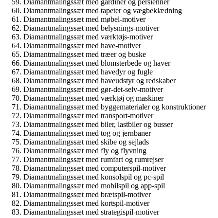
Diamantmalingssæt med gardiner og persienner
Diamantmalingssæt med tapeter og vægbeklædning
Diamantmalingssæt med møbel-motiver
Diamantmalingssæt med belysnings-motiver
Diamantmalingssæt med værktøjs-motiver
Diamantmalingssæt med have-motiver
Diamantmalingssæt med træer og buske
Diamantmalingssæt med blomsterbede og haver
Diamantmalingssæt med havedyr og fugle
Diamantmalingssæt med haveudstyr og redskaber
Diamantmalingssæt med gør-det-selv-motiver
Diamantmalingssæt med værktøj og maskiner
Diamantmalingssæt med byggematerialer og konstruktioner
Diamantmalingssæt med transport-motiver
Diamantmalingssæt med biler, lastbiler og busser
Diamantmalingssæt med tog og jernbaner
Diamantmalingssæt med skibe og sejlads
Diamantmalingssæt med fly og flyvning
Diamantmalingssæt med rumfart og rumrejser
Diamantmalingssæt med computerspil-motiver
Diamantmalingssæt med konsolspil og pc-spil
Diamantmalingssæt med mobilspil og app-spil
Diamantmalingssæt med brætspil-motiver
Diamantmalingssæt med kortspil-motiver
Diamantmalingssæt med strategispil-motiver