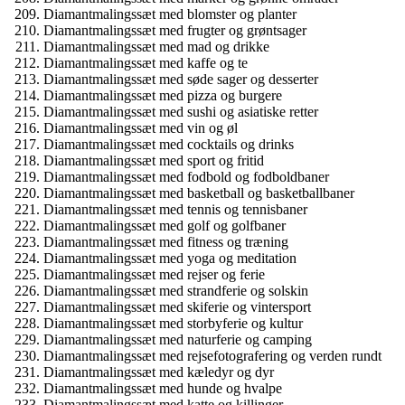
Diamantmalingssæt med blomster og planter
Diamantmalingssæt med frugter og grøntsager
Diamantmalingssæt med mad og drikke
Diamantmalingssæt med kaffe og te
Diamantmalingssæt med søde sager og desserter
Diamantmalingssæt med pizza og burgere
Diamantmalingssæt med sushi og asiatiske retter
Diamantmalingssæt med vin og øl
Diamantmalingssæt med cocktails og drinks
Diamantmalingssæt med sport og fritid
Diamantmalingssæt med fodbold og fodboldbaner
Diamantmalingssæt med basketball og basketballbaner
Diamantmalingssæt med tennis og tennisbaner
Diamantmalingssæt med golf og golfbaner
Diamantmalingssæt med fitness og træning
Diamantmalingssæt med yoga og meditation
Diamantmalingssæt med rejser og ferie
Diamantmalingssæt med strandferie og solskin
Diamantmalingssæt med skiferie og vintersport
Diamantmalingssæt med storbyferie og kultur
Diamantmalingssæt med naturferie og camping
Diamantmalingssæt med rejsefotografering og verden rundt
Diamantmalingssæt med kæledyr og dyr
Diamantmalingssæt med hunde og hvalpe
Diamantmalingssæt med katte og killinger