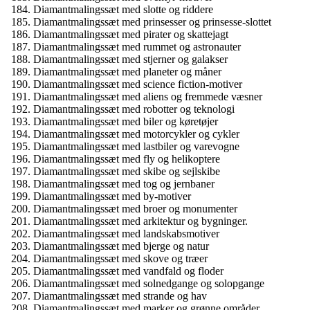
Diamantmalingssæt med slotte og riddere
Diamantmalingssæt med prinsesser og prinsesse-slottet
Diamantmalingssæt med pirater og skattejagt
Diamantmalingssæt med rummet og astronauter
Diamantmalingssæt med stjerner og galakser
Diamantmalingssæt med planeter og måner
Diamantmalingssæt med science fiction-motiver
Diamantmalingssæt med aliens og fremmede væsner
Diamantmalingssæt med robotter og teknologi
Diamantmalingssæt med biler og køretøjer
Diamantmalingssæt med motorcykler og cykler
Diamantmalingssæt med lastbiler og varevogne
Diamantmalingssæt med fly og helikoptere
Diamantmalingssæt med skibe og sejlskibe
Diamantmalingssæt med tog og jernbaner
Diamantmalingssæt med by-motiver
Diamantmalingssæt med broer og monumenter
Diamantmalingssæt med arkitektur og bygninger.
Diamantmalingssæt med landskabsmotiver
Diamantmalingssæt med bjerge og natur
Diamantmalingssæt med skove og træer
Diamantmalingssæt med vandfald og floder
Diamantmalingssæt med solnedgange og solopgange
Diamantmalingssæt med strande og hav
Diamantmalingssæt med marker og grønne områder