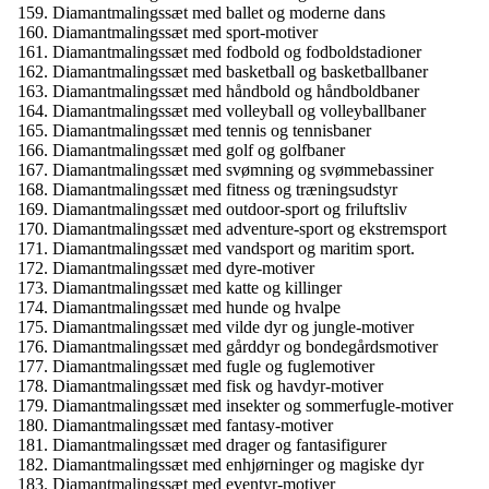
Diamantmalingssæt med ballet og moderne dans
Diamantmalingssæt med sport-motiver
Diamantmalingssæt med fodbold og fodboldstadioner
Diamantmalingssæt med basketball og basketballbaner
Diamantmalingssæt med håndbold og håndboldbaner
Diamantmalingssæt med volleyball og volleyballbaner
Diamantmalingssæt med tennis og tennisbaner
Diamantmalingssæt med golf og golfbaner
Diamantmalingssæt med svømning og svømmebassiner
Diamantmalingssæt med fitness og træningsudstyr
Diamantmalingssæt med outdoor-sport og friluftsliv
Diamantmalingssæt med adventure-sport og ekstremsport
Diamantmalingssæt med vandsport og maritim sport.
Diamantmalingssæt med dyre-motiver
Diamantmalingssæt med katte og killinger
Diamantmalingssæt med hunde og hvalpe
Diamantmalingssæt med vilde dyr og jungle-motiver
Diamantmalingssæt med gårddyr og bondegårdsmotiver
Diamantmalingssæt med fugle og fuglemotiver
Diamantmalingssæt med fisk og havdyr-motiver
Diamantmalingssæt med insekter og sommerfugle-motiver
Diamantmalingssæt med fantasy-motiver
Diamantmalingssæt med drager og fantasifigurer
Diamantmalingssæt med enhjørninger og magiske dyr
Diamantmalingssæt med eventyr-motiver