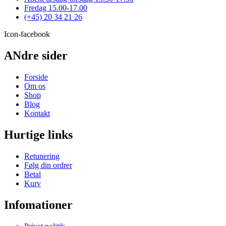
varesiden
Fredag 15.00-17.00
(+45) 20 34 21 26
Icon-facebook
ANdre sider
Forside
Om os
Shop
Blog
Kontakt
Hurtige links
Retunering
Følg din ordrer
Betal
Kurv
Infomationer