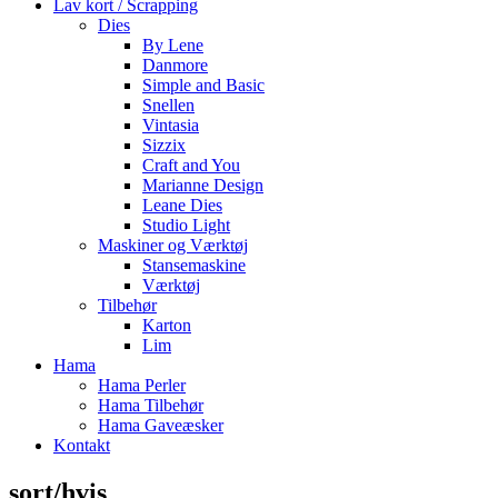
Lav kort / Scrapping
Dies
By Lene
Danmore
Simple and Basic
Snellen
Vintasia
Sizzix
Craft and You
Marianne Design
Leane Dies
Studio Light
Maskiner og Værktøj
Stansemaskine
Værktøj
Tilbehør
Karton
Lim
Hama
Hama Perler
Hama Tilbehør
Hama Gaveæsker
Kontakt
sort/hvis