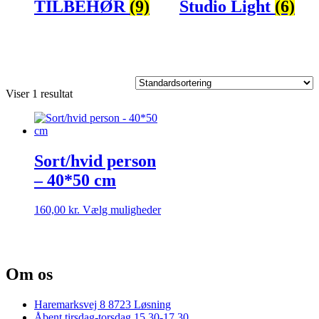
TILBEHØR
(9)
Studio Light
(6)
Viser 1 resultat
Sort/hvid person
– 40*50 cm
Dette
160,00
kr.
Vælg muligheder
vare
har
flere
varianter.
Om os
Mulighederne
kan
vælges
Haremarksvej 8 8723 Løsning
på
Åbent tirsdag-torsdag 15.30-17.30