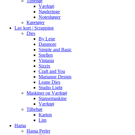
Tilbehør
Værktøj
Nøgleringe
Notesbøger
Køretøjer
Lav kort / Scrapping
Dies
By Lene
Danmore
Simple and Basic
Snellen
Vintasia
Sizzix
Craft and You
Marianne Design
Leane Dies
Studio Light
Maskiner og Værktøj
Stansemaskine
Værktøj
Tilbehør
Karton
Lim
Hama
Hama Perler