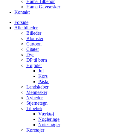
Hama Tilbehør
Hama Gaveæsker
Kontakt
Forside
Alle billeder
Billeder
Blomster
Cartoon
Citater
Dyr
DP til børn
Højtider
Jul
Kors
Påske
Landskaber
Mennesker
Nyheder
Stjernetegn
Tilbehør
Værktøj
Nøgleringe
Notesbøger
Køretøjer