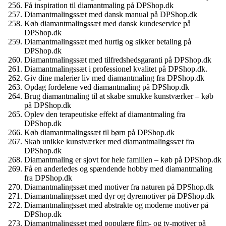
Få inspiration til diamantmaling på DPShop.dk
Diamantmalingssæt med dansk manual på DPShop.dk
Køb diamantmalingssæt med dansk kundeservice på
DPShop.dk
Diamantmalingssæt med hurtig og sikker betaling på
DPShop.dk
Diamantmalingssæt med tilfredshedsgaranti på DPShop.dk
Diamantmalingssæt i professionel kvalitet på DPShop.dk.
Giv dine malerier liv med diamantmaling fra DPShop.dk
Opdag fordelene ved diamantmaling på DPShop.dk
Brug diamantmaling til at skabe smukke kunstværker – køb
på DPShop.dk
Oplev den terapeutiske effekt af diamantmaling fra
DPShop.dk
Køb diamantmalingssæt til børn på DPShop.dk
Skab unikke kunstværker med diamantmalingssæt fra
DPShop.dk
Diamantmaling er sjovt for hele familien – køb på DPShop.dk
Få en anderledes og spændende hobby med diamantmaling
fra DPShop.dk
Diamantmalingssæt med motiver fra naturen på DPShop.dk
Diamantmalingssæt med dyr og dyremotiver på DPShop.dk
Diamantmalingssæt med abstrakte og moderne motiver på
DPShop.dk
Diamantmalingssæt med populære film- og tv-motiver på