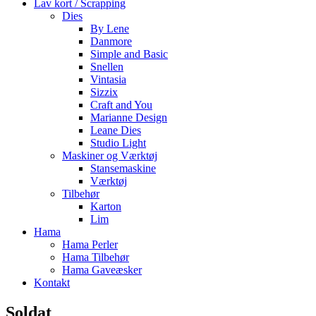
Lav kort / Scrapping
Dies
By Lene
Danmore
Simple and Basic
Snellen
Vintasia
Sizzix
Craft and You
Marianne Design
Leane Dies
Studio Light
Maskiner og Værktøj
Stansemaskine
Værktøj
Tilbehør
Karton
Lim
Hama
Hama Perler
Hama Tilbehør
Hama Gaveæsker
Kontakt
Soldat