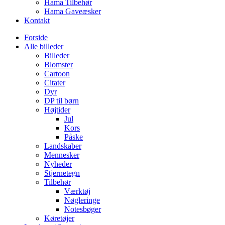
Hama Tilbehør
Hama Gaveæsker
Kontakt
Forside
Alle billeder
Billeder
Blomster
Cartoon
Citater
Dyr
DP til børn
Højtider
Jul
Kors
Påske
Landskaber
Mennesker
Nyheder
Stjernetegn
Tilbehør
Værktøj
Nøgleringe
Notesbøger
Køretøjer