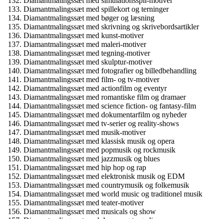
Diamantmalingssæt med simulationsspil-motiver
Diamantmalingssæt med spillekort og terninger
Diamantmalingssæt med bøger og læsning
Diamantmalingssæt med skrivning og skrivebordsartikler
Diamantmalingssæt med kunst-motiver
Diamantmalingssæt med maleri-motiver
Diamantmalingssæt med tegning-motiver
Diamantmalingssæt med skulptur-motiver
Diamantmalingssæt med fotografier og billedbehandling
Diamantmalingssæt med film- og tv-motiver
Diamantmalingssæt med actionfilm og eventyr
Diamantmalingssæt med romantiske film og dramaer
Diamantmalingssæt med science fiction- og fantasy-film
Diamantmalingssæt med dokumentarfilm og nyheder
Diamantmalingssæt med tv-serier og reality-shows
Diamantmalingssæt med musik-motiver
Diamantmalingssæt med klassisk musik og opera
Diamantmalingssæt med popmusik og rockmusik
Diamantmalingssæt med jazzmusik og blues
Diamantmalingssæt med hip hop og rap
Diamantmalingssæt med elektronisk musik og EDM
Diamantmalingssæt med countrymusik og folkemusik
Diamantmalingssæt med world music og traditionel musik
Diamantmalingssæt med teater-motiver
Diamantmalingssæt med musicals og show