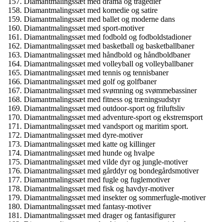
Diamantmalingssæt med drama og tragedier
Diamantmalingssæt med komedie og satire
Diamantmalingssæt med ballet og moderne dans
Diamantmalingssæt med sport-motiver
Diamantmalingssæt med fodbold og fodboldstadioner
Diamantmalingssæt med basketball og basketballbaner
Diamantmalingssæt med håndbold og håndboldbaner
Diamantmalingssæt med volleyball og volleyballbaner
Diamantmalingssæt med tennis og tennisbaner
Diamantmalingssæt med golf og golfbaner
Diamantmalingssæt med svømning og svømmebassiner
Diamantmalingssæt med fitness og træningsudstyr
Diamantmalingssæt med outdoor-sport og friluftsliv
Diamantmalingssæt med adventure-sport og ekstremsport
Diamantmalingssæt med vandsport og maritim sport.
Diamantmalingssæt med dyre-motiver
Diamantmalingssæt med katte og killinger
Diamantmalingssæt med hunde og hvalpe
Diamantmalingssæt med vilde dyr og jungle-motiver
Diamantmalingssæt med gårddyr og bondegårdsmotiver
Diamantmalingssæt med fugle og fuglemotiver
Diamantmalingssæt med fisk og havdyr-motiver
Diamantmalingssæt med insekter og sommerfugle-motiver
Diamantmalingssæt med fantasy-motiver
Diamantmalingssæt med drager og fantasifigurer