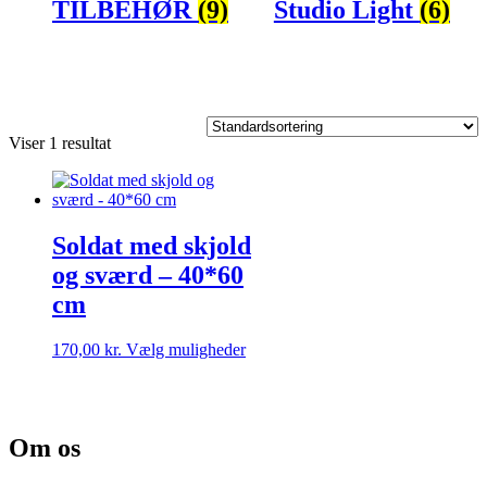
TILBEHØR
(9)
Studio Light
(6)
Viser 1 resultat
Soldat med skjold
og sværd – 40*60
cm
Dette
170,00
kr.
Vælg muligheder
vare
har
flere
varianter.
Om os
Mulighederne
kan
vælges