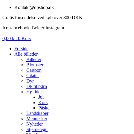
Videre
Kontakt@dpshop.dk
til
Gratis forsendelse ved køb over 800 DKK
indhold
Icon-facebook
Twitter
Instagram
0,00
kr.
0
Kurv
Forside
Alle billeder
Billeder
Blomster
Cartoon
Citater
Dyr
DP til børn
Højtider
Jul
Kors
Påske
Landskaber
Mennesker
Nyheder
Stjernetegn