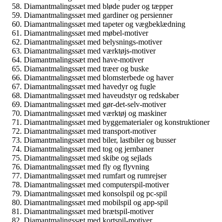
Diamantmalingssæt med bløde puder og tæpper
Diamantmalingssæt med gardiner og persienner
Diamantmalingssæt med tapeter og vægbeklædning
Diamantmalingssæt med møbel-motiver
Diamantmalingssæt med belysnings-motiver
Diamantmalingssæt med værktøjs-motiver
Diamantmalingssæt med have-motiver
Diamantmalingssæt med træer og buske
Diamantmalingssæt med blomsterbede og haver
Diamantmalingssæt med havedyr og fugle
Diamantmalingssæt med haveudstyr og redskaber
Diamantmalingssæt med gør-det-selv-motiver
Diamantmalingssæt med værktøj og maskiner
Diamantmalingssæt med byggematerialer og konstruktioner
Diamantmalingssæt med transport-motiver
Diamantmalingssæt med biler, lastbiler og busser
Diamantmalingssæt med tog og jernbaner
Diamantmalingssæt med skibe og sejlads
Diamantmalingssæt med fly og flyvning
Diamantmalingssæt med rumfart og rumrejser
Diamantmalingssæt med computerspil-motiver
Diamantmalingssæt med konsolspil og pc-spil
Diamantmalingssæt med mobilspil og app-spil
Diamantmalingssæt med brætspil-motiver
Diamantmalingssæt med kortspil-motiver