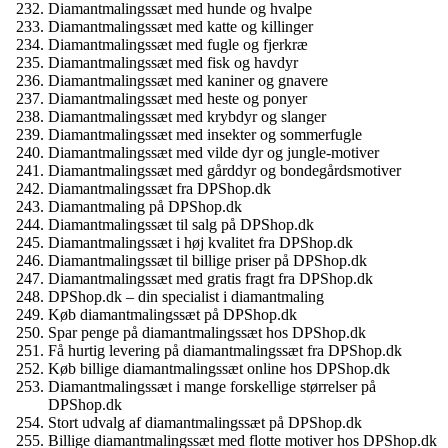
Diamantmalingssæt med hunde og hvalpe
Diamantmalingssæt med katte og killinger
Diamantmalingssæt med fugle og fjerkræ
Diamantmalingssæt med fisk og havdyr
Diamantmalingssæt med kaniner og gnavere
Diamantmalingssæt med heste og ponyer
Diamantmalingssæt med krybdyr og slanger
Diamantmalingssæt med insekter og sommerfugle
Diamantmalingssæt med vilde dyr og jungle-motiver
Diamantmalingssæt med gårddyr og bondegårdsmotiver
Diamantmalingssæt fra DPShop.dk
Diamantmaling på DPShop.dk
Diamantmalingssæt til salg på DPShop.dk
Diamantmalingssæt i høj kvalitet fra DPShop.dk
Diamantmalingssæt til billige priser på DPShop.dk
Diamantmalingssæt med gratis fragt fra DPShop.dk
DPShop.dk – din specialist i diamantmaling
Køb diamantmalingssæt på DPShop.dk
Spar penge på diamantmalingssæt hos DPShop.dk
Få hurtig levering på diamantmalingssæt fra DPShop.dk
Køb billige diamantmalingssæt online hos DPShop.dk
Diamantmalingssæt i mange forskellige størrelser på
DPShop.dk
Stort udvalg af diamantmalingssæt på DPShop.dk
Billige diamantmalingssæt med flotte motiver hos DPShop.dk