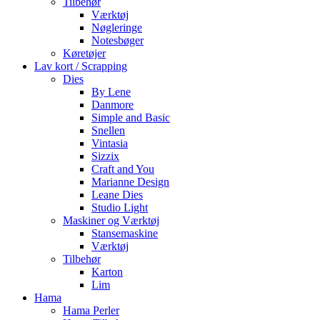
Tilbehør
Værktøj
Nøgleringe
Notesbøger
Køretøjer
Lav kort / Scrapping
Dies
By Lene
Danmore
Simple and Basic
Snellen
Vintasia
Sizzix
Craft and You
Marianne Design
Leane Dies
Studio Light
Maskiner og Værktøj
Stansemaskine
Værktøj
Tilbehør
Karton
Lim
Hama
Hama Perler