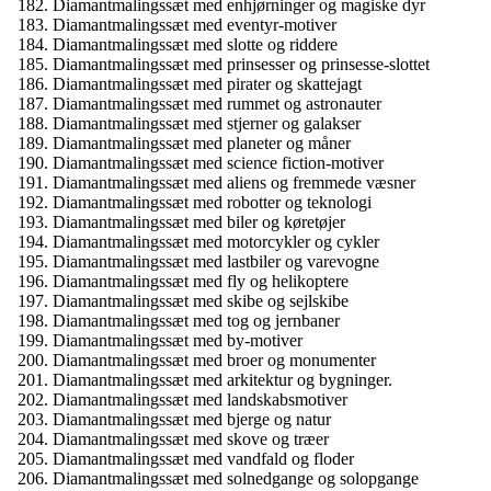
Diamantmalingssæt med enhjørninger og magiske dyr
Diamantmalingssæt med eventyr-motiver
Diamantmalingssæt med slotte og riddere
Diamantmalingssæt med prinsesser og prinsesse-slottet
Diamantmalingssæt med pirater og skattejagt
Diamantmalingssæt med rummet og astronauter
Diamantmalingssæt med stjerner og galakser
Diamantmalingssæt med planeter og måner
Diamantmalingssæt med science fiction-motiver
Diamantmalingssæt med aliens og fremmede væsner
Diamantmalingssæt med robotter og teknologi
Diamantmalingssæt med biler og køretøjer
Diamantmalingssæt med motorcykler og cykler
Diamantmalingssæt med lastbiler og varevogne
Diamantmalingssæt med fly og helikoptere
Diamantmalingssæt med skibe og sejlskibe
Diamantmalingssæt med tog og jernbaner
Diamantmalingssæt med by-motiver
Diamantmalingssæt med broer og monumenter
Diamantmalingssæt med arkitektur og bygninger.
Diamantmalingssæt med landskabsmotiver
Diamantmalingssæt med bjerge og natur
Diamantmalingssæt med skove og træer
Diamantmalingssæt med vandfald og floder
Diamantmalingssæt med solnedgange og solopgange