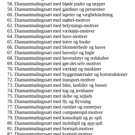
Diamantmalingssæt med bløde puder og tæpper
Diamantmalingssæt med gardiner og persienner
Diamantmalingssæt med tapeter og vægbeklædning
Diamantmalingssæt med møbel-motiver
Diamantmalingssæt med belysnings-motiver
Diamantmalingssæt med værktøjs-motiver
Diamantmalingssæt med have-motiver
Diamantmalingssæt med træer og buske
Diamantmalingssæt med blomsterbede og haver
Diamantmalingssæt med havedyr og fugle
Diamantmalingssæt med haveudstyr og redskaber
Diamantmalingssæt med gør-det-selv-motiver
Diamantmalingssæt med værktøj og maskiner
Diamantmalingssæt med byggematerialer og konstruktioner
Diamantmalingssæt med transport-motiver
Diamantmalingssæt med biler, lastbiler og busser
Diamantmalingssæt med tog og jernbaner
Diamantmalingssæt med skibe og sejlads
Diamantmalingssæt med fly og flyvning
Diamantmalingssæt med rumfart og rumrejser
Diamantmalingssæt med computerspil-motiver
Diamantmalingssæt med konsolspil og pc-spil
Diamantmalingssæt med mobilspil og app-spil
Diamantmalingssæt med brætspil-motiver
Diamantmalingssæt med kortspil-motiver