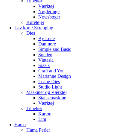
Tilbehør
Værktøj
Nøgleringe
Notesbøger
Køretøjer
Lav kort / Scrapping
Dies
By Lene
Danmore
Simple and Basic
Snellen
Vintasia
Sizzix
Craft and You
Marianne Design
Leane Dies
Studio Light
Maskiner og Værktøj
Stansemaskine
Værktøj
Tilbehør
Karton
Lim
Hama
Hama Perler