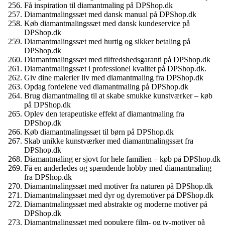
Få inspiration til diamantmaling på DPShop.dk
Diamantmalingssæt med dansk manual på DPShop.dk
Køb diamantmalingssæt med dansk kundeservice på
DPShop.dk
Diamantmalingssæt med hurtig og sikker betaling på
DPShop.dk
Diamantmalingssæt med tilfredshedsgaranti på DPShop.dk
Diamantmalingssæt i professionel kvalitet på DPShop.dk.
Giv dine malerier liv med diamantmaling fra DPShop.dk
Opdag fordelene ved diamantmaling på DPShop.dk
Brug diamantmaling til at skabe smukke kunstværker – køb
på DPShop.dk
Oplev den terapeutiske effekt af diamantmaling fra
DPShop.dk
Køb diamantmalingssæt til børn på DPShop.dk
Skab unikke kunstværker med diamantmalingssæt fra
DPShop.dk
Diamantmaling er sjovt for hele familien – køb på DPShop.dk
Få en anderledes og spændende hobby med diamantmaling
fra DPShop.dk
Diamantmalingssæt med motiver fra naturen på DPShop.dk
Diamantmalingssæt med dyr og dyremotiver på DPShop.dk
Diamantmalingssæt med abstrakte og moderne motiver på
DPShop.dk
Diamantmalingssæt med populære film- og tv-motiver på