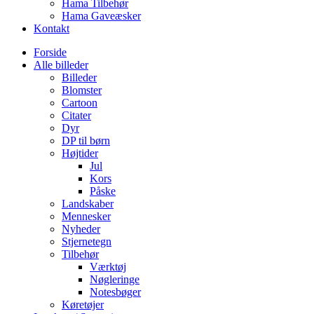
Hama Tilbehør
Hama Gaveæsker
Kontakt
Forside
Alle billeder
Billeder
Blomster
Cartoon
Citater
Dyr
DP til børn
Højtider
Jul
Kors
Påske
Landskaber
Mennesker
Nyheder
Stjernetegn
Tilbehør
Værktøj
Nøgleringe
Notesbøger
Køretøjer