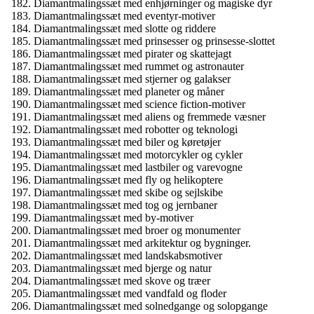
Diamantmalingssæt med enhjørninger og magiske dyr
Diamantmalingssæt med eventyr-motiver
Diamantmalingssæt med slotte og riddere
Diamantmalingssæt med prinsesser og prinsesse-slottet
Diamantmalingssæt med pirater og skattejagt
Diamantmalingssæt med rummet og astronauter
Diamantmalingssæt med stjerner og galakser
Diamantmalingssæt med planeter og måner
Diamantmalingssæt med science fiction-motiver
Diamantmalingssæt med aliens og fremmede væsner
Diamantmalingssæt med robotter og teknologi
Diamantmalingssæt med biler og køretøjer
Diamantmalingssæt med motorcykler og cykler
Diamantmalingssæt med lastbiler og varevogne
Diamantmalingssæt med fly og helikoptere
Diamantmalingssæt med skibe og sejlskibe
Diamantmalingssæt med tog og jernbaner
Diamantmalingssæt med by-motiver
Diamantmalingssæt med broer og monumenter
Diamantmalingssæt med arkitektur og bygninger.
Diamantmalingssæt med landskabsmotiver
Diamantmalingssæt med bjerge og natur
Diamantmalingssæt med skove og træer
Diamantmalingssæt med vandfald og floder
Diamantmalingssæt med solnedgange og solopgange