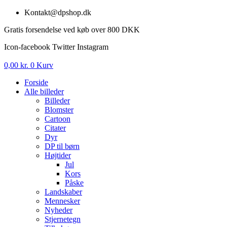
Videre
Kontakt@dpshop.dk
til
Gratis forsendelse ved køb over 800 DKK
indhold
Icon-facebook
Twitter
Instagram
0,00
kr.
0
Kurv
Forside
Alle billeder
Billeder
Blomster
Cartoon
Citater
Dyr
DP til børn
Højtider
Jul
Kors
Påske
Landskaber
Mennesker
Nyheder
Stjernetegn