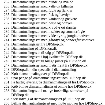
Diamantmalingssæt med hunde og hvalpe
Diamantmalingssæt med katte og killinger
Diamantmalingssæt med fugle og fjerkræ
Diamantmalingssæt med fisk og havdyr
Diamantmalingssæt med kaniner og gnavere
Diamantmalingssæt med heste og ponyer
Diamantmalingssæt med krybdyr og slanger
Diamantmalingssæt med insekter og sommerfugle
Diamantmalingssæt med vilde dyr og jungle-motiver
Diamantmalingssæt med gårddyr og bondegårdsmotiver
Diamantmalingssæt fra DPShop.dk
Diamantmaling på DPShop.dk
Diamantmalingssæt til salg på DPShop.dk
Diamantmalingssæt i høj kvalitet fra DPShop.dk
Diamantmalingssæt til billige priser på DPShop.dk
Diamantmalingssæt med gratis fragt fra DPShop.dk
DPShop.dk – din specialist i diamantmaling
Køb diamantmalingssæt på DPShop.dk
Spar penge på diamantmalingssæt hos DPShop.dk
Få hurtig levering på diamantmalingssæt fra DPShop.dk
Køb billige diamantmalingssæt online hos DPShop.dk
Diamantmalingssæt i mange forskellige størrelser på
DPShop.dk
Stort udvalg af diamantmalingssæt på DPShop.dk
Billige diamantmalingssæt med flotte motiver hos DPShop.dk