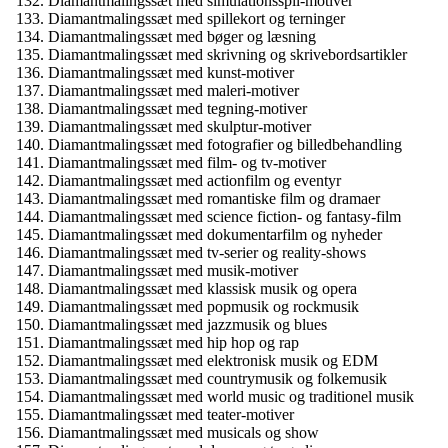
Diamantmalingssæt med simulationsspil-motiver
Diamantmalingssæt med spillekort og terninger
Diamantmalingssæt med bøger og læsning
Diamantmalingssæt med skrivning og skrivebordsartikler
Diamantmalingssæt med kunst-motiver
Diamantmalingssæt med maleri-motiver
Diamantmalingssæt med tegning-motiver
Diamantmalingssæt med skulptur-motiver
Diamantmalingssæt med fotografier og billedbehandling
Diamantmalingssæt med film- og tv-motiver
Diamantmalingssæt med actionfilm og eventyr
Diamantmalingssæt med romantiske film og dramaer
Diamantmalingssæt med science fiction- og fantasy-film
Diamantmalingssæt med dokumentarfilm og nyheder
Diamantmalingssæt med tv-serier og reality-shows
Diamantmalingssæt med musik-motiver
Diamantmalingssæt med klassisk musik og opera
Diamantmalingssæt med popmusik og rockmusik
Diamantmalingssæt med jazzmusik og blues
Diamantmalingssæt med hip hop og rap
Diamantmalingssæt med elektronisk musik og EDM
Diamantmalingssæt med countrymusik og folkemusik
Diamantmalingssæt med world music og traditionel musik
Diamantmalingssæt med teater-motiver
Diamantmalingssæt med musicals og show