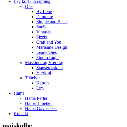
Lav kort / Scrapping
Dies
By Lene
Danmore
Simple and Basic
Snellen
Vintasia
Sizzix
Craft and You
Marianne Design
Leane Dies
Studio Light
Maskiner og Værktøj
Stansemaskine
Værktøj
Tilbehør
Karton
Lim
Hama
Hama Perler
Hama Tilbehør
Hama Gaveæsker
Kontakt
majskolbe