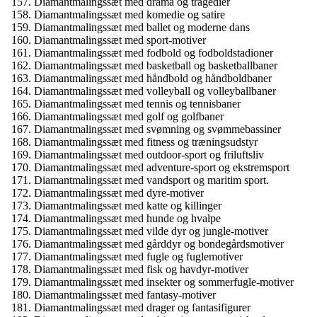
Diamantmalingssæt med drama og tragedier
Diamantmalingssæt med komedie og satire
Diamantmalingssæt med ballet og moderne dans
Diamantmalingssæt med sport-motiver
Diamantmalingssæt med fodbold og fodboldstadioner
Diamantmalingssæt med basketball og basketballbaner
Diamantmalingssæt med håndbold og håndboldbaner
Diamantmalingssæt med volleyball og volleyballbaner
Diamantmalingssæt med tennis og tennisbaner
Diamantmalingssæt med golf og golfbaner
Diamantmalingssæt med svømning og svømmebassiner
Diamantmalingssæt med fitness og træningsudstyr
Diamantmalingssæt med outdoor-sport og friluftsliv
Diamantmalingssæt med adventure-sport og ekstremsport
Diamantmalingssæt med vandsport og maritim sport.
Diamantmalingssæt med dyre-motiver
Diamantmalingssæt med katte og killinger
Diamantmalingssæt med hunde og hvalpe
Diamantmalingssæt med vilde dyr og jungle-motiver
Diamantmalingssæt med gårddyr og bondegårdsmotiver
Diamantmalingssæt med fugle og fuglemotiver
Diamantmalingssæt med fisk og havdyr-motiver
Diamantmalingssæt med insekter og sommerfugle-motiver
Diamantmalingssæt med fantasy-motiver
Diamantmalingssæt med drager og fantasifigurer