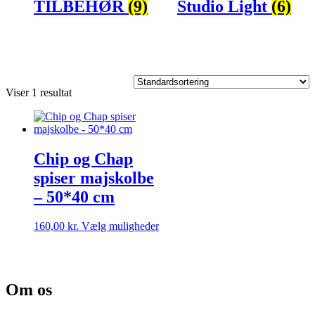
TILBEHØR
(9)
Studio Light
(6)
Viser 1 resultat
Chip og Chap
spiser majskolbe
– 50*40 cm
Dette
160,00
kr.
Vælg muligheder
vare
har
flere
varianter.
Om os
Mulighederne
kan
vælges