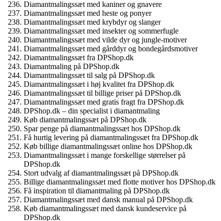
Diamantmalingssæt med kaniner og gnavere
Diamantmalingssæt med heste og ponyer
Diamantmalingssæt med krybdyr og slanger
Diamantmalingssæt med insekter og sommerfugle
Diamantmalingssæt med vilde dyr og jungle-motiver
Diamantmalingssæt med gårddyr og bondegårdsmotiver
Diamantmalingssæt fra DPShop.dk
Diamantmaling på DPShop.dk
Diamantmalingssæt til salg på DPShop.dk
Diamantmalingssæt i høj kvalitet fra DPShop.dk
Diamantmalingssæt til billige priser på DPShop.dk
Diamantmalingssæt med gratis fragt fra DPShop.dk
DPShop.dk – din specialist i diamantmaling
Køb diamantmalingssæt på DPShop.dk
Spar penge på diamantmalingssæt hos DPShop.dk
Få hurtig levering på diamantmalingssæt fra DPShop.dk
Køb billige diamantmalingssæt online hos DPShop.dk
Diamantmalingssæt i mange forskellige størrelser på
DPShop.dk
Stort udvalg af diamantmalingssæt på DPShop.dk
Billige diamantmalingssæt med flotte motiver hos DPShop.dk
Få inspiration til diamantmaling på DPShop.dk
Diamantmalingssæt med dansk manual på DPShop.dk
Køb diamantmalingssæt med dansk kundeservice på
DPShop.dk