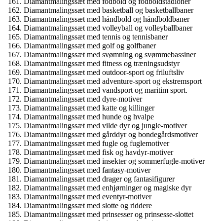
Diamantmalingssæt med fodbold og fodboldstadioner
Diamantmalingssæt med basketball og basketballbaner
Diamantmalingssæt med håndbold og håndboldbaner
Diamantmalingssæt med volleyball og volleyballbaner
Diamantmalingssæt med tennis og tennisbaner
Diamantmalingssæt med golf og golfbaner
Diamantmalingssæt med svømning og svømmebassiner
Diamantmalingssæt med fitness og træningsudstyr
Diamantmalingssæt med outdoor-sport og friluftsliv
Diamantmalingssæt med adventure-sport og ekstremsport
Diamantmalingssæt med vandsport og maritim sport.
Diamantmalingssæt med dyre-motiver
Diamantmalingssæt med katte og killinger
Diamantmalingssæt med hunde og hvalpe
Diamantmalingssæt med vilde dyr og jungle-motiver
Diamantmalingssæt med gårddyr og bondegårdsmotiver
Diamantmalingssæt med fugle og fuglemotiver
Diamantmalingssæt med fisk og havdyr-motiver
Diamantmalingssæt med insekter og sommerfugle-motiver
Diamantmalingssæt med fantasy-motiver
Diamantmalingssæt med drager og fantasifigurer
Diamantmalingssæt med enhjørninger og magiske dyr
Diamantmalingssæt med eventyr-motiver
Diamantmalingssæt med slotte og riddere
Diamantmalingssæt med prinsesser og prinsesse-slottet