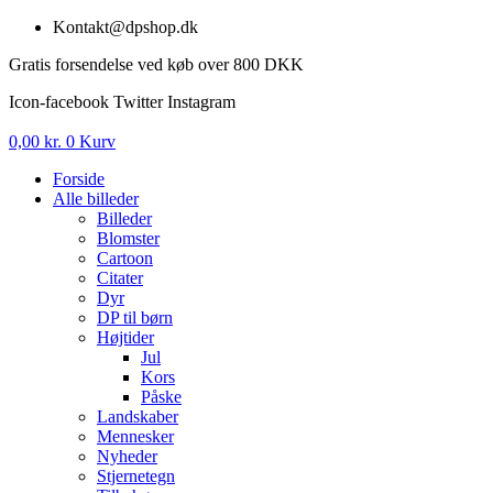
Videre
Kontakt@dpshop.dk
til
Gratis forsendelse ved køb over 800 DKK
indhold
Icon-facebook
Twitter
Instagram
0,00
kr.
0
Kurv
Forside
Alle billeder
Billeder
Blomster
Cartoon
Citater
Dyr
DP til børn
Højtider
Jul
Kors
Påske
Landskaber
Mennesker
Nyheder
Stjernetegn