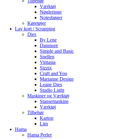
Tilbehør
Værktøj
Nøgleringe
Notesbøger
Køretøjer
Lav kort / Scrapping
Dies
By Lene
Danmore
Simple and Basic
Snellen
Vintasia
Sizzix
Craft and You
Marianne Design
Leane Dies
Studio Light
Maskiner og Værktøj
Stansemaskine
Værktøj
Tilbehør
Karton
Lim
Hama
Hama Perler