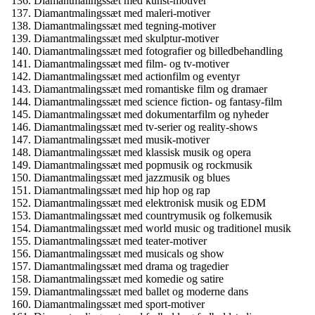
Diamantmalingssæt med kunst-motiver
Diamantmalingssæt med maleri-motiver
Diamantmalingssæt med tegning-motiver
Diamantmalingssæt med skulptur-motiver
Diamantmalingssæt med fotografier og billedbehandling
Diamantmalingssæt med film- og tv-motiver
Diamantmalingssæt med actionfilm og eventyr
Diamantmalingssæt med romantiske film og dramaer
Diamantmalingssæt med science fiction- og fantasy-film
Diamantmalingssæt med dokumentarfilm og nyheder
Diamantmalingssæt med tv-serier og reality-shows
Diamantmalingssæt med musik-motiver
Diamantmalingssæt med klassisk musik og opera
Diamantmalingssæt med popmusik og rockmusik
Diamantmalingssæt med jazzmusik og blues
Diamantmalingssæt med hip hop og rap
Diamantmalingssæt med elektronisk musik og EDM
Diamantmalingssæt med countrymusik og folkemusik
Diamantmalingssæt med world music og traditionel musik
Diamantmalingssæt med teater-motiver
Diamantmalingssæt med musicals og show
Diamantmalingssæt med drama og tragedier
Diamantmalingssæt med komedie og satire
Diamantmalingssæt med ballet og moderne dans
Diamantmalingssæt med sport-motiver