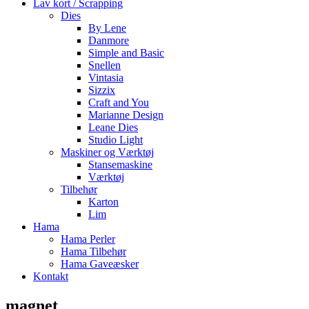
Lav kort / Scrapping
Dies
By Lene
Danmore
Simple and Basic
Snellen
Vintasia
Sizzix
Craft and You
Marianne Design
Leane Dies
Studio Light
Maskiner og Værktøj
Stansemaskine
Værktøj
Tilbehør
Karton
Lim
Hama
Hama Perler
Hama Tilbehør
Hama Gaveæsker
Kontakt
magnet