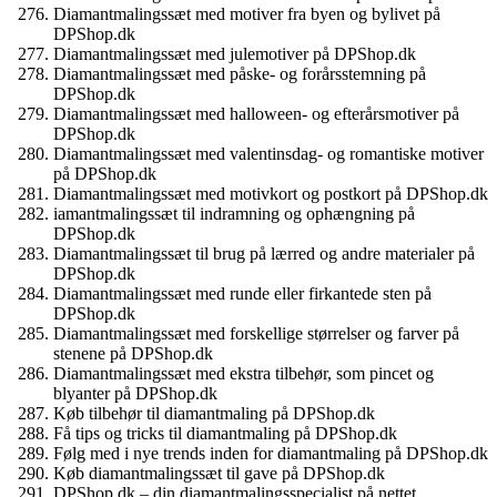
Diamantmalingssæt med motiver fra byen og bylivet på
DPShop.dk
Diamantmalingssæt med julemotiver på DPShop.dk
Diamantmalingssæt med påske- og forårsstemning på
DPShop.dk
Diamantmalingssæt med halloween- og efterårsmotiver på
DPShop.dk
Diamantmalingssæt med valentinsdag- og romantiske motiver
på DPShop.dk
Diamantmalingssæt med motivkort og postkort på DPShop.dk
iamantmalingssæt til indramning og ophængning på
DPShop.dk
Diamantmalingssæt til brug på lærred og andre materialer på
DPShop.dk
Diamantmalingssæt med runde eller firkantede sten på
DPShop.dk
Diamantmalingssæt med forskellige størrelser og farver på
stenene på DPShop.dk
Diamantmalingssæt med ekstra tilbehør, som pincet og
blyanter på DPShop.dk
Køb tilbehør til diamantmaling på DPShop.dk
Få tips og tricks til diamantmaling på DPShop.dk
Følg med i nye trends inden for diamantmaling på DPShop.dk
Køb diamantmalingssæt til gave på DPShop.dk
DPShop.dk – din diamantmalingsspecialist på nettet