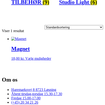
TILBEHØR
(9)
Studio Light
(6)
Viser 1 resultat
Magnet
Dette
18,00
kr.
Vælg muligheder
vare
har
flere
varianter.
Om os
Mulighederne
kan
vælges
Haremarksvej 8 8723 Løsning
på
Åbent tirsdag-torsdag 15.30-17.30
varesiden
Fredag 15.00-17.00
(+45) 20 34 21 26