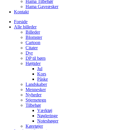
Hama Tilbehør
Hama Gaveæsker
Kontakt
Forside
Alle billeder
Billeder
Blomster
Cartoon
Citater
Dyr
DP til børn
Højtider
Jul
Kors
Påske
Landskaber
Mennesker
Nyheder
Stjernetegn
Tilbehør
Værktøj
Nøgleringe
Notesbøger
Køretøjer