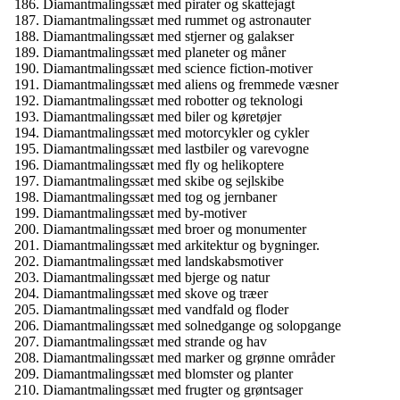
Diamantmalingssæt med pirater og skattejagt
Diamantmalingssæt med rummet og astronauter
Diamantmalingssæt med stjerner og galakser
Diamantmalingssæt med planeter og måner
Diamantmalingssæt med science fiction-motiver
Diamantmalingssæt med aliens og fremmede væsner
Diamantmalingssæt med robotter og teknologi
Diamantmalingssæt med biler og køretøjer
Diamantmalingssæt med motorcykler og cykler
Diamantmalingssæt med lastbiler og varevogne
Diamantmalingssæt med fly og helikoptere
Diamantmalingssæt med skibe og sejlskibe
Diamantmalingssæt med tog og jernbaner
Diamantmalingssæt med by-motiver
Diamantmalingssæt med broer og monumenter
Diamantmalingssæt med arkitektur og bygninger.
Diamantmalingssæt med landskabsmotiver
Diamantmalingssæt med bjerge og natur
Diamantmalingssæt med skove og træer
Diamantmalingssæt med vandfald og floder
Diamantmalingssæt med solnedgange og solopgange
Diamantmalingssæt med strande og hav
Diamantmalingssæt med marker og grønne områder
Diamantmalingssæt med blomster og planter
Diamantmalingssæt med frugter og grøntsager