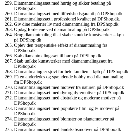
Diamantmalingssæt med hurtig og sikker betaling på
DPShop.dk
Diamantmalingssæt med tilfredshedsgaranti på DPShop.dk
Diamantmalingssæt i professionel kvalitet på DPShop.dk.
Giv dine malerier liv med diamantmaling fra DPShop.dk
Opdag fordelene ved diamantmaling på DPShop.dk
Brug diamantmaling til at skabe smukke kunstværker – køb
på DPShop.dk
Oplev den terapeutiske effekt af diamantmaling fra
DPShop.dk
Køb diamantmalingssæt til børn på DPShop.dk
Skab unikke kunstværker med diamantmalingssæt fra
DPShop.dk
Diamantmaling er sjovt for hele familien – køb på DPShop.dk
Få en anderledes og spændende hobby med diamantmaling
fra DPShop.dk
Diamantmalingssæt med motiver fra naturen på DPShop.dk
Diamantmalingssæt med dyr og dyremotiver på DPShop.dk
Diamantmalingssæt med abstrakte og moderne motiver på
DPShop.dk
Diamantmalingssæt med populære film- og tv-motiver på
DPShop.dk
Diamantmalingssæt med blomster og plantemotiver på
DPShop.dk
Diamantmalingssæt med landskabsmotiver på DPShop.dk