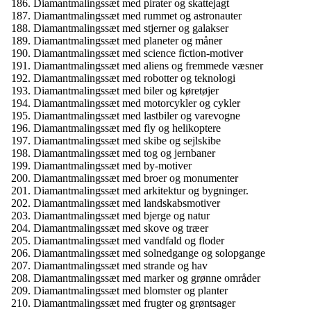
Diamantmalingssæt med pirater og skattejagt
Diamantmalingssæt med rummet og astronauter
Diamantmalingssæt med stjerner og galakser
Diamantmalingssæt med planeter og måner
Diamantmalingssæt med science fiction-motiver
Diamantmalingssæt med aliens og fremmede væsner
Diamantmalingssæt med robotter og teknologi
Diamantmalingssæt med biler og køretøjer
Diamantmalingssæt med motorcykler og cykler
Diamantmalingssæt med lastbiler og varevogne
Diamantmalingssæt med fly og helikoptere
Diamantmalingssæt med skibe og sejlskibe
Diamantmalingssæt med tog og jernbaner
Diamantmalingssæt med by-motiver
Diamantmalingssæt med broer og monumenter
Diamantmalingssæt med arkitektur og bygninger.
Diamantmalingssæt med landskabsmotiver
Diamantmalingssæt med bjerge og natur
Diamantmalingssæt med skove og træer
Diamantmalingssæt med vandfald og floder
Diamantmalingssæt med solnedgange og solopgange
Diamantmalingssæt med strande og hav
Diamantmalingssæt med marker og grønne områder
Diamantmalingssæt med blomster og planter
Diamantmalingssæt med frugter og grøntsager