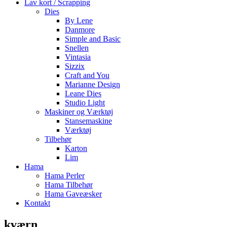
Lav kort / Scrapping
Dies
By Lene
Danmore
Simple and Basic
Snellen
Vintasia
Sizzix
Craft and You
Marianne Design
Leane Dies
Studio Light
Maskiner og Værktøj
Stansemaskine
Værktøj
Tilbehør
Karton
Lim
Hama
Hama Perler
Hama Tilbehør
Hama Gaveæsker
Kontakt
kværn