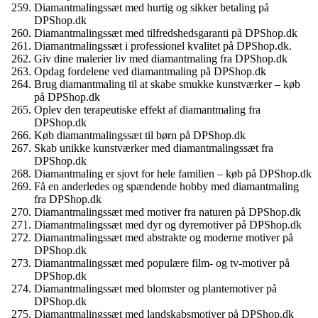
Diamantmalingssæt med hurtig og sikker betaling på
DPShop.dk
Diamantmalingssæt med tilfredshedsgaranti på DPShop.dk
Diamantmalingssæt i professionel kvalitet på DPShop.dk.
Giv dine malerier liv med diamantmaling fra DPShop.dk
Opdag fordelene ved diamantmaling på DPShop.dk
Brug diamantmaling til at skabe smukke kunstværker – køb
på DPShop.dk
Oplev den terapeutiske effekt af diamantmaling fra
DPShop.dk
Køb diamantmalingssæt til børn på DPShop.dk
Skab unikke kunstværker med diamantmalingssæt fra
DPShop.dk
Diamantmaling er sjovt for hele familien – køb på DPShop.dk
Få en anderledes og spændende hobby med diamantmaling
fra DPShop.dk
Diamantmalingssæt med motiver fra naturen på DPShop.dk
Diamantmalingssæt med dyr og dyremotiver på DPShop.dk
Diamantmalingssæt med abstrakte og moderne motiver på
DPShop.dk
Diamantmalingssæt med populære film- og tv-motiver på
DPShop.dk
Diamantmalingssæt med blomster og plantemotiver på
DPShop.dk
Diamantmalingssæt med landskabsmotiver på DPShop.dk