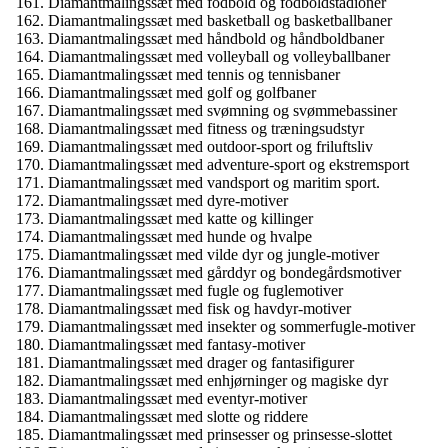
Diamantmalingssæt med fodbold og fodboldstadioner
Diamantmalingssæt med basketball og basketballbaner
Diamantmalingssæt med håndbold og håndboldbaner
Diamantmalingssæt med volleyball og volleyballbaner
Diamantmalingssæt med tennis og tennisbaner
Diamantmalingssæt med golf og golfbaner
Diamantmalingssæt med svømning og svømmebassiner
Diamantmalingssæt med fitness og træningsudstyr
Diamantmalingssæt med outdoor-sport og friluftsliv
Diamantmalingssæt med adventure-sport og ekstremsport
Diamantmalingssæt med vandsport og maritim sport.
Diamantmalingssæt med dyre-motiver
Diamantmalingssæt med katte og killinger
Diamantmalingssæt med hunde og hvalpe
Diamantmalingssæt med vilde dyr og jungle-motiver
Diamantmalingssæt med gårddyr og bondegårdsmotiver
Diamantmalingssæt med fugle og fuglemotiver
Diamantmalingssæt med fisk og havdyr-motiver
Diamantmalingssæt med insekter og sommerfugle-motiver
Diamantmalingssæt med fantasy-motiver
Diamantmalingssæt med drager og fantasifigurer
Diamantmalingssæt med enhjørninger og magiske dyr
Diamantmalingssæt med eventyr-motiver
Diamantmalingssæt med slotte og riddere
Diamantmalingssæt med prinsesser og prinsesse-slottet