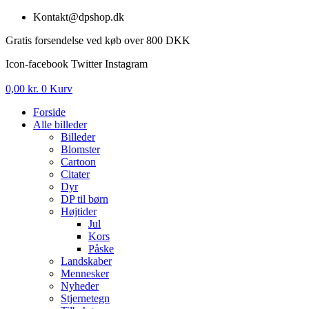
Videre
Kontakt@dpshop.dk
til
Gratis forsendelse ved køb over 800 DKK
indhold
Icon-facebook
Twitter
Instagram
0,00
kr.
0
Kurv
Forside
Alle billeder
Billeder
Blomster
Cartoon
Citater
Dyr
DP til børn
Højtider
Jul
Kors
Påske
Landskaber
Mennesker
Nyheder
Stjernetegn