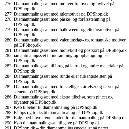
Diamantmalingssæt med motiver fra byen og bylivet på
DPShop.dk
Diamantmalingssæt med julemotiver på DPShop.dk
Diamantmalingssæt med påske- og forårsstemning på
DPShop.dk
Diamantmalingssæt med halloween- og efterårsmotiver på
DPShop.dk
Diamantmalingssæt med valentinsdag- og romantiske motiver
på DPShop.dk
Diamantmalingssæt med motivkort og postkort på DPShop.dk
iamantmalingssæt til indramning og ophængning på
DPShop.dk
Diamantmalingssæt til brug på lærred og andre materialer på
DPShop.dk
Diamantmalingssæt med runde eller firkantede sten på
DPShop.dk
Diamantmalingssæt med forskellige størrelser og farver på
stenene på DPShop.dk
Diamantmalingssæt med ekstra tilbehør, som pincet og
blyanter på DPShop.dk
Køb tilbehør til diamantmaling på DPShop.dk
Få tips og tricks til diamantmaling på DPShop.dk
Følg med i nye trends inden for diamantmaling på DPShop.dk
Køb diamantmalingssæt til gave på DPShop.dk
DPShop.dk – din diamantmalingsspecialist på nettet