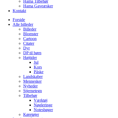
Hama Tilbehør
Hama Gaveæsker
Kontakt
Forside
Alle billeder
Billeder
Blomster
Cartoon
Citater
Dyr
DP til børn
Højtider
Jul
Kors
Påske
Landskaber
Mennesker
Nyheder
Stjernetegn
Tilbehør
Værktøj
Nøgleringe
Notesbøger
Køretøjer