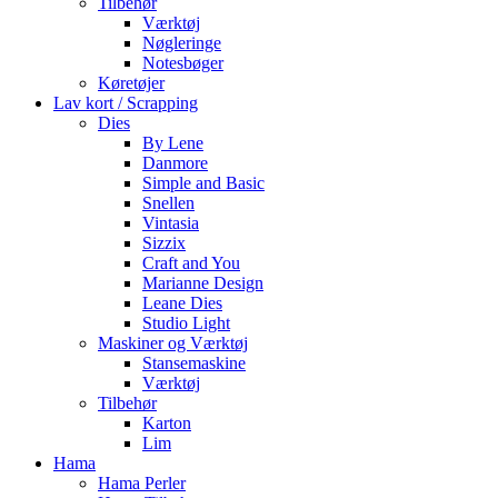
Tilbehør
Værktøj
Nøgleringe
Notesbøger
Køretøjer
Lav kort / Scrapping
Dies
By Lene
Danmore
Simple and Basic
Snellen
Vintasia
Sizzix
Craft and You
Marianne Design
Leane Dies
Studio Light
Maskiner og Værktøj
Stansemaskine
Værktøj
Tilbehør
Karton
Lim
Hama
Hama Perler