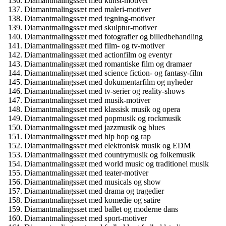
Diamantmalingssæt med kunst-motiver
Diamantmalingssæt med maleri-motiver
Diamantmalingssæt med tegning-motiver
Diamantmalingssæt med skulptur-motiver
Diamantmalingssæt med fotografier og billedbehandling
Diamantmalingssæt med film- og tv-motiver
Diamantmalingssæt med actionfilm og eventyr
Diamantmalingssæt med romantiske film og dramaer
Diamantmalingssæt med science fiction- og fantasy-film
Diamantmalingssæt med dokumentarfilm og nyheder
Diamantmalingssæt med tv-serier og reality-shows
Diamantmalingssæt med musik-motiver
Diamantmalingssæt med klassisk musik og opera
Diamantmalingssæt med popmusik og rockmusik
Diamantmalingssæt med jazzmusik og blues
Diamantmalingssæt med hip hop og rap
Diamantmalingssæt med elektronisk musik og EDM
Diamantmalingssæt med countrymusik og folkemusik
Diamantmalingssæt med world music og traditionel musik
Diamantmalingssæt med teater-motiver
Diamantmalingssæt med musicals og show
Diamantmalingssæt med drama og tragedier
Diamantmalingssæt med komedie og satire
Diamantmalingssæt med ballet og moderne dans
Diamantmalingssæt med sport-motiver