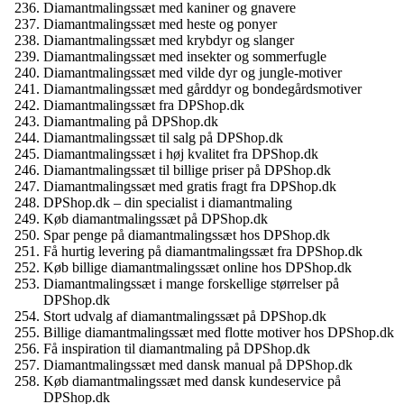
Diamantmalingssæt med kaniner og gnavere
Diamantmalingssæt med heste og ponyer
Diamantmalingssæt med krybdyr og slanger
Diamantmalingssæt med insekter og sommerfugle
Diamantmalingssæt med vilde dyr og jungle-motiver
Diamantmalingssæt med gårddyr og bondegårdsmotiver
Diamantmalingssæt fra DPShop.dk
Diamantmaling på DPShop.dk
Diamantmalingssæt til salg på DPShop.dk
Diamantmalingssæt i høj kvalitet fra DPShop.dk
Diamantmalingssæt til billige priser på DPShop.dk
Diamantmalingssæt med gratis fragt fra DPShop.dk
DPShop.dk – din specialist i diamantmaling
Køb diamantmalingssæt på DPShop.dk
Spar penge på diamantmalingssæt hos DPShop.dk
Få hurtig levering på diamantmalingssæt fra DPShop.dk
Køb billige diamantmalingssæt online hos DPShop.dk
Diamantmalingssæt i mange forskellige størrelser på
DPShop.dk
Stort udvalg af diamantmalingssæt på DPShop.dk
Billige diamantmalingssæt med flotte motiver hos DPShop.dk
Få inspiration til diamantmaling på DPShop.dk
Diamantmalingssæt med dansk manual på DPShop.dk
Køb diamantmalingssæt med dansk kundeservice på
DPShop.dk