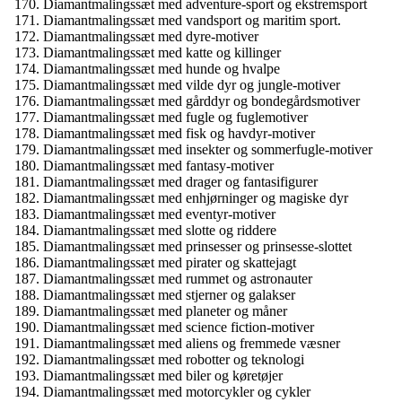
Diamantmalingssæt med adventure-sport og ekstremsport
Diamantmalingssæt med vandsport og maritim sport.
Diamantmalingssæt med dyre-motiver
Diamantmalingssæt med katte og killinger
Diamantmalingssæt med hunde og hvalpe
Diamantmalingssæt med vilde dyr og jungle-motiver
Diamantmalingssæt med gårddyr og bondegårdsmotiver
Diamantmalingssæt med fugle og fuglemotiver
Diamantmalingssæt med fisk og havdyr-motiver
Diamantmalingssæt med insekter og sommerfugle-motiver
Diamantmalingssæt med fantasy-motiver
Diamantmalingssæt med drager og fantasifigurer
Diamantmalingssæt med enhjørninger og magiske dyr
Diamantmalingssæt med eventyr-motiver
Diamantmalingssæt med slotte og riddere
Diamantmalingssæt med prinsesser og prinsesse-slottet
Diamantmalingssæt med pirater og skattejagt
Diamantmalingssæt med rummet og astronauter
Diamantmalingssæt med stjerner og galakser
Diamantmalingssæt med planeter og måner
Diamantmalingssæt med science fiction-motiver
Diamantmalingssæt med aliens og fremmede væsner
Diamantmalingssæt med robotter og teknologi
Diamantmalingssæt med biler og køretøjer
Diamantmalingssæt med motorcykler og cykler