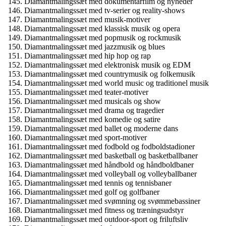
Diamantmalingssæt med dokumentarfilm og nyheder
Diamantmalingssæt med tv-serier og reality-shows
Diamantmalingssæt med musik-motiver
Diamantmalingssæt med klassisk musik og opera
Diamantmalingssæt med popmusik og rockmusik
Diamantmalingssæt med jazzmusik og blues
Diamantmalingssæt med hip hop og rap
Diamantmalingssæt med elektronisk musik og EDM
Diamantmalingssæt med countrymusik og folkemusik
Diamantmalingssæt med world music og traditionel musik
Diamantmalingssæt med teater-motiver
Diamantmalingssæt med musicals og show
Diamantmalingssæt med drama og tragedier
Diamantmalingssæt med komedie og satire
Diamantmalingssæt med ballet og moderne dans
Diamantmalingssæt med sport-motiver
Diamantmalingssæt med fodbold og fodboldstadioner
Diamantmalingssæt med basketball og basketballbaner
Diamantmalingssæt med håndbold og håndboldbaner
Diamantmalingssæt med volleyball og volleyballbaner
Diamantmalingssæt med tennis og tennisbaner
Diamantmalingssæt med golf og golfbaner
Diamantmalingssæt med svømning og svømmebassiner
Diamantmalingssæt med fitness og træningsudstyr
Diamantmalingssæt med outdoor-sport og friluftsliv