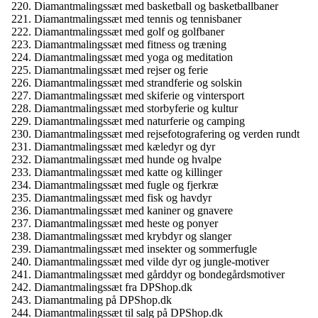
Diamantmalingssæt med basketball og basketballbaner
Diamantmalingssæt med tennis og tennisbaner
Diamantmalingssæt med golf og golfbaner
Diamantmalingssæt med fitness og træning
Diamantmalingssæt med yoga og meditation
Diamantmalingssæt med rejser og ferie
Diamantmalingssæt med strandferie og solskin
Diamantmalingssæt med skiferie og vintersport
Diamantmalingssæt med storbyferie og kultur
Diamantmalingssæt med naturferie og camping
Diamantmalingssæt med rejsefotografering og verden rundt
Diamantmalingssæt med kæledyr og dyr
Diamantmalingssæt med hunde og hvalpe
Diamantmalingssæt med katte og killinger
Diamantmalingssæt med fugle og fjerkræ
Diamantmalingssæt med fisk og havdyr
Diamantmalingssæt med kaniner og gnavere
Diamantmalingssæt med heste og ponyer
Diamantmalingssæt med krybdyr og slanger
Diamantmalingssæt med insekter og sommerfugle
Diamantmalingssæt med vilde dyr og jungle-motiver
Diamantmalingssæt med gårddyr og bondegårdsmotiver
Diamantmalingssæt fra DPShop.dk
Diamantmaling på DPShop.dk
Diamantmalingssæt til salg på DPShop.dk