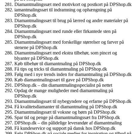
Diamantmalingssæt med motivkort og postkort på DPShop.dk
iamantmalingssæt til indramning og ophængning på
DPShop.dk
Diamantmalingssæt til brug på lærred og andre materialer på
DPShop.dk
Diamantmalingssæt med runde eller firkantede sten på
DPShop.dk
Diamantmalingssæt med forskellige størrelser og farver på
stenene på DPShop.dk
Diamantmalingssæt med ekstra tilbehør, som pincet og
blyanter på DPShop.dk
Køb tilbehør til diamantmaling på DPShop.dk
Få tips og tricks til diamantmaling på DPShop.dk
Følg med i nye trends inden for diamantmaling på DPShop.dk
Køb diamantmalingssæt til gave på DPShop.dk
DPShop.dk – din diamantmalingsspecialist på nettet
Opdag de mange muligheder med diamantmaling på
DPShop.dk
Diamantmalingssæt til nybegyndere og erfarne på DPShop.dk
Få kvalitetsdiamanter til diamantmaling på DPShop.dk
Diamantmalingssæt til voksne og børn på DPShop.dk
Spar tid og penge på diamantmalingssæt fra DPShop.dk
DPShop.dk – din pålidelige leverandør af diamantmaling
Få kundeservice og support på dansk hos DPShop.dk
Følg DPShop.dk på sociale medier for inspiration og tilbud på