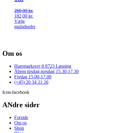
260,00
kr.
Den
Den
182,00
kr.
oprindelige
aktuelle
Vælg
pris
pris
Dette
muligheder
var:
er:
vare
260,00 kr..
182,00 kr..
har
flere
varianter.
Om os
Mulighederne
kan
vælges
Haremarksvej 8 8723 Løsning
på
Åbent tirsdag-torsdag 15.30-17.30
varesiden
Fredag 15.00-17.00
(+45) 20 34 21 26
Icon-facebook
ANdre sider
Forside
Om os
Shop