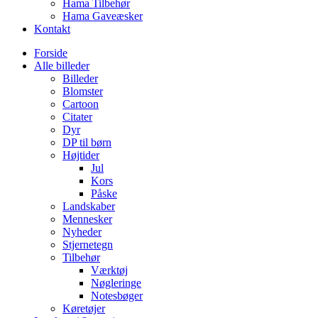
Hama Tilbehør
Hama Gaveæsker
Kontakt
Forside
Alle billeder
Billeder
Blomster
Cartoon
Citater
Dyr
DP til børn
Højtider
Jul
Kors
Påske
Landskaber
Mennesker
Nyheder
Stjernetegn
Tilbehør
Værktøj
Nøgleringe
Notesbøger
Køretøjer