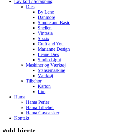
Lav kort / Scrapping
Dies
By Lene
Danmore
Simple and Basic
Snellen
Vintasia
Sizzix
Craft and You
Marianne Design
Leane Dies
Studio Light
Maskiner og Værktøj
Stansemaskine
Værktøj
Tilbehør
Karton
Lim
Hama
Hama Perler
Hama Tilbehør
Hama Gaveæsker
Kontakt
guld hjerte