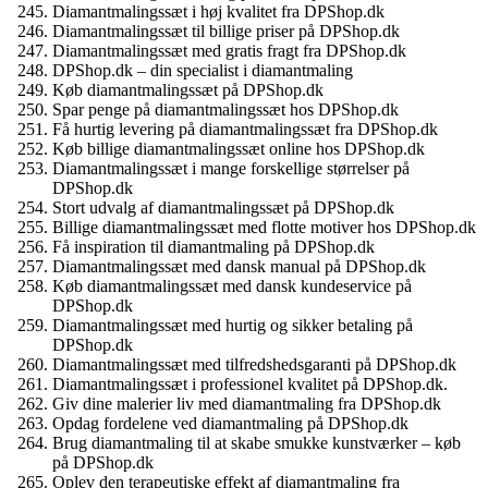
Diamantmalingssæt i høj kvalitet fra DPShop.dk
Diamantmalingssæt til billige priser på DPShop.dk
Diamantmalingssæt med gratis fragt fra DPShop.dk
DPShop.dk – din specialist i diamantmaling
Køb diamantmalingssæt på DPShop.dk
Spar penge på diamantmalingssæt hos DPShop.dk
Få hurtig levering på diamantmalingssæt fra DPShop.dk
Køb billige diamantmalingssæt online hos DPShop.dk
Diamantmalingssæt i mange forskellige størrelser på
DPShop.dk
Stort udvalg af diamantmalingssæt på DPShop.dk
Billige diamantmalingssæt med flotte motiver hos DPShop.dk
Få inspiration til diamantmaling på DPShop.dk
Diamantmalingssæt med dansk manual på DPShop.dk
Køb diamantmalingssæt med dansk kundeservice på
DPShop.dk
Diamantmalingssæt med hurtig og sikker betaling på
DPShop.dk
Diamantmalingssæt med tilfredshedsgaranti på DPShop.dk
Diamantmalingssæt i professionel kvalitet på DPShop.dk.
Giv dine malerier liv med diamantmaling fra DPShop.dk
Opdag fordelene ved diamantmaling på DPShop.dk
Brug diamantmaling til at skabe smukke kunstværker – køb
på DPShop.dk
Oplev den terapeutiske effekt af diamantmaling fra