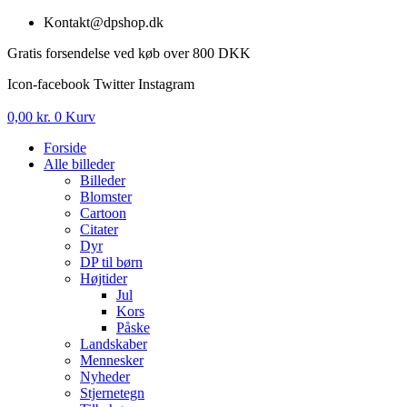
Videre
Kontakt@dpshop.dk
til
Gratis forsendelse ved køb over 800 DKK
indhold
Icon-facebook
Twitter
Instagram
0,00
kr.
0
Kurv
Forside
Alle billeder
Billeder
Blomster
Cartoon
Citater
Dyr
DP til børn
Højtider
Jul
Kors
Påske
Landskaber
Mennesker
Nyheder
Stjernetegn