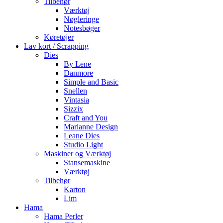
Tilbehør
Værktøj
Nøgleringe
Notesbøger
Køretøjer
Lav kort / Scrapping
Dies
By Lene
Danmore
Simple and Basic
Snellen
Vintasia
Sizzix
Craft and You
Marianne Design
Leane Dies
Studio Light
Maskiner og Værktøj
Stansemaskine
Værktøj
Tilbehør
Karton
Lim
Hama
Hama Perler