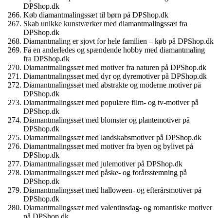
DPShop.dk
Køb diamantmalingssæt til børn på DPShop.dk
Skab unikke kunstværker med diamantmalingssæt fra
DPShop.dk
Diamantmaling er sjovt for hele familien – køb på DPShop.dk
Få en anderledes og spændende hobby med diamantmaling
fra DPShop.dk
Diamantmalingssæt med motiver fra naturen på DPShop.dk
Diamantmalingssæt med dyr og dyremotiver på DPShop.dk
Diamantmalingssæt med abstrakte og moderne motiver på
DPShop.dk
Diamantmalingssæt med populære film- og tv-motiver på
DPShop.dk
Diamantmalingssæt med blomster og plantemotiver på
DPShop.dk
Diamantmalingssæt med landskabsmotiver på DPShop.dk
Diamantmalingssæt med motiver fra byen og bylivet på
DPShop.dk
Diamantmalingssæt med julemotiver på DPShop.dk
Diamantmalingssæt med påske- og forårsstemning på
DPShop.dk
Diamantmalingssæt med halloween- og efterårsmotiver på
DPShop.dk
Diamantmalingssæt med valentinsdag- og romantiske motiver
på DPShop.dk