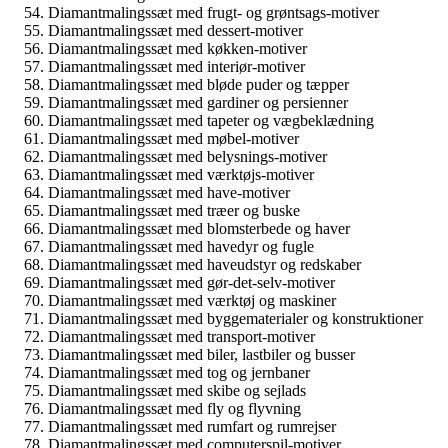
Diamantmalingssæt med frugt- og grøntsags-motiver
Diamantmalingssæt med dessert-motiver
Diamantmalingssæt med køkken-motiver
Diamantmalingssæt med interiør-motiver
Diamantmalingssæt med bløde puder og tæpper
Diamantmalingssæt med gardiner og persienner
Diamantmalingssæt med tapeter og vægbeklædning
Diamantmalingssæt med møbel-motiver
Diamantmalingssæt med belysnings-motiver
Diamantmalingssæt med værktøjs-motiver
Diamantmalingssæt med have-motiver
Diamantmalingssæt med træer og buske
Diamantmalingssæt med blomsterbede og haver
Diamantmalingssæt med havedyr og fugle
Diamantmalingssæt med haveudstyr og redskaber
Diamantmalingssæt med gør-det-selv-motiver
Diamantmalingssæt med værktøj og maskiner
Diamantmalingssæt med byggematerialer og konstruktioner
Diamantmalingssæt med transport-motiver
Diamantmalingssæt med biler, lastbiler og busser
Diamantmalingssæt med tog og jernbaner
Diamantmalingssæt med skibe og sejlads
Diamantmalingssæt med fly og flyvning
Diamantmalingssæt med rumfart og rumrejser
Diamantmalingssæt med computerspil-motiver