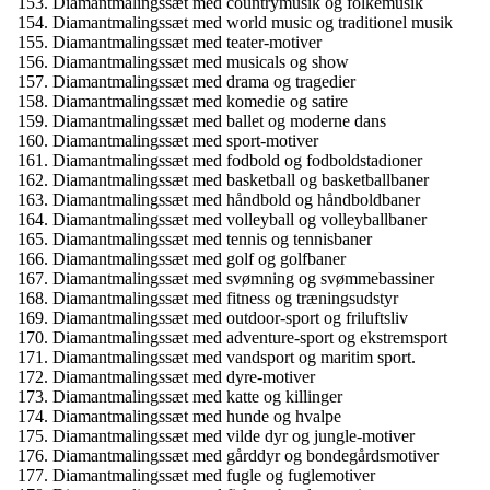
Diamantmalingssæt med countrymusik og folkemusik
Diamantmalingssæt med world music og traditionel musik
Diamantmalingssæt med teater-motiver
Diamantmalingssæt med musicals og show
Diamantmalingssæt med drama og tragedier
Diamantmalingssæt med komedie og satire
Diamantmalingssæt med ballet og moderne dans
Diamantmalingssæt med sport-motiver
Diamantmalingssæt med fodbold og fodboldstadioner
Diamantmalingssæt med basketball og basketballbaner
Diamantmalingssæt med håndbold og håndboldbaner
Diamantmalingssæt med volleyball og volleyballbaner
Diamantmalingssæt med tennis og tennisbaner
Diamantmalingssæt med golf og golfbaner
Diamantmalingssæt med svømning og svømmebassiner
Diamantmalingssæt med fitness og træningsudstyr
Diamantmalingssæt med outdoor-sport og friluftsliv
Diamantmalingssæt med adventure-sport og ekstremsport
Diamantmalingssæt med vandsport og maritim sport.
Diamantmalingssæt med dyre-motiver
Diamantmalingssæt med katte og killinger
Diamantmalingssæt med hunde og hvalpe
Diamantmalingssæt med vilde dyr og jungle-motiver
Diamantmalingssæt med gårddyr og bondegårdsmotiver
Diamantmalingssæt med fugle og fuglemotiver