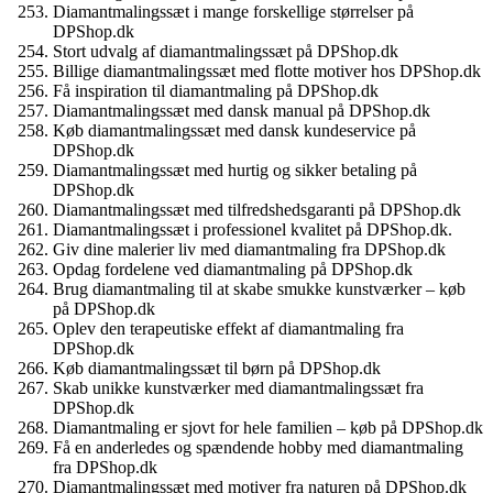
Diamantmalingssæt i mange forskellige størrelser på
DPShop.dk
Stort udvalg af diamantmalingssæt på DPShop.dk
Billige diamantmalingssæt med flotte motiver hos DPShop.dk
Få inspiration til diamantmaling på DPShop.dk
Diamantmalingssæt med dansk manual på DPShop.dk
Køb diamantmalingssæt med dansk kundeservice på
DPShop.dk
Diamantmalingssæt med hurtig og sikker betaling på
DPShop.dk
Diamantmalingssæt med tilfredshedsgaranti på DPShop.dk
Diamantmalingssæt i professionel kvalitet på DPShop.dk.
Giv dine malerier liv med diamantmaling fra DPShop.dk
Opdag fordelene ved diamantmaling på DPShop.dk
Brug diamantmaling til at skabe smukke kunstværker – køb
på DPShop.dk
Oplev den terapeutiske effekt af diamantmaling fra
DPShop.dk
Køb diamantmalingssæt til børn på DPShop.dk
Skab unikke kunstværker med diamantmalingssæt fra
DPShop.dk
Diamantmaling er sjovt for hele familien – køb på DPShop.dk
Få en anderledes og spændende hobby med diamantmaling
fra DPShop.dk
Diamantmalingssæt med motiver fra naturen på DPShop.dk