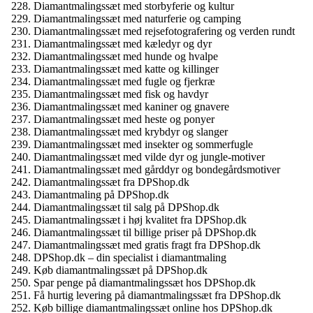
Diamantmalingssæt med storbyferie og kultur
Diamantmalingssæt med naturferie og camping
Diamantmalingssæt med rejsefotografering og verden rundt
Diamantmalingssæt med kæledyr og dyr
Diamantmalingssæt med hunde og hvalpe
Diamantmalingssæt med katte og killinger
Diamantmalingssæt med fugle og fjerkræ
Diamantmalingssæt med fisk og havdyr
Diamantmalingssæt med kaniner og gnavere
Diamantmalingssæt med heste og ponyer
Diamantmalingssæt med krybdyr og slanger
Diamantmalingssæt med insekter og sommerfugle
Diamantmalingssæt med vilde dyr og jungle-motiver
Diamantmalingssæt med gårddyr og bondegårdsmotiver
Diamantmalingssæt fra DPShop.dk
Diamantmaling på DPShop.dk
Diamantmalingssæt til salg på DPShop.dk
Diamantmalingssæt i høj kvalitet fra DPShop.dk
Diamantmalingssæt til billige priser på DPShop.dk
Diamantmalingssæt med gratis fragt fra DPShop.dk
DPShop.dk – din specialist i diamantmaling
Køb diamantmalingssæt på DPShop.dk
Spar penge på diamantmalingssæt hos DPShop.dk
Få hurtig levering på diamantmalingssæt fra DPShop.dk
Køb billige diamantmalingssæt online hos DPShop.dk