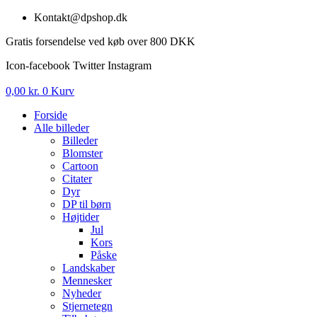
Videre
Kontakt@dpshop.dk
til
Gratis forsendelse ved køb over 800 DKK
indhold
Icon-facebook
Twitter
Instagram
0,00
kr.
0
Kurv
Forside
Alle billeder
Billeder
Blomster
Cartoon
Citater
Dyr
DP til børn
Højtider
Jul
Kors
Påske
Landskaber
Mennesker
Nyheder
Stjernetegn