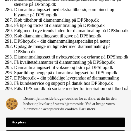
stenene på DPShop.dk
Diamantmalingssæt med ekstra tilbehør, som pincet og
blyanter på DPShop.dk
Køb tilbehør til diamantmaling på DPShop.dk
Få tips og tricks til diamantmaling på DPShop.dk
Følg med i nye trends inden for diamantmaling på DPShop.dk
Køb diamantmalingssæt til gave på DPShop.dk
DPShop.dk – din diamantmalingsspecialist på nettet
Opdag de mange muligheder med diamantmaling på
DPShop.dk
Diamantmalingssæt til nybegyndere og erfarne på DPShop.dk
Få kvalitetsdiamanter til diamantmaling på DPShop.dk
Diamantmalingssæt til voksne og børn på DPShop.dk
Spar tid og penge på diamantmalingssæt fra DPShop.dk
DPShop.dk – din pålidelige leverandør af diamantmaling
Få kundeservice og support på dansk hos DPShop.dk
Følg DPShop.dk på sociale medier for inspiration og tilbud på
diamantmaling
Denne hjemmeside bruger cookies for at sikre, at du får den
Bliv en del af DPShop.dk’s diamantmalingssamfund
bedste oplevelse på vores hjemmeside. Ved at bruge vores
Diamantmalingssæt til dig, der vil udfordre din kreativitet på
hjemmeside accepterer du cookies.
Lær mere
DPShop.dk.
Accptere
Shopping cart
0
Der er ingen produkter i kurven!