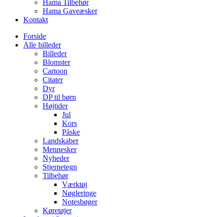
Hama Tilbehør
Hama Gaveæsker
Kontakt
Forside
Alle billeder
Billeder
Blomster
Cartoon
Citater
Dyr
DP til børn
Højtider
Jul
Kors
Påske
Landskaber
Mennesker
Nyheder
Stjernetegn
Tilbehør
Værktøj
Nøgleringe
Notesbøger
Køretøjer