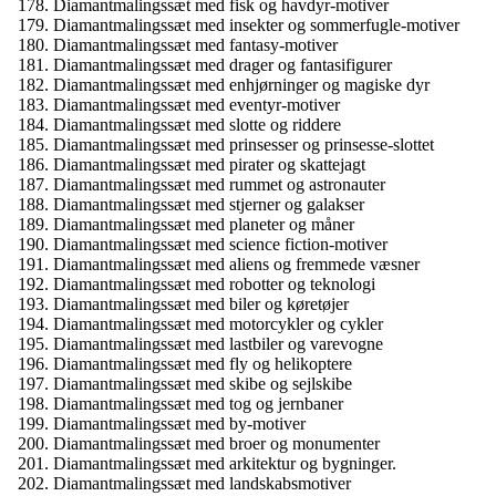
Diamantmalingssæt med fisk og havdyr-motiver
Diamantmalingssæt med insekter og sommerfugle-motiver
Diamantmalingssæt med fantasy-motiver
Diamantmalingssæt med drager og fantasifigurer
Diamantmalingssæt med enhjørninger og magiske dyr
Diamantmalingssæt med eventyr-motiver
Diamantmalingssæt med slotte og riddere
Diamantmalingssæt med prinsesser og prinsesse-slottet
Diamantmalingssæt med pirater og skattejagt
Diamantmalingssæt med rummet og astronauter
Diamantmalingssæt med stjerner og galakser
Diamantmalingssæt med planeter og måner
Diamantmalingssæt med science fiction-motiver
Diamantmalingssæt med aliens og fremmede væsner
Diamantmalingssæt med robotter og teknologi
Diamantmalingssæt med biler og køretøjer
Diamantmalingssæt med motorcykler og cykler
Diamantmalingssæt med lastbiler og varevogne
Diamantmalingssæt med fly og helikoptere
Diamantmalingssæt med skibe og sejlskibe
Diamantmalingssæt med tog og jernbaner
Diamantmalingssæt med by-motiver
Diamantmalingssæt med broer og monumenter
Diamantmalingssæt med arkitektur og bygninger.
Diamantmalingssæt med landskabsmotiver