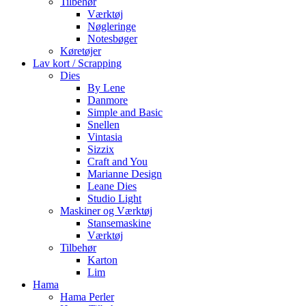
Tilbehør
Værktøj
Nøgleringe
Notesbøger
Køretøjer
Lav kort / Scrapping
Dies
By Lene
Danmore
Simple and Basic
Snellen
Vintasia
Sizzix
Craft and You
Marianne Design
Leane Dies
Studio Light
Maskiner og Værktøj
Stansemaskine
Værktøj
Tilbehør
Karton
Lim
Hama
Hama Perler