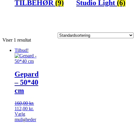
TILBEHØR
(9)
Studio Light
(6)
Viser 1 resultat
Tilbud!
Gepard
– 50*40
cm
160,00
kr.
Den
Den
112,00
kr.
oprindelige
aktuelle
Vælg
pris
pris
Dette
muligheder
var:
er:
vare
160,00 kr..
112,00 kr..
har
flere