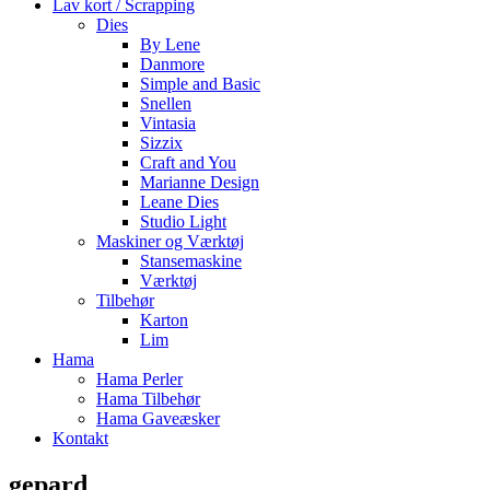
Lav kort / Scrapping
Dies
By Lene
Danmore
Simple and Basic
Snellen
Vintasia
Sizzix
Craft and You
Marianne Design
Leane Dies
Studio Light
Maskiner og Værktøj
Stansemaskine
Værktøj
Tilbehør
Karton
Lim
Hama
Hama Perler
Hama Tilbehør
Hama Gaveæsker
Kontakt
gepard