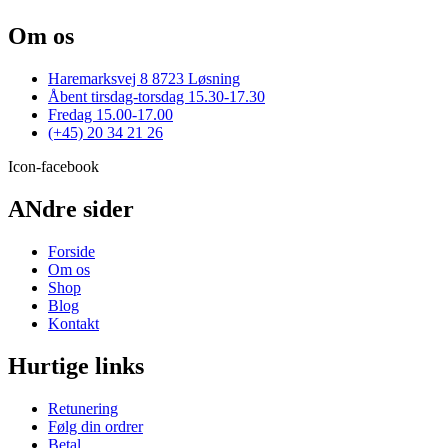
varianter.
Om os
Mulighederne
kan
vælges
Haremarksvej 8 8723 Løsning
på
Åbent tirsdag-torsdag 15.30-17.30
varesiden
Fredag 15.00-17.00
(+45) 20 34 21 26
Icon-facebook
ANdre sider
Forside
Om os
Shop
Blog
Kontakt
Hurtige links
Retunering
Følg din ordrer
Betal