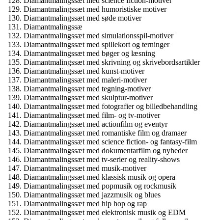
Diamantmalingssæt med science fiction-motiver
Diamantmalingssæt med humoristiske motiver
Diamantmalingssæt med søde motiver
Diamantmalingssæ
Diamantmalingssæt med simulationsspil-motiver
Diamantmalingssæt med spillekort og terninger
Diamantmalingssæt med bøger og læsning
Diamantmalingssæt med skrivning og skrivebordsartikler
Diamantmalingssæt med kunst-motiver
Diamantmalingssæt med maleri-motiver
Diamantmalingssæt med tegning-motiver
Diamantmalingssæt med skulptur-motiver
Diamantmalingssæt med fotografier og billedbehandling
Diamantmalingssæt med film- og tv-motiver
Diamantmalingssæt med actionfilm og eventyr
Diamantmalingssæt med romantiske film og dramaer
Diamantmalingssæt med science fiction- og fantasy-film
Diamantmalingssæt med dokumentarfilm og nyheder
Diamantmalingssæt med tv-serier og reality-shows
Diamantmalingssæt med musik-motiver
Diamantmalingssæt med klassisk musik og opera
Diamantmalingssæt med popmusik og rockmusik
Diamantmalingssæt med jazzmusik og blues
Diamantmalingssæt med hip hop og rap
Diamantmalingssæt med elektronisk musik og EDM