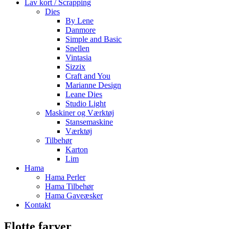
Lav kort / Scrapping
Dies
By Lene
Danmore
Simple and Basic
Snellen
Vintasia
Sizzix
Craft and You
Marianne Design
Leane Dies
Studio Light
Maskiner og Værktøj
Stansemaskine
Værktøj
Tilbehør
Karton
Lim
Hama
Hama Perler
Hama Tilbehør
Hama Gaveæsker
Kontakt
Flotte farver