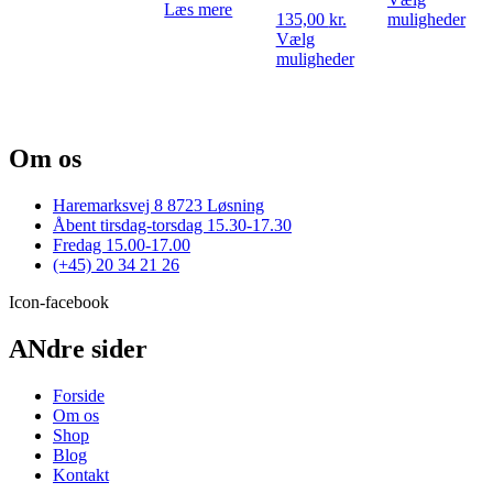
vare
Læs mere
pris
pris
Det
135,00
kr.
muligheder
har
var:
er:
var
Vælg
flere
Dette
165,00 kr..
115,5
har
muligheder
varianter.
vare
fler
Mulighederne
har
vari
kan
flere
Mul
vælges
varianter.
kan
på
Om os
Mulighederne
væl
varesiden
kan
på
vælges
var
Haremarksvej 8 8723 Løsning
på
Åbent tirsdag-torsdag 15.30-17.30
varesiden
Fredag 15.00-17.00
(+45) 20 34 21 26
Icon-facebook
ANdre sider
Forside
Om os
Shop
Blog
Kontakt