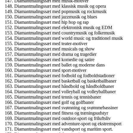
Diamantmalingssæt med musik-motiver
Diamantmalingssæt med klassisk musik og opera
Diamantmalingssæt med popmusik og rockmusik
Diamantmalingssæt med jazzmusik og blues
Diamantmalingssæt med hip hop og rap
Diamantmalingssæt med elektronisk musik og EDM
Diamantmalingssæt med countrymusik og folkemusik
Diamantmalingssæt med world music og traditionel musik
Diamantmalingssæt med teater-motiver
Diamantmalingssæt med musicals og show
Diamantmalingssæt med drama og tragedier
Diamantmalingssæt med komedie og satire
Diamantmalingssæt med ballet og moderne dans
Diamantmalingssæt med sport-motiver
Diamantmalingssæt med fodbold og fodboldstadioner
Diamantmalingssæt med basketball og basketballbaner
Diamantmalingssæt med håndbold og håndboldbaner
Diamantmalingssæt med volleyball og volleyballbaner
Diamantmalingssæt med tennis og tennisbaner
Diamantmalingssæt med golf og golfbaner
Diamantmalingssæt med svømning og svømmebassiner
Diamantmalingssæt med fitness og træningsudstyr
Diamantmalingssæt med outdoor-sport og friluftsliv
Diamantmalingssæt med adventure-sport og ekstremsport
Diamantmalingssæt med vandsport og maritim sport.