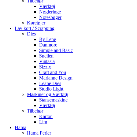
Tilbehør
Værktøj
Nøgleringe
Notesbøger
Køretøjer
Lav kort / Scrapping
Dies
By Lene
Danmore
Simple and Basic
Snellen
Vintasia
Sizzix
Craft and You
Marianne Design
Leane Dies
Studio Light
Maskiner og Værktøj
Stansemaskine
Værktøj
Tilbehør
Karton
Lim
Hama
Hama Perler