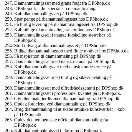
Diamantmalingssæt med gratis fragt fra DPShop.dk
DPShop.dk – din specialist i diamantmaling
Køb diamantmalingssæt på DPShop.dk
Spar penge på diamantmalingssæt hos DPShop.dk
Få hurtig levering på diamantmalingssæt fra DPShop.dk
Køb billige diamantmalingssæt online hos DPShop.dk
Diamantmalingssæt i mange forskellige størrelser på
DPShop.dk
Stort udvalg af diamantmalingssæt på DPShop.dk
Billige diamantmalingssæt med flotte motiver hos DPShop.dk
Få inspiration til diamantmaling på DPShop.dk
Diamantmalingssæt med dansk manual på DPShop.dk
Køb diamantmalingssæt med dansk kundeservice på
DPShop.dk
Diamantmalingssæt med hurtig og sikker betaling på
DPShop.dk
Diamantmalingssæt med tilfredshedsgaranti på DPShop.dk
Diamantmalingssæt i professionel kvalitet på DPShop.dk.
Giv dine malerier liv med diamantmaling fra DPShop.dk
Opdag fordelene ved diamantmaling på DPShop.dk
Brug diamantmaling til at skabe smukke kunstværker – køb
på DPShop.dk
Oplev den terapeutiske effekt af diamantmaling fra
DPShop.dk
Køb diamantmalingssæt til børn på DPShop.dk