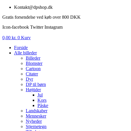
Videre
Kontakt@dpshop.dk
til
Gratis forsendelse ved køb over 800 DKK
indhold
Icon-facebook
Twitter
Instagram
0,00
kr.
0
Kurv
Forside
Alle billeder
Billeder
Blomster
Cartoon
Citater
Dyr
DP til børn
Højtider
Jul
Kors
Påske
Landskaber
Mennesker
Nyheder
Stjernetegn