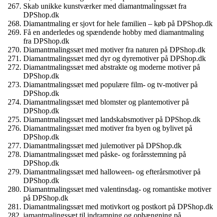
Skab unikke kunstværker med diamantmalingssæt fra
DPShop.dk
Diamantmaling er sjovt for hele familien – køb på DPShop.dk
Få en anderledes og spændende hobby med diamantmaling
fra DPShop.dk
Diamantmalingssæt med motiver fra naturen på DPShop.dk
Diamantmalingssæt med dyr og dyremotiver på DPShop.dk
Diamantmalingssæt med abstrakte og moderne motiver på
DPShop.dk
Diamantmalingssæt med populære film- og tv-motiver på
DPShop.dk
Diamantmalingssæt med blomster og plantemotiver på
DPShop.dk
Diamantmalingssæt med landskabsmotiver på DPShop.dk
Diamantmalingssæt med motiver fra byen og bylivet på
DPShop.dk
Diamantmalingssæt med julemotiver på DPShop.dk
Diamantmalingssæt med påske- og forårsstemning på
DPShop.dk
Diamantmalingssæt med halloween- og efterårsmotiver på
DPShop.dk
Diamantmalingssæt med valentinsdag- og romantiske motiver
på DPShop.dk
Diamantmalingssæt med motivkort og postkort på DPShop.dk
iamantmalingssæt til indramning og ophængning på