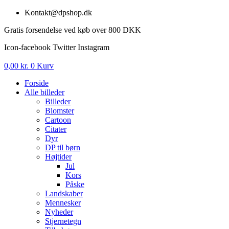
Videre
Kontakt@dpshop.dk
til
Gratis forsendelse ved køb over 800 DKK
indhold
Icon-facebook
Twitter
Instagram
0,00
kr.
0
Kurv
Forside
Alle billeder
Billeder
Blomster
Cartoon
Citater
Dyr
DP til børn
Højtider
Jul
Kors
Påske
Landskaber
Mennesker
Nyheder
Stjernetegn