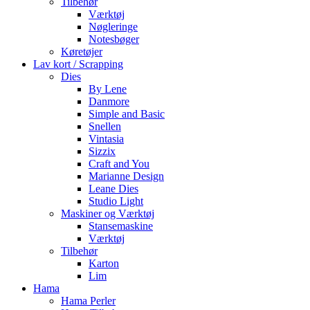
Tilbehør
Værktøj
Nøgleringe
Notesbøger
Køretøjer
Lav kort / Scrapping
Dies
By Lene
Danmore
Simple and Basic
Snellen
Vintasia
Sizzix
Craft and You
Marianne Design
Leane Dies
Studio Light
Maskiner og Værktøj
Stansemaskine
Værktøj
Tilbehør
Karton
Lim
Hama
Hama Perler