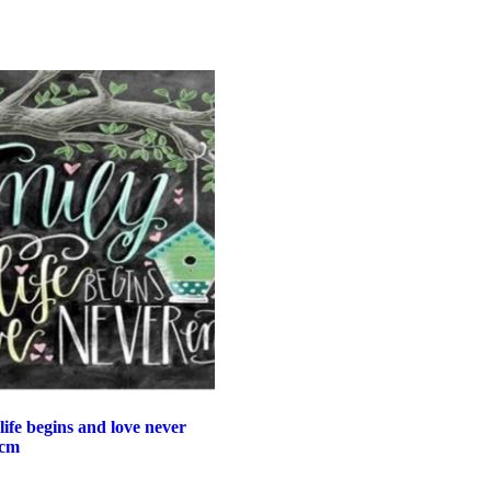
ife begins and love never
 cm