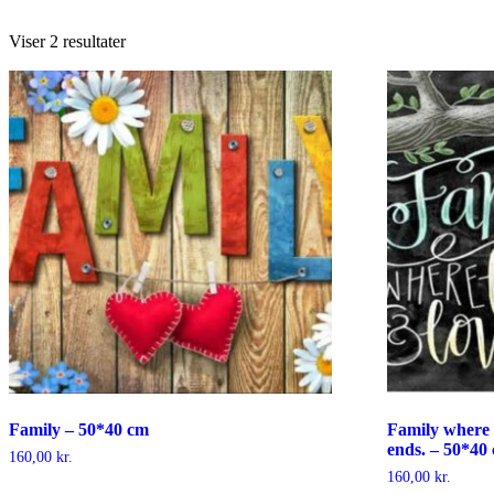
Viser 2 resultater
Family – 50*40 cm
Family where l
ends. – 50*40
160,00
kr.
160,00
kr.
Dette