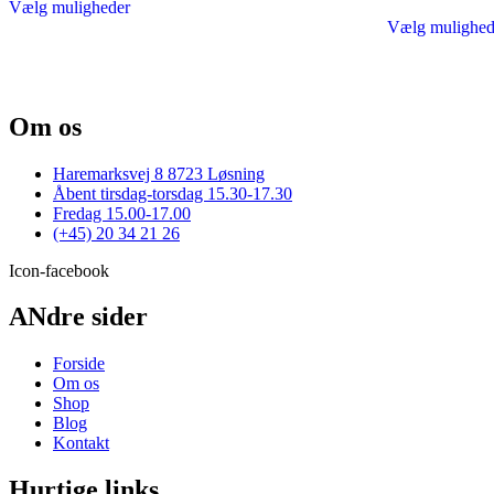
Vælg muligheder
vare
Vælg mulighed
har
flere
varianter.
Mulighederne
kan
Om os
vælges
på
varesiden
Haremarksvej 8 8723 Løsning
Åbent tirsdag-torsdag 15.30-17.30
Fredag 15.00-17.00
(+45) 20 34 21 26
Icon-facebook
ANdre sider
Forside
Om os
Shop
Blog
Kontakt
Hurtige links