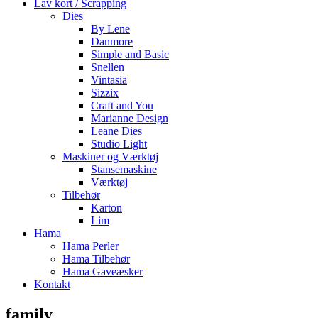
Lav kort / Scrapping
Dies
By Lene
Danmore
Simple and Basic
Snellen
Vintasia
Sizzix
Craft and You
Marianne Design
Leane Dies
Studio Light
Maskiner og Værktøj
Stansemaskine
Værktøj
Tilbehør
Karton
Lim
Hama
Hama Perler
Hama Tilbehør
Hama Gaveæsker
Kontakt
family