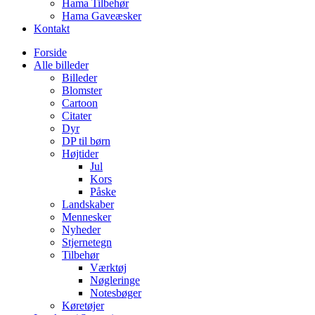
Hama Tilbehør
Hama Gaveæsker
Kontakt
Forside
Alle billeder
Billeder
Blomster
Cartoon
Citater
Dyr
DP til børn
Højtider
Jul
Kors
Påske
Landskaber
Mennesker
Nyheder
Stjernetegn
Tilbehør
Værktøj
Nøgleringe
Notesbøger
Køretøjer