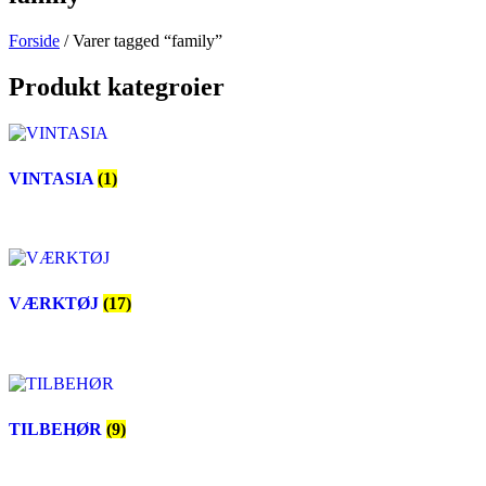
Forside
/ Varer tagged “family”
Produkt kategroier
VINTASIA
(1)
VÆRKTØJ
(17)
TILBEHØR
(9)