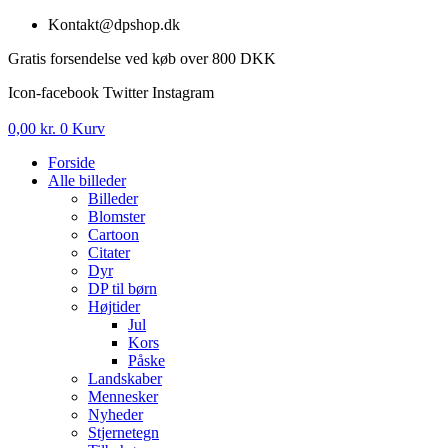
Videre
Kontakt@dpshop.dk
til
Gratis forsendelse ved køb over 800 DKK
indhold
Icon-facebook
Twitter
Instagram
0,00
kr.
0
Kurv
Forside
Alle billeder
Billeder
Blomster
Cartoon
Citater
Dyr
DP til børn
Højtider
Jul
Kors
Påske
Landskaber
Mennesker
Nyheder
Stjernetegn