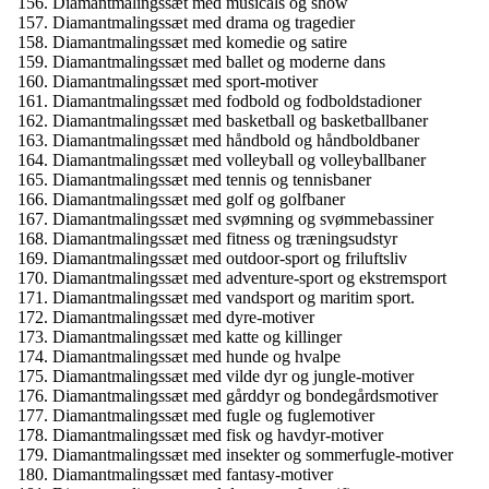
Diamantmalingssæt med musicals og show
Diamantmalingssæt med drama og tragedier
Diamantmalingssæt med komedie og satire
Diamantmalingssæt med ballet og moderne dans
Diamantmalingssæt med sport-motiver
Diamantmalingssæt med fodbold og fodboldstadioner
Diamantmalingssæt med basketball og basketballbaner
Diamantmalingssæt med håndbold og håndboldbaner
Diamantmalingssæt med volleyball og volleyballbaner
Diamantmalingssæt med tennis og tennisbaner
Diamantmalingssæt med golf og golfbaner
Diamantmalingssæt med svømning og svømmebassiner
Diamantmalingssæt med fitness og træningsudstyr
Diamantmalingssæt med outdoor-sport og friluftsliv
Diamantmalingssæt med adventure-sport og ekstremsport
Diamantmalingssæt med vandsport og maritim sport.
Diamantmalingssæt med dyre-motiver
Diamantmalingssæt med katte og killinger
Diamantmalingssæt med hunde og hvalpe
Diamantmalingssæt med vilde dyr og jungle-motiver
Diamantmalingssæt med gårddyr og bondegårdsmotiver
Diamantmalingssæt med fugle og fuglemotiver
Diamantmalingssæt med fisk og havdyr-motiver
Diamantmalingssæt med insekter og sommerfugle-motiver
Diamantmalingssæt med fantasy-motiver