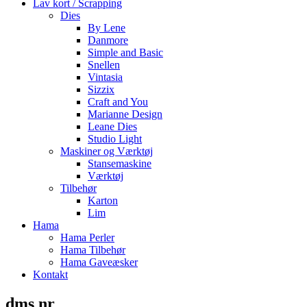
Lav kort / Scrapping
Dies
By Lene
Danmore
Simple and Basic
Snellen
Vintasia
Sizzix
Craft and You
Marianne Design
Leane Dies
Studio Light
Maskiner og Værktøj
Stansemaskine
Værktøj
Tilbehør
Karton
Lim
Hama
Hama Perler
Hama Tilbehør
Hama Gaveæsker
Kontakt
dms nr