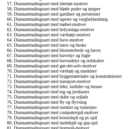
Diamantmalingssæt med interiør-motiver
Diamantmalingssæt med bløde puder og tæpper
Diamantmalingssæt med gardiner og persienner
Diamantmalingssæt med tapeter og vægbeklædning
Diamantmalingssæt med møbel-motiver
Diamantmalingssæt med belysnings-motiver
Diamantmalingssæt med værktøjs-motiver
Diamantmalingssæt med have-motiver
Diamantmalingssæt med træer og buske
Diamantmalingssæt med blomsterbede og haver
Diamantmalingssæt med havedyr og fugle
Diamantmalingssæt med haveudstyr og redskaber
Diamantmalingssæt med gør-det-selv-motiver
Diamantmalingssæt med værktøj og maskiner
Diamantmalingssæt med byggematerialer og konstruktioner
Diamantmalingssæt med transport-motiver
Diamantmalingssæt med biler, lastbiler og busser
Diamantmalingssæt med tog og jernbaner
Diamantmalingssæt med skibe og sejlads
Diamantmalingssæt med fly og flyvning
Diamantmalingssæt med rumfart og rumrejser
Diamantmalingssæt med computerspil-motiver
Diamantmalingssæt med konsolspil og pc-spil
Diamantmalingssæt med mobilspil og app-spil
Diamantmalingssæt med brætspil-motiver