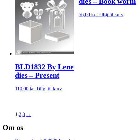
dies – Book worm
56,00
kr.
Tilføj til kurv
BLD1832 By Lene
dies – Present
110,00
kr.
Tilføj til kurv
1
2
3
→
Om os