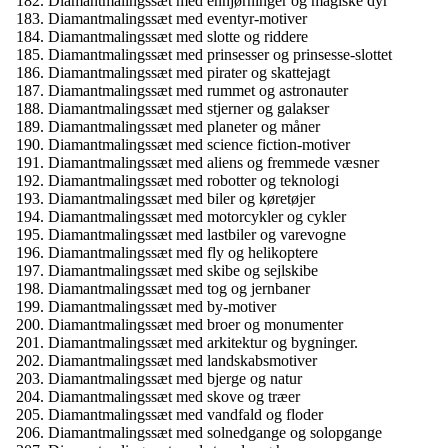
Diamantmalingssæt med enhjørninger og magiske dyr
Diamantmalingssæt med eventyr-motiver
Diamantmalingssæt med slotte og riddere
Diamantmalingssæt med prinsesser og prinsesse-slottet
Diamantmalingssæt med pirater og skattejagt
Diamantmalingssæt med rummet og astronauter
Diamantmalingssæt med stjerner og galakser
Diamantmalingssæt med planeter og måner
Diamantmalingssæt med science fiction-motiver
Diamantmalingssæt med aliens og fremmede væsner
Diamantmalingssæt med robotter og teknologi
Diamantmalingssæt med biler og køretøjer
Diamantmalingssæt med motorcykler og cykler
Diamantmalingssæt med lastbiler og varevogne
Diamantmalingssæt med fly og helikoptere
Diamantmalingssæt med skibe og sejlskibe
Diamantmalingssæt med tog og jernbaner
Diamantmalingssæt med by-motiver
Diamantmalingssæt med broer og monumenter
Diamantmalingssæt med arkitektur og bygninger.
Diamantmalingssæt med landskabsmotiver
Diamantmalingssæt med bjerge og natur
Diamantmalingssæt med skove og træer
Diamantmalingssæt med vandfald og floder
Diamantmalingssæt med solnedgange og solopgange