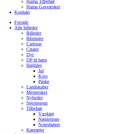
Hama Tilbehør
Hama Gaveæsker
Kontakt
Forside
Alle billeder
Billeder
Blomster
Cartoon
Citater
Dyr
DP til børn
Højtider
Jul
Kors
Påske
Landskaber
Mennesker
Nyheder
Stjernetegn
Tilbehør
Værktøj
Nøgleringe
Notesbøger
Køretøjer