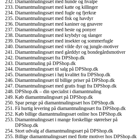
Diamantmalingssæt med hunde og hvalpe
Diamantmalingssæt med katte og killinger
Diamantmalingssæt med fugle og fjerkræ
Diamantmalingssæt med fisk og havdyr
Diamantmalingssæt med kaniner og gnavere
Diamantmalingssæt med heste og ponyer
Diamantmalingssæt med krybdyr og slanger
Diamantmalingssæt med insekter og sommerfugle
Diamantmalingssæt med vilde dyr og jungle-motiver
Diamantmalingssæt med gårddyr og bondegårdsmotiver
Diamantmalingssæt fra DPShop.dk
Diamantmaling på DPShop.dk
Diamantmalingssæt til salg på DPShop.dk
Diamantmalingssæt i høj kvalitet fra DPShop.dk
Diamantmalingssæt til billige priser på DPShop.dk
Diamantmalingssæt med gratis fragt fra DPShop.dk
DPShop.dk – din specialist i diamantmaling
Køb diamantmalingssæt på DPShop.dk
Spar penge på diamantmalingssæt hos DPShop.dk
Få hurtig levering på diamantmalingssæt fra DPShop.dk
Køb billige diamantmalingssæt online hos DPShop.dk
Diamantmalingssæt i mange forskellige størrelser på
DPShop.dk
Stort udvalg af diamantmalingssæt på DPShop.dk
Billige diamantmalingssæt med flotte motiver hos DPShop.dk