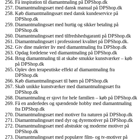
Få inspiration til diamantmaling på DPShop.dk
Diamantmalingssæt med dansk manual på DPShop.dk
Køb diamantmalingssæt med dansk kundeservice på
DPShop.dk
Diamantmalingssæt med hurtig og sikker betaling på
DPShop.dk
Diamantmalingssæt med tilfredshedsgaranti på DPShop.dk
Diamantmalingssæt i professionel kvalitet på DPShop.dk.
Giv dine malerier liv med diamantmaling fra DPShop.dk
Opdag fordelene ved diamantmaling på DPShop.dk
Brug diamantmaling til at skabe smukke kunstværker – køb
på DPShop.dk
Oplev den terapeutiske effekt af diamantmaling fra
DPShop.dk
Køb diamantmalingssæt til børn på DPShop.dk
Skab unikke kunstværker med diamantmalingssæt fra
DPShop.dk
Diamantmaling er sjovt for hele familien – køb på DPShop.dk
Få en anderledes og spændende hobby med diamantmaling
fra DPShop.dk
Diamantmalingssæt med motiver fra naturen på DPShop.dk
Diamantmalingssæt med dyr og dyremotiver på DPShop.dk
Diamantmalingssæt med abstrakte og moderne motiver på
DPShop.dk
Diamantmalingssæt med populære film- og tv-motiver på