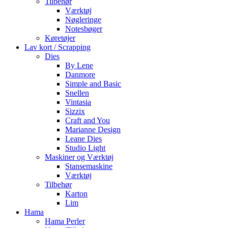
Tilbehør
Værktøj
Nøgleringe
Notesbøger
Køretøjer
Lav kort / Scrapping
Dies
By Lene
Danmore
Simple and Basic
Snellen
Vintasia
Sizzix
Craft and You
Marianne Design
Leane Dies
Studio Light
Maskiner og Værktøj
Stansemaskine
Værktøj
Tilbehør
Karton
Lim
Hama
Hama Perler