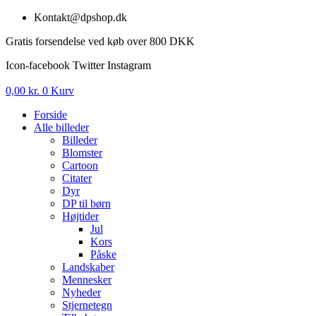
Videre
Kontakt@dpshop.dk
til
Gratis forsendelse ved køb over 800 DKK
indhold
Icon-facebook
Twitter
Instagram
0,00
kr.
0
Kurv
Forside
Alle billeder
Billeder
Blomster
Cartoon
Citater
Dyr
DP til børn
Højtider
Jul
Kors
Påske
Landskaber
Mennesker
Nyheder
Stjernetegn