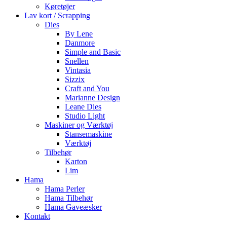
Køretøjer
Lav kort / Scrapping
Dies
By Lene
Danmore
Simple and Basic
Snellen
Vintasia
Sizzix
Craft and You
Marianne Design
Leane Dies
Studio Light
Maskiner og Værktøj
Stansemaskine
Værktøj
Tilbehør
Karton
Lim
Hama
Hama Perler
Hama Tilbehør
Hama Gaveæsker
Kontakt