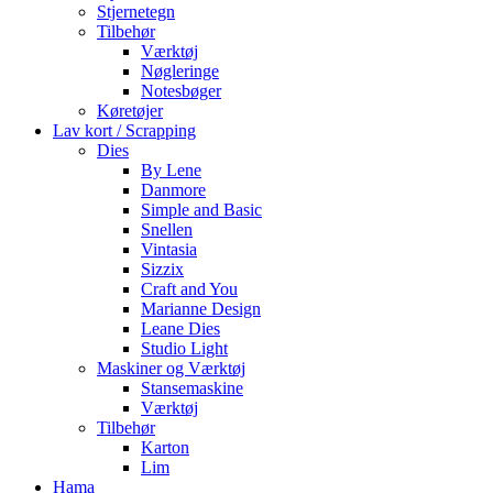
Stjernetegn
Tilbehør
Værktøj
Nøgleringe
Notesbøger
Køretøjer
Lav kort / Scrapping
Dies
By Lene
Danmore
Simple and Basic
Snellen
Vintasia
Sizzix
Craft and You
Marianne Design
Leane Dies
Studio Light
Maskiner og Værktøj
Stansemaskine
Værktøj
Tilbehør
Karton
Lim
Hama