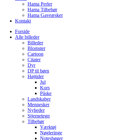
Hama Perler
Hama Tilbehør
Hama Gaveæsker
Kontakt
Forside
Alle billeder
Billeder
Blomster
Cartoon
Citater
Dyr
DP til børn
Højtider
Jul
Kors
Påske
Landskaber
Mennesker
Nyheder
Stjernetegn
Tilbehør
Værktøj
Nøgleringe
Notesbøger