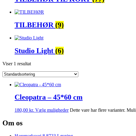
TILBEHØR
(9)
Studio Light
(6)
Viser 1 resultat
Cleopatra – 45*60 cm
180,00
kr.
Vælg muligheder
Dette vare har flere varianter. Mu
Om os
Haremarksvej 8 8723 Løsning