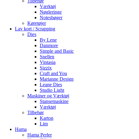
Tilbehør
Værktøj
Nøgleringe
Notesbøger
Køretøjer
Lav kort / Scrapping
Dies
By Lene
Danmore
Simple and Basic
Snellen
Vintasia
Sizzix
Craft and You
Marianne Design
Leane Dies
Studio Light
Maskiner og Værktøj
Stansemaskine
Værktøj
Tilbehør
Karton
Lim
Hama
Hama Perler