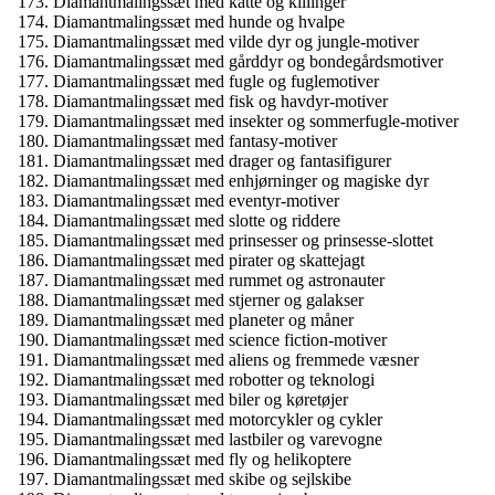
Diamantmalingssæt med katte og killinger
Diamantmalingssæt med hunde og hvalpe
Diamantmalingssæt med vilde dyr og jungle-motiver
Diamantmalingssæt med gårddyr og bondegårdsmotiver
Diamantmalingssæt med fugle og fuglemotiver
Diamantmalingssæt med fisk og havdyr-motiver
Diamantmalingssæt med insekter og sommerfugle-motiver
Diamantmalingssæt med fantasy-motiver
Diamantmalingssæt med drager og fantasifigurer
Diamantmalingssæt med enhjørninger og magiske dyr
Diamantmalingssæt med eventyr-motiver
Diamantmalingssæt med slotte og riddere
Diamantmalingssæt med prinsesser og prinsesse-slottet
Diamantmalingssæt med pirater og skattejagt
Diamantmalingssæt med rummet og astronauter
Diamantmalingssæt med stjerner og galakser
Diamantmalingssæt med planeter og måner
Diamantmalingssæt med science fiction-motiver
Diamantmalingssæt med aliens og fremmede væsner
Diamantmalingssæt med robotter og teknologi
Diamantmalingssæt med biler og køretøjer
Diamantmalingssæt med motorcykler og cykler
Diamantmalingssæt med lastbiler og varevogne
Diamantmalingssæt med fly og helikoptere
Diamantmalingssæt med skibe og sejlskibe