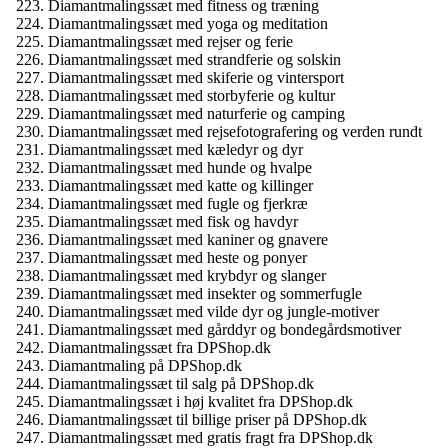
Diamantmalingssæt med fitness og træning
Diamantmalingssæt med yoga og meditation
Diamantmalingssæt med rejser og ferie
Diamantmalingssæt med strandferie og solskin
Diamantmalingssæt med skiferie og vintersport
Diamantmalingssæt med storbyferie og kultur
Diamantmalingssæt med naturferie og camping
Diamantmalingssæt med rejsefotografering og verden rundt
Diamantmalingssæt med kæledyr og dyr
Diamantmalingssæt med hunde og hvalpe
Diamantmalingssæt med katte og killinger
Diamantmalingssæt med fugle og fjerkræ
Diamantmalingssæt med fisk og havdyr
Diamantmalingssæt med kaniner og gnavere
Diamantmalingssæt med heste og ponyer
Diamantmalingssæt med krybdyr og slanger
Diamantmalingssæt med insekter og sommerfugle
Diamantmalingssæt med vilde dyr og jungle-motiver
Diamantmalingssæt med gårddyr og bondegårdsmotiver
Diamantmalingssæt fra DPShop.dk
Diamantmaling på DPShop.dk
Diamantmalingssæt til salg på DPShop.dk
Diamantmalingssæt i høj kvalitet fra DPShop.dk
Diamantmalingssæt til billige priser på DPShop.dk
Diamantmalingssæt med gratis fragt fra DPShop.dk