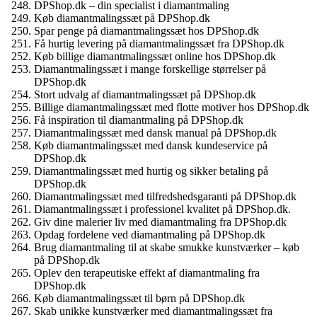
DPShop.dk – din specialist i diamantmaling
Køb diamantmalingssæt på DPShop.dk
Spar penge på diamantmalingssæt hos DPShop.dk
Få hurtig levering på diamantmalingssæt fra DPShop.dk
Køb billige diamantmalingssæt online hos DPShop.dk
Diamantmalingssæt i mange forskellige størrelser på
DPShop.dk
Stort udvalg af diamantmalingssæt på DPShop.dk
Billige diamantmalingssæt med flotte motiver hos DPShop.dk
Få inspiration til diamantmaling på DPShop.dk
Diamantmalingssæt med dansk manual på DPShop.dk
Køb diamantmalingssæt med dansk kundeservice på
DPShop.dk
Diamantmalingssæt med hurtig og sikker betaling på
DPShop.dk
Diamantmalingssæt med tilfredshedsgaranti på DPShop.dk
Diamantmalingssæt i professionel kvalitet på DPShop.dk.
Giv dine malerier liv med diamantmaling fra DPShop.dk
Opdag fordelene ved diamantmaling på DPShop.dk
Brug diamantmaling til at skabe smukke kunstværker – køb
på DPShop.dk
Oplev den terapeutiske effekt af diamantmaling fra
DPShop.dk
Køb diamantmalingssæt til børn på DPShop.dk
Skab unikke kunstværker med diamantmalingssæt fra