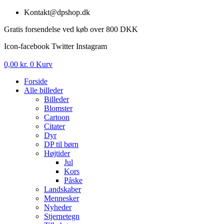
Videre
Kontakt@dpshop.dk
til
Gratis forsendelse ved køb over 800 DKK
indhold
Icon-facebook
Twitter
Instagram
0,00
kr.
0
Kurv
Forside
Alle billeder
Billeder
Blomster
Cartoon
Citater
Dyr
DP til børn
Højtider
Jul
Kors
Påske
Landskaber
Mennesker
Nyheder
Stjernetegn