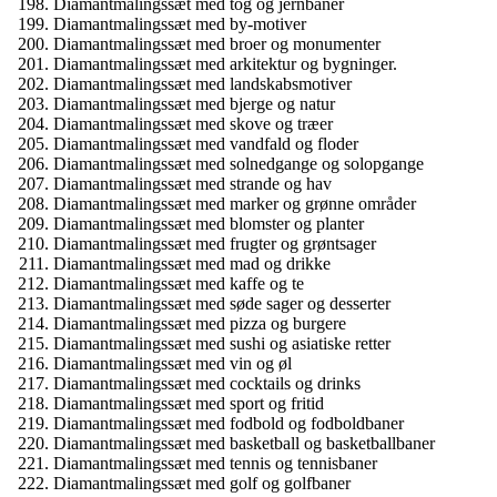
Diamantmalingssæt med tog og jernbaner
Diamantmalingssæt med by-motiver
Diamantmalingssæt med broer og monumenter
Diamantmalingssæt med arkitektur og bygninger.
Diamantmalingssæt med landskabsmotiver
Diamantmalingssæt med bjerge og natur
Diamantmalingssæt med skove og træer
Diamantmalingssæt med vandfald og floder
Diamantmalingssæt med solnedgange og solopgange
Diamantmalingssæt med strande og hav
Diamantmalingssæt med marker og grønne områder
Diamantmalingssæt med blomster og planter
Diamantmalingssæt med frugter og grøntsager
Diamantmalingssæt med mad og drikke
Diamantmalingssæt med kaffe og te
Diamantmalingssæt med søde sager og desserter
Diamantmalingssæt med pizza og burgere
Diamantmalingssæt med sushi og asiatiske retter
Diamantmalingssæt med vin og øl
Diamantmalingssæt med cocktails og drinks
Diamantmalingssæt med sport og fritid
Diamantmalingssæt med fodbold og fodboldbaner
Diamantmalingssæt med basketball og basketballbaner
Diamantmalingssæt med tennis og tennisbaner
Diamantmalingssæt med golf og golfbaner