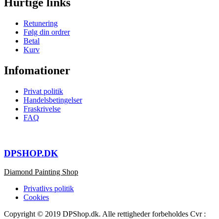
Hurtige links
Retunering
Følg din ordrer
Betal
Kurv
Infomationer
Privat politik
Handelsbetingelser
Fraskrivelse
FAQ
DPSHOP.DK
Diamond Painting Shop
Privatlivs politik
Cookies
Copyright © 2019 DPShop.dk. Alle rettigheder forbeholdes Cvr :