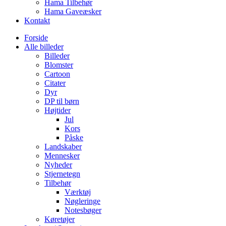
Hama Tilbehør
Hama Gaveæsker
Kontakt
Forside
Alle billeder
Billeder
Blomster
Cartoon
Citater
Dyr
DP til børn
Højtider
Jul
Kors
Påske
Landskaber
Mennesker
Nyheder
Stjernetegn
Tilbehør
Værktøj
Nøgleringe
Notesbøger
Køretøjer