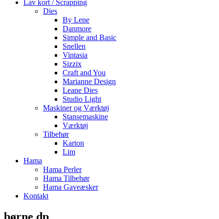
Lav kort / Scrapping
Dies
By Lene
Danmore
Simple and Basic
Snellen
Vintasia
Sizzix
Craft and You
Marianne Design
Leane Dies
Studio Light
Maskiner og Værktøj
Stansemaskine
Værktøj
Tilbehør
Karton
Lim
Hama
Hama Perler
Hama Tilbehør
Hama Gaveæsker
Kontakt
børne dp