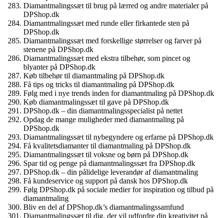
Diamantmalingssæt til brug på lærred og andre materialer på
DPShop.dk
Diamantmalingssæt med runde eller firkantede sten på
DPShop.dk
Diamantmalingssæt med forskellige størrelser og farver på
stenene på DPShop.dk
Diamantmalingssæt med ekstra tilbehør, som pincet og
blyanter på DPShop.dk
Køb tilbehør til diamantmaling på DPShop.dk
Få tips og tricks til diamantmaling på DPShop.dk
Følg med i nye trends inden for diamantmaling på DPShop.dk
Køb diamantmalingssæt til gave på DPShop.dk
DPShop.dk – din diamantmalingsspecialist på nettet
Opdag de mange muligheder med diamantmaling på
DPShop.dk
Diamantmalingssæt til nybegyndere og erfarne på DPShop.dk
Få kvalitetsdiamanter til diamantmaling på DPShop.dk
Diamantmalingssæt til voksne og børn på DPShop.dk
Spar tid og penge på diamantmalingssæt fra DPShop.dk
DPShop.dk – din pålidelige leverandør af diamantmaling
Få kundeservice og support på dansk hos DPShop.dk
Følg DPShop.dk på sociale medier for inspiration og tilbud på
diamantmaling
Bliv en del af DPShop.dk’s diamantmalingssamfund
Diamantmalingssæt til dig, der vil udfordre din kreativitet på