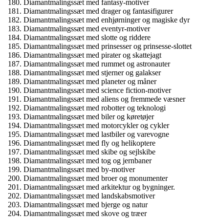
Diamantmalingssæt med fantasy-motiver
Diamantmalingssæt med drager og fantasifigurer
Diamantmalingssæt med enhjørninger og magiske dyr
Diamantmalingssæt med eventyr-motiver
Diamantmalingssæt med slotte og riddere
Diamantmalingssæt med prinsesser og prinsesse-slottet
Diamantmalingssæt med pirater og skattejagt
Diamantmalingssæt med rummet og astronauter
Diamantmalingssæt med stjerner og galakser
Diamantmalingssæt med planeter og måner
Diamantmalingssæt med science fiction-motiver
Diamantmalingssæt med aliens og fremmede væsner
Diamantmalingssæt med robotter og teknologi
Diamantmalingssæt med biler og køretøjer
Diamantmalingssæt med motorcykler og cykler
Diamantmalingssæt med lastbiler og varevogne
Diamantmalingssæt med fly og helikoptere
Diamantmalingssæt med skibe og sejlskibe
Diamantmalingssæt med tog og jernbaner
Diamantmalingssæt med by-motiver
Diamantmalingssæt med broer og monumenter
Diamantmalingssæt med arkitektur og bygninger.
Diamantmalingssæt med landskabsmotiver
Diamantmalingssæt med bjerge og natur
Diamantmalingssæt med skove og træer