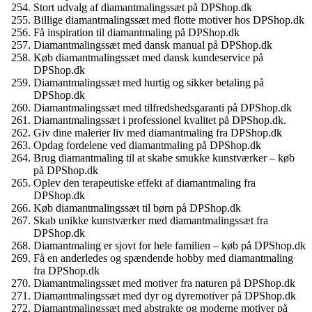
Stort udvalg af diamantmalingssæt på DPShop.dk
Billige diamantmalingssæt med flotte motiver hos DPShop.dk
Få inspiration til diamantmaling på DPShop.dk
Diamantmalingssæt med dansk manual på DPShop.dk
Køb diamantmalingssæt med dansk kundeservice på
DPShop.dk
Diamantmalingssæt med hurtig og sikker betaling på
DPShop.dk
Diamantmalingssæt med tilfredshedsgaranti på DPShop.dk
Diamantmalingssæt i professionel kvalitet på DPShop.dk.
Giv dine malerier liv med diamantmaling fra DPShop.dk
Opdag fordelene ved diamantmaling på DPShop.dk
Brug diamantmaling til at skabe smukke kunstværker – køb
på DPShop.dk
Oplev den terapeutiske effekt af diamantmaling fra
DPShop.dk
Køb diamantmalingssæt til børn på DPShop.dk
Skab unikke kunstværker med diamantmalingssæt fra
DPShop.dk
Diamantmaling er sjovt for hele familien – køb på DPShop.dk
Få en anderledes og spændende hobby med diamantmaling
fra DPShop.dk
Diamantmalingssæt med motiver fra naturen på DPShop.dk
Diamantmalingssæt med dyr og dyremotiver på DPShop.dk
Diamantmalingssæt med abstrakte og moderne motiver på