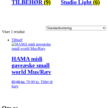
TILBEHØR
(9)
Studio Light
(6)
Viser 1 resultat
Tilbud!
HAMA midi
gaveæske small
world Mus/Ræv
Den
Den
85,00
kr.
70,00
kr.
Tilføj til
oprindelige
aktuelle
kurv
pris
pris
var:
er:
85,00 kr..
70,00 kr..