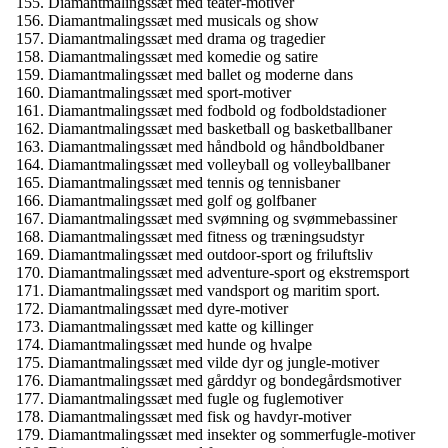
Diamantmalingssæt med teater-motiver
Diamantmalingssæt med musicals og show
Diamantmalingssæt med drama og tragedier
Diamantmalingssæt med komedie og satire
Diamantmalingssæt med ballet og moderne dans
Diamantmalingssæt med sport-motiver
Diamantmalingssæt med fodbold og fodboldstadioner
Diamantmalingssæt med basketball og basketballbaner
Diamantmalingssæt med håndbold og håndboldbaner
Diamantmalingssæt med volleyball og volleyballbaner
Diamantmalingssæt med tennis og tennisbaner
Diamantmalingssæt med golf og golfbaner
Diamantmalingssæt med svømning og svømmebassiner
Diamantmalingssæt med fitness og træningsudstyr
Diamantmalingssæt med outdoor-sport og friluftsliv
Diamantmalingssæt med adventure-sport og ekstremsport
Diamantmalingssæt med vandsport og maritim sport.
Diamantmalingssæt med dyre-motiver
Diamantmalingssæt med katte og killinger
Diamantmalingssæt med hunde og hvalpe
Diamantmalingssæt med vilde dyr og jungle-motiver
Diamantmalingssæt med gårddyr og bondegårdsmotiver
Diamantmalingssæt med fugle og fuglemotiver
Diamantmalingssæt med fisk og havdyr-motiver
Diamantmalingssæt med insekter og sommerfugle-motiver