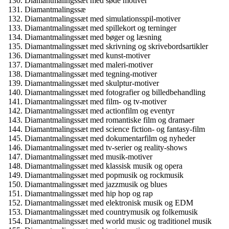
Diamantmalingssæt med søde motiver
Diamantmalingssæ
Diamantmalingssæt med simulationsspil-motiver
Diamantmalingssæt med spillekort og terninger
Diamantmalingssæt med bøger og læsning
Diamantmalingssæt med skrivning og skrivebordsartikler
Diamantmalingssæt med kunst-motiver
Diamantmalingssæt med maleri-motiver
Diamantmalingssæt med tegning-motiver
Diamantmalingssæt med skulptur-motiver
Diamantmalingssæt med fotografier og billedbehandling
Diamantmalingssæt med film- og tv-motiver
Diamantmalingssæt med actionfilm og eventyr
Diamantmalingssæt med romantiske film og dramaer
Diamantmalingssæt med science fiction- og fantasy-film
Diamantmalingssæt med dokumentarfilm og nyheder
Diamantmalingssæt med tv-serier og reality-shows
Diamantmalingssæt med musik-motiver
Diamantmalingssæt med klassisk musik og opera
Diamantmalingssæt med popmusik og rockmusik
Diamantmalingssæt med jazzmusik og blues
Diamantmalingssæt med hip hop og rap
Diamantmalingssæt med elektronisk musik og EDM
Diamantmalingssæt med countrymusik og folkemusik
Diamantmalingssæt med world music og traditionel musik