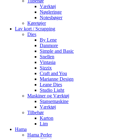
Tilbehør
Værktøj
Nøgleringe
Notesbøger
Køretøjer
Lav kort / Scrapping
Dies
By Lene
Danmore
Simple and Basic
Snellen
Vintasia
Sizzix
Craft and You
Marianne Design
Leane Dies
Studio Light
Maskiner og Værktøj
Stansemaskine
Værktøj
Tilbehør
Karton
Lim
Hama
Hama Perler