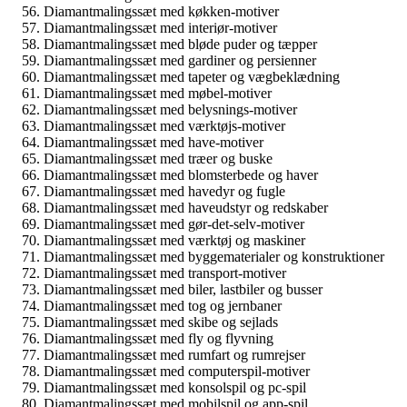
Diamantmalingssæt med køkken-motiver
Diamantmalingssæt med interiør-motiver
Diamantmalingssæt med bløde puder og tæpper
Diamantmalingssæt med gardiner og persienner
Diamantmalingssæt med tapeter og vægbeklædning
Diamantmalingssæt med møbel-motiver
Diamantmalingssæt med belysnings-motiver
Diamantmalingssæt med værktøjs-motiver
Diamantmalingssæt med have-motiver
Diamantmalingssæt med træer og buske
Diamantmalingssæt med blomsterbede og haver
Diamantmalingssæt med havedyr og fugle
Diamantmalingssæt med haveudstyr og redskaber
Diamantmalingssæt med gør-det-selv-motiver
Diamantmalingssæt med værktøj og maskiner
Diamantmalingssæt med byggematerialer og konstruktioner
Diamantmalingssæt med transport-motiver
Diamantmalingssæt med biler, lastbiler og busser
Diamantmalingssæt med tog og jernbaner
Diamantmalingssæt med skibe og sejlads
Diamantmalingssæt med fly og flyvning
Diamantmalingssæt med rumfart og rumrejser
Diamantmalingssæt med computerspil-motiver
Diamantmalingssæt med konsolspil og pc-spil
Diamantmalingssæt med mobilspil og app-spil