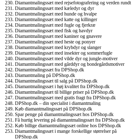
Diamantmalingssæt med rejsefotografering og verden rundt
Diamantmalingssæt med kæledyr og dyr
Diamantmalingssæt med hunde og hvalpe
Diamantmalingssæt med katte og killinger
Diamantmalingssæt med fugle og fjerkræ
Diamantmalingssæt med fisk og havdyr
Diamantmalingssæt med kaniner og gnavere
Diamantmalingssæt med heste og ponyer
Diamantmalingssæt med krybdyr og slanger
Diamantmalingssæt med insekter og sommerfugle
Diamantmalingssæt med vilde dyr og jungle-motiver
Diamantmalingssæt med gårddyr og bondegårdsmotiver
Diamantmalingssæt fra DPShop.dk
Diamantmaling på DPShop.dk
Diamantmalingssæt til salg på DPShop.dk
Diamantmalingssæt i høj kvalitet fra DPShop.dk
Diamantmalingssæt til billige priser på DPShop.dk
Diamantmalingssæt med gratis fragt fra DPShop.dk
DPShop.dk – din specialist i diamantmaling
Køb diamantmalingssæt på DPShop.dk
Spar penge på diamantmalingssæt hos DPShop.dk
Få hurtig levering på diamantmalingssæt fra DPShop.dk
Køb billige diamantmalingssæt online hos DPShop.dk
Diamantmalingssæt i mange forskellige størrelser på
DPShop.dk