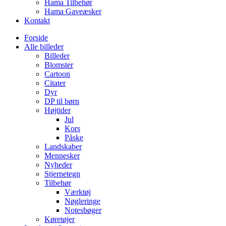
Hama Tilbehør
Hama Gaveæsker
Kontakt
Forside
Alle billeder
Billeder
Blomster
Cartoon
Citater
Dyr
DP til børn
Højtider
Jul
Kors
Påske
Landskaber
Mennesker
Nyheder
Stjernetegn
Tilbehør
Værktøj
Nøgleringe
Notesbøger
Køretøjer