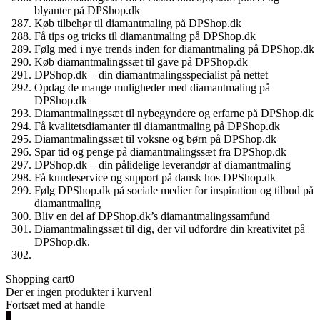
blyanter på DPShop.dk
Køb tilbehør til diamantmaling på DPShop.dk
Få tips og tricks til diamantmaling på DPShop.dk
Følg med i nye trends inden for diamantmaling på DPShop.dk
Køb diamantmalingssæt til gave på DPShop.dk
DPShop.dk – din diamantmalingsspecialist på nettet
Opdag de mange muligheder med diamantmaling på
DPShop.dk
Diamantmalingssæt til nybegyndere og erfarne på DPShop.dk
Få kvalitetsdiamanter til diamantmaling på DPShop.dk
Diamantmalingssæt til voksne og børn på DPShop.dk
Spar tid og penge på diamantmalingssæt fra DPShop.dk
DPShop.dk – din pålidelige leverandør af diamantmaling
Få kundeservice og support på dansk hos DPShop.dk
Følg DPShop.dk på sociale medier for inspiration og tilbud på
diamantmaling
Bliv en del af DPShop.dk’s diamantmalingssamfund
Diamantmalingssæt til dig, der vil udfordre din kreativitet på
DPShop.dk.
Shopping cart
0
Der er ingen produkter i kurven!
Fortsæt med at handle
0