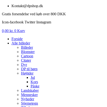
Videre
Kontakt@dpshop.dk
til
Gratis forsendelse ved køb over 800 DKK
indhold
Icon-facebook
Twitter
Instagram
0,00
kr.
0
Kurv
Forside
Alle billeder
Billeder
Blomster
Cartoon
Citater
Dyr
DP til børn
Højtider
Jul
Kors
Påske
Landskaber
Mennesker
Nyheder
Stjernetegn