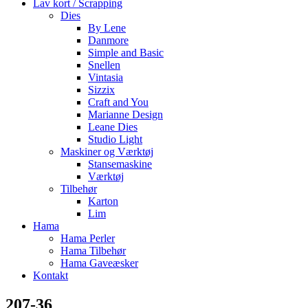
Lav kort / Scrapping
Dies
By Lene
Danmore
Simple and Basic
Snellen
Vintasia
Sizzix
Craft and You
Marianne Design
Leane Dies
Studio Light
Maskiner og Værktøj
Stansemaskine
Værktøj
Tilbehør
Karton
Lim
Hama
Hama Perler
Hama Tilbehør
Hama Gaveæsker
Kontakt
207-36