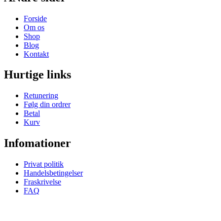
Forside
Om os
Shop
Blog
Kontakt
Hurtige links
Retunering
Følg din ordrer
Betal
Kurv
Infomationer
Privat politik
Handelsbetingelser
Fraskrivelse
FAQ