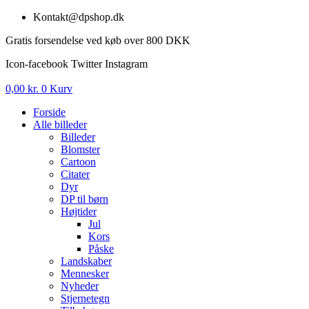
Videre
Kontakt@dpshop.dk
til
Gratis forsendelse ved køb over 800 DKK
indhold
Icon-facebook
Twitter
Instagram
0,00
kr.
0
Kurv
Forside
Alle billeder
Billeder
Blomster
Cartoon
Citater
Dyr
DP til børn
Højtider
Jul
Kors
Påske
Landskaber
Mennesker
Nyheder
Stjernetegn