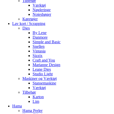
Tilbehør
Værktøj
Nøgleringe
Notesbøger
Køretøjer
Lav kort / Scrapping
Dies
By Lene
Danmore
Simple and Basic
Snellen
Vintasia
Sizzix
Craft and You
Marianne Design
Leane Dies
Studio Light
Maskiner og Værktøj
Stansemaskine
Værktøj
Tilbehør
Karton
Lim
Hama
Hama Perler