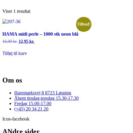
Viser 1 resultat
Tilbud!
HAMA midi perle – 1000 stk neon blå
Den
Den
16,00
kr.
12,95
kr.
oprindelige
aktuelle
pris
pris
Tilføj til kurv
var:
er:
16,00 kr..
12,95 kr..
Om os
Haremarksvej 8 8723 Løsning
Åbent tirsdag-torsdag 15.30-17.30
Fredag 15.00-17.00
(+45) 20 34 21 26
Icon-facebook
ANdre sider