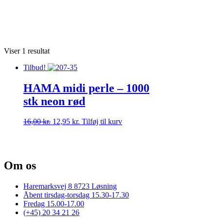
Viser 1 resultat
Tilbud!
HAMA midi perle – 1000
stk neon rød
Den
Den
16,00
kr.
12,95
kr.
Tilføj til kurv
oprindelige
aktuelle
pris
pris
var:
er:
16,00 kr..
12,95 kr..
Om os
Haremarksvej 8 8723 Løsning
Åbent tirsdag-torsdag 15.30-17.30
Fredag 15.00-17.00
(+45) 20 34 21 26