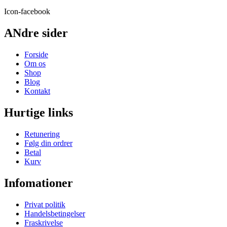
Icon-facebook
ANdre sider
Forside
Om os
Shop
Blog
Kontakt
Hurtige links
Retunering
Følg din ordrer
Betal
Kurv
Infomationer
Privat politik
Handelsbetingelser
Fraskrivelse