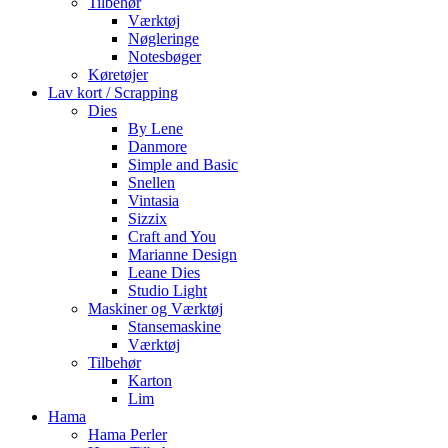
Tilbehør
Værktøj
Nøgleringe
Notesbøger
Køretøjer
Lav kort / Scrapping
Dies
By Lene
Danmore
Simple and Basic
Snellen
Vintasia
Sizzix
Craft and You
Marianne Design
Leane Dies
Studio Light
Maskiner og Værktøj
Stansemaskine
Værktøj
Tilbehør
Karton
Lim
Hama
Hama Perler