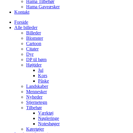
Hama Tilbehør
Hama Gaveæsker
Kontakt
Forside
Alle billeder
Billeder
Blomster
Cartoon
Citater
Dyr
DP til børn
Højtider
Jul
Kors
Påske
Landskaber
Mennesker
Nyheder
Stjernetegn
Tilbehør
Værktøj
Nøgleringe
Notesbøger
Køretøjer