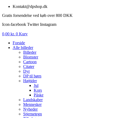
Videre
Kontakt@dpshop.dk
til
Gratis forsendelse ved køb over 800 DKK
indhold
Icon-facebook
Twitter
Instagram
0,00
kr.
0
Kurv
Forside
Alle billeder
Billeder
Blomster
Cartoon
Citater
Dyr
DP til børn
Højtider
Jul
Kors
Påske
Landskaber
Mennesker
Nyheder
Stjernetegn