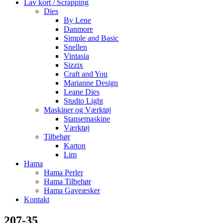
Lav kort / Scrapping
Dies
By Lene
Danmore
Simple and Basic
Snellen
Vintasia
Sizzix
Craft and You
Marianne Design
Leane Dies
Studio Light
Maskiner og Værktøj
Stansemaskine
Værktøj
Tilbehør
Karton
Lim
Hama
Hama Perler
Hama Tilbehør
Hama Gaveæsker
Kontakt
207-35