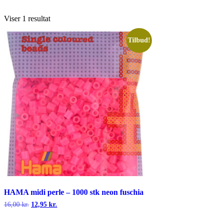
Viser 1 resultat
Tilbud!
HAMA midi perle – 1000 stk neon fuschia
Den
Den
16,00
kr.
12,95
kr.
oprindelige
aktuelle
pris
pris