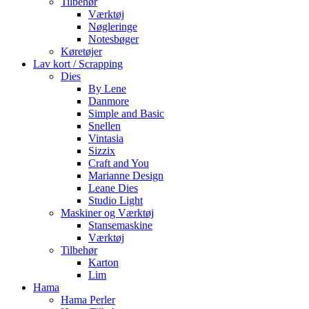
Tilbehør
Værktøj
Nøgleringe
Notesbøger
Køretøjer
Lav kort / Scrapping
Dies
By Lene
Danmore
Simple and Basic
Snellen
Vintasia
Sizzix
Craft and You
Marianne Design
Leane Dies
Studio Light
Maskiner og Værktøj
Stansemaskine
Værktøj
Tilbehør
Karton
Lim
Hama
Hama Perler