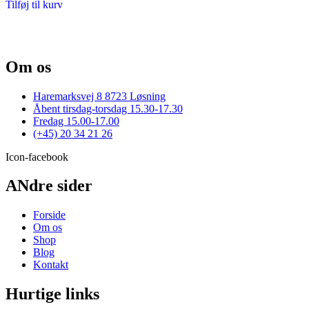
Tilføj til kurv
var:
er:
16,00 kr..
12,95 kr..
Om os
Haremarksvej 8 8723 Løsning
Åbent tirsdag-torsdag 15.30-17.30
Fredag 15.00-17.00
(+45) 20 34 21 26
Icon-facebook
ANdre sider
Forside
Om os
Shop
Blog
Kontakt
Hurtige links