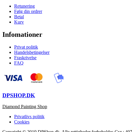
Retunering
Følg din ordrer
Betal
Kurv
Infomationer
Privat politik
Handelsbetingelser
Fraskrivelse
FAQ
DPSHOP.DK
Diamond Painting Shop
Privatlivs politik
Cookies
Copyright © 2019 DPShop.dk. Alle rettigheder forbeholdes Cvr : 4