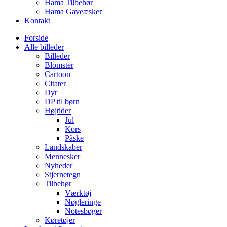
Hama Tilbehør
Hama Gaveæsker
Kontakt
Forside
Alle billeder
Billeder
Blomster
Cartoon
Citater
Dyr
DP til børn
Højtider
Jul
Kors
Påske
Landskaber
Mennesker
Nyheder
Stjernetegn
Tilbehør
Værktøj
Nøgleringe
Notesbøger
Køretøjer