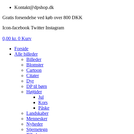
Videre
Kontakt@dpshop.dk
til
Gratis forsendelse ved køb over 800 DKK
indhold
Icon-facebook
Twitter
Instagram
0,00
kr.
0
Kurv
Forside
Alle billeder
Billeder
Blomster
Cartoon
Citater
Dyr
DP til børn
Højtider
Jul
Kors
Påske
Landskaber
Mennesker
Nyheder
Stjernetegn