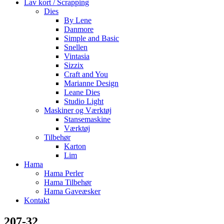
Lav kort / Scrapping
Dies
By Lene
Danmore
Simple and Basic
Snellen
Vintasia
Sizzix
Craft and You
Marianne Design
Leane Dies
Studio Light
Maskiner og Værktøj
Stansemaskine
Værktøj
Tilbehør
Karton
Lim
Hama
Hama Perler
Hama Tilbehør
Hama Gaveæsker
Kontakt
207-32