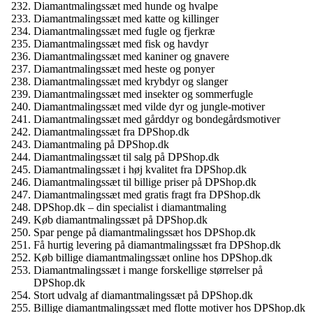
Diamantmalingssæt med hunde og hvalpe
Diamantmalingssæt med katte og killinger
Diamantmalingssæt med fugle og fjerkræ
Diamantmalingssæt med fisk og havdyr
Diamantmalingssæt med kaniner og gnavere
Diamantmalingssæt med heste og ponyer
Diamantmalingssæt med krybdyr og slanger
Diamantmalingssæt med insekter og sommerfugle
Diamantmalingssæt med vilde dyr og jungle-motiver
Diamantmalingssæt med gårddyr og bondegårdsmotiver
Diamantmalingssæt fra DPShop.dk
Diamantmaling på DPShop.dk
Diamantmalingssæt til salg på DPShop.dk
Diamantmalingssæt i høj kvalitet fra DPShop.dk
Diamantmalingssæt til billige priser på DPShop.dk
Diamantmalingssæt med gratis fragt fra DPShop.dk
DPShop.dk – din specialist i diamantmaling
Køb diamantmalingssæt på DPShop.dk
Spar penge på diamantmalingssæt hos DPShop.dk
Få hurtig levering på diamantmalingssæt fra DPShop.dk
Køb billige diamantmalingssæt online hos DPShop.dk
Diamantmalingssæt i mange forskellige størrelser på
DPShop.dk
Stort udvalg af diamantmalingssæt på DPShop.dk
Billige diamantmalingssæt med flotte motiver hos DPShop.dk