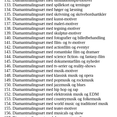
Diamantmalingssæt med simulationsspil-motiver
Diamantmalingssæt med spillekort og terninger
Diamantmalingssæt med bøger og læsning
Diamantmalingssæt med skrivning og skrivebordsartikler
Diamantmalingssæt med kunst-motiver
Diamantmalingssæt med maleri-motiver
Diamantmalingssæt med tegning-motiver
Diamantmalingssæt med skulptur-motiver
Diamantmalingssæt med fotografier og billedbehandling
Diamantmalingssæt med film- og tv-motiver
Diamantmalingssæt med actionfilm og eventyr
Diamantmalingssæt med romantiske film og dramaer
Diamantmalingssæt med science fiction- og fantasy-film
Diamantmalingssæt med dokumentarfilm og nyheder
Diamantmalingssæt med tv-serier og reality-shows
Diamantmalingssæt med musik-motiver
Diamantmalingssæt med klassisk musik og opera
Diamantmalingssæt med popmusik og rockmusik
Diamantmalingssæt med jazzmusik og blues
Diamantmalingssæt med hip hop og rap
Diamantmalingssæt med elektronisk musik og EDM
Diamantmalingssæt med countrymusik og folkemusik
Diamantmalingssæt med world music og traditionel musik
Diamantmalingssæt med teater-motiver
Diamantmalingssæt med musicals og show