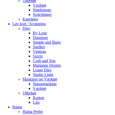
Tilbehør
Værktøj
Nøgleringe
Notesbøger
Køretøjer
Lav kort / Scrapping
Dies
By Lene
Danmore
Simple and Basic
Snellen
Vintasia
Sizzix
Craft and You
Marianne Design
Leane Dies
Studio Light
Maskiner og Værktøj
Stansemaskine
Værktøj
Tilbehør
Karton
Lim
Hama
Hama Perler