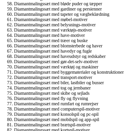
Diamantmalingssæt med bløde puder og tæpper
Diamantmalingssæt med gardiner og persienner
Diamantmalingssæt med tapeter og vægbeklædning
Diamantmalingssæt med møbel-motiver
Diamantmalingssæt med belysnings-motiver
Diamantmalingssæt med værktøjs-motiver
Diamantmalingssæt med have-motiver
Diamantmalingssæt med træer og buske
Diamantmalingssæt med blomsterbede og haver
Diamantmalingssæt med havedyr og fugle
Diamantmalingssæt med haveudstyr og redskaber
Diamantmalingssæt med gør-det-selv-motiver
Diamantmalingssæt med værktøj og maskiner
Diamantmalingssæt med byggematerialer og konstruktioner
Diamantmalingssæt med transport-motiver
Diamantmalingssæt med biler, lastbiler og busser
Diamantmalingssæt med tog og jernbaner
Diamantmalingssæt med skibe og sejlads
Diamantmalingssæt med fly og flyvning
Diamantmalingssæt med rumfart og rumrejser
Diamantmalingssæt med computerspil-motiver
Diamantmalingssæt med konsolspil og pc-spil
Diamantmalingssæt med mobilspil og app-spil
Diamantmalingssæt med brætspil-motiver
Diamantmalingssæt med kortspil-motiver