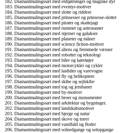
Diamantmalingssæt med enhjørninger og magiske dyr
Diamantmalingssæt med eventyr-motiver
Diamantmalingssæt med slotte og riddere
Diamantmalingssæt med prinsesser og prinsesse-slottet
Diamantmalingssæt med pirater og skattejagt
Diamantmalingssæt med rummet og astronauter
Diamantmalingssæt med stjerner og galakser
Diamantmalingssæt med planeter og måner
Diamantmalingssæt med science fiction-motiver
Diamantmalingssæt med aliens og fremmede væsner
Diamantmalingssæt med robotter og teknologi
Diamantmalingssæt med biler og køretøjer
Diamantmalingssæt med motorcykler og cykler
Diamantmalingssæt med lastbiler og varevogne
Diamantmalingssæt med fly og helikoptere
Diamantmalingssæt med skibe og sejlskibe
Diamantmalingssæt med tog og jernbaner
Diamantmalingssæt med by-motiver
Diamantmalingssæt med broer og monumenter
Diamantmalingssæt med arkitektur og bygninger.
Diamantmalingssæt med landskabsmotiver
Diamantmalingssæt med bjerge og natur
Diamantmalingssæt med skove og træer
Diamantmalingssæt med vandfald og floder
Diamantmalingssæt med solnedgange og solopgange