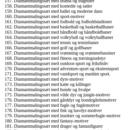
Diamantmalingssæt med drama og tragedier
Diamantmalingssæt med komedie og satire
Diamantmalingssæt med ballet og moderne dans
Diamantmalingssæt med sport-motiver
Diamantmalingssæt med fodbold og fodboldstadioner
Diamantmalingssæt med basketball og basketballbaner
Diamantmalingssæt med håndbold og håndboldbaner
Diamantmalingssæt med volleyball og volleyballbaner
Diamantmalingssæt med tennis og tennisbaner
Diamantmalingssæt med golf og golfbaner
Diamantmalingssæt med svømning og svømmebassiner
Diamantmalingssæt med fitness og træningsudstyr
Diamantmalingssæt med outdoor-sport og friluftsliv
Diamantmalingssæt med adventure-sport og ekstremsport
Diamantmalingssæt med vandsport og maritim sport.
Diamantmalingssæt med dyre-motiver
Diamantmalingssæt med katte og killinger
Diamantmalingssæt med hunde og hvalpe
Diamantmalingssæt med vilde dyr og jungle-motiver
Diamantmalingssæt med gårddyr og bondegårdsmotiver
Diamantmalingssæt med fugle og fuglemotiver
Diamantmalingssæt med fisk og havdyr-motiver
Diamantmalingssæt med insekter og sommerfugle-motiver
Diamantmalingssæt med fantasy-motiver
Diamantmalingssæt med drager og fantasifigurer