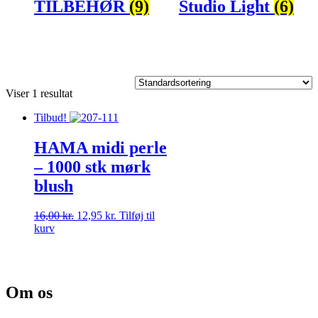
TILBEHØR
(9)
Studio Light
(6)
Viser 1 resultat
Tilbud!
HAMA midi perle
– 1000 stk mørk
blush
Den
Den
16,00
kr.
12,95
kr.
Tilføj til
oprindelige
aktuelle
kurv
pris
pris
var:
er:
16,00 kr..
12,95 kr..
Om os