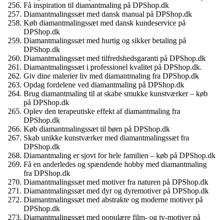
Få inspiration til diamantmaling på DPShop.dk
Diamantmalingssæt med dansk manual på DPShop.dk
Køb diamantmalingssæt med dansk kundeservice på
DPShop.dk
Diamantmalingssæt med hurtig og sikker betaling på
DPShop.dk
Diamantmalingssæt med tilfredshedsgaranti på DPShop.dk
Diamantmalingssæt i professionel kvalitet på DPShop.dk.
Giv dine malerier liv med diamantmaling fra DPShop.dk
Opdag fordelene ved diamantmaling på DPShop.dk
Brug diamantmaling til at skabe smukke kunstværker – køb
på DPShop.dk
Oplev den terapeutiske effekt af diamantmaling fra
DPShop.dk
Køb diamantmalingssæt til børn på DPShop.dk
Skab unikke kunstværker med diamantmalingssæt fra
DPShop.dk
Diamantmaling er sjovt for hele familien – køb på DPShop.dk
Få en anderledes og spændende hobby med diamantmaling
fra DPShop.dk
Diamantmalingssæt med motiver fra naturen på DPShop.dk
Diamantmalingssæt med dyr og dyremotiver på DPShop.dk
Diamantmalingssæt med abstrakte og moderne motiver på
DPShop.dk
Diamantmalingssæt med populære film- og tv-motiver på