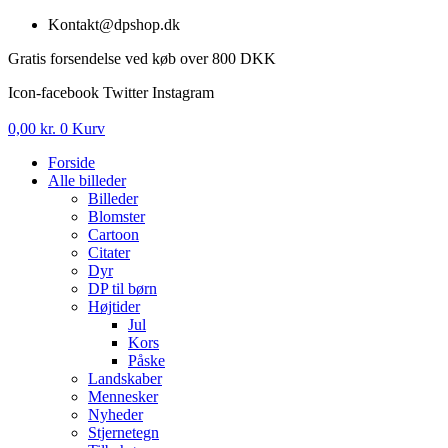
Videre
Kontakt@dpshop.dk
til
Gratis forsendelse ved køb over 800 DKK
indhold
Icon-facebook
Twitter
Instagram
0,00
kr.
0
Kurv
Forside
Alle billeder
Billeder
Blomster
Cartoon
Citater
Dyr
DP til børn
Højtider
Jul
Kors
Påske
Landskaber
Mennesker
Nyheder
Stjernetegn