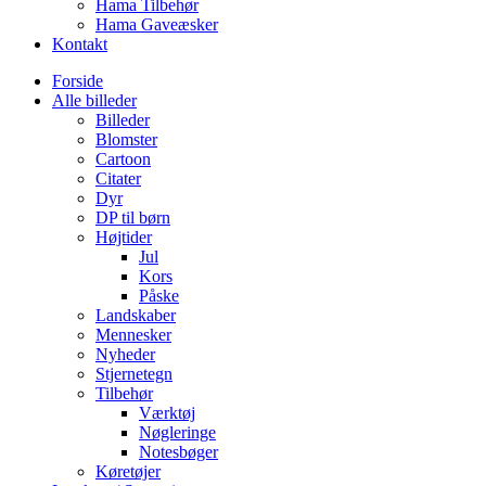
Hama Tilbehør
Hama Gaveæsker
Kontakt
Forside
Alle billeder
Billeder
Blomster
Cartoon
Citater
Dyr
DP til børn
Højtider
Jul
Kors
Påske
Landskaber
Mennesker
Nyheder
Stjernetegn
Tilbehør
Værktøj
Nøgleringe
Notesbøger
Køretøjer