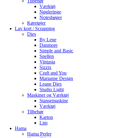
Tilbehør
Værktøj
Nøgleringe
Notesbøger
Køretøjer
Lav kort / Scrapping
Dies
By Lene
Danmore
Simple and Basic
Snellen
Vintasia
Sizzix
Craft and You
Marianne Design
Leane Dies
Studio Light
Maskiner og Værktøj
Stansemaskine
Værktøj
Tilbehør
Karton
Lim
Hama
Hama Perler