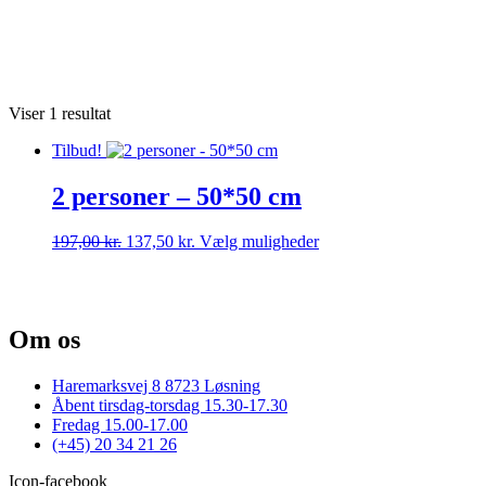
Viser 1 resultat
Tilbud!
2 personer – 50*50 cm
Den
Den
Dette
197,00
kr.
137,50
kr.
Vælg muligheder
oprindelige
aktuelle
vare
pris
pris
har
var:
er:
flere
197,00 kr..
137,50 kr..
varianter.
Om os
Mulighederne
kan
vælges
Haremarksvej 8 8723 Løsning
på
Åbent tirsdag-torsdag 15.30-17.30
varesiden
Fredag 15.00-17.00
(+45) 20 34 21 26
Icon-facebook