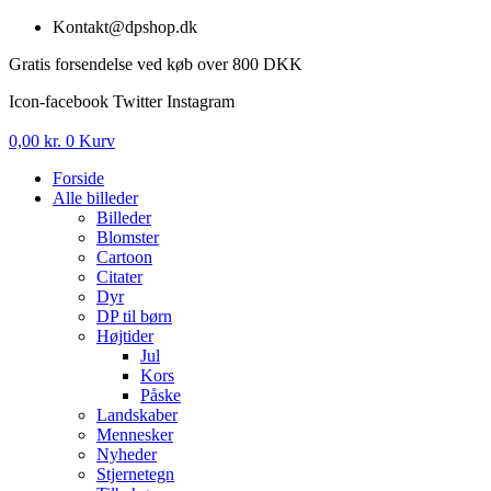
Videre
Kontakt@dpshop.dk
til
Gratis forsendelse ved køb over 800 DKK
indhold
Icon-facebook
Twitter
Instagram
0,00
kr.
0
Kurv
Forside
Alle billeder
Billeder
Blomster
Cartoon
Citater
Dyr
DP til børn
Højtider
Jul
Kors
Påske
Landskaber
Mennesker
Nyheder
Stjernetegn