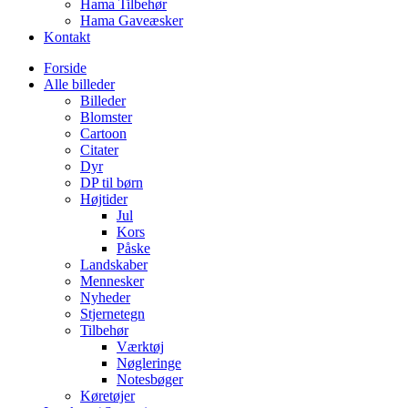
Hama Tilbehør
Hama Gaveæsker
Kontakt
Forside
Alle billeder
Billeder
Blomster
Cartoon
Citater
Dyr
DP til børn
Højtider
Jul
Kors
Påske
Landskaber
Mennesker
Nyheder
Stjernetegn
Tilbehør
Værktøj
Nøgleringe
Notesbøger
Køretøjer