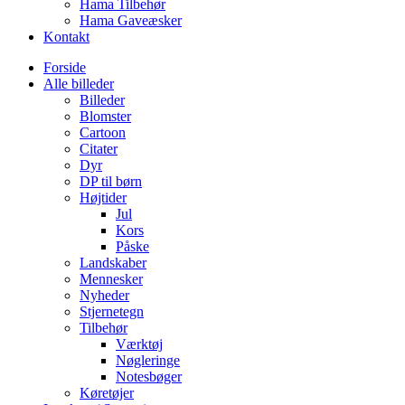
Hama Tilbehør
Hama Gaveæsker
Kontakt
Forside
Alle billeder
Billeder
Blomster
Cartoon
Citater
Dyr
DP til børn
Højtider
Jul
Kors
Påske
Landskaber
Mennesker
Nyheder
Stjernetegn
Tilbehør
Værktøj
Nøgleringe
Notesbøger
Køretøjer