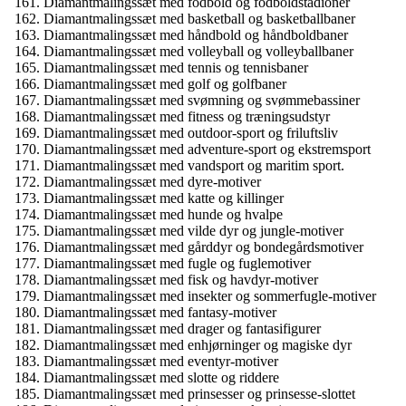
Diamantmalingssæt med fodbold og fodboldstadioner
Diamantmalingssæt med basketball og basketballbaner
Diamantmalingssæt med håndbold og håndboldbaner
Diamantmalingssæt med volleyball og volleyballbaner
Diamantmalingssæt med tennis og tennisbaner
Diamantmalingssæt med golf og golfbaner
Diamantmalingssæt med svømning og svømmebassiner
Diamantmalingssæt med fitness og træningsudstyr
Diamantmalingssæt med outdoor-sport og friluftsliv
Diamantmalingssæt med adventure-sport og ekstremsport
Diamantmalingssæt med vandsport og maritim sport.
Diamantmalingssæt med dyre-motiver
Diamantmalingssæt med katte og killinger
Diamantmalingssæt med hunde og hvalpe
Diamantmalingssæt med vilde dyr og jungle-motiver
Diamantmalingssæt med gårddyr og bondegårdsmotiver
Diamantmalingssæt med fugle og fuglemotiver
Diamantmalingssæt med fisk og havdyr-motiver
Diamantmalingssæt med insekter og sommerfugle-motiver
Diamantmalingssæt med fantasy-motiver
Diamantmalingssæt med drager og fantasifigurer
Diamantmalingssæt med enhjørninger og magiske dyr
Diamantmalingssæt med eventyr-motiver
Diamantmalingssæt med slotte og riddere
Diamantmalingssæt med prinsesser og prinsesse-slottet