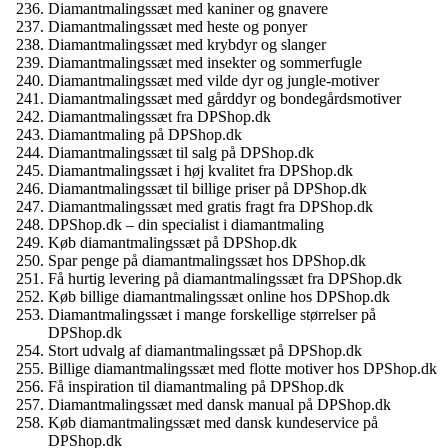
Diamantmalingssæt med kaniner og gnavere
Diamantmalingssæt med heste og ponyer
Diamantmalingssæt med krybdyr og slanger
Diamantmalingssæt med insekter og sommerfugle
Diamantmalingssæt med vilde dyr og jungle-motiver
Diamantmalingssæt med gårddyr og bondegårdsmotiver
Diamantmalingssæt fra DPShop.dk
Diamantmaling på DPShop.dk
Diamantmalingssæt til salg på DPShop.dk
Diamantmalingssæt i høj kvalitet fra DPShop.dk
Diamantmalingssæt til billige priser på DPShop.dk
Diamantmalingssæt med gratis fragt fra DPShop.dk
DPShop.dk – din specialist i diamantmaling
Køb diamantmalingssæt på DPShop.dk
Spar penge på diamantmalingssæt hos DPShop.dk
Få hurtig levering på diamantmalingssæt fra DPShop.dk
Køb billige diamantmalingssæt online hos DPShop.dk
Diamantmalingssæt i mange forskellige størrelser på
DPShop.dk
Stort udvalg af diamantmalingssæt på DPShop.dk
Billige diamantmalingssæt med flotte motiver hos DPShop.dk
Få inspiration til diamantmaling på DPShop.dk
Diamantmalingssæt med dansk manual på DPShop.dk
Køb diamantmalingssæt med dansk kundeservice på
DPShop.dk