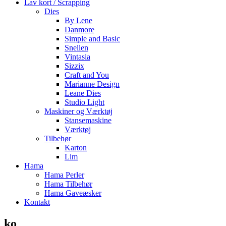
Lav kort / Scrapping
Dies
By Lene
Danmore
Simple and Basic
Snellen
Vintasia
Sizzix
Craft and You
Marianne Design
Leane Dies
Studio Light
Maskiner og Værktøj
Stansemaskine
Værktøj
Tilbehør
Karton
Lim
Hama
Hama Perler
Hama Tilbehør
Hama Gaveæsker
Kontakt
ko