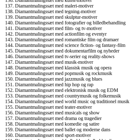
Diamantmalingssæt med kunst-motiver
Diamantmalingssæt med maleri-motiver
Diamantmalingssæt med tegning-motiver
Diamantmalingssæt med skulptur-motiver
Diamantmalingssæt med fotografier og billedbehandling
Diamantmalingssæt med film- og tv-motiver
Diamantmalingssæt med actionfilm og eventyr
Diamantmalingssæt med romantiske film og dramaer
Diamantmalingssæt med science fiction- og fantasy-film
Diamantmalingssæt med dokumentarfilm og nyheder
Diamantmalingssæt med tv-serier og reality-shows
Diamantmalingssæt med musik-motiver
Diamantmalingssæt med klassisk musik og opera
Diamantmalingssæt med popmusik og rockmusik
Diamantmalingssæt med jazzmusik og blues
Diamantmalingssæt med hip hop og rap
Diamantmalingssæt med elektronisk musik og EDM
Diamantmalingssæt med countrymusik og folkemusik
Diamantmalingssæt med world music og traditionel musik
Diamantmalingssæt med teater-motiver
Diamantmalingssæt med musicals og show
Diamantmalingssæt med drama og tragedier
Diamantmalingssæt med komedie og satire
Diamantmalingssæt med ballet og moderne dans
Diamantmalingssæt med sport-motiver