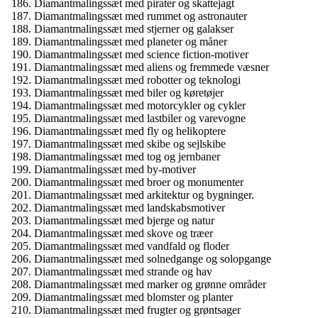
Diamantmalingssæt med pirater og skattejagt
Diamantmalingssæt med rummet og astronauter
Diamantmalingssæt med stjerner og galakser
Diamantmalingssæt med planeter og måner
Diamantmalingssæt med science fiction-motiver
Diamantmalingssæt med aliens og fremmede væsner
Diamantmalingssæt med robotter og teknologi
Diamantmalingssæt med biler og køretøjer
Diamantmalingssæt med motorcykler og cykler
Diamantmalingssæt med lastbiler og varevogne
Diamantmalingssæt med fly og helikoptere
Diamantmalingssæt med skibe og sejlskibe
Diamantmalingssæt med tog og jernbaner
Diamantmalingssæt med by-motiver
Diamantmalingssæt med broer og monumenter
Diamantmalingssæt med arkitektur og bygninger.
Diamantmalingssæt med landskabsmotiver
Diamantmalingssæt med bjerge og natur
Diamantmalingssæt med skove og træer
Diamantmalingssæt med vandfald og floder
Diamantmalingssæt med solnedgange og solopgange
Diamantmalingssæt med strande og hav
Diamantmalingssæt med marker og grønne områder
Diamantmalingssæt med blomster og planter
Diamantmalingssæt med frugter og grøntsager