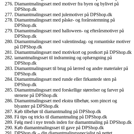
Diamantmalingssæt med motiver fra byen og bylivet på
DPShop.dk
Diamantmalingssæt med julemotiver på DPShop.dk
Diamantmalingssæt med påske- og forårsstemning på
DPShop.dk
Diamantmalingssæt med halloween- og efterårsmotiver på
DPShop.dk
Diamantmalingssæt med valentinsdag- og romantiske motiver
på DPShop.dk
Diamantmalingssæt med motivkort og postkort på DPShop.dk
iamantmalingssæt til indramning og ophængning på
DPShop.dk
Diamantmalingssæt til brug på lærred og andre materialer på
DPShop.dk
Diamantmalingssæt med runde eller firkantede sten på
DPShop.dk
Diamantmalingssæt med forskellige størrelser og farver på
stenene på DPShop.dk
Diamantmalingssæt med ekstra tilbehør, som pincet og
blyanter på DPShop.dk
Køb tilbehør til diamantmaling på DPShop.dk
Få tips og tricks til diamantmaling på DPShop.dk
Følg med i nye trends inden for diamantmaling på DPShop.dk
Køb diamantmalingssæt til gave på DPShop.dk
DPShop.dk – din diamantmalingsspecialist på nettet