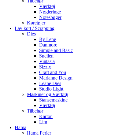
Tilbehør
Værktøj
Nøgleringe
Notesbøger
Køretøjer
Lav kort / Scrapping
Dies
By Lene
Danmore
Simple and Basic
Snellen
Vintasia
Sizzix
Craft and You
Marianne Design
Leane Dies
Studio Light
Maskiner og Værktøj
Stansemaskine
Værktøj
Tilbehør
Karton
Lim
Hama
Hama Perler