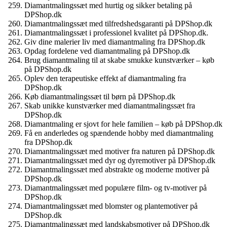
Diamantmalingssæt med hurtig og sikker betaling på
DPShop.dk
Diamantmalingssæt med tilfredshedsgaranti på DPShop.dk
Diamantmalingssæt i professionel kvalitet på DPShop.dk.
Giv dine malerier liv med diamantmaling fra DPShop.dk
Opdag fordelene ved diamantmaling på DPShop.dk
Brug diamantmaling til at skabe smukke kunstværker – køb
på DPShop.dk
Oplev den terapeutiske effekt af diamantmaling fra
DPShop.dk
Køb diamantmalingssæt til børn på DPShop.dk
Skab unikke kunstværker med diamantmalingssæt fra
DPShop.dk
Diamantmaling er sjovt for hele familien – køb på DPShop.dk
Få en anderledes og spændende hobby med diamantmaling
fra DPShop.dk
Diamantmalingssæt med motiver fra naturen på DPShop.dk
Diamantmalingssæt med dyr og dyremotiver på DPShop.dk
Diamantmalingssæt med abstrakte og moderne motiver på
DPShop.dk
Diamantmalingssæt med populære film- og tv-motiver på
DPShop.dk
Diamantmalingssæt med blomster og plantemotiver på
DPShop.dk
Diamantmalingssæt med landskabsmotiver på DPShop.dk