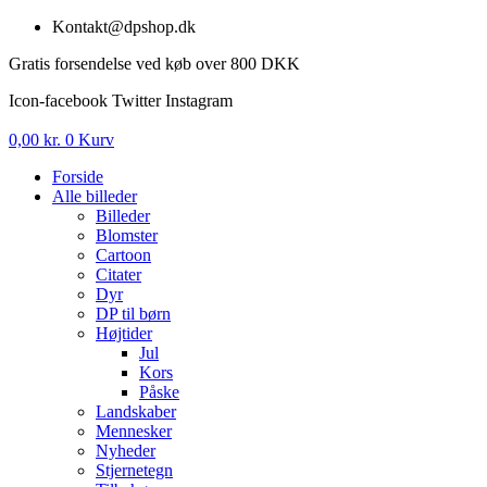
Videre
Kontakt@dpshop.dk
til
Gratis forsendelse ved køb over 800 DKK
indhold
Icon-facebook
Twitter
Instagram
0,00
kr.
0
Kurv
Forside
Alle billeder
Billeder
Blomster
Cartoon
Citater
Dyr
DP til børn
Højtider
Jul
Kors
Påske
Landskaber
Mennesker
Nyheder
Stjernetegn