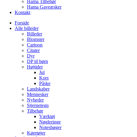
Hama Tilbehør
Hama Gaveæsker
Kontakt
Forside
Alle billeder
Billeder
Blomster
Cartoon
Citater
Dyr
DP til børn
Højtider
Jul
Kors
Påske
Landskaber
Mennesker
Nyheder
Stjernetegn
Tilbehør
Værktøj
Nøgleringe
Notesbøger
Køretøjer