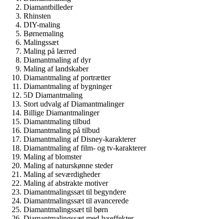
Diamantbilleder
Rhinsten
DIY-maling
Børnemaling
Malingssæt
Maling på lærred
Diamantmaling af dyr
Maling af landskaber
Diamantmaling af portrætter
Diamantmaling af bygninger
5D Diamantmaling
Stort udvalg af Diamantmalinger
Billige Diamantmalinger
Diamantmaling tilbud
Diamantmaling på tilbud
Diamantmaling af Disney-karakterer
Diamantmaling af film- og tv-karakterer
Maling af blomster
Maling af naturskønne steder
Maling af seværdigheder
Maling af abstrakte motiver
Diamantmalingssæt til begyndere
Diamantmalingssæt til avancerede
Diamantmalingssæt til børn
Diamantmalingssæt med lyseffekter