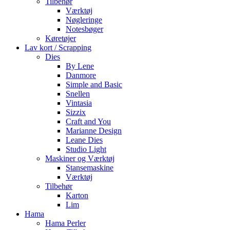
Tilbehør
Værktøj
Nøgleringe
Notesbøger
Køretøjer
Lav kort / Scrapping
Dies
By Lene
Danmore
Simple and Basic
Snellen
Vintasia
Sizzix
Craft and You
Marianne Design
Leane Dies
Studio Light
Maskiner og Værktøj
Stansemaskine
Værktøj
Tilbehør
Karton
Lim
Hama
Hama Perler