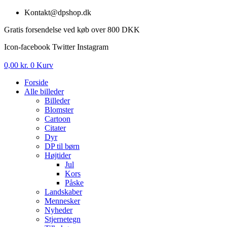
Videre
Kontakt@dpshop.dk
til
Gratis forsendelse ved køb over 800 DKK
indhold
Icon-facebook
Twitter
Instagram
0,00
kr.
0
Kurv
Forside
Alle billeder
Billeder
Blomster
Cartoon
Citater
Dyr
DP til børn
Højtider
Jul
Kors
Påske
Landskaber
Mennesker
Nyheder
Stjernetegn