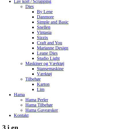
Lav kort / Scrapping
Dies
By Lene
Danmore
Simple and Basic
Snellen
Vintasia
Sizzix
Craft and You
Marianne Design
Leane Dies
Studio Light
Maskiner og Værktøj
Stansemaskine
Værktøj
Tilbehør
Karton
Lim
Hama
Hama Perler
Hama Tilbehør
Hama Gaveæsker
Kontakt
3 i en